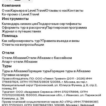
Компания
О нас
Карьера в Level.Travel
Отзывы о нас
Контакты
Ко-промо с Level.Travel
Инструменты
Календарь низких цен
Подарочные сертификаты
Оформить тур в рассрочку
Партнерская программа
Журнал о путешествиях
Помощь
Как забронировать тур?
Правила въезда и визы
Ответы на вопросы
Акции
Отели
Отели Абхазии
Отели Абхазии с бассейном
Апарт-отели Абхазии
Туры
Туры в Абхазию
Горящие туры
Горящие туры в Абхазию
Путевки на море
Правообладатель ПО: ООО «Левел Тревел» (2011 - 2026) ИНН
7716697924, ОГРН 1117746723808 123056, г. Москва, вн.тер.г.
Муниципальный округ Пресненский, ул. Юлиуса Фучика, д.6, стр.2,
помещ.6Ч
Турагент: ООО «Академия Сервиса» ИНН 3702175896, ОГРН
1173702008248, 153000, Ивановская обл., г. Иваново, ул. Парижской
Коммуны, д. ЗА
Прием платежей осуществляется через АО «ПРЦ» ИНН 7718696387,
КПП 771701001, ОГРН 1087746411741, 129085, Москва г, Звёздный