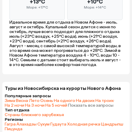
+13°C
+10°C
Море: +17°C
Море: +14°C
Идеальное время для отдыха в Новом Афоне - июль,
август и октябрь. Купальный сезон длится с июня по
октябрь, лучше всего подходят для пляжного отдыха
июль (+23°C воздух, +25°C вода), июнь (+21°C воздух,
+23°C вода), сентябрь (+21°C воздух, +26°C вода).
Август - месяц с самой высокой температурой воды, в
это время она может прогреваться до +28°C. Зимой в
Новом Афоне температура воздуха 4 - 10°C, воды 10 -
14°C. Семьям с детьми стоит выбирать июль и август -
в это время наиболее комфортная погода.
Туры из Новосибирска на курорты Нового Афона
Популярные запросы
Зима
·
Весна
·
Лето
·
Осень
·
На одного
·
На двоих
·
На троих
·
На 2 ночи
·
На 3 ночи
·
На 5 ночей
·
Показать все запросы
Тип отдыха
Страны ближнего зарубежья
Регионы
Гагра
·
Алахадзы
·
Сухум
·
Гудаута
·
Холодная речка
·
Цандрыпш
·
Пицунда