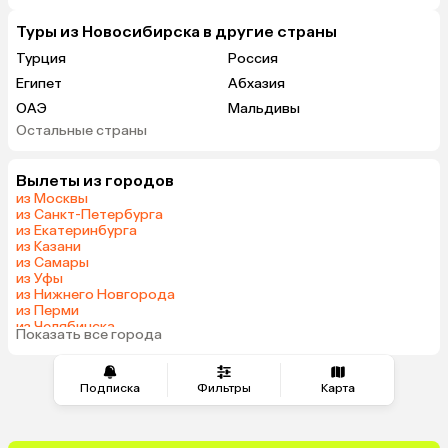
Туры из Новосибирска в другие страны
Турция
Россия
Египет
Абхазия
ОАЭ
Мальдивы
Остальные страны
Гонконг
Саудовская Аравия
Вылеты из городов
из Москвы
из Санкт-Петербурга
из Екатеринбурга
из Казани
из Самары
из Уфы
из Нижнего Новгорода
из Перми
из Челябинска
Показать все города
из Омска
Подписка
Фильтры
Карта