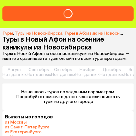
Туры
,
Туры из Новосибирска
,
Туры в Абхазию из Новосибирска
Туры в Новый Афон на осенние
каникулы из Новосибирска
Туры в Новый Афон на осенние каникулы из Новосибирска —
ищите и сравнивайте туры онлайн по всем туроператорам.
Август
Сентябрь
Октябрь
Ноябрь
Декабрь
Янв
Нет данных
Нет данных
Нет данных
Нет данных
Нет данных
Нет д
Не нашлось туров по заданным параметрам 

 Попробуйте поменять даты вылета или поискать 
туры из другого города
Вылеты из городов
из Москвы
из Санкт-Петербурга
из Екатеринбурга