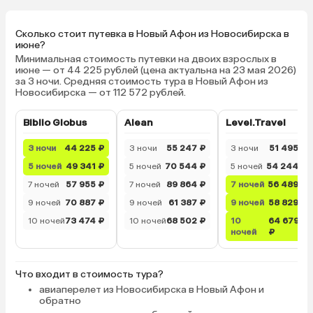
Сколько стоит путевка в Новый Афон из Новосибирска в
июне?
Минимальная стоимость путевки на двоих взрослых в
июне — от 44 225 рублей (цена актуальна на 23 мая 2026)
за 3 ночи. Средняя стоимость тура в Новый Афон из
Новосибирска — от 112 572 рублей.
Biblio Globus
Alean
Level.Travel
3 ночи
44 225 ₽
3 ночи
55 247 ₽
3 ночи
51 495 ₽
5 ночей
49 341 ₽
5 ночей
70 544 ₽
5 ночей
54 244 ₽
7 ночей
57 955 ₽
7 ночей
89 864 ₽
7 ночей
56 489 ₽
9 ночей
70 887 ₽
9 ночей
61 387 ₽
9 ночей
58 829 ₽
10 ночей
73 474 ₽
10 ночей
68 502 ₽
10
64 679
ночей
₽
Что входит в стоимость тура?
авиаперелет из Новосибирска в Новый Афон и
обратно