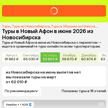
Туры
,
Туры из Новосибирска
,
Туры в Абхазию из Новосибирска
Туры в Новый Афон в июне 2026 из
Новосибирска
Туры в Новый Афон в июне из Новосибирска с перелетом —
ищите и сравнивайте туры онлайн по всем туроператорам.
Август
Сентябрь
Октябрь
Ноябрь
Декабрь
Янв
91 962 ₽
65 030 ₽
53 903 ₽
59 670 ₽
60 974 ₽
63 3
из
Новосибирска
на июнь
вылетов нет
мы показали туры
на
март
от 62 010 ₽
По рекомендации
Показаны туры в 18 отелей
Кешбэк
+ 1 409