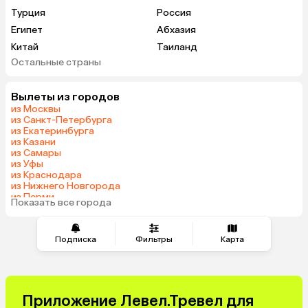
Турция
Россия
Египет
Абхазия
Китай
Таиланд
Остальные страны
Вьетнам
ОАЭ
Мальдивы
Грузия
Вылеты из городов
Беларусь
Армения
из Москвы
Шри-Ланка
Казахстан
из Санкт-Петербурга
из Екатеринбурга
Азербайджан
Узбекистан
из Казани
Сербия
Катар
из Самары
из Уфы
Киргизия
Гонконг
из Краснодара
Саудовская Аравия
Таджикистан
из Нижнего Новгорода
из Перми
Венгрия
Показать все города
из Челябинска
Подписка
Фильтры
Карта
Приложение Левел.Тревел для