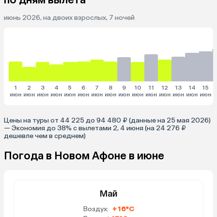
июнь 2026, на двоих взрослых, 7 ночей
1
2
3
4
5
6
7
8
9
10
11
12
13
14
15
июн
июн
июн
июн
июн
июн
июн
июн
июн
июн
июн
июн
июн
июн
июн
и
Цены на туры от 44 225 до 94 480 ₽ (данные на 25 мая 2026)
— Экономия до 38% с вылетами 2, 4 июня (на 24 276 ₽
дешевле чем в среднем)
Погода в Новом Афоне в июне
Май
Воздух:
+16°C