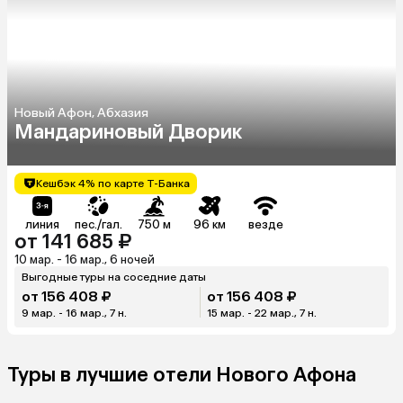
Новый Афон, Абхазия
Мандариновый Дворик
Кешбэк 4% по карте Т-Банка
линия
пес./гал.
750 м
96 км
везде
от 141 685 ₽
10 мар. - 16 мар., 6 ночей
Выгодные туры на соседние даты
от 156 408 ₽
от 156 408 ₽
9 мар. - 16 мар., 7 н.
15 мар. - 22 мар., 7 н.
Туры в лучшие отели Нового Афона