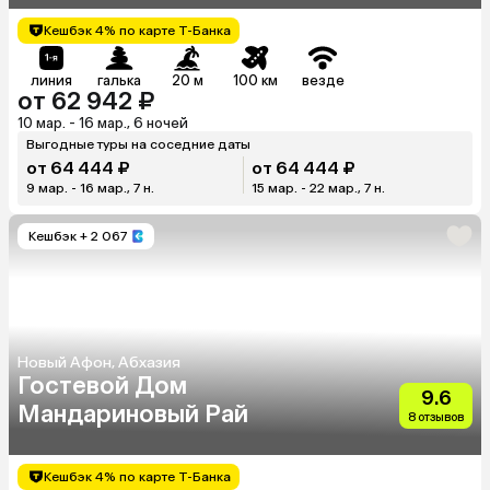
Кешбэк 4% по карте Т-Банка
линия
галька
20 м
100 км
везде
от 62 942 ₽
10 мар. - 16 мар., 6 ночей
Выгодные туры на соседние даты
от 64 444 ₽
от 64 444 ₽
9 мар. - 16 мар., 7 н.
15 мар. - 22 мар., 7 н.
Кешбэк
+ 2 067
Новый Афон, Абхазия
Гостевой Дом
9.6
Мандариновый Рай
8 отзывов
Кешбэк 4% по карте Т-Банка