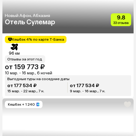
Новый Афон, Абхазия
9.8
Отель Сулемар
33 отзыва
Кешбэк 4% по карте Т-Банка
96 км
Отзывы за этот год
от 159 773 ₽
10 мар. - 16 мар., 6 ночей
Выгодные туры на соседние даты
от 177 534 ₽
от 177 534 ₽
15 мар. - 22 мар., 7 н.
9 мар. - 16 мар., 7 н.
Кешбэк
+ 1 240