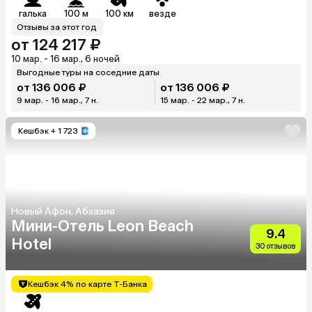
галька
100 м
100 км
везде
Отзывы за этот год
от 124 217 ₽
10 мар. - 16 мар., 6 ночей
Выгодные туры на соседние даты
от 136 006 ₽
от 136 006 ₽
9 мар. - 16 мар., 7 н.
15 мар. - 22 мар., 7 н.
Кешбэк
+ 1 723
Новый Афон, Абхазия
Мини-Отель Leon Beach
9.4
Hotel
30 отзывов
Кешбэк 4% по карте Т-Банка