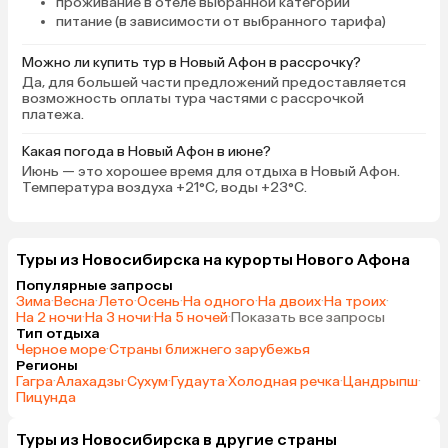
проживание в отеле выбранной категории
питание (в зависимости от выбранного тарифа)
Можно ли купить тур в Новый Афон в рассрочку?
Да, для большей части предложений предоставляется
возможность оплаты тура частями с рассрочкой
платежа.
Какая погода в Новый Афон в июне?
Июнь — это хорошее время для отдыха в Новый Афон.
Температура воздуха +21°C, воды +23°C.
Туры из Новосибирска на курорты Нового Афона
Популярные запросы
Зима
·
Весна
·
Лето
·
Осень
·
На одного
·
На двоих
·
На троих
·
На 2 ночи
·
На 3 ночи
·
На 5 ночей
·
Показать все запросы
Тип отдыха
Черное море
·
Страны ближнего зарубежья
Регионы
Гагра
·
Алахадзы
·
Сухум
·
Гудаута
·
Холодная речка
·
Цандрыпш
·
Пицунда
Туры из Новосибирска в другие страны