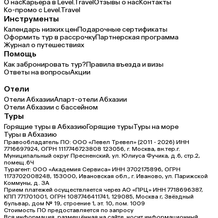
О нас
Карьера в Level.Travel
Отзывы о нас
Контакты
Ко-промо с Level.Travel
Инструменты
Календарь низких цен
Подарочные сертификаты
Оформить тур в рассрочку
Партнерская программа
Журнал о путешествиях
Помощь
Как забронировать тур?
Правила въезда и визы
Ответы на вопросы
Акции
Отели
Отели Абхазии
Апарт-отели Абхазии
Отели Абхазии с бассейном
Туры
Горящие туры в Абхазию
Горящие туры
Туры на море
Туры в Абхазию
Правообладатель ПО: ООО «Левел Тревел» (2011 - 2026) ИНН
7716697924, ОГРН 1117746723808 123056, г. Москва, вн.тер.г.
Муниципальный округ Пресненский, ул. Юлиуса Фучика, д.6, стр.2,
помещ.6Ч
Турагент: ООО «Академия Сервиса» ИНН 3702175896, ОГРН
1173702008248, 153000, Ивановская обл., г. Иваново, ул. Парижской
Коммуны, д. ЗА
Прием платежей осуществляется через АО «ПРЦ» ИНН 7718696387,
КПП 771701001, ОГРН 1087746411741, 129085, Москва г, Звёздный
бульвар, дом № 19, строение 1, эт. 10, пом. 1009
Стоимость ПО предоставляется по запросу
Вся информация, размещённая на сайте, носит информационный