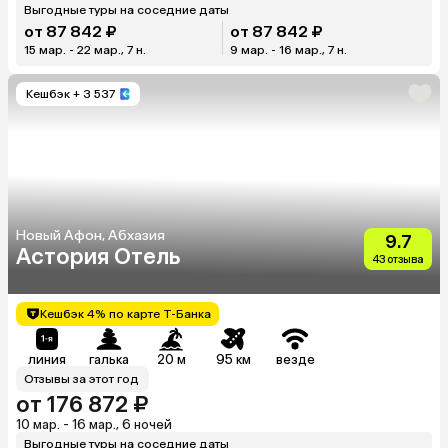
Выгодные туры на соседние даты
от 87 842 ₽
от 87 842 ₽
15 мар. - 22 мар., 7 н.
9 мар. - 16 мар., 7 н.
Кешбэк
+ 3 537
Новый Афон, Абхазия
9.7
Астория Отель
43 отзыва
Кешбэк 4% по карте Т-Банка
линия
галька
20 м
95 км
везде
Отзывы за этот год
от 176 872 ₽
10 мар. - 16 мар., 6 ночей
Выгодные туры на соседние даты