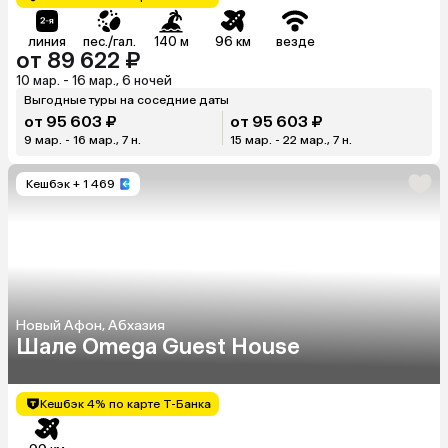
линия
пес./гал.
140 м
96 км
везде
от 89 622 ₽
10 мар. - 16 мар., 6 ночей
Выгодные туры на соседние даты
от 95 603 ₽
от 95 603 ₽
9 мар. - 16 мар., 7 н.
15 мар. - 22 мар., 7 н.
Кешбэк
+ 1 469
Новый Афон, Абхазия
Шале Omega Guest House
Кешбэк 4% по карте Т-Банка