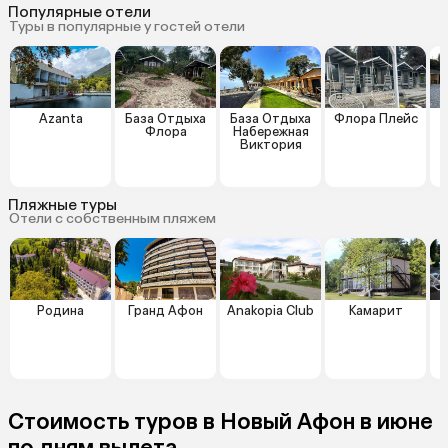
Популярные отели
Туры в популярные у гостей отели
Azanta
База Отдыха
База Отдыха
Флора Плейс
О
Флора
Набережная
Виктория
Пляжные туры
Отели с собственным пляжем
Родина
Гранд Афон
Anakopia Club
Камарит
Стоимость туров в Новый Афон в июне
по дням вылета