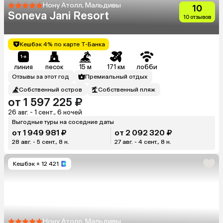
Нону Атолл, Мальдивы
10
Soneva Jani Resort
10 отзывов
Кешбэк 4% по карте Т-Банка
линия
песок
15 м
171 км
лобби
Отзывы за этот год
Премиальный отдых
Собственный остров
Собственный пляж
от 1 597 225 ₽
26 авг. - 1 сент., 6 ночей
Выгодные туры на соседние даты
от 1 949 981 ₽
от 2 092 320 ₽
28 авг. - 5 сент., 8 н.
27 авг. - 4 сент., 8 н.
Кешбэк
+ 12 421
Нону Атолл, Мальдивы