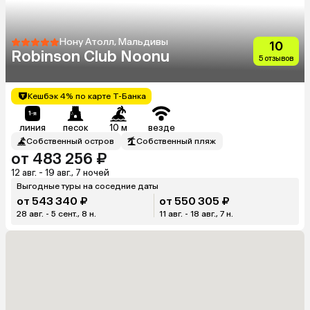
Нону Атолл, Мальдивы
10
Robinson Club Noonu
5 отзывов
Кешбэк 4% по карте Т-Банка
линия
песок
10 м
везде
Собственный остров
Собственный пляж
от 483 256 ₽
12 авг. - 19 авг., 7 ночей
Выгодные туры на соседние даты
от 543 340 ₽
от 550 305 ₽
28 авг. - 5 сент., 8 н.
11 авг. - 18 авг., 7 н.