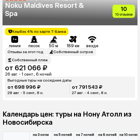
Noku Maldives Resort &
10
Spa
10 отзывов
Кешбэк 4% по карте Т-Банка
линия
песок
50 м
189 км
везде
Отзывы за этот год
Собственный остров
Собственный пляж
от 621 066 ₽
26 авг. - 1 сент., 6 ночей
Выгодные туры на соседние даты
от 698 996 ₽
от 791 543 ₽
28 авг. - 5 сент., 8 н.
27 авг. - 4 сент., 8 н.
Календарь цен: туры на Нону Атолл из
Новосибирска
на 3 ночи
на 5 ночей
на 7 ночей
на 8 ночей
на 10 ночей