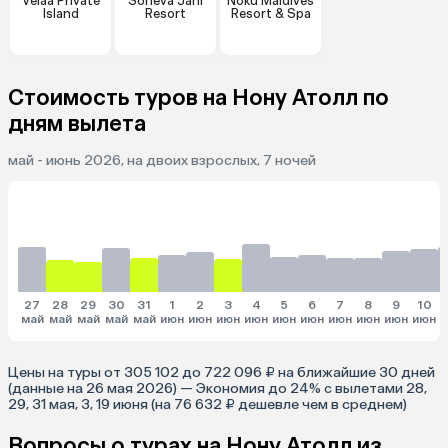
Velaa Private
Soneva Jani
Noku Maldives
Island
Resort
Resort & Spa
Стоимость туров на Нону Атолл по
дням вылета
май - июнь 2026, на двоих взрослых, 7 ночей
27
28
29
30
31
1
2
3
4
5
6
7
8
9
10
май
май
май
май
май
июн
июн
июн
июн
июн
июн
июн
июн
июн
июн
и
Цены на туры от 305 102 до 722 096 ₽ на ближайшие 30 дней
(данные на 26 мая 2026) — Экономия до 24% с вылетами 28,
29, 31 мая, 3, 19 июня (на 76 632 ₽ дешевле чем в среднем)
Вопросы о турах на Нону Атолл из