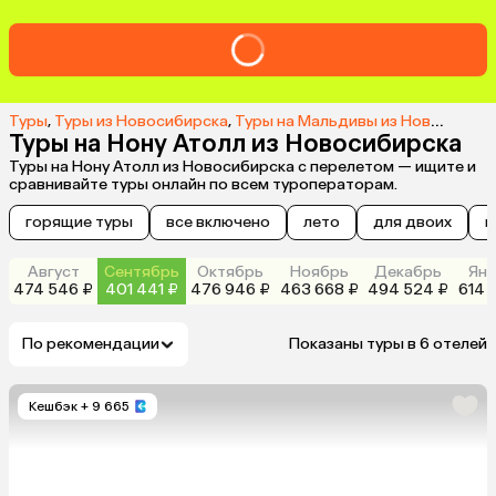
Туры
,
Туры из Новосибирска
,
Туры на Мальдивы из Новосибирска
Туры на Нону Атолл из Новосибирска
Туры на Нону Атолл из Новосибирска с перелетом — ищите и
сравнивайте туры онлайн по всем туроператорам.
горящие туры
все включено
лето
для двоих
н
Август
Сентябрь
Октябрь
Ноябрь
Декабрь
Янв
474 546 ₽
401 441 ₽
476 946 ₽
463 668 ₽
494 524 ₽
614 
По рекомендации
Показаны туры в 6 отелей
Кешбэк
+ 9 665