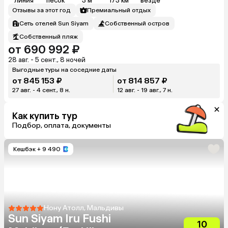
линия
песок
3 м
173 км
везде
Отзывы за этот год
Премиальный отдых
Сеть отелей Sun Siyam
Собственный остров
Собственный пляж
от 690 992 ₽
28 авг. - 5 сент., 8 ночей
Выгодные туры на соседние даты
от 845 153 ₽
от 814 857 ₽
27 авг. - 4 сент., 8 н.
12 авг. - 19 авг., 7 н.
Как купить тур
Подбор, оплата, документы
Кешбэк
+ 9 490
Нону Атолл, Мальдивы
Sun Siyam Iru Fushi
10