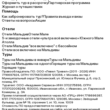
Оформить тур в рассрочку
Партнерская программа
Журнал о путешествиях
Помощь
Как забронировать тур?
Правила въезда и визы
Ответы на вопросы
Акции
Отели
Отели Мальдив
Отели Мале
5-и звездочные отели «ультра всё включено» Южного Мале
Атолла
Отели Мальдив "все включено" с бассейном
Отели все включено на Мальдивы
Туры
Туры на Мальдивы в январе
Туры на Мальдивы
Туры на Мальдивы на одного
Горящие туры на Мальдивы
Горящие туры
Правообладатель ПО: ООО «Левел Тревел» (2011 - 2026) ИНН
7716697924, ОГРН 1117746723808 123056, г. Москва, вн.тер.г.
Муниципальный округ Пресненский, ул. Юлиуса Фучика, д.6, стр.2,
помещ.6Ч
Турагент: ООО «Академия Сервиса» ИНН 3702175896, ОГРН
1173702008248, 153000, Ивановская обл., г. Иваново, ул. Парижской
Коммуны, д. ЗА
Прием платежей осуществляется через АО «ПРЦ» ИНН 7718696387,
КПП 771701001, ОГРН 1087746411741, 129085, Москва г, Звёздный
бульвар, дом № 19, строение 1, эт. 10, пом. 1009
Стоимость ПО предоставляется по запросу
Вся информация, размещённая на сайте, носит информационный