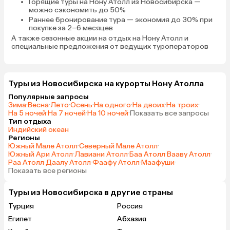
Горящие туры на Нону Атолл
из Новосибирска —
можно сэкономить до 50%
Раннее бронирование тура
— экономия до 30% при
покупке за 2–6 месяцев
А также
сезонные акции на отдых на Нону Атолл
и
специальные предложения от ведущих туроператоров
Туры из Новосибирска на курорты Нону Атолла
Популярные запросы
Зима
·
Весна
·
Лето
·
Осень
·
На одного
·
На двоих
·
На троих
·
На 5 ночей
·
На 7 ночей
·
На 10 ночей
·
Показать все запросы
Тип отдыха
Индийский океан
Регионы
Южный Мале Атолл
·
Северный Мале Атолл
·
Южный Ари Атолл
·
Лавиани Атолл
·
Баа Атолл
·
Вааву Атолл
·
Раа Атолл
·
Даалу Атолл
·
Фаафу Атолл
·
Маафуши
·
Показать все регионы
Туры из Новосибирска в другие страны
Турция
Россия
Египет
Абхазия