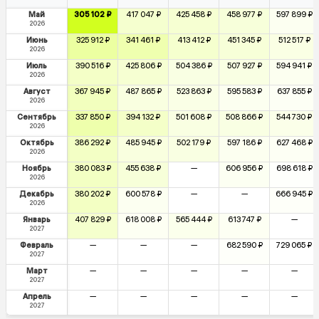
Май
305 102 ₽
417 047 ₽
425 458 ₽
458 977 ₽
597 899 ₽
2026
Июнь
325 912 ₽
341 461 ₽
413 412 ₽
451 345 ₽
512 517 ₽
2026
Июль
390 516 ₽
425 806 ₽
504 386 ₽
507 927 ₽
594 941 ₽
2026
Август
367 945 ₽
487 865 ₽
523 863 ₽
595 583 ₽
637 855 ₽
2026
Сентябрь
337 850 ₽
394 132 ₽
501 608 ₽
508 866 ₽
544 730 ₽
2026
Октябрь
386 292 ₽
485 945 ₽
502 179 ₽
597 186 ₽
627 468 ₽
2026
Ноябрь
380 083 ₽
455 638 ₽
—
606 956 ₽
698 618 ₽
2026
Декабрь
380 202 ₽
600 578 ₽
—
—
666 945 ₽
2026
Январь
407 829 ₽
618 008 ₽
565 444 ₽
613 747 ₽
—
2027
Февраль
—
—
—
682 590 ₽
729 065 ₽
2027
Март
—
—
—
—
—
2027
Апрель
—
—
—
—
—
2027