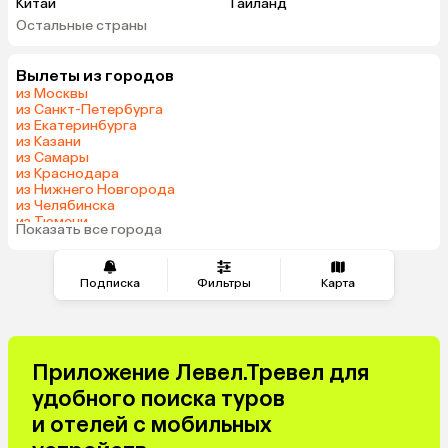
Китай
Таиланд
Остальные страны
Вьетнам
ОАЭ
Мальдивы
Грузия
Вылеты из городов
Беларусь
Армения
из Москвы
Шри-Ланка
Казахстан
из Санкт-Петербурга
из Екатеринбурга
Азербайджан
Узбекистан
из Казани
Сербия
Катар
из Самары
из Краснодара
Киргизия
Гонконг
из Нижнего Новгорода
Саудовская Аравия
Таджикистан
из Челябинска
из Тюмени
Венгрия
Показать все города
из Минеральных Вод
Подписка
Фильтры
Карта
Приложение Левел.Тревел для
удобного поиска туров
и отелей с мобильных