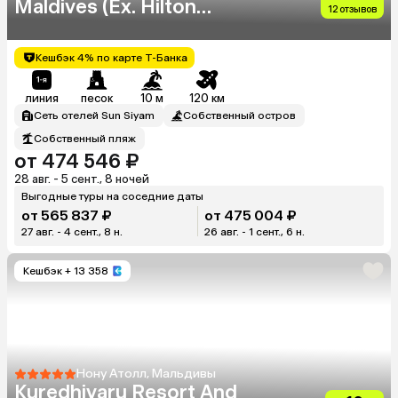
Maldives (Ex. Hilton
12 отзывов
Maldives Iru Fushi)
Кешбэк 4% по карте Т-Банка
линия
песок
10 м
120 км
Сеть отелей Sun Siyam
Собственный остров
Собственный пляж
от 474 546 ₽
28 авг. - 5 сент., 8 ночей
Выгодные туры на соседние даты
от 565 837 ₽
от 475 004 ₽
27 авг. - 4 сент., 8 н.
26 авг. - 1 сент., 6 н.
Кешбэк
+ 13 358
Нону Атолл, Мальдивы
Kuredhivaru Resort And