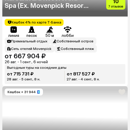
10
Spa (Ex. Movenpick Resort
7 отзывов
Kuredhivaru Maldives)
Кешбэк 4% по карте Т-Банка
линия
песок
50 м
лобби
Премиальный отдых
Собственный остров
Сеть отелей Movenpick
Собственный пляж
от 667 904 ₽
26 авг. - 1 сент., 6 ночей
Выгодные туры на соседние даты
от 715 731 ₽
от 817 527 ₽
28 авг. - 5 сент., 8 н.
27 авг. - 4 сент., 8 н.
Кешбэк
+ 31 944