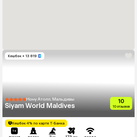
Кешбэк
+ 13 819
Нону Атолл, Мальдивы
10
Siyam World Maldives
10 отзывов
Кешбэк 4% по карте Т-Банка