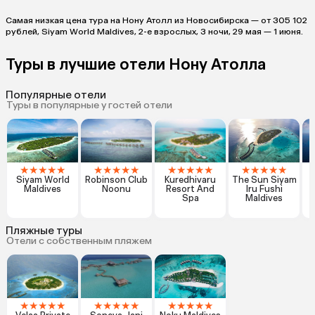
Самая низкая цена тура на Нону Атолл из Новосибирска — от 305 102
рублей, Siyam World Maldives, 2-е взрослых, 3 ночи, 29 мая — 1 июня.
Туры в лучшие отели Нону Атолла
Популярные отели
Туры в популярные у гостей отели
★
★
★
★
★
★
★
★
★
★
★
★
★
★
★
★
★
★
★
★
Siyam World
Robinson Club
Kuredhivaru
The Sun Siyam
C
Maldives
Noonu
Resort And
Iru Fushi
Spa
Maldives
Пляжные туры
Отели с собственным пляжем
★
★
★
★
★
★
★
★
★
★
★
★
★
★
★