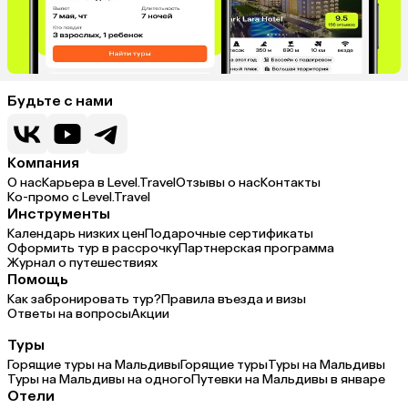
Будьте с нами
Компания
О нас
Карьера в Level.Travel
Отзывы о нас
Контакты
Ко-промо с Level.Travel
Инструменты
Календарь низких цен
Подарочные сертификаты
Оформить тур в рассрочку
Партнерская программа
Журнал о путешествиях
Помощь
Как забронировать тур?
Правила въезда и визы
Ответы на вопросы
Акции
Туры
Горящие туры на Мальдивы
Горящие туры
Туры на Мальдивы
Туры на Мальдивы на одного
Путевки на Мальдивы в январе
Отели