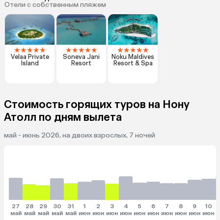
Отели с собственным пляжем
★
★
★
★
★
★
★
★
★
★
★
★
★
★
★
Velaa Private
Soneva Jani
Noku Maldives
Island
Resort
Resort & Spa
Стоимость горящих туров на Нону
Атолл по дням вылета
май - июнь 2026, на двоих взрослых, 7 ночей
27
28
29
30
31
1
2
3
4
5
6
7
8
9
10
май
май
май
май
май
июн
июн
июн
июн
июн
июн
июн
июн
июн
июн
и