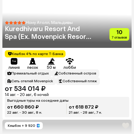
Нону Атолл, Мальдивы
Kuredhivaru Resort And
10
Spa (Ex. Movenpick Resort
7 отзывов
Kuredhivaru Maldives)
Кешбэк 4% по карте Т-Банка
линия
песок
50 м
лобби
Премиальный отдых
Собственный остров
Сеть отелей Movenpick
Собственный пляж
от 534 014 ₽
14 авг. - 20 авг., 6 ночей
Выгодные туры на соседние даты
от 660 860 ₽
от 618 872 ₽
22 авг. - 30 авг., 8 н.
21 авг. - 28 авг., 7 н.
Кешбэк
+ 9 920