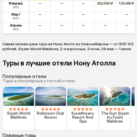
Февраль
—
—
—
682 590 ₽
729 065 ₽
2027
Март
—
—
—
—
—
2027
Апрель
—
—
—
—
—
2027
Самая низкая цена тура на Нону Атолл из Новосибирска — от 305 102
рублей, Siyam World Maldives, 2-е взрослых, 3 ночи, 29 мая — 1 июня.
Туры в лучшие отели Нону Атолла
Популярные отели
Туры в популярные у гостей отели
★
★
★
★
★
★
★
★
★
★
★
★
★
★
★
★
★
★
★
★
Siyam World
Robinson Club
Kuredhivaru
The Sun Siyam
C
Maldives
Noonu
Resort And
Iru Fushi
Spa
Maldives
Пляжные туры