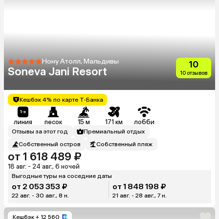
Нону Атолл, Мальдивы
10
Soneva Jani Resort
10 отзывов
Кешбэк 4% по карте Т-Банка
линия
песок
15 м
171 км
лобби
Отзывы за этот год
Премиальный отдых
Собственный остров
Собственный пляж
от 1 618 489 ₽
18 авг. - 24 авг., 6 ночей
Выгодные туры на соседние даты
от 2 053 353 ₽
от 1 848 198 ₽
22 авг. - 30 авг., 8 н.
21 авг. - 28 авг., 7 н.
Кешбэк
+ 12 560