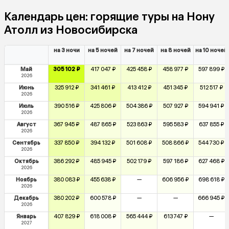
Календарь цен: горящие туры на Нону
Атолл из Новосибирска
на 3 ночи
на 5 ночей
на 7 ночей
на 8 ночей
на 10 ночей
Май
305 102 ₽
417 047 ₽
425 458 ₽
458 977 ₽
597 899 ₽
2026
Июнь
325 912 ₽
341 461 ₽
413 412 ₽
451 345 ₽
512 517 ₽
2026
Июль
390 516 ₽
425 806 ₽
504 386 ₽
507 927 ₽
594 941 ₽
2026
Август
367 945 ₽
487 865 ₽
523 863 ₽
595 583 ₽
637 855 ₽
2026
Сентябрь
337 850 ₽
394 132 ₽
501 608 ₽
508 866 ₽
544 730 ₽
2026
Октябрь
386 292 ₽
485 945 ₽
502 179 ₽
597 186 ₽
627 468 ₽
2026
Ноябрь
380 083 ₽
455 638 ₽
—
606 956 ₽
698 618 ₽
2026
Декабрь
380 202 ₽
600 578 ₽
—
—
666 945 ₽
2026
Январь
407 829 ₽
618 008 ₽
565 444 ₽
613 747 ₽
—
2027