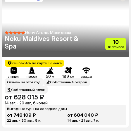
Нону Атолл, Мальдивы
Noku Maldives Resort &
10
Spa
10 отзывов
Кешбэк 4% по карте Т-Банка
линия
песок
50 м
189 км
везде
Отзывы за этот год
Собственный остров
Собственный пляж
от 628 015 ₽
14 авг. - 20 авг., 6 ночей
Выгодные туры на соседние даты
от 748 109 ₽
от 684 040 ₽
22 авг. - 30 авг., 8 н.
14 авг. - 21 авг., 7 н.