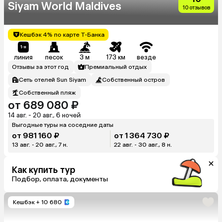
Siyam World Maldives
10 отзывов
Кешбэк 4% по карте Т-Банка
линия
песок
3 м
173 км
везде
Отзывы за этот год
Премиальный отдых
Сеть отелей Sun Siyam
Собственный остров
Собственный пляж
от 689 080 ₽
14 авг. - 20 авг., 6 ночей
Выгодные туры на соседние даты
от 981 160 ₽
от 1 364 730 ₽
13 авг. - 20 авг., 7 н.
22 авг. - 30 авг., 8 н.
Как купить тур
Подбор, оплата, документы
Кешбэк
+ 10 680