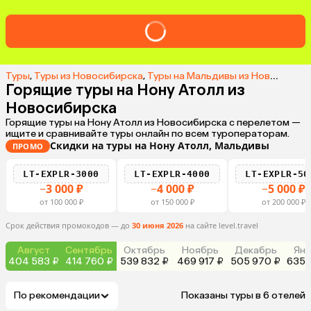
Туры
,
Туры из Новосибирска
,
Туры на Мальдивы из Новосибирска
Горящие туры на Нону Атолл из
Новосибирска
Горящие туры на Нону Атолл из Новосибирска с перелетом —
ищите и сравнивайте туры онлайн по всем туроператорам.
Скидки на туры на Нону Атолл, Мальдивы
ПРОМО
LT-EXPLR-3000
LT-EXPLR-4000
LT-EXPLR-50
−3 000 ₽
−4 000 ₽
−5 000 ₽
от 100 000 ₽
от 150 000 ₽
от 200 000 ₽
Срок действия промокодов — до
30 июня 2026
на сайте level.travel
Август
Сентябрь
Октябрь
Ноябрь
Декабрь
Янв
404 583 ₽
414 760 ₽
539 832 ₽
469 917 ₽
505 970 ₽
635 
По рекомендации
Показаны туры в 6 отелей