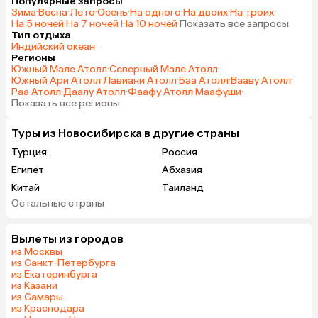
Популярные запросы
Зима
·
Весна
·
Лето
·
Осень
·
На одного
·
На двоих
·
На троих
·
На 5 ночей
·
На 7 ночей
·
На 10 ночей
·
Показать все запросы
Тип отдыха
Индийский океан
Регионы
Южный Мале Атолл
·
Северный Мале Атолл
·
Южный Ари Атолл
·
Лавиани Атолл
·
Баа Атолл
·
Вааву Атолл
·
Раа Атолл
·
Даалу Атолл
·
Фаафу Атолл
·
Маафуши
·
Показать все регионы
Туры из Новосибирска в другие страны
Турция
Россия
Египет
Абхазия
Китай
Таиланд
Остальные страны
Вьетнам
ОАЭ
Мальдивы
Шри-Ланка
Вылеты из городов
Катар
Гонконг
из Москвы
Саудовская Аравия
из Санкт-Петербурга
из Екатеринбурга
из Казани
из Самары
из Краснодара