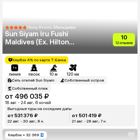
Нону Атолл, Мальдивы
Sun Siyam Iru Fushi
10
Maldives (Ex. Hilton
12 отзывов
Maldives Iru Fushi)
Кешбэк 4% по карте Т-Банка
линия
песок
10 м
120 км
Сеть отелей Sun Siyam
Собственный остров
Собственный пляж
от 496 035 ₽
18 авг. - 24 авг., 6 ночей
Выгодные туры на соседние даты
от 531 376 ₽
от 501 419 ₽
22 авг. - 30 авг., 8 н.
21 авг. - 28 авг., 7 н.
Кешбэк
+ 32 369