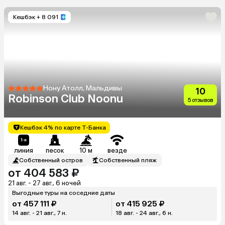
Кешбэк
+ 8 091
Нону Атолл, Мальдивы
10
Robinson Club Noonu
5 отзывов
Кешбэк 4% по карте Т-Банка
линия
песок
10 м
везде
Собственный остров
Собственный пляж
от 404 583 ₽
21 авг. - 27 авг., 6 ночей
Выгодные туры на соседние даты
от 457 111 ₽
от 415 925 ₽
14 авг. - 21 авг., 7 н.
18 авг. - 24 авг., 6 н.