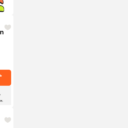
on
ь
₽
 н.