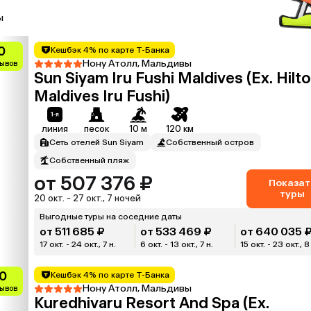
ы
0
Кешбэк 4% по карте Т-Банка
Нону Атолл, Мальдивы
зывов
Sun Siyam Iru Fushi Maldives (Ex. Hilt
Maldives Iru Fushi)
линия
песок
10 м
120 км
Сеть отелей Sun Siyam
Собственный остров
Собственный пляж
от 507 376 ₽
Показат
туры
20 окт. - 27 окт., 7 ночей
Выгодные туры на соседние даты
от 511 685 ₽
от 533 469 ₽
от 640 035 
17 окт. - 24 окт., 7 н.
6 окт. - 13 окт., 7 н.
15 окт. - 23 окт., 8
0
Кешбэк 4% по карте Т-Банка
Нону Атолл, Мальдивы
зывов
Kuredhivaru Resort And Spa (Ex.