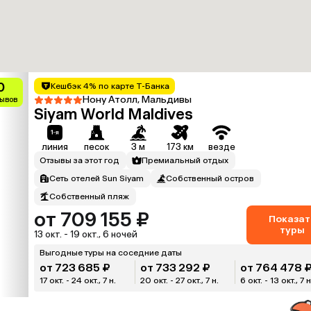
0
Кешбэк 4% по карте Т-Банка
Нону Атолл, Мальдивы
зывов
Siyam World Maldives
линия
песок
3 м
173 км
везде
Отзывы за этот год
Премиальный отдых
Сеть отелей Sun Siyam
Собственный остров
Собственный пляж
от 709 155 ₽
Показат
туры
13 окт. - 19 окт., 6 ночей
Выгодные туры на соседние даты
от 723 685 ₽
от 733 292 ₽
от 764 478 
17 окт. - 24 окт., 7 н.
20 окт. - 27 окт., 7 н.
6 окт. - 13 окт., 7 н