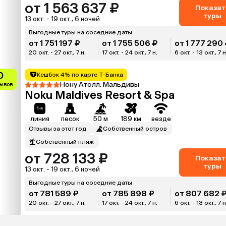
от 1 563 637 ₽
Показат
туры
13 окт. - 19 окт., 6 ночей
Выгодные туры на соседние даты
от 1 751 197 ₽
от 1 755 506 ₽
от 1 777 290
20 окт. - 27 окт., 7 н.
17 окт. - 24 окт., 7 н.
6 окт. - 13 окт., 7 н
0
Кешбэк 4% по карте Т-Банка
Нону Атолл, Мальдивы
зывов
Noku Maldives Resort & Spa
линия
песок
50 м
189 км
везде
Отзывы за этот год
Собственный остров
Собственный пляж
от 728 133 ₽
Показат
туры
13 окт. - 19 окт., 6 ночей
Выгодные туры на соседние даты
от 781 589 ₽
от 785 898 ₽
от 807 682 
20 окт. - 27 окт., 7 н.
17 окт. - 24 окт., 7 н.
6 окт. - 13 окт., 7 н