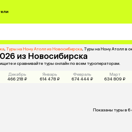
тели
ка
,
Туры на Нону Атолл из Новосибирска
,
Туры на Нону Атолл в 
2026 из Новосибирска
 ищите и сравнивайте туры онлайн по всем туроператорам.
Декабрь
Январь
Февраль
Март
466 218 ₽
614 478 ₽
674 444 ₽
634 809 ₽
Показаны туры в 6