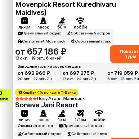
Movenpick Resort Kuredhivaru
Maldives)
линия
песок
50 м
лобби
Премиальный отдых
Собственный остров
Сеть отелей Movenpick
Собственный пляж
от 657 186 ₽
Показат
туры
13 окт. - 19 окт., 6 ночей
Выгодные туры на соседние даты
от 692 966 ₽
от 697 275 ₽
от 719 059 ₽
20 окт. - 27 окт., 7 н.
17 окт. - 24 окт., 7 н.
6 окт. - 13 окт., 7 н
0
Кешбэк 4% по карте Т-Банка
Нону Атолл, Мальдивы
зывов
Soneva Jani Resort
линия
песок
15 м
171 км
лобби
Отзывы за этот год
Премиальный отдых
Собственный остров
Собственный пляж