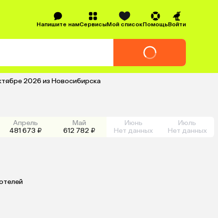
Напишите нам
Сервисы
Мой список
Помощь
Войти
октябре 2026 из Новосибирска
Апрель
Май
Июнь
Июль
481 673 ₽
612 782 ₽
Нет данных
Нет данных
 отелей