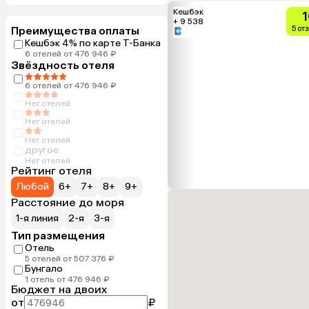
Кешбэк
1
+ 9 538
Преимущества оплаты
5 от
Кешбэк 4% по карте Т-Банка
6 отелей от 476 946 ₽
Звёздность отеля
6 отелей от 476 946 ₽
Нет отелей
Нет отелей
Нет отелей
другое
Нет отелей
Рейтинг отеля
Любой
6+
7+
8+
9+
Расстояние до моря
1-я линия
2-я
3-я
Тип размещения
Отель
5 отелей от 507 376 ₽
Бунгало
1 отель от 476 946 ₽
Бюджет на двоих
от
₽