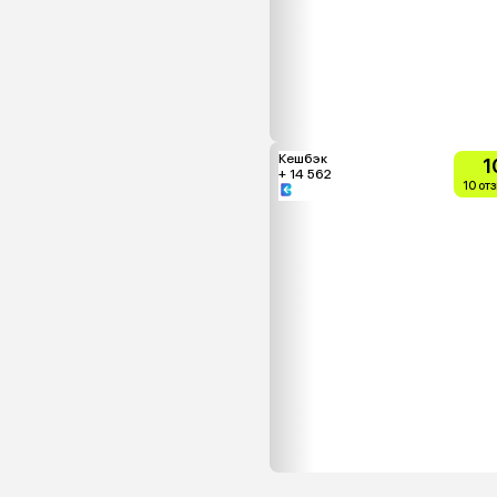
Кешбэк
1
+ 14 562
10 от