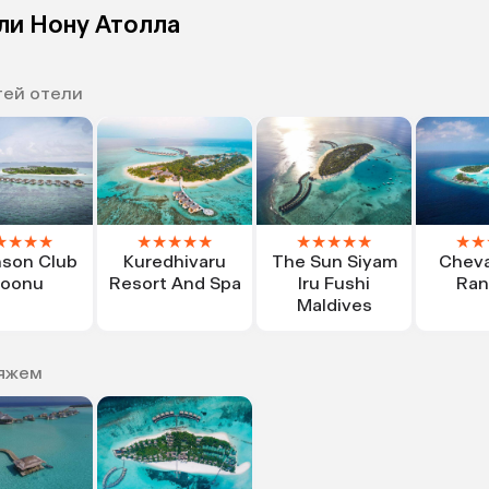
ли Нону Атолла
тей отели
★
★
★
★
★
★
★
★
★
★
★
★
★
★
★
★
nson Club
Kuredhivaru
The Sun Siyam
Cheva
oonu
Resort And Spa
Iru Fushi
Ran
Maldives
ляжем