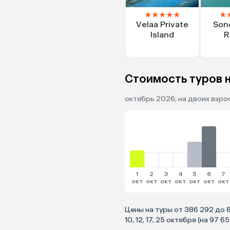
★
★
★
★
★
★
Velaa Private
Son
Island
R
Стоимость туров н
октябрь 2026, на двоих взрос
1
2
3
4
5
6
7
окт
окт
окт
окт
окт
окт
окт
Цены на туры от 386 292 до 
10, 12, 17, 25 октября (на 97