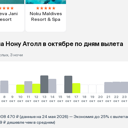
★
★
★
★
★
★
★
★
★
eva Jani
Noku Maldives
esort
Resort & Spa
а Нону Атолл в октябре по дням вылета
лых, 3 ночи
8
9
10
11
12
13
14
15
16
17
18
19
20
21
22
23
окт
окт
окт
окт
окт
окт
окт
окт
окт
окт
окт
окт
окт
окт
окт
окт
808 470 ₽ (данные на 24 мая 2026) — Экономия до 25% с вылетам
 659 ₽ дешевле чем в среднем)