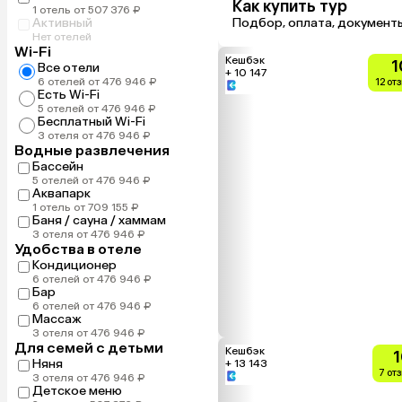
Как купить тур
1 отель от 507 376 ₽
Активный
Подбор, оплата, документ
Нет отелей
Wi-Fi
Кешбэк
1
Все отели
+ 10 147
6 отелей от 476 946 ₽
12 от
Есть Wi-Fi
5 отелей от 476 946 ₽
Бесплатный Wi-Fi
3 отеля от 476 946 ₽
Водные развлечения
Бассейн
5 отелей от 476 946 ₽
Аквапарк
1 отель от 709 155 ₽
Баня / сауна / хаммам
3 отеля от 476 946 ₽
Удобства в отеле
Кондиционер
6 отелей от 476 946 ₽
Бар
6 отелей от 476 946 ₽
Массаж
3 отеля от 476 946 ₽
Для семей с детьми
Кешбэк
1
Няня
+ 13 143
7 от
3 отеля от 476 946 ₽
Детское меню