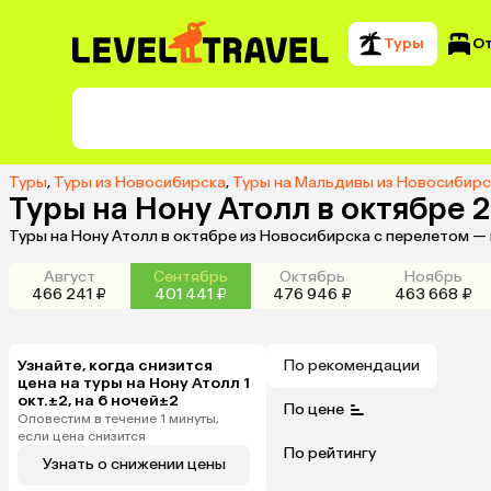
Туры
О
Туры
,
Туры из Новосибирска
,
Туры на Мальдивы из Новосибирс
Туры на Нону Атолл в октябре 
Туры на Нону Атолл в октябре из Новосибирска с перелетом —
Август
Сентябрь
Октябрь
Ноябрь
466 241 ₽
401 441 ₽
476 946 ₽
463 668 ₽
Узнайте, когда снизится
По рекомендации
цена на туры на Нону Атолл 1
окт.±2, на 6 ночей±2
По цене
Оповестим в течение 1 минуты,
если цена снизится
По рейтингу
Узнать о снижении цены