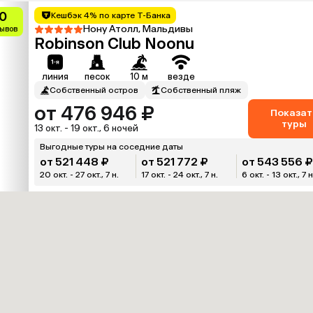
0
Кешбэк 4% по карте Т-Банка
Нону Атолл, Мальдивы
зывов
Robinson Club Noonu
линия
песок
10 м
везде
Собственный остров
Собственный пляж
от 476 946 ₽
Показат
туры
13 окт. - 19 окт., 6 ночей
Выгодные туры на соседние даты
от 521 448 ₽
от 521 772 ₽
от 543 556 
20 окт. - 27 окт., 7 н.
17 окт. - 24 окт., 7 н.
6 окт. - 13 окт., 7 н