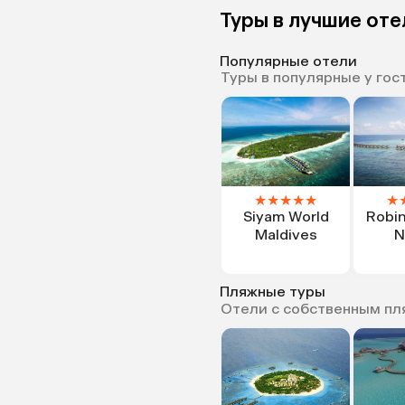
Туры в лучшие оте
Популярные отели
Туры в популярные у гос
★
★
★
★
★
★
Siyam World
Robi
Maldives
N
Пляжные туры
Отели с собственным п