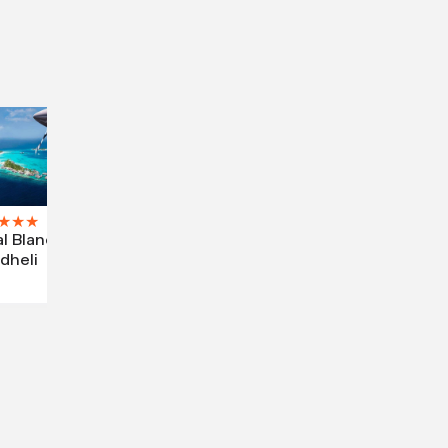
★
★
★
l Blanc
dheli