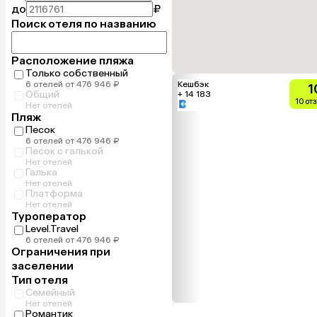
до
₽
Поиск отеля по названию
Расположение пляжа
Только собственный
6 отелей от 476 946 ₽
Кешбэк
1
Общий
+ 14 183
10 от
Нет отелей
Пляж
Песок
6 отелей от 476 946 ₽
Песок с галькой
Нет отелей
Галька
Нет отелей
Платформа
Нет отелей
Туроператор
Level.Travel
6 отелей от 476 946 ₽
Ограничения при
заселении
Тип отеля
Семейный
Нет отелей
Романтик