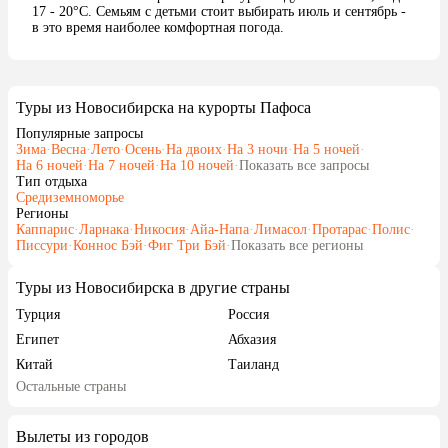
17 - 20°C. Семьям с детьми стоит выбирать июль и сентябрь -
в это время наиболее комфортная погода.
Туры из Новосибирска на курорты Пафоса
Популярные запросы
Зима
·
Весна
·
Лето
·
Осень
·
На двоих
·
На 3 ночи
·
На 5 ночей
·
На 6 ночей
·
На 7 ночей
·
На 10 ночей
·
Показать все запросы
Тип отдыха
Средиземноморье
Регионы
Каппарис
·
Ларнака
·
Никосия
·
Айа-Напа
·
Лимасол
·
Протарас
·
Полис
·
Писсури
·
Коннос Бэй
·
Фиг Три Бэй
·
Показать все регионы
Туры из Новосибирска в другие страны
Турция
Россия
Египет
Абхазия
Китай
Таиланд
Остальные страны
Вьетнам
ОАЭ
Мальдивы
Грузия
Вылеты из городов
Беларусь
Армения