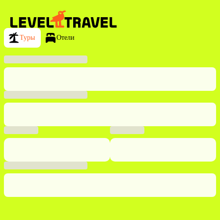
Туры
Отели