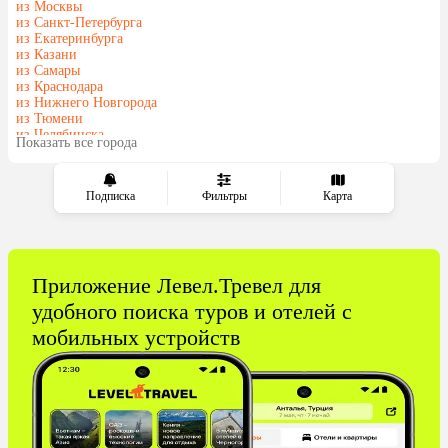
из Москвы
Шри-Ланка
Казахстан
из Санкт-Петербурга
из Екатеринбурга
Азербайджан
Узбекистан
из Казани
Сербия
Катар
из Самары
из Краснодара
Киргизия
Гонконг
из Нижнего Новгорода
Саудовская Аравия
Таджикистан
из Тюмени
из Челябинска
Венгрия
Показать все города
из Минеральных Вод
Подписка
Фильтры
Карта
Приложение Левел.Тревел для
удобного поиска туров и отелей с
мобильных устройств