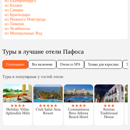
из Екатеринбурга
из Казани
из Самары
из Краснодара
из Нижнего Новгорода
из Тюмени
из Челябинска
из Минеральных Вод
Туры в лучшие отели Пафоса
Популярные
Все включено
Отели со SPA
Только для взрослых
5 
Туры в популярные у гостей отели
★
★
★
★
★
★
★
★
★
★
★
★
★
★
★
★
Holiday Villas
Club Salut Azia
Constantinou
Kiniras
Aphrodite Hills
Resort
Bros Athena
Traditional
V
Beach Hotel
House