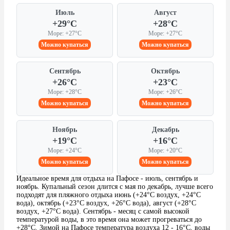
Июль
Август
+29°C
+28°C
Море: +27°C
Море: +27°C
Можно купаться
Можно купаться
Сентябрь
Октябрь
+26°C
+23°C
Море: +28°C
Море: +26°C
Можно купаться
Можно купаться
Ноябрь
Декабрь
+19°C
+16°C
Море: +24°C
Море: +20°C
Можно купаться
Можно купаться
Идеальное время для отдыха на Пафосе - июль, сентябрь и
ноябрь. Купальный сезон длится с мая по декабрь, лучше всего
подходят для пляжного отдыха июнь (+24°C воздух, +24°C
вода), октябрь (+23°C воздух, +26°C вода), август (+28°C
воздух, +27°C вода). Сентябрь - месяц с самой высокой
температурой воды, в это время она может прогреваться до
+28°C. Зимой на Пафосе температура воздуха 12 - 16°C, воды