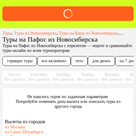
Туры
,
Туры из Новосибирска
,
Туры на Кипр из Новосибирска
,
Туры на
Туры на Пафос из Новосибирска
Туры на Пафос из Новосибирска с перелетом — ищите и сравнивайте
туры онлайн по всем туроператорам.
горящие туры
все включено
лето
для двоих
на 7 дне
Август
Сентябрь
Октябрь
Ноябрь
Декабрь
Янв
Нет данных
Нет данных
Нет данных
Нет данных
Нет данных
Нет д
Не нашлось туров по заданным параметрам 

 Попробуйте поменять даты вылета или поискать туры из 
другого города
Вылеты из городов
из Москвы
из Санкт-Петербурга