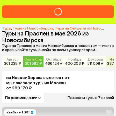
Туры
,
Туры из Новосибирска
,
Туры на Сейшелы из Новосибирска
Туры на Праслен в мае 2026 из
Новосибирска
Туры на Праслен в мае из Новосибирска с перелетом — ищите
и сравнивайте туры онлайн по всем туроператорам.
Август
Сентябрь
Октябрь
Ноябрь
Декабрь
Янв
361 238 ₽
301 592 ₽
466 124 ₽
400 203 ₽
511 098 ₽
337 
из
Новосибирска
вылетов нет
мы показали туры
из
Москвы
от 260 170 ₽
По рекомендации
Показаны туры в 7 отелей
Кешбэк
+ 9 281