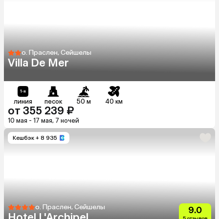
о. Праслен, Сейшелы
Villa De Mer
линия
песок
50 м
40 км
от 355 239 ₽
10 мая - 17 мая, 7 ночей
Кешбэк
+ 8 935
о. Праслен, Сейшелы
9.0
Hotel L'Archipel
5 отзывов