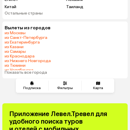
Китай
Таиланд
Остальные страны
Вьетнам
ОАЭ
Мальдивы
Грузия
Вылеты из городов
Беларусь
Армения
из Москвы
Шри-Ланка
Казахстан
из Санкт-Петербурга
из Екатеринбурга
Азербайджан
Узбекистан
из Казани
Сербия
Катар
из Самары
из Краснодара
Киргизия
Гонконг
из Нижнего Новгорода
Саудовская Аравия
Таджикистан
из Тюмени
из Челябинска
Венгрия
Показать все города
из Минеральных Вод
Подписка
Фильтры
Карта
Приложение Левел.Тревел для
удобного поиска туров
и отелей с мобильных