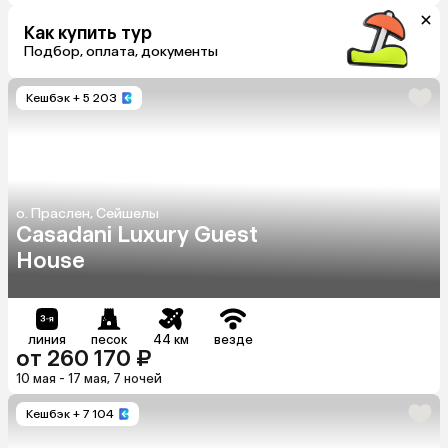
Как купить тур
Подбор, оплата, документы
Кешбэк
+ 5 203
о. Праслен, Сейшелы
Casadani Luxury Guest
House
линия
песок
44 км
везде
от 260 170 ₽
10 мая - 17 мая, 7 ночей
Кешбэк
+ 7 104