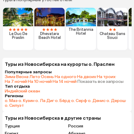
★
★
★
★
★
★
★
★
★
★
★
The Britannia
Hotel
Le Duc De
Dhevatara
Chateau Sans
I
Praslin
Beach Hotel
Souci
Туры из Новосибирска на курорты о. Праслен
Популярные запросы
Зима
·
Весна
·
Лето
·
Осень
·
На одного
·
На двоих
·
На троих
·
На 7 ночей
·
На 10 ночей
·
На 14 ночей
·
Показать все запросы
Тип отдыха
Индийский океан
Регионы
о. Маэ
·
о. Кузин
·
о. Ла Диг
·
о. Бёрд
·
о. Серф
·
о. Денис
·
о. Дерош
·
о. Силуэт
Туры из Новосибирска в другие страны
Турция
Россия
Египет
Абхазия