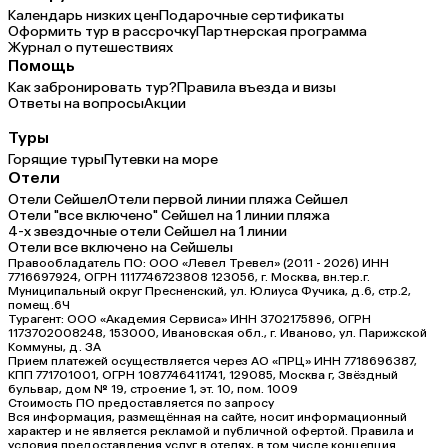
Календарь низких цен
Подарочные сертификаты
Оформить тур в рассрочку
Партнерская программа
Журнал о путешествиях
Помощь
Как забронировать тур?
Правила въезда и визы
Ответы на вопросы
Акции
Туры
Горящие туры
Путевки на море
Отели
Отели Сейшел
Отели первой линии пляжа Сейшел
Отели "все включено" Сейшел на 1 линии пляжа
4-х звездочные отели Сейшел на 1 линии
Отели все включено на Сейшелы
Правообладатель ПО: ООО «Левел Тревел» (2011 - 2026) ИНН
7716697924, ОГРН 1117746723808 123056, г. Москва, вн.тер.г.
Муниципальный округ Пресненский, ул. Юлиуса Фучика, д.6, стр.2,
помещ.6Ч
Турагент: ООО «Академия Сервиса» ИНН 3702175896, ОГРН
1173702008248, 153000, Ивановская обл., г. Иваново, ул. Парижской
Коммуны, д. ЗА
Прием платежей осуществляется через АО «ПРЦ» ИНН 7718696387,
КПП 771701001, ОГРН 1087746411741, 129085, Москва г, Звёздный
бульвар, дом № 19, строение 1, эт. 10, пом. 1009
Стоимость ПО предоставляется по запросу
Вся информация, размещённая на сайте, носит информационный
характер и не является рекламой и публичной офертой. Правила и
условия предоставления услуг в отелях, в том числе концепция