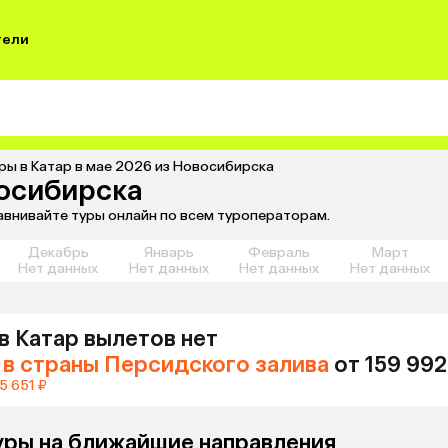
тели
ры в Катар в мае 2026 из Новосибирска
восибирска
равнивайте туры онлайн по всем туроператорам.
Декабрь
Январь
Февраль
Март
Нет данных
Нет данных
Нет данных
Нет данных
в Катар
вылетов нет
в страны Персидского залива
от 159 992
5 651 ₽
уры на ближайшие направления