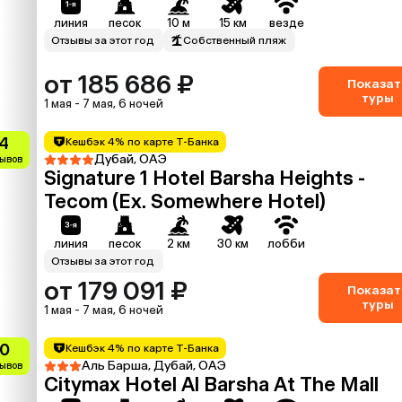
линия
песок
10 м
15 км
везде
Отзывы за этот год
Собственный пляж
от 185 686 ₽
Показат
туры
1 мая - 7 мая, 6 ночей
.4
Кешбэк 4% по карте Т-Банка
Дубай, ОАЭ
зывов
Signature 1 Hotel Barsha Heights -
Tecom (Ex. Somewhere Hotel)
линия
песок
2 км
30 км
лобби
Отзывы за этот год
от 179 091 ₽
Показат
туры
1 мая - 7 мая, 6 ночей
.0
Кешбэк 4% по карте Т-Банка
Аль Барша, Дубай, ОАЭ
зывов
Citymax Hotel Al Barsha At The Mall