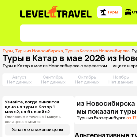
Туры
О
Туры
,
Туры из Новосибирска
,
Туры в Катар из Новосибирска
,
Ту
Туры в Катар в мае 2026 из Но
Туры в Катар в мае из Новосибирска с перелетом — ищите и с
Август
Сентябрь
Октябрь
Ноябрь
Нет данных
Нет данных
Нет данных
Нет данных
Узнайте, когда снизится
из
Новосибирска
цена на туры в Катар 1
мы показали туры
мая±2, на 6 ночей±2
Оповестим в течение 1 минуты,
Туры из Екатеринбурга
от 17
если цена снизится
Узнать о снижении цены
Альтернативные т