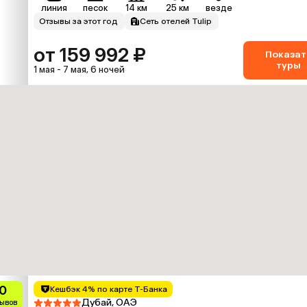
линия
песок
14 км
25 км
везде
Отзывы за этот год
Сеть отелей Tulip
от 159 992 ₽
Показат
туры
1 мая - 7 мая, 6 ночей
0
Кешбэк 4% по карте Т-Банка
Дубай, ОАЭ
зывов