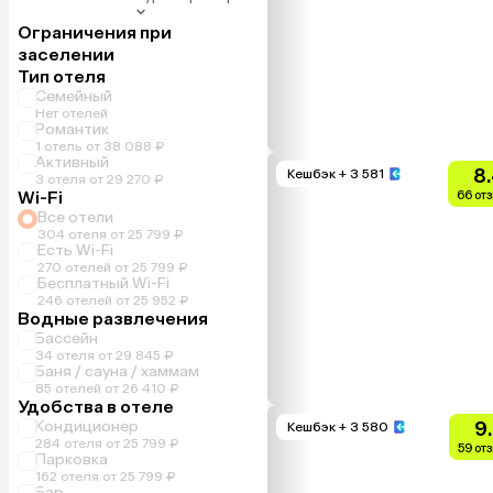
Ограничения при
заселении
Тип отеля
Семейный
Нет отелей
Романтик
1 отель от 38 088 ₽
Активный
8
Кешбэк
+ 3 581
3 отеля от 29 270 ₽
Wi-Fi
66 от
Все отели
304 отеля от 25 799 ₽
Есть Wi-Fi
270 отелей от 25 799 ₽
Бесплатный Wi-Fi
246 отелей от 25 952 ₽
Водные развлечения
Бассейн
34 отеля от 29 845 ₽
Баня / сауна / хаммам
85 отелей от 26 410 ₽
Удобства в отеле
Кондиционер
9
Кешбэк
+ 3 580
284 отеля от 25 799 ₽
59 от
Парковка
162 отеля от 25 799 ₽
Бар