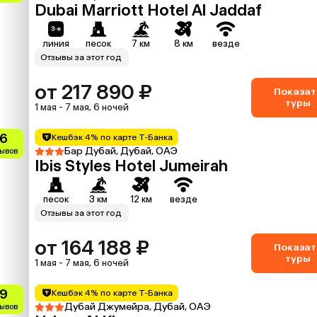
Dubai Marriott Hotel Al Jaddaf
линия
песок
7 км
8 км
везде
Отзывы за этот год
от 217 890 ₽
Показат
туры
1 мая - 7 мая, 6 ночей
.6
Кешбэк 4% по карте Т-Банка
Бар Дубай, Дубай, ОАЭ
зывов
Ibis Styles Hotel Jumeirah
песок
3 км
12 км
везде
Отзывы за этот год
от 164 188 ₽
Показат
туры
1 мая - 7 мая, 6 ночей
.9
Кешбэк 4% по карте Т-Банка
Дубай Джумейра, Дубай, ОАЭ
зывов