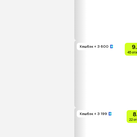
9
Кешбэк
+ 3 600
45 от
8
Кешбэк
+ 3 199
22 о