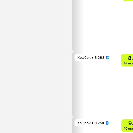
8
Кешбэк
+ 3 283
47 от
9
Кешбэк
+ 3 254
10 от