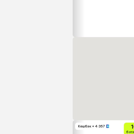
1
Кешбэк
+ 4 357
6 от