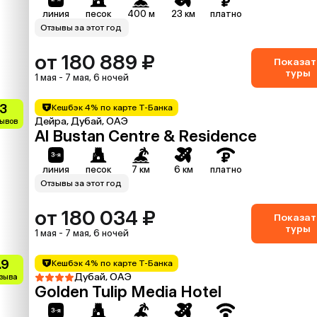
линия
песок
400 м
23 км
платно
Отзывы за этот год
от 180 889 ₽
Показат
туры
1 мая - 7 мая, 6 ночей
.3
Кешбэк 4% по карте Т-Банка
Дейра, Дубай, ОАЭ
зывов
Al Bustan Centre & Residence
линия
песок
7 км
6 км
платно
Отзывы за этот год
от 180 034 ₽
Показат
туры
1 мая - 7 мая, 6 ночей
.9
Кешбэк 4% по карте Т-Банка
Дубай, ОАЭ
тзыва
Golden Tulip Media Hotel