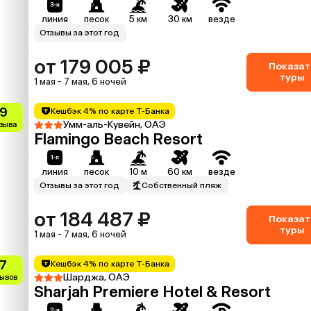
линия
песок
5 км
30 км
везде
Отзывы за этот год
от 179 005 ₽
Показат
туры
1 мая - 7 мая, 6 ночей
.9
Кешбэк 4% по карте Т-Банка
Умм-аль-Кувейн, ОАЭ
тзыва
Flamingo Beach Resort
линия
песок
10 м
60 км
везде
Отзывы за этот год
Собственный пляж
от 184 487 ₽
Показат
туры
1 мая - 7 мая, 6 ночей
.7
Кешбэк 4% по карте Т-Банка
Шарджа, ОАЭ
зывов
Sharjah Premiere Hotel & Resort