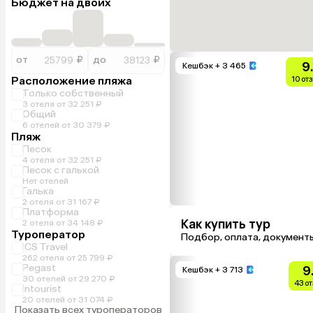
Бюджет на двоих
от
₽
до
₽
9
Кешбэк
+ 3 465
Расположение пляжа
10 от
Только собственный
3 отеля от 32 251 ₽
Общий
6 отелей от 30 379 ₽
Пляж
Песок
4 отеля от 32 251 ₽
Песок с галькой
Нет отелей
Галька
2 отеля от 31 167 ₽
Платформа
Как купить тур
2 отеля от 34 148 ₽
Туроператор
Подбор, оплата, документ
ICS Travel
262 отеля от 25 799 ₽
Pegast
9
Кешбэк
+ 3 713
30 отелей от 29 270 ₽
43 о
Intourist
20 отелей от 31 074 ₽
Показать всех туроператоров