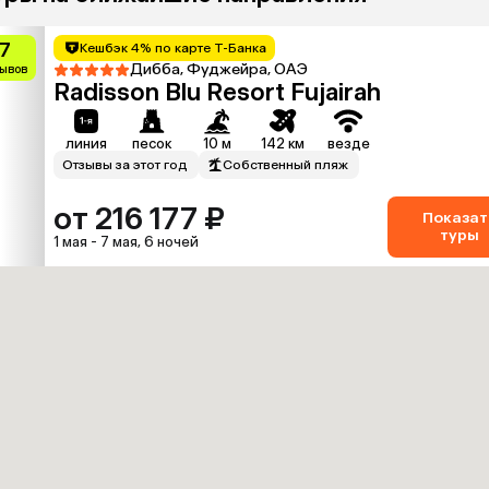
.7
Кешбэк 4% по карте Т-Банка
Дибба, Фуджейра, ОАЭ
зывов
Radisson Blu Resort Fujairah
линия
песок
10 м
142 км
везде
Отзывы за этот год
Собственный пляж
от 216 177 ₽
Показат
туры
1 мая - 7 мая, 6 ночей