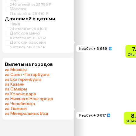
246 отелей от 25 799 ₽
Массаж
71 отелей от 26 410 ₽
Для семей с детьми
Няня
24 отеля от 26 410 ₽
Детское меню
6 отелей от 31 371 ₽
Детский бассейн
5 отелей от 31 167 ₽
7
Кешбэк
+ 3 689
24 о
Вылеты из городов
из Москвы
из Санкт-Петербурга
из Екатеринбурга
из Казани
из Самары
из Краснодара
из Нижнего Новгорода
из Челябинска
из Тюмени
из Минеральных Вод
8
Кешбэк
+ 3 617
28 от