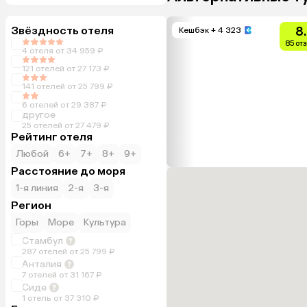
Звёздность отеля
8
Кешбэк
+ 4 323
85 от
4 отеля от 34 959 ₽
121 отелей от 27 173 ₽
141 отелей от 25 799 ₽
6 отелей от 29 387 ₽
другое
25 отелей от 27 479 ₽
Рейтинг отеля
Любой
6+
7+
8+
9+
Расстояние до моря
1-я линия
2-я
3-я
Регион
Горы
Море
Культура
Стамбул
287 отелей от 25 799 ₽
Анталия
7 отелей от 31 167 ₽
Сиде
1 отель от 37 310 ₽