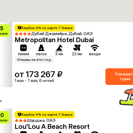
.5
Кешбэк 4% по карте Т-Банка
Дубай Джумейра, Дубай, ОАЭ
зывов
Metropolitan Hotel Dubai
линия
песок
3 км
22 км
везде
Отзывы за этот год
от 173 267 ₽
Показат
туры
1 мая - 7 мая, 6 ночей
ы
.0
Кешбэк 4% по карте Т-Банка
Шарджа, ОАЭ
тзыва
Lou'Lou A Beach Resort