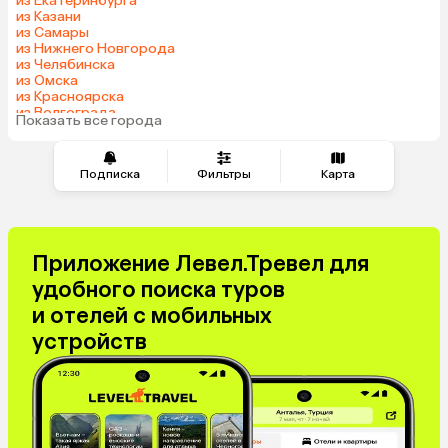
из Екатеринбурга
из Казани
Азербайджан
Сербия
из Самары
Катар
Киргизия
из Нижнего Новгорода
из Челябинска
Гонконг
Саудовская Аравия
из Омска
Венгрия
из Красноярска
из Волгограда
Показать все города
Подписка
Фильтры
Карта
Приложение Левел.Тревел для
удобного поиска туров
и отелей с мобильных
устройств