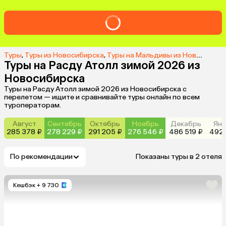
Туры
,
Туры из Новосибирска
,
Туры на Мальдивы из Новосибирска
Туры на Расду Атолл зимой 2026 из
Новосибирска
Туры на Расду Атолл зимой 2026 из Новосибирска с
перелетом — ищите и сравнивайте туры онлайн по всем
туроператорам.
Август
Сентябрь
Октябрь
Ноябрь
Декабрь
Янв
285 378 ₽
278 229 ₽
291 205 ₽
276 546 ₽
486 519 ₽
492 
По рекомендации
Показаны туры в 2 отеля
Кешбэк
+ 9 730