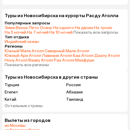
Туры из Новосибирска на курорты Расду Атолла
Популярные запросы
Зима
·
Весна
·
Лето
·
Осень
·
На одного
·
На двоих
·
На троих
·
На 5 ночей
·
На 7 ночей
·
На 10 ночей
·
Показать все запросы
Тип отдыха
Индийский океан
Регионы
Южный Мале Атолл
·
Северный Мале Атолл
·
Южный Ари Атолл
·
Лавиани Атолл
·
Баа Атолл
·
Даалу Атолл
·
Нону Атолл
·
Вааву Атолл
·
Раа Атолл
·
Маафуши
·
Показать все регионы
Туры из Новосибирска в другие страны
Турция
Россия
Египет
Абхазия
Китай
Таиланд
Остальные страны
Вьетнам
ОАЭ
Мальдивы
Грузия
Вылеты из городов
Армения
Казахстан
из Москвы
Шри-Ланка
Узбекистан