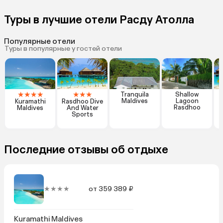
Туры в лучшие отели Расду Атолла
Популярные отели
Туры в популярные у гостей отели
★
★
★
★
★
★
★
Tranquila
Shallow
Maldives
Lagoon
Kuramathi
Rasdhoo Dive
Rasdhoo
Maldives
And Water
Sports
Последние отзывы об отдыхе
★★★★
от 359 389 ₽
Kuramathi Maldives