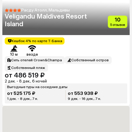
Расду Атолл, Мальдивы
Veligandu Maldives Resort
10
Island
5 отзывов
Кешбэк 4% по карте Т-Банка
10 м
везде
Сеть отелей Crown&Champa
Собственный остров
Собственный пляж
от 486 519 ₽
2 дек. - 8 дек., 6 ночей
Выгодные туры на соседние даты
от 525 175 ₽
от 553 938 ₽
1 дек. - 8 дек., 7 н.
9 дек. - 16 дек., 7 н.