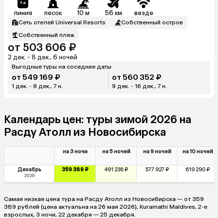
линия
песок
10 м
56 км
везде
Сеть отелей Universal Resorts
Собственный остров
Собственный пляж
от 503 606 ₽
2 дек. - 8 дек., 6 ночей
Выгодные туры на соседние даты
от 549 169 ₽
от 560 352 ₽
1 дек. - 8 дек., 7 н.
9 дек. - 16 дек., 7 н.
Календарь цен: туры зимой 2026 на
Расду Атолл из Новосибирска
на 3 ночи
на 5 ночей
на 9 ночей
на 10 ночей
Декабрь
359 389 ₽
491 238 ₽
577 927 ₽
619 290 ₽
2026
Самая низкая цена тура на Расду Атолл из Новосибирска — от 359
389 рублей (цена актуальна на 26 мая 2026), Kuramathi Maldives, 2-е
взрослых, 3 ночи, 22 декабря — 25 декабря.