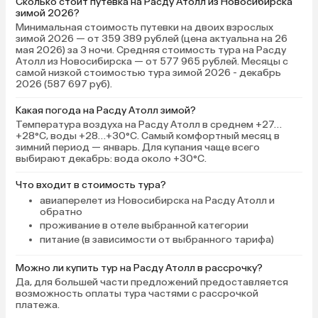
Сколько стоит путевка на Расду Атолл из Новосибирска
зимой 2026?
Минимальная стоимость путевки на двоих взрослых
зимой 2026 — от 359 389 рублей (цена актуальна на 26
мая 2026) за 3 ночи. Средняя стоимость тура на Расду
Атолл из Новосибирска — от 577 965 рублей. Месяцы с
самой низкой стоимостью тура зимой 2026 - декабрь
2026 (587 697 руб).
Какая погода на Расду Атолл зимой?
Температура воздуха на Расду Атолл в среднем +27…
+28°C, воды +28…+30°C. Самый комфортный месяц в
зимний период — январь. Для купания чаще всего
выбирают декабрь: вода около +30°C.
Что входит в стоимость тура?
авиаперелет из Новосибирска на Расду Атолл и
обратно
проживание в отеле выбранной категории
питание (в зависимости от выбранного тарифа)
Можно ли купить тур на Расду Атолл в рассрочку?
Да, для большей части предложений предоставляется
возможность оплаты тура частями с рассрочкой
платежа.