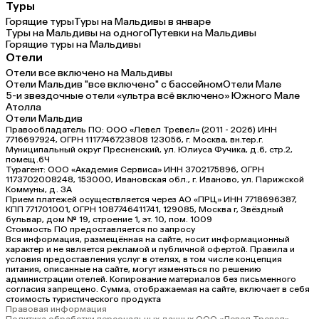
Туры
Горящие туры
Туры на Мальдивы в январе
Туры на Мальдивы на одного
Путевки на Мальдивы
Горящие туры на Мальдивы
Отели
Отели все включено на Мальдивы
Отели Мальдив "все включено" с бассейном
Отели Мале
5-и звездочные отели «ультра всё включено» Южного Мале
Атолла
Отели Мальдив
Правообладатель ПО: ООО «Левел Тревел» (2011 - 2026) ИНН
7716697924, ОГРН 1117746723808 123056, г. Москва, вн.тер.г.
Муниципальный округ Пресненский, ул. Юлиуса Фучика, д.6, стр.2,
помещ.6Ч
Турагент: ООО «Академия Сервиса» ИНН 3702175896, ОГРН
1173702008248, 153000, Ивановская обл., г. Иваново, ул. Парижской
Коммуны, д. ЗА
Прием платежей осуществляется через АО «ПРЦ» ИНН 7718696387,
КПП 771701001, ОГРН 1087746411741, 129085, Москва г, Звёздный
бульвар, дом № 19, строение 1, эт. 10, пом. 1009
Стоимость ПО предоставляется по запросу
Вся информация, размещённая на сайте, носит информационный
характер и не является рекламой и публичной офертой. Правила и
условия предоставления услуг в отелях, в том числе концепция
питания, описанные на сайте, могут изменяться по решению
администрации отелей. Копирование материалов без письменного
согласия запрещено. Сумма, отображаемая на сайте, включает в себя
стоимость туристического продукта
Правовая информация