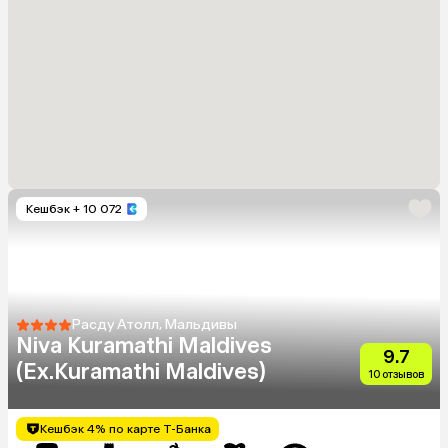
Кешбэк
+ 10 072
Расду Атолл, Мальдивы
Niva Kuramathi Maldives
9.7
(Ex.Kuramathi Maldives)
10 отзывов
Кешбэк 4% по карте Т-Банка