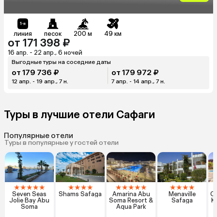
линия
песок
200 м
49 км
от 171 398 ₽
16 апр. - 22 апр., 6 ночей
Выгодные туры на соседние даты
от 179 736 ₽
от 179 972 ₽
12 апр. - 19 апр., 7 н.
7 апр. - 14 апр., 7 н.
Туры в лучшие отели Сафаги
Популярные отели
Туры в популярные у гостей отели
★
★
★
★
★
★
★
★
★
★
★
★
★
★
★
★
★
★
Seven Seas
Shams Safaga
Amarina Abu
Menaville
Cl
Jolie Bay Abu
Soma Resort &
Safaga
Ka
Soma
Aqua Park