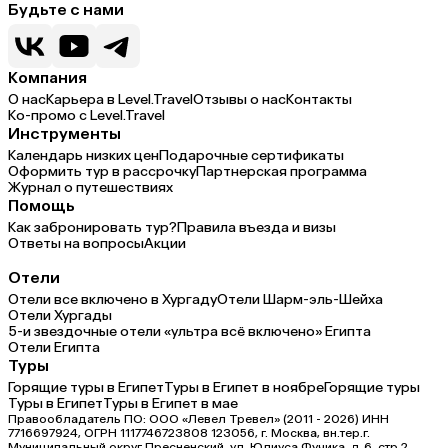
Будьте с нами
Компания
О нас
Карьера в Level.Travel
Отзывы о нас
Контакты
Ко-промо с Level.Travel
Инструменты
Календарь низких цен
Подарочные сертификаты
Оформить тур в рассрочку
Партнерская программа
Журнал о путешествиях
Помощь
Как забронировать тур?
Правила въезда и визы
Ответы на вопросы
Акции
Отели
Отели все включено в Хургаду
Отели Шарм-эль-Шейха
Отели Хургады
5-и звездочные отели «ультра всё включено» Египта
Отели Египта
Туры
Горящие туры в Египет
Туры в Египет в ноябре
Горящие туры
Туры в Египет
Туры в Египет в мае
Правообладатель ПО: ООО «Левел Тревел» (2011 - 2026) ИНН
7716697924, ОГРН 1117746723808 123056, г. Москва, вн.тер.г.
Муниципальный округ Пресненский, ул. Юлиуса Фучика, д.6, стр.2,