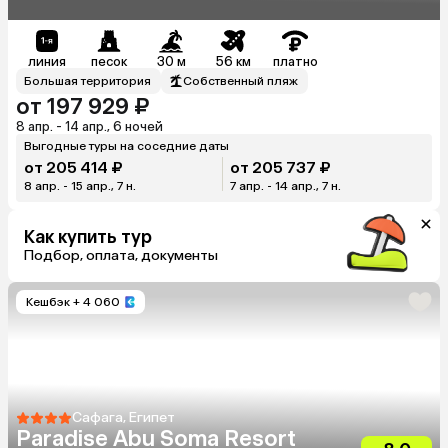
Plaza Abu Soma)
линия
песок
30 м
56 км
платно
Большая территория
Собственный пляж
от 197 929 ₽
8 апр. - 14 апр., 6 ночей
Выгодные туры на соседние даты
от 205 414 ₽
от 205 737 ₽
8 апр. - 15 апр., 7 н.
7 апр. - 14 апр., 7 н.
Как купить тур
Подбор, оплата, документы
Кешбэк
+ 4 060
Сафага, Египет
Paradise Abu Soma Resort