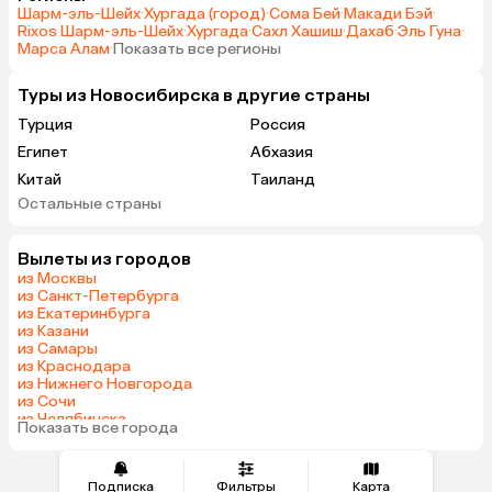
Шарм-эль-Шейх
·
Хургада (город)
·
Сома Бей
·
Макади Бэй
·
Rixos Шарм-эль-Шейх
·
Хургада
·
Сахл Хашиш
·
Дахаб
·
Эль Гуна
·
Марса Алам
·
Показать все регионы
Туры из Новосибирска в другие страны
Турция
Россия
Египет
Абхазия
Китай
Таиланд
Остальные страны
Вьетнам
ОАЭ
Мальдивы
Грузия
Вылеты из городов
Армения
Беларусь
из Москвы
Шри-Ланка
Казахстан
из Санкт-Петербурга
из Екатеринбурга
Азербайджан
Узбекистан
из Казани
Сербия
Катар
из Самары
из Краснодара
Киргизия
Гонконг
из Нижнего Новгорода
Саудовская Аравия
Таджикистан
из Сочи
из Челябинска
Венгрия
Показать все города
из Минеральных Вод
Подписка
Фильтры
Карта