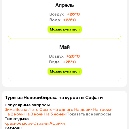
Апрель
Воздух:
+26°C
Вода:
+23°C
Можно купаться
Май
Воздух:
+28°C
Вода:
+25°C
Можно купаться
Туры из Новосибирска на курорты Сафаги
Популярные запросы
Зима
·
Весна
·
Лето
·
Осень
·
На одного
·
На двоих
·
На троих
·
На 2 ночи
·
На 3 ночи
·
На 5 ночей
·
Показать все запросы
Тип отдыха
Красное море
·
Страны Африки
Регионы