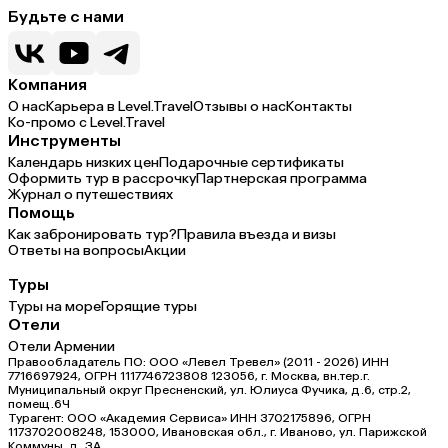
Будьте с нами
Компания
О нас
Карьера в Level.Travel
Отзывы о нас
Контакты
Ко-промо с Level.Travel
Инструменты
Календарь низких цен
Подарочные сертификаты
Оформить тур в рассрочку
Партнерская программа
Журнал о путешествиях
Помощь
Как забронировать тур?
Правила въезда и визы
Ответы на вопросы
Акции
Туры
Туры на море
Горящие туры
Отели
Отели Армении
Правообладатель ПО: ООО «Левел Тревел» (2011 - 2026) ИНН
7716697924, ОГРН 1117746723808 123056, г. Москва, вн.тер.г.
Муниципальный округ Пресненский, ул. Юлиуса Фучика, д.6, стр.2,
помещ.6Ч
Турагент: ООО «Академия Сервиса» ИНН 3702175896, ОГРН
1173702008248, 153000, Ивановская обл., г. Иваново, ул. Парижской
Коммуны, д. ЗА