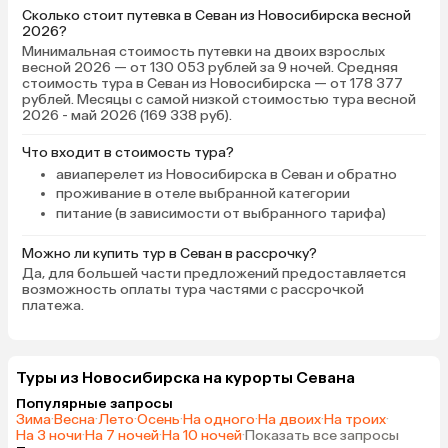
Сколько стоит путевка в Севан из Новосибирска весной
2026?
Минимальная стоимость путевки на двоих взрослых
весной 2026 — от 130 053 рублей за 9 ночей. Средняя
стоимость тура в Севан из Новосибирска — от 178 377
рублей. Месяцы с самой низкой стоимостью тура весной
2026 - май 2026 (169 338 руб).
Что входит в стоимость тура?
авиаперелет из Новосибирска в Севан и обратно
проживание в отеле выбранной категории
питание (в зависимости от выбранного тарифа)
Можно ли купить тур в Севан в рассрочку?
Да, для большей части предложений предоставляется
возможность оплаты тура частями с рассрочкой
платежа.
Туры из Новосибирска на курорты Севана
Популярные запросы
Зима
·
Весна
·
Лето
·
Осень
·
На одного
·
На двоих
·
На троих
·
На 3 ночи
·
На 7 ночей
·
На 10 ночей
·
Показать все запросы