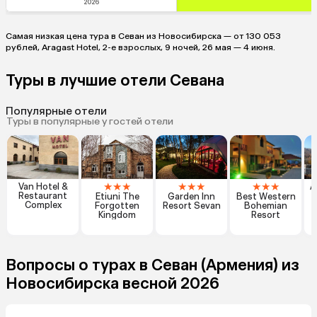
2026
Самая низкая цена тура в Севан из Новосибирска — от 130 053
рублей, Aragast Hotel, 2-е взрослых, 9 ночей, 26 мая — 4 июня.
Туры в лучшие отели Севана
Популярные отели
Туры в популярные у гостей отели
★
★
★
★
★
★
★
★
★
Van Hotel &
A
Restaurant
Etiuni The
Garden Inn
Best Western
Complex
Forgotten
Resort Sevan
Bohemian
Kingdom
Resort
Вопросы о турах в Севан (Армения) из
Новосибирска весной 2026