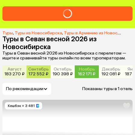
Туры
,
Туры из Новосибирска
,
Туры в Армению из Новосибирска
Туры в Севан весной 2026 из
Новосибирска
Туры в Севан весной 2026 из Новосибирска с перелетом —
ищите и сравнивайте туры онлайн по всем туроператорам.
Август
Сентябрь
Октябрь
Ноябрь
Декабрь
Янв
183 270 ₽
172 552 ₽
190 398 ₽
162 171 ₽
192 081 ₽
187 
По рекомендации
Показаны туры в 1 отель
Кешбэк
+ 3 481