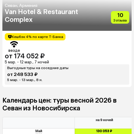
Севан, Армения
Van Hotel & Restaurant
10
Complex
3 отзыва
Кешбэк 4% по карте Т-Банка
везде
от 174 052 ₽
5 мар. - 12 мар., 7 ночей
Выгодные туры на соседние даты
от 248 533 ₽
5 мар. - 13 мар., 8 н.
Календарь цен: туры весной 2026 в
Севан из Новосибирска
на 9 ночей
Май
130 053 ₽