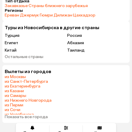
Тип отдыха
Закавказье
·
Страны ближнего зарубежья
Регионы
Ереван
·
Джермук
·
Гюмри
·
Дилижан
·
Цахкадзор
Туры из Новосибирска в другие страны
Турция
Россия
Египет
Абхазия
Китай
Таиланд
Остальные страны
ОАЭ
Вьетнам
Мальдивы
Грузия
Вылеты из городов
Армения
Шри-Ланка
из Москвы
Казахстан
Азербайджан
из Санкт-Петербурга
из Екатеринбурга
Узбекистан
Сербия
из Казани
Катар
Киргизия
из Самары
из Нижнего Новгорода
Гонконг
Саудовская Аравия
из Перми
Венгрия
из Сочи
из Челябинска
Показать все города
из Омска