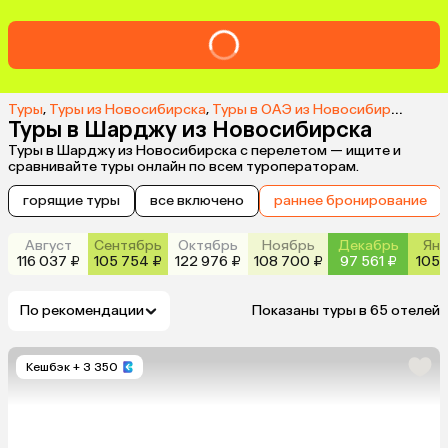
Туры
,
Туры из Новосибирска
,
Туры в ОАЭ из Новосибирска
,
Тур
Туры в Шарджу из Новосибирска
Туры в Шарджу из Новосибирска с перелетом — ищите и
сравнивайте туры онлайн по всем туроператорам.
горящие туры
все включено
раннее бронирование
Август
Сентябрь
Октябрь
Ноябрь
Декабрь
Янв
116 037 ₽
105 754 ₽
122 976 ₽
108 700 ₽
97 561 ₽
105 
По рекомендации
Показаны туры в 65 отелей
Кешбэк
+ 3 350