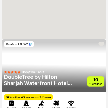
Кешбэк
+ 3 072
Шарджа, ОАЭ
DoubleTree by Hilton
10
Sharjah Waterfront Hotel
11 отзывов
And Residences
Кешбэк 4% по карте Т-Банка