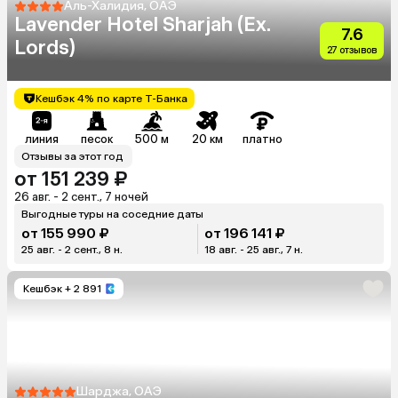
Аль-Халидия, ОАЭ
Lavender Hotel Sharjah (Ex.
7.6
Lords)
27 отзывов
Кешбэк 4% по карте Т-Банка
линия
песок
500 м
20 км
платно
Отзывы за этот год
от 151 239 ₽
26 авг. - 2 сент., 7 ночей
Выгодные туры на соседние даты
от 155 990 ₽
от 196 141 ₽
25 авг. - 2 сент., 8 н.
18 авг. - 25 авг., 7 н.
Кешбэк
+ 2 891
Шарджа, ОАЭ