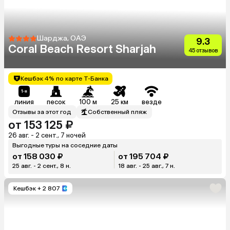
Шарджа, ОАЭ
9.3
Coral Beach Resort Sharjah
45 отзывов
Кешбэк 4% по карте Т-Банка
линия
песок
100 м
25 км
везде
Отзывы за этот год
Собственный пляж
от 153 125 ₽
26 авг. - 2 сент., 7 ночей
Выгодные туры на соседние даты
от 158 030 ₽
от 195 704 ₽
25 авг. - 2 сент., 8 н.
18 авг. - 25 авг., 7 н.
Кешбэк
+ 2 807