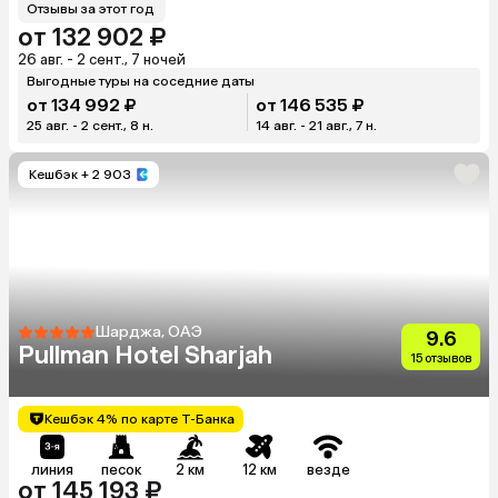
Отзывы за этот год
от 132 902 ₽
26 авг. - 2 сент., 7 ночей
Выгодные туры на соседние даты
от 134 992 ₽
от 146 535 ₽
25 авг. - 2 сент., 8 н.
14 авг. - 21 авг., 7 н.
Кешбэк
+ 2 903
Шарджа, ОАЭ
9.6
Pullman Hotel Sharjah
15 отзывов
Кешбэк 4% по карте Т-Банка
линия
песок
2 км
12 км
везде
от 145 193 ₽