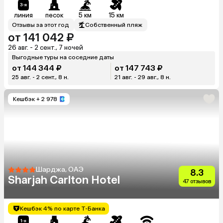
линия
песок
5 км
15 км
Отзывы за этот год
Собственный пляж
от 141 042 ₽
26 авг. - 2 сент., 7 ночей
Выгодные туры на соседние даты
от 144 344 ₽
от 147 743 ₽
25 авг. - 2 сент., 8 н.
21 авг. - 29 авг., 8 н.
Кешбэк
+ 2 978
Шарджа, ОАЭ
8.3
Sharjah Carlton Hotel
47 отзывов
Кешбэк 4% по карте Т-Банка