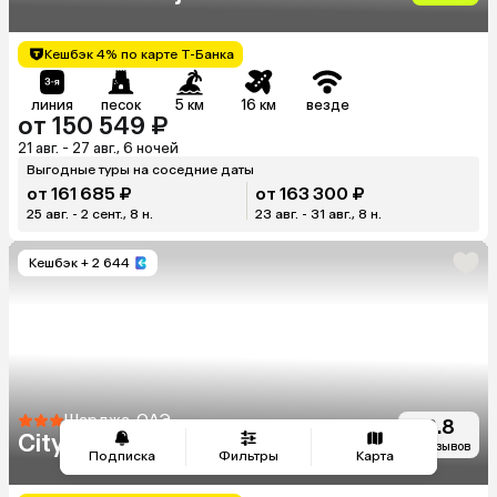
Кешбэк 4% по карте Т-Банка
линия
песок
5 км
16 км
везде
от 150 549 ₽
21 авг. - 27 авг., 6 ночей
Выгодные туры на соседние даты
от 161 685 ₽
от 163 300 ₽
25 авг. - 2 сент., 8 н.
23 авг. - 31 авг., 8 н.
Кешбэк
+ 2 644
Шарджа, ОАЭ
6.8
Citymax Hotel Sharjah
30 отзывов
Подписка
Фильтры
Карта