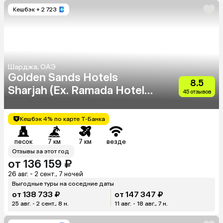
Кешбэк
+ 2 723
Шарджа, ОАЭ
Golden Sands Hotels
8.5
Sharjah (Ex. Ramada Hotel
45 отзывов
& Suites Sharjah)
Кешбэк 4% по карте Т-Банка
песок
7 км
7 км
везде
Отзывы за этот год
от 136 159 ₽
26 авг. - 2 сент., 7 ночей
Выгодные туры на соседние даты
от 138 733 ₽
от 147 347 ₽
25 авг. - 2 сент., 8 н.
11 авг. - 18 авг., 7 н.