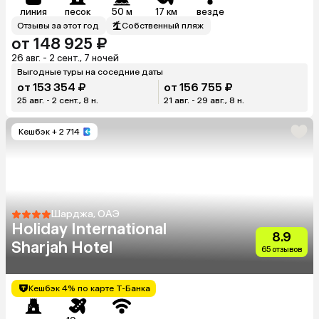
линия
песок
50 м
17 км
везде
Отзывы за этот год
Собственный пляж
от 148 925 ₽
26 авг. - 2 сент., 7 ночей
Выгодные туры на соседние даты
от 153 354 ₽
от 156 755 ₽
25 авг. - 2 сент., 8 н.
21 авг. - 29 авг., 8 н.
Кешбэк
+ 2 714
Шарджа, ОАЭ
Holiday International
8.9
Sharjah Hotel
65 отзывов
Кешбэк 4% по карте Т-Банка