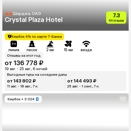
Шарджа, ОАЭ
7.3
Crystal Plaza Hotel
44 отзыва
Кешбэк 4% по карте Т-Банка
линия
песок
2 км
15 км
везде
Отзывы за этот год
от 136 778 ₽
19 авг. - 25 авг., 6 ночей
Выгодные туры на соседние даты
от 143 802 ₽
от 144 493 ₽
11 авг. - 18 авг., 7 н.
25 авг. - 1 сент., 7 н.
Кешбэк
+ 3 024