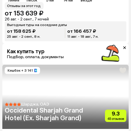
линия
песок
5 км
14 км
везде
Отзывы за этот год
от 153 639 ₽
26 авг. - 2 сент., 7 ночей
Выгодные туры на соседние даты
от 158 625 ₽
от 166 457 ₽
25 авг. - 2 сент., 8 н.
11 авг. - 18 авг., 7 н.
Как купить тур
Подбор, оплата, документы
Кешбэк
+ 3 141
Шарджа, ОАЭ
Occidental Sharjah Grand
9.3
Hotel (Ex. Sharjah Grand)
45 отзывов