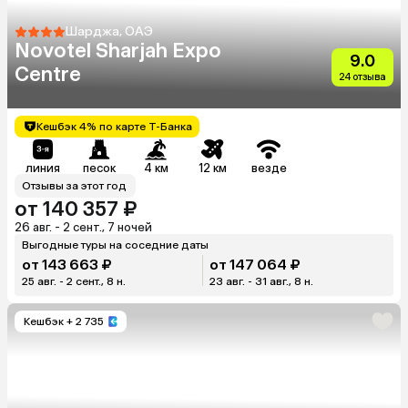
Шарджа, ОАЭ
Novotel Sharjah Expo
9.0
Centre
24 отзыва
Кешбэк 4% по карте Т-Банка
линия
песок
4 км
12 км
везде
Отзывы за этот год
от 140 357 ₽
26 авг. - 2 сент., 7 ночей
Выгодные туры на соседние даты
от 143 663 ₽
от 147 064 ₽
25 авг. - 2 сент., 8 н.
23 авг. - 31 авг., 8 н.
Кешбэк
+ 2 735