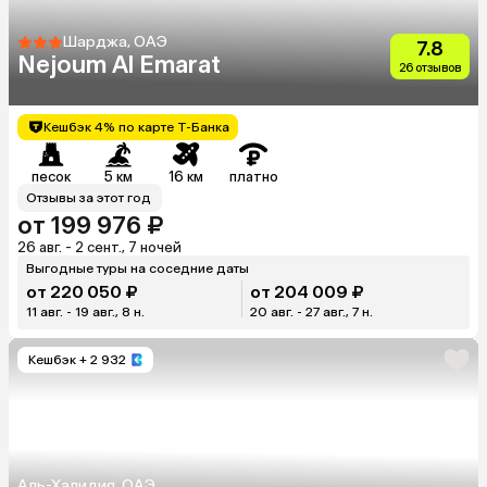
Шарджа, ОАЭ
7.8
Nejoum Al Emarat
26 отзывов
Кешбэк 4% по карте Т-Банка
песок
5 км
16 км
платно
Отзывы за этот год
от 199 976 ₽
26 авг. - 2 сент., 7 ночей
Выгодные туры на соседние даты
от 220 050 ₽
от 204 009 ₽
11 авг. - 19 авг., 8 н.
20 авг. - 27 авг., 7 н.
Кешбэк
+ 2 932
Аль-Халидия, ОАЭ