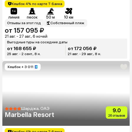
Кешбэк 4% по карте Т-Банка
линия
песок
50 м
10 км
Отзывы за этот год
Собственный пляж
от 157 095 ₽
21 авг. - 27 авг., 6 ночей
Выгодные туры на соседние даты
от 168 655 ₽
от 172 056 ₽
25 авг. - 2 сент., 8 н.
21 авг. - 29 авг., 8 н.
Кешбэк
+ 3 011
Шарджа, ОАЭ
9.0
Marbella Resort
26 отзывов
Кешбэк 4% по карте Т-Банка