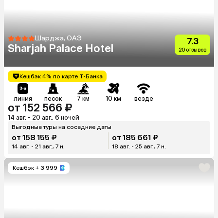
Шарджа, ОАЭ
7.3
Sharjah Palace Hotel
20 отзывов
Кешбэк 4% по карте Т-Банка
линия
песок
7 км
10 км
везде
от 152 566 ₽
14 авг. - 20 авг., 6 ночей
Выгодные туры на соседние даты
от 158 155 ₽
от 185 661 ₽
14 авг. - 21 авг., 7 н.
18 авг. - 25 авг., 7 н.
Кешбэк
+ 3 999