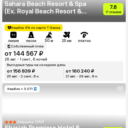
Sahara Beach Resort & Spa
7.8
(Ex. Royal Beach Resort &
17 отзывов
Spa Sharjah)
Кешбэк 4% по карте Т-Банка
линия
песок
50 м
25 км
платно
Собственный пляж
от 144 567 ₽
26 авг. - 1 сент., 6 ночей
Выгодные туры на соседние даты
от 156 839 ₽
от 160 240 ₽
25 авг. - 2 сент., 8 н.
21 авг. - 29 авг., 8 н.
Кешбэк
+ 3 071
Шарджа, ОАЭ
Sharjah Premiere Hotel &