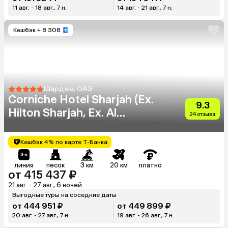
11 авг. - 18 авг., 7 н.
14 авг. - 21 авг., 7 н.
Кешбэк
+ 8 308
Шарджа, ОАЭ
Corniche Hotel Sharjah (Ex.
9.3
Hilton Sharjah, Ex. Al
24 отзыва
Buhairah)
Кешбэк 4% по карте Т-Банка
линия
песок
3 км
20 км
платно
от 415 437 ₽
21 авг. - 27 авг., 6 ночей
Выгодные туры на соседние даты
от 444 951 ₽
от 449 899 ₽
20 авг. - 27 авг., 7 н.
19 авг. - 26 авг., 7 н.