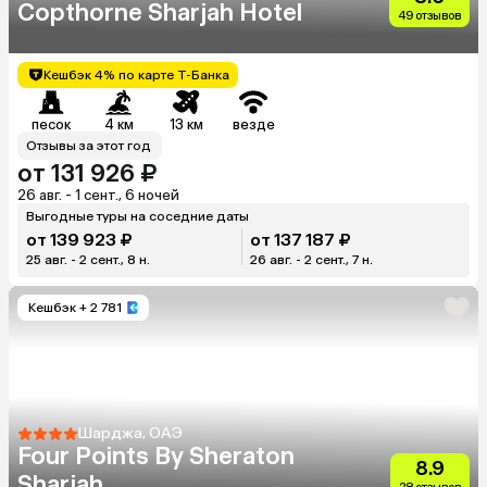
Copthorne Sharjah Hotel
49 отзывов
Кешбэк 4% по карте Т-Банка
песок
4 км
13 км
везде
Отзывы за этот год
от 131 926 ₽
26 авг. - 1 сент., 6 ночей
Выгодные туры на соседние даты
от 139 923 ₽
от 137 187 ₽
25 авг. - 2 сент., 8 н.
26 авг. - 2 сент., 7 н.
Кешбэк
+ 2 781
Шарджа, ОАЭ
Four Points By Sheraton
8.9
Sharjah