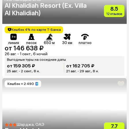
Al Khalidiah Resort (Ex. Villa
8.5
Al Khalidiah)
12 отзывов
Кешбэк 4% по карте Т-Банка
линия
песок
650 м
30 км
платно
от 146 638 ₽
26 авг. - 1 сент., 6 ночей
Выгодные туры на соседние даты
от 159 305 ₽
от 162 705 ₽
25 авг. - 2 сент., 8 н.
21 авг. - 29 авг., 8 н.
Кешбэк
+ 2 490
Шарджа, ОАЭ
7.7