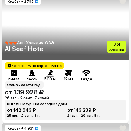
Кешбэк
+ 2 798
Аль-Халидия, ОАЭ
7.3
Al Seef Hotel
22 отзыва
Кешбэк 4% по карте Т-Банка
линия
песок
500 м
12 км
везде
Отзывы за этот год
от 139 928 ₽
26 авг. - 2 сент., 7 ночей
Выгодные туры на соседние даты
от 142 643 ₽
от 143 239 ₽
25 авг. - 2 сент., 8 н.
21 авг. - 29 авг., 8 н.
Кешбэк
+ 4 931