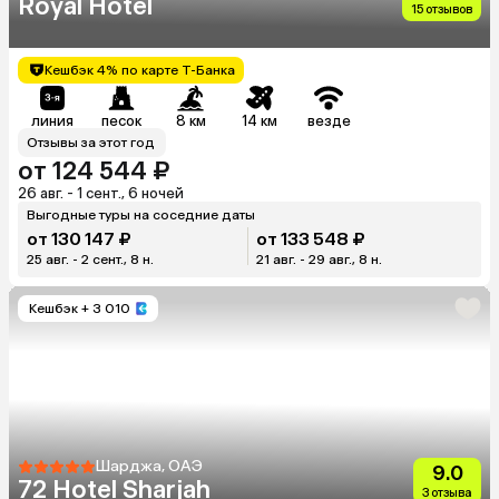
Royal Hotel
15 отзывов
Кешбэк 4% по карте Т-Банка
линия
песок
8 км
14 км
везде
Отзывы за этот год
от 124 544 ₽
26 авг. - 1 сент., 6 ночей
Выгодные туры на соседние даты
от 130 147 ₽
от 133 548 ₽
25 авг. - 2 сент., 8 н.
21 авг. - 29 авг., 8 н.
Кешбэк
+ 3 010
Шарджа, ОАЭ
9.0
72 Hotel Sharjah
3 отзыва