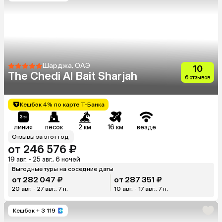
Шарджа, ОАЭ
10
The Chedi Al Bait Sharjah
6 отзывов
Кешбэк 4% по карте Т-Банка
линия
песок
2 км
16 км
везде
Отзывы за этот год
от 246 576 ₽
19 авг. - 25 авг., 6 ночей
Выгодные туры на соседние даты
от 282 047 ₽
от 287 351 ₽
20 авг. - 27 авг., 7 н.
10 авг. - 17 авг., 7 н.
Кешбэк
+ 3 119