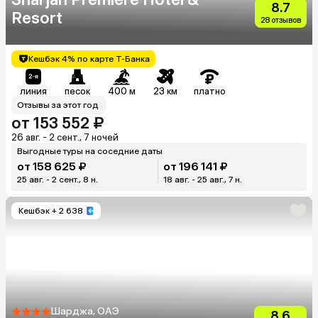
8.7
Resort
28 отзывов
Кешбэк 4% по карте Т-Банка
линия
песок
400 м
23 км
платно
Отзывы за этот год
от 153 552 ₽
26 авг. - 2 сент., 7 ночей
Выгодные туры на соседние даты
от 158 625 ₽
от 196 141 ₽
25 авг. - 2 сент., 8 н.
18 авг. - 25 авг., 7 н.
Кешбэк
+ 2 638
Шарджа, ОАЭ
8.6