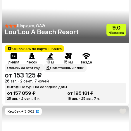
Шарджа, ОАЭ
9.0
Lou'Lou A Beach Resort
43 отзыва
Кешбэк 4% по карте Т-Банка
линия
песок
10 м
15 км
везде
Отзывы за этот год
Собственный пляж
от 153 125 ₽
26 авг. - 2 сент., 7 ночей
Выгодные туры на соседние даты
от 157 859 ₽
от 195 181 ₽
25 авг. - 2 сент., 8 н.
18 авг. - 25 авг., 7 н.
Кешбэк
+ 3 062