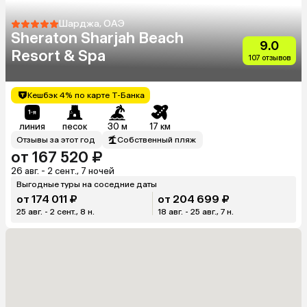
Шарджа, ОАЭ
Sheraton Sharjah Beach
9.0
Resort & Spa
107 отзывов
Кешбэк 4% по карте Т-Банка
линия
песок
30 м
17 км
Отзывы за этот год
Собственный пляж
от 167 520 ₽
26 авг. - 2 сент., 7 ночей
Выгодные туры на соседние даты
от 174 011 ₽
от 204 699 ₽
25 авг. - 2 сент., 8 н.
18 авг. - 25 авг., 7 н.