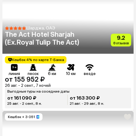
Шарджа, ОАЭ
The Act Hotel Sharjah
9.2
(Ex.Royal Tulip The Act)
8 отзывов
Кешбэк 4% по карте Т-Банка
линия
песок
6 км
10 км
везде
от 155 952 ₽
26 авг. - 2 сент., 7 ночей
Выгодные туры на соседние даты
от 161 090 ₽
от 163 300 ₽
25 авг. - 2 сент., 8 н.
21 авг. - 29 авг., 8 н.
Кешбэк
+ 3 051