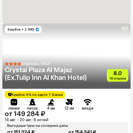
Кешбэк
+ 2 985
Шарджа, ОАЭ
Crystal Plaza Al Majaz
8.0
(Ex.Tulip Inn Al Khan Hotel)
18 отзывов
Кешбэк 4% по карте Т-Банка
линия
песок
4 км
12 км
везде
от 149 284 ₽
14 авг. - 20 авг., 6 ночей
Выгодные туры на соседние даты
от 151 324 ₽
от 154 341 ₽