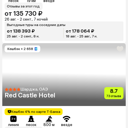
песок
19 км
везде
Отзывы за этот год
от 135 730 ₽
26 авг. - 2 сент., 7 ночей
Выгодные туры на соседние даты
от 138 393 ₽
от 178 064 ₽
25 авг. - 2 сент., 8 н.
18 авг. - 25 авг., 7 н.
Кешбэк
+ 2 658
Шарджа, ОАЭ
8.7
Red Castle Hotel
73 отзыва
Кешбэк 4% по карте Т-Банка
линия
песок
800 м
везде