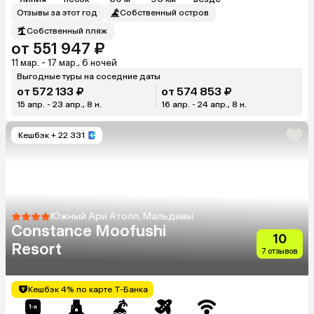
Отзывы за этот год
Собственный остров
Собственный пляж
от 551 947 ₽
11 мар. - 17 мар., 6 ночей
Выгодные туры на соседние даты
от 572 133 ₽
от 574 853 ₽
15 апр. - 23 апр., 8 н.
16 апр. - 24 апр., 8 н.
Кешбэк
+ 22 331
Южный Ари Атолл, Мальдивы
Constance Moofushi
10
Resort
7 отзывов
Кешбэк 4% по карте Т-Банка