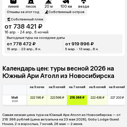
линия
песок
20 м
100 км
везде
Отзывы за этот год
Собственный остров
Собственный пляж
от 738 421 ₽
16 апр. - 24 апр., 8 ночей
Выгодные туры на соседние даты
от 778 472 ₽
от 919 896 ₽
15 апр. - 23 апр., 8 н.
5 мар. - 13 мар., 8 н.
Календарь цен: туры весной 2026 на
Южный Ари Атолл из Новосибирска
на 3 ночи
на 5 ночей
на 7 ночей
на 8 ночей
на 9 ночей
Май
222 198 ₽
222 598 ₽
218 366 ₽
222 438 ₽
227 203 ₽
2026
Самая низкая цена тура на Южный Ари Атолл из Новосибирска — от
218 366 рублей (цена актуальна на 23 мая 2026), Goby Lodge Guest
House, 2-е взрослых, 7 ночей, 26 мая — 2 июня.