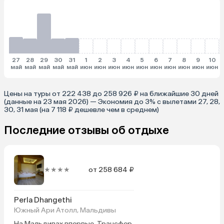
27
28
29
30
31
1
2
3
4
5
6
7
8
9
10
май
май
май
май
май
июн
июн
июн
июн
июн
июн
июн
июн
июн
июн
и
Цены на туры от 222 438 до 258 926 ₽ на ближайшие 30 дней
(данные на 23 мая 2026) — Экономия до 3% с вылетами 27, 28,
30, 31 мая (на 7 118 ₽ дешевле чем в среднем)
Последние отзывы об отдыхе
★★★★
от 258 684 ₽
Perla Dhangethi
Южный Ари Атолл, Мальдивы
На Мальдивах впервые. Трансфер