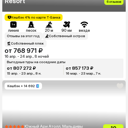
Resort
6 отзывов
Кешбэк 4% по карте Т-Банка
линия
песок
20 м
90 км
везде
Отзывы за этот год
Собственный остров
Собственный пляж
от 768 971 ₽
16 апр. - 24 апр., 8 ночей
Выгодные туры на соседние даты
от 807 272 ₽
от 857 173 ₽
15 апр. - 23 апр., 8 н.
16 мар. - 23 мар., 7 н.
Кешбэк
+ 14 692
Южный Ари Атолл, Мальдивы