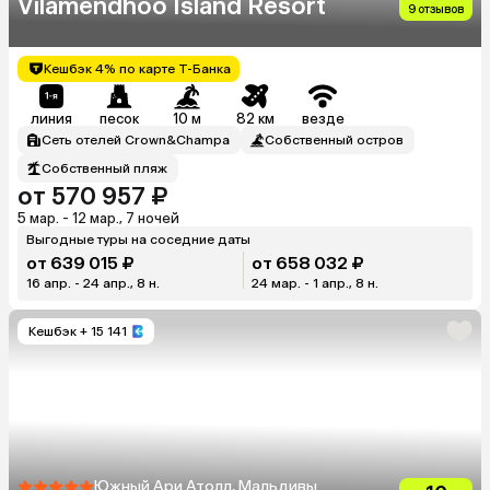
Vilamendhoo Island Resort
9 отзывов
Кешбэк 4% по карте Т-Банка
линия
песок
10 м
82 км
везде
Сеть отелей Crown&Champa
Собственный остров
Собственный пляж
от 570 957 ₽
5 мар. - 12 мар., 7 ночей
Выгодные туры на соседние даты
от 639 015 ₽
от 658 032 ₽
16 апр. - 24 апр., 8 н.
24 мар. - 1 апр., 8 н.
Кешбэк
+ 15 141
Южный Ари Атолл, Мальдивы