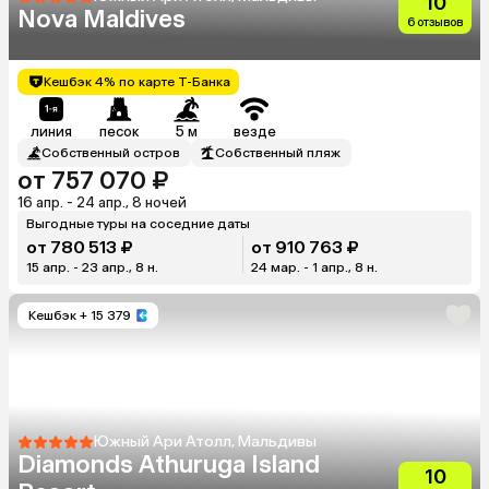
10
Nova Maldives
6 отзывов
Кешбэк 4% по карте Т-Банка
линия
песок
5 м
везде
Собственный остров
Собственный пляж
от 757 070 ₽
16 апр. - 24 апр., 8 ночей
Выгодные туры на соседние даты
от 780 513 ₽
от 910 763 ₽
15 апр. - 23 апр., 8 н.
24 мар. - 1 апр., 8 н.
Кешбэк
+ 15 379
Южный Ари Атолл, Мальдивы
Diamonds Athuruga Island
10