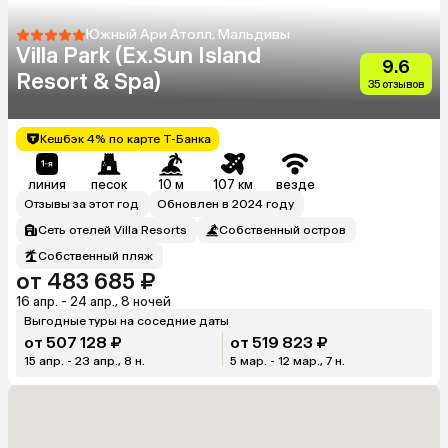
Южный Ари Атолл, Мальдивы
Villa Park (Ex.Sun Island
9.6
Resort & Spa)
35 отзывов
Кешбэк 4% по карте Т-Банка
линия
песок
10 м
107 км
везде
Отзывы за этот год
Обновлен в 2024 году
Сеть отелей Villa Resorts
Собственный остров
Собственный пляж
от 483 685 ₽
16 апр. - 24 апр., 8 ночей
Выгодные туры на соседние даты
от 507 128 ₽
от 519 823 ₽
15 апр. - 23 апр., 8 н.
5 мар. - 12 мар., 7 н.