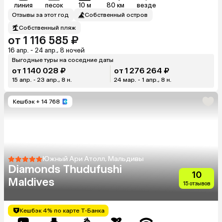
линия
песок
10 м
80 км
везде
Отзывы за этот год
Собственный остров
Собственный пляж
от 1 116 585 ₽
16 апр. - 24 апр., 8 ночей
Выгодные туры на соседние даты
от 1 140 028 ₽
от 1 276 264 ₽
15 апр. - 23 апр., 8 н.
24 мар. - 1 апр., 8 н.
Кешбэк
+ 14 768
Южный Ари Атолл, Мальдивы
Diamonds Thudufushi
10
Maldives
15 отзывов
Кешбэк 4% по карте Т-Банка