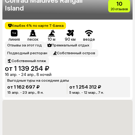
Conrad Maldives Rangali
10
Island
20 отзывов
Кешбэк 4% по карте Т-Банка
линия
песок
10 м
90 км
везде
Отзывы за этот год
Премиальный отдых
Подводный ресторан
Собственный остров
Собственный пляж
от 1 139 254 ₽
16 апр. - 24 апр., 8 ночей
Выгодные туры на соседние даты
от 1 162 697 ₽
от 1 254 312 ₽
15 апр. - 23 апр., 8 н.
5 мар. - 12 мар., 7 н.