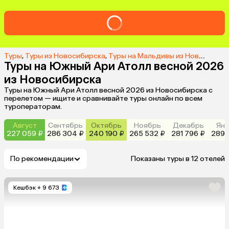
Туры
,
Туры из Новосибирска
,
Туры на Мальдивы из Новосибирска
Туры на Южный Ари Атолл весной 2026
из Новосибирска
Туры на Южный Ари Атолл весной 2026 из Новосибирска с
перелетом — ищите и сравнивайте туры онлайн по всем
туроператорам.
Август
Сентябрь
Октябрь
Ноябрь
Декабрь
Янв
227 059 ₽
286 304 ₽
240 190 ₽
265 532 ₽
281 796 ₽
289 
По рекомендации
Показаны туры в 12 отелей
Кешбэк
+ 9 673