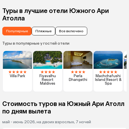
Туры в лучшие отели Южного Ари
Атолла
Популярные
Пляжные
Все включено
Туры в популярные у гостей отели
★
★
★
★
★
★
★
★
★
★
★
★
★
★
★
★
★
★
Villa Park
Fiyavalhu
Perla
Machchafushi
Resort
Dhangethi
Island Resort &
G
Maldives
Spa
Стоимость туров на Южный Ари Атолл
по дням вылета
май - июнь 2026, на двоих взрослых, 7 ночей