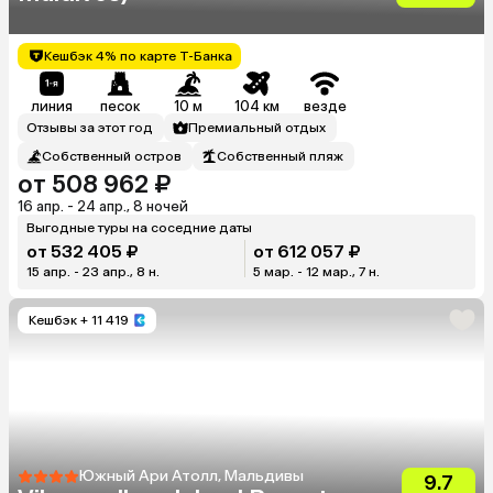
Кешбэк 4% по карте Т-Банка
линия
песок
10 м
104 км
везде
Отзывы за этот год
Премиальный отдых
Собственный остров
Собственный пляж
от 508 962 ₽
16 апр. - 24 апр., 8 ночей
Выгодные туры на соседние даты
от 532 405 ₽
от 612 057 ₽
15 апр. - 23 апр., 8 н.
5 мар. - 12 мар., 7 н.
Кешбэк
+ 11 419
Южный Ари Атолл, Мальдивы
9.7