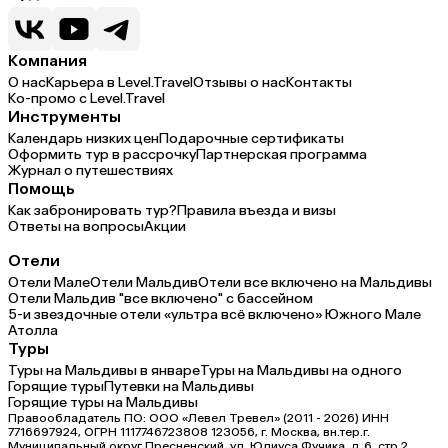
информации, туристический налог
был 6 $ с человека.
Компания
О нас
Карьера в Level.Travel
Отзывы о нас
Контакты
Ко-промо с Level.Travel
Инструменты
Календарь низких цен
Подарочные сертификаты
Оформить тур в рассрочку
Партнерская программа
Журнал о путешествиях
Помощь
Как забронировать тур?
Правила въезда и визы
Ответы на вопросы
Акции
Отели
Отели Мале
Отели Мальдив
Отели все включено на Мальдивы
Отели Мальдив "все включено" с бассейном
5-и звездочные отели «ультра всё включено» Южного Мале
Атолла
Туры
Туры на Мальдивы в январе
Туры на Мальдивы на одного
Горящие туры
Путевки на Мальдивы
Горящие туры на Мальдивы
Правообладатель ПО: ООО «Левел Тревел» (2011 - 2026) ИНН
7716697924, ОГРН 1117746723808 123056, г. Москва, вн.тер.г.
Муниципальный округ Пресненский, ул. Юлиуса Фучика, д.6, стр.2,