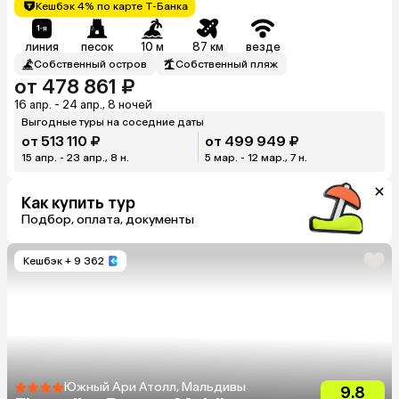
Maldives)
Кешбэк 4% по карте Т-Банка
линия
песок
10 м
87 км
везде
Собственный остров
Собственный пляж
от 478 861 ₽
16 апр. - 24 апр., 8 ночей
Выгодные туры на соседние даты
от 513 110 ₽
от 499 949 ₽
15 апр. - 23 апр., 8 н.
5 мар. - 12 мар., 7 н.
Как купить тур
Подбор, оплата, документы
Кешбэк
+ 9 362
Южный Ари Атолл, Мальдивы
9.8