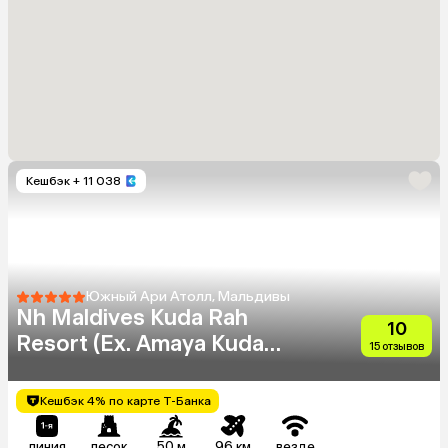
Кешбэк
+ 11 038
Южный Ари Атолл, Мальдивы
Nh Maldives Kuda Rah
10
Resort (Ex. Amaya Kuda
15 отзывов
Rah)
Кешбэк 4% по карте Т-Банка
линия
песок
50 м
96 км
везде