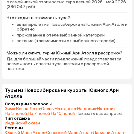
с самой низкой стоимостью тура весной 2026 - май 2026
продувает, с функцией dry, прям
(386 047 руб).
выручал, за ночь с открытой
дверью в ванной бельё почти
Что входит в стоимость тура?
высушивалось. Завтраки
авиаперелет из Новосибирска на Южный Ари Атолл и
обратно
однообразные. А вот ужины по-
проживание в отеле выбранной категории
домашнему вкусные. Как будто
питание (в зависимости от выбранного тарифа)
пришли в гости, и нас угощают.
Мясо или рыба, гарнир и салат. И
Можно ли купить тур на Южный Ари Атолл в рассрочку?
десерт. Если что-то острое,
Да, для большей части предложений предоставляется
приносили дочке наггетсы, пару
возможность оплаты тура частями с рассрочкой
раз. Рыба понравилась, большая,
платежа.
запечённая, костей мало. Хозяева
и работники очень гостеприимные
и дружелюбные! Встретили,
Туры из Новосибирска на курорты Южного Ари
проводили, рассказали всё, что
Атолла
необходимо. Пляж небольшой,
Популярные запросы
много сломанных лежаков.
Зима
·
Весна
·
Лето
·
Осень
·
На одного
·
На двоих
·
На троих
·
Отдыхающие располагались под
На 5 ночей
·
На 7 ночей
·
На 10 ночей
·
Показать все запросы
зонтиками, под деревьями, места
Тип отдыха
Индийский океан
хватало. У острова есть риф, и
Регионы
много водорослей. Приливы,
Южный Мале Атолл
·
Северный Мале Атолл
·
Лавиани Атолл
·