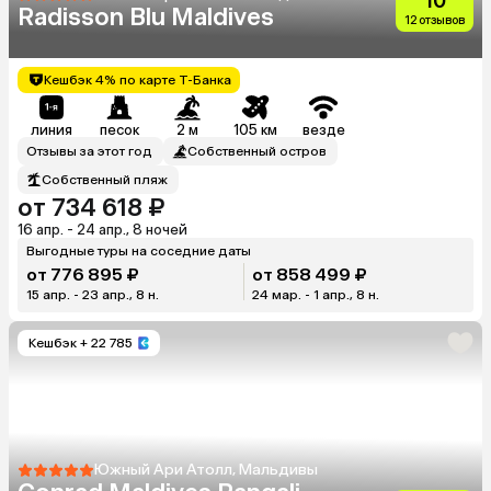
10
Radisson Blu Maldives
12 отзывов
Кешбэк 4% по карте Т-Банка
линия
песок
2 м
105 км
везде
Отзывы за этот год
Собственный остров
Собственный пляж
от 734 618 ₽
16 апр. - 24 апр., 8 ночей
Выгодные туры на соседние даты
от 776 895 ₽
от 858 499 ₽
15 апр. - 23 апр., 8 н.
24 мар. - 1 апр., 8 н.
Кешбэк
+ 22 785
Южный Ари Атолл, Мальдивы