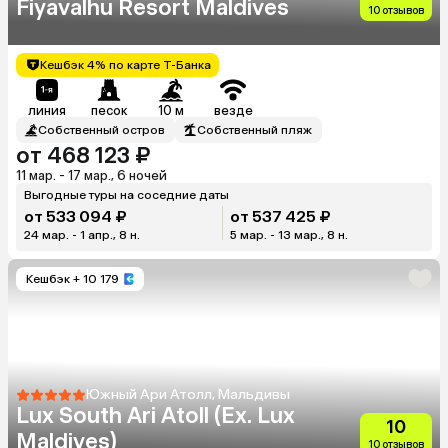
Fiyavalhu Resort Maldives
10 отзывов
Кешбэк 4% по карте Т-Банка
линия
песок
10 м
везде
Собственный остров
Собственный пляж
от 468 123 ₽
11 мар. - 17 мар., 6 ночей
Выгодные туры на соседние даты
от 533 094 ₽
от 537 425 ₽
24 мар. - 1 апр., 8 н.
5 мар. - 13 мар., 8 н.
Кешбэк
+ 10 179
Южный Ари Атолл, Мальдивы
Lux South Ari Atoll (Ex. Lux
10
Maldives)
10 отзывов