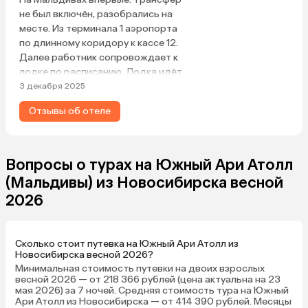
не был включён, разобрались на
месте. Из терминала 1 аэропорта
по длинному коридору к кассе 12.
Далее работник сопровождает к
лодке по расписанию. Лодка идёт
около 2 часов. На причале на
3 декабря 2025
острове встречает хозяин отеля.
Отзывы об отеле
Небольшой отель расположен в
центре острова, тихая и
спокойная обстановка. Уютный и
зелёный двор. Номера как на
Вопросы о турах на Южный Ари Атолл
фото. Удобные матрасы и
(Мальдивы) из Новосибирска весной
подушки, мы хорошо выспались.
2026
Уборка хорошая ежедневная.
Бельё, полотенца действительно
в каких-то желтых пятнышках, как
Сколько стоит путевка на Южный Ари Атолл из
писали ранее, но нас это не
Новосибирска весной 2026?
напрягало. Главное, каждый день
Минимальная стоимость путевки на двоих взрослых
меняли полотенца, а постельное
весной 2026 — от 218 366 рублей (цена актуальна на 23
даже утюжили. Кондиционер
мая 2026) за 7 ночей. Средняя стоимость тура на Южный
Ари Атолл из Новосибирска — от 414 390 рублей. Месяцы
установлен отлично, не