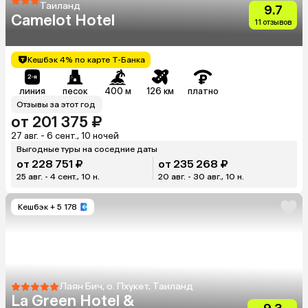
Таиланд
9.7
Camelot Hotel
11 отзывов
Кешбэк 4% по карте Т-Банка
линия
песок
400 м
126 км
платно
Отзывы за этот год
от 201 375 ₽
27 авг. - 6 сент., 10 ночей
Выгодные туры на соседние даты
от 228 751 ₽
от 235 268 ₽
25 авг. - 4 сент., 10 н.
20 авг. - 30 авг., 10 н.
Кешбэк
+ 5 178
Лаян Бич, о. Пхукет, Таиланд
La Green Hotel &