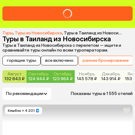
Туры
,
Туры из Новосибирска
,
Туры в Таиланд из Новосибирска
Туры в Таиланд из Новосибирска
Туры в Таиланд из Новосибирска с перелетом — ищите и
сравнивайте туры онлайн по всем туроператорам.
горящие туры
все включено
раннее бронирование
Август
Сентябрь
Октябрь
Ноябрь
Декабрь
Янв
132 843 ₽
124 944 ₽
123 964 ₽
145 578 ₽
143 914 ₽
153 
По рекомендации
Показаны туры в 1 555 отелей
Кешбэк
+ 4 201