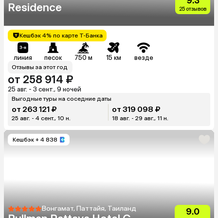
9.3
Residence
25 отзывов
Кешбэк 4% по карте Т-Банка
линия
песок
750 м
15 км
везде
Отзывы за этот год
от 258 914 ₽
25 авг. - 3 сент., 9 ночей
Выгодные туры на соседние даты
от 263 121 ₽
от 319 098 ₽
25 авг. - 4 сент., 10 н.
18 авг. - 29 авг., 11 н.
Кешбэк
+ 4 838
Вонгамат, Паттайя, Таиланд
9.0