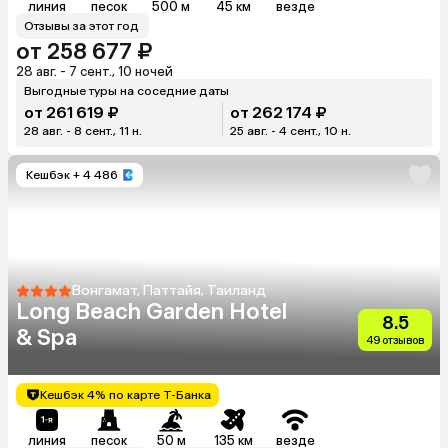
линия
песок
500 м
45 км
везде
Отзывы за этот год
от 258 677 ₽
28 авг. - 7 сент., 10 ночей
Выгодные туры на соседние даты
от 261 619 ₽
от 262 174 ₽
28 авг. - 8 сент., 11 н.
25 авг. - 4 сент., 10 н.
Кешбэк
+ 4 486
Вонгамат, Паттайя, Таиланд
Long Beach Garden Hotel
8.5
& Spa
49 отзывов
Кешбэк 4% по карте Т-Банка
линия
песок
50 м
135 км
везде