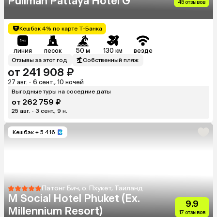
Pullman Pattaya Hotel G
45 отзывов
Кешбэк 4% по карте Т-Банка
линия
песок
50 м
130 км
везде
Отзывы за этот год
Собственный пляж
от 241 908 ₽
27 авг. - 6 сент., 10 ночей
Выгодные туры на соседние даты
от 262 759 ₽
25 авг. - 3 сент., 9 н.
Кешбэк
+ 5 416
Патонг Бич, о. Пхукет, Таиланд
M Social Hotel Phuket (Ex.
9.9
Millennium Resort)
17 отзывов