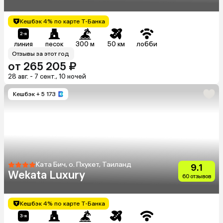
Кешбэк 4% по карте Т-Банка
линия
песок
300 м
50 км
лобби
Отзывы за этот год
от 265 205 ₽
28 авг. - 7 сент., 10 ночей
Кешбэк
+ 5 173
Ката Бич, о. Пхукет, Таиланд
9.1
Wekata Luxury
60 отзывов
Кешбэк 4% по карте Т-Банка