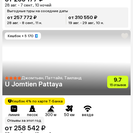
28 авг. - 7 сент., 10 ночей
Выгодные туры на соседние даты
от 257 772 ₽
от 310 550 ₽
28 авг. - 8 сент., 11 н.
19 авг. - 29 авг., 10 н.
Кешбэк
+ 5 170
Джомтьен, Паттайя, Таиланд
9.7
U Jomtien Pattaya
15 отзывов
Кешбэк 4% по карте Т-Банка
линия
песок
300 м
50 км
везде
Отзывы за этот год
от 258 542 ₽