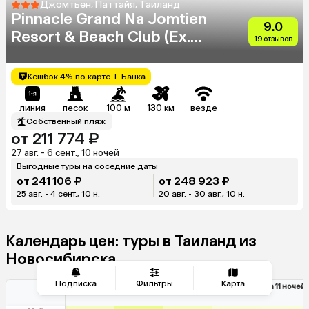
Джомтьен, Паттайя, Таиланд
Pinnacle Grand Na Jomtien
9.0
Resort & Beach Club (Ex.
19 отзывов
Pinnacle Grand Jomtien
Resort)
Кешбэк 4% по карте Т-Банка
линия
песок
100 м
130 км
везде
Собственный пляж
от 211 774 ₽
27 авг. - 6 сент., 10 ночей
Выгодные туры на соседние даты
от 241 106 ₽
от 248 923 ₽
25 авг. - 4 сент., 10 н.
20 авг. - 30 авг., 10 н.
Календарь цен: туры в Таиланд из
Новосибирска
Подписка
Фильтры
Карта
на 7 ночей
на 8 ночей
на 9 ночей
на 10 ночей
на 11 ночей