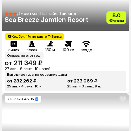
Джомтьен, Паттайя, Таиланд
8.0
Sea Breeze Jomtien Resort
43 отзыва
Кешбэк 4% по карте Т-Банка
линия
песок
150 м
100 км
везде
Отзывы за этот год
от 211 349 ₽
27 авг. - 6 сент., 10 ночей
Выгодные туры на соседние даты
от 232 262 ₽
от 233 069 ₽
25 авг. - 4 сент., 10 н.
25 авг. - 3 сент., 9 н.
Кешбэк
+ 4 235