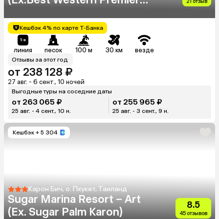
21 отзыв
Bayphere)
Кешбэк 4% по карте Т-Банка
линия
песок
100 м
30 км
везде
Отзывы за этот год
от 238 128 ₽
27 авг. - 6 сент., 10 ночей
Выгодные туры на соседние даты
от 263 065 ₽
от 255 965 ₽
25 авг. - 4 сент., 10 н.
25 авг. - 3 сент., 9 н.
Кешбэк
+ 5 304
Карон Бич, о. Пхукет, Таиланд
Sugar Marina Resort – Art
8.5
(Ex. Sugar Palm Karon)
45 отзывов