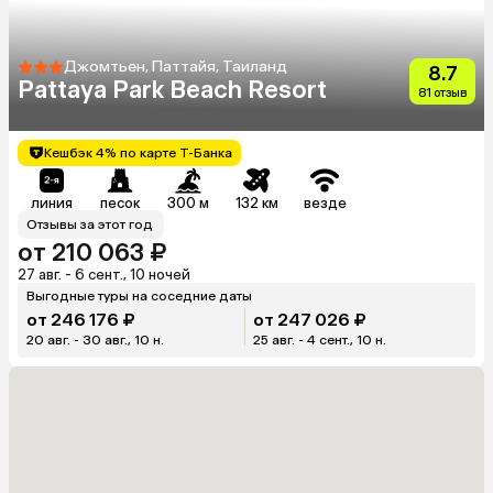
Джомтьен, Паттайя, Таиланд
8.7
Pattaya Park Beach Resort
81 отзыв
Кешбэк 4% по карте Т-Банка
линия
песок
300 м
132 км
везде
Отзывы за этот год
от 210 063 ₽
27 авг. - 6 сент., 10 ночей
Выгодные туры на соседние даты
от 246 176 ₽
от 247 026 ₽
20 авг. - 30 авг., 10 н.
25 авг. - 4 сент., 10 н.