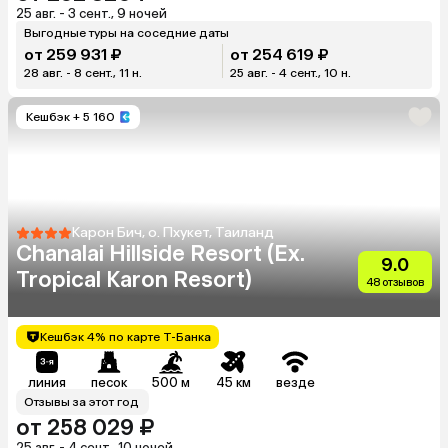
25 авг. - 3 сент., 9 ночей
Выгодные туры на соседние даты
от 259 931 ₽
от 254 619 ₽
28 авг. - 8 сент., 11 н.
25 авг. - 4 сент., 10 н.
Кешбэк
+ 5 160
Карон Бич, о. Пхукет, Таиланд
Chanalai Hillside Resort (Ex.
9.0
Tropical Karon Resort)
48 отзывов
Кешбэк 4% по карте Т-Банка
линия
песок
500 м
45 км
везде
Отзывы за этот год
от 258 029 ₽
25 авг. - 4 сент., 10 ночей