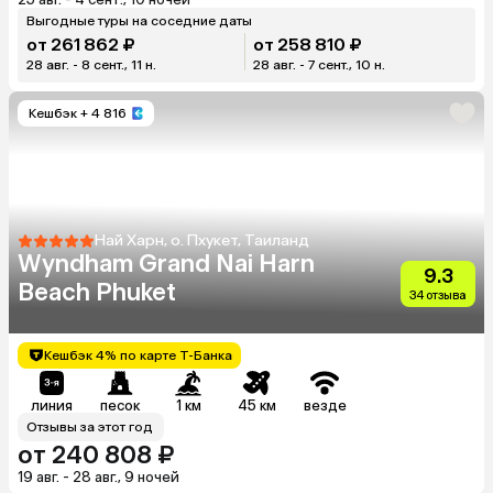
Выгодные туры на соседние даты
от 261 862 ₽
от 258 810 ₽
28 авг. - 8 сент., 11 н.
28 авг. - 7 сент., 10 н.
Кешбэк
+ 4 816
Най Харн, о. Пхукет, Таиланд
Wyndham Grand Nai Harn
9.3
Beach Phuket
34 отзыва
Кешбэк 4% по карте Т-Банка
линия
песок
1 км
45 км
везде
Отзывы за этот год
от 240 808 ₽
19 авг. - 28 авг., 9 ночей