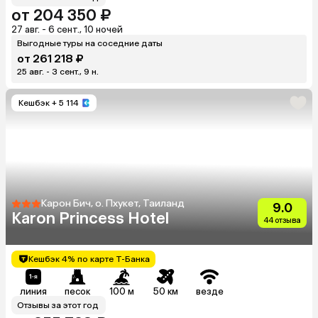
от 204 350 ₽
27 авг. - 6 сент., 10 ночей
Выгодные туры на соседние даты
от 261 218 ₽
25 авг. - 3 сент., 9 н.
Кешбэк
+ 5 114
Карон Бич, о. Пхукет, Таиланд
9.0
Karon Princess Hotel
44 отзыва
Кешбэк 4% по карте Т-Банка
линия
песок
100 м
50 км
везде
Отзывы за этот год