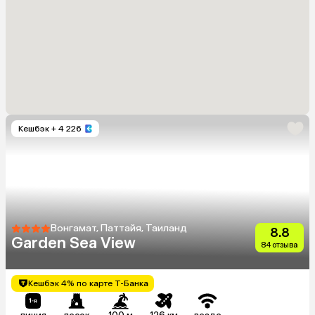
Кешбэк
+ 4 226
Вонгамат, Паттайя, Таиланд
8.8
Garden Sea View
84 отзыва
Кешбэк 4% по карте Т-Банка