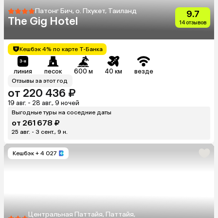
Патонг Бич, о. Пхукет, Таиланд
9.7
The Gig Hotel
14 отзывов
Кешбэк 4% по карте Т-Банка
линия
песок
600 м
40 км
везде
Отзывы за этот год
от 220 436 ₽
19 авг. - 28 авг., 9 ночей
Выгодные туры на соседние даты
от 261 678 ₽
25 авг. - 3 сент., 9 н.
Кешбэк
+ 4 027
Центральная Паттайя, Паттайя,