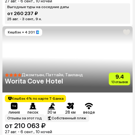
27 авг. - 6 сент., 10 ночей
Выгодные туры на соседние даты
от 260 237 ₽
25 авг. - 3 сент., 9 н.
Кешбэк
+ 4 201
Джомтьен, Паттайя, Таиланд
9.4
Worita Cove Hotel
13 отзывов
Кешбэк 4% по карте Т-Банка
линия
песок
30 м
28 км
везде
Отзывы за этот год
Собственный пляж
от 210 063 ₽
27 авг. - 6 сент., 10 ночей