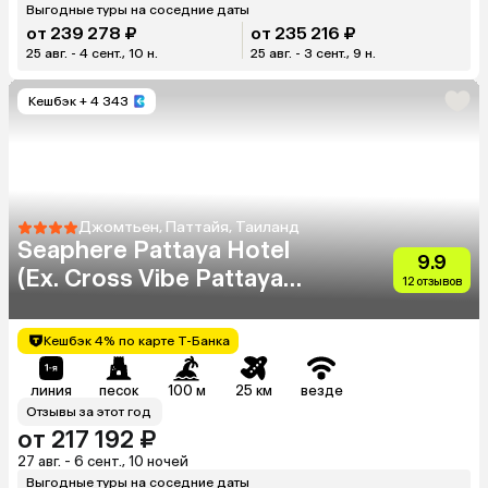
Выгодные туры на соседние даты
от 239 278 ₽
от 235 216 ₽
25 авг. - 4 сент., 10 н.
25 авг. - 3 сент., 9 н.
Кешбэк
+ 4 343
Джомтьен, Паттайя, Таиланд
Seaphere Pattaya Hotel
9.9
(Ex. Cross Vibe Pattaya
12 отзывов
Seaphere)
Кешбэк 4% по карте Т-Банка
линия
песок
100 м
25 км
везде
Отзывы за этот год
от 217 192 ₽
27 авг. - 6 сент., 10 ночей
Выгодные туры на соседние даты