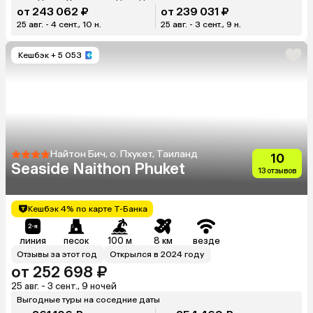
от 243 062 ₽
от 239 031 ₽
25 авг. - 4 сент., 10 н.
25 авг. - 3 сент., 9 н.
Кешбэк
+ 5 053
Найтон Бич, о. Пхукет, Таиланд
10
Seaside Naithon Phuket
13 отзывов
Кешбэк 4% по карте Т-Банка
линия
песок
100 м
8 км
везде
Отзывы за этот год
Открылся в 2024 году
от 252 698 ₽
25 авг. - 3 сент., 9 ночей
Выгодные туры на соседние даты