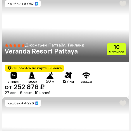
Кешбэк
+ 5 057
Джомтьен, Паттайя, Таиланд
10
Veranda Resort Pattaya
9 отзывов
Кешбэк 4% по карте Т-Банка
линия
песок
50 м
127 км
везде
от 252 876 ₽
27 авг. - 6 сент., 10 ночей
Кешбэк
+ 4 226