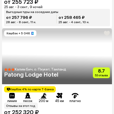
от 255 723 ₽
25 авг. - 3 сент., 9 ночей
Выгодные туры на соседние даты
от 257 796 ₽
от 258 465 ₽
28 авг. - 8 сент., 11 н.
25 авг. - 4 сент., 10 н.
Кешбэк
+ 5 046
Калим Бич, о. Пхукет, Таиланд
8.7
Patong Lodge Hotel
53 отзыва
Кешбэк 4% по карте Т-Банка
линия
песок
200 м
45 км
платно
Отзывы за этот год
от 252 320 ₽