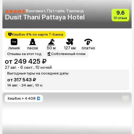
Вонгамат, Паттайя, Таиланд
9.6
Dusit Thani Pattaya Hotel
51 отзыв
Кешбэк 4% по карте Т-Банка
линия
песок
50 м
127 км
платно
Отзывы за этот год
Собственный пляж
от 249 425 ₽
27 авг. - 6 сент., 10 ночей
Выгодные туры на соседние даты
от 317 543 ₽
14 авг. - 24 авг., 10 н.
Кешбэк
+ 4 408