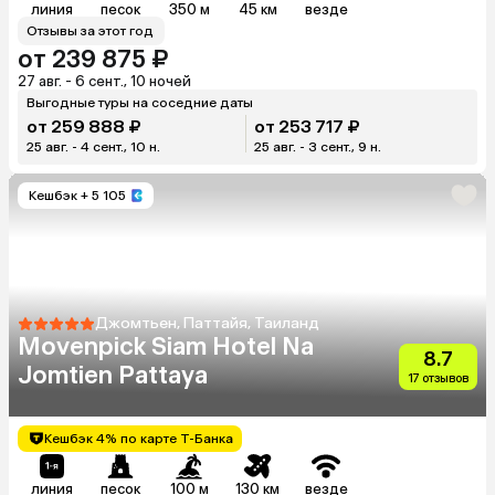
линия
песок
350 м
45 км
везде
Отзывы за этот год
от 239 875 ₽
27 авг. - 6 сент., 10 ночей
Выгодные туры на соседние даты
от 259 888 ₽
от 253 717 ₽
25 авг. - 4 сент., 10 н.
25 авг. - 3 сент., 9 н.
Кешбэк
+ 5 105
Джомтьен, Паттайя, Таиланд
Movenpick Siam Hotel Na
8.7
Jomtien Pattaya
17 отзывов
Кешбэк 4% по карте Т-Банка
линия
песок
100 м
130 км
везде