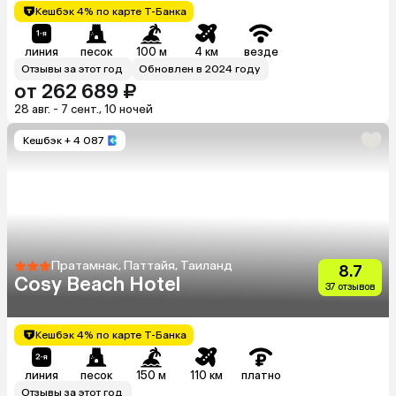
Кешбэк 4% по карте Т-Банка
линия
песок
100 м
4 км
везде
Отзывы за этот год
Обновлен в 2024 году
от 262 689 ₽
28 авг. - 7 сент., 10 ночей
Кешбэк
+ 4 087
Пратамнак, Паттайя, Таиланд
8.7
Cosy Beach Hotel
37 отзывов
Кешбэк 4% по карте Т-Банка
линия
песок
150 м
110 км
платно
Отзывы за этот год