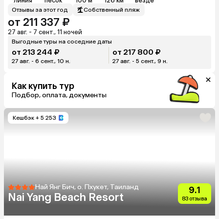
линия
песок
100 м
126 км
везде
Отзывы за этот год
Собственный пляж
от 211 337 ₽
27 авг. - 7 сент., 11 ночей
Выгодные туры на соседние даты
от 213 244 ₽
от 217 800 ₽
27 авг. - 6 сент., 10 н.
27 авг. - 5 сент., 9 н.
Как купить тур
Подбор, оплата, документы
Кешбэк
+ 5 253
Най Янг Бич, о. Пхукет, Таиланд
9.1
Nai Yang Beach Resort
83 отзыва