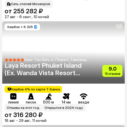
Сеть отелей Movenpick
от 255 282 ₽
27 авг. - 6 сент., 10 ночей
Кешбэк
+ 6 325
Банг Тао Бич, о. Пхукет, Таиланд
Laya Resort Phuket Island
9.0
(Ex. Wanda Vista Resort
15 отзывов
Phuket Island Laya)
Кешбэк 4% по карте Т-Банка
линия
песок
500 м
14 км
везде
Отзывы за этот год
Открылся в 2024 году
от 316 280 ₽
18 авг. - 29 авг., 11 ночей