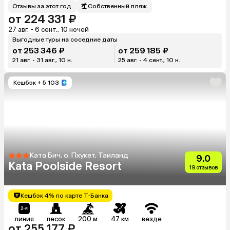
Отзывы за этот год
Собственный пляж
от 224 331 ₽
27 авг. - 6 сент., 10 ночей
Выгодные туры на соседние даты
от 253 346 ₽
от 259 185 ₽
21 авг. - 31 авг., 10 н.
25 авг. - 4 сент., 10 н.
Кешбэк
+ 5 103
Ката Бич, о. Пхукет, Таиланд
9.0
Kata Poolside Resort
19 отзывов
Кешбэк 4% по карте Т-Банка
линия
песок
200 м
47 км
везде
от 255 177 ₽