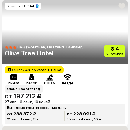
Кешбэк
+ 3 944
На-Джомтьен, Паттайя, Таиланд
8.4
Olive Tree Hotel
20 отзывов
Кешбэк 4% по карте Т-Банка
линия
песок
800 м
везде
Отзывы за этот год
от 197 212 ₽
27 авг. - 6 сент., 10 ночей
Выгодные туры на соседние даты
от 238 372 ₽
от 228 091 ₽
21 авг. - 1 сент., 11 н.
25 авг. - 4 сент., 10 н.