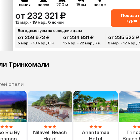
линия
песок
200 м
15 км
везде
от 232 321 ₽
Показат
туры
13 мар. - 19 мар., 6 ночей
Выгодные туры на соседние даты
от 259 673 ₽
от 234 831 ₽
от 235 523 ₽
5 мар. - 13 мар., 8 н.
15 мар. - 22 мар., 7 н.
5 мар. - 12 мар., 7
ели Тринкомали
тей отели
★
★
★
★
★
★
★
★
★
★
co Blu By
Nilaveli Beach
Anantamaa
Trinc
nnamon
Hotel
Hotel
Beach 