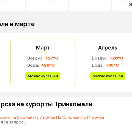
S
ли в марте
Март
Апрель
Воздух:
+27°C
Воздух:
+28°C
Вода:
+29°C
Вода:
+30°C
Можно купаться
Можно купаться
рска на курорты Тринкомали
двоих
·
На 5 ночей
·
На 7 ночей
·
На 10 ночей
·
На 14 ночей
·
 все запросы