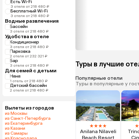
Есть Wi-Fi
3 отеля от 218 480 ₽
Бесплатный Wi-Fi
3 отеля от 218 480 ₽
Водные развлечения
Бассейн
3 отеля от 218 480 ₽
Удобства в отеле
Кондиционер
3 отеля от 218 480 ₽
Парковка
2 отеля от 232 321 ₽
Бар
Туры в лучшие от
3 отеля от 218 480 ₽
Для семей с детьми
Няня
Популярные отели
1 отель от 218 480 ₽
Туры в популярные у гос
Детский бассейн
2 отеля от 218 480 ₽
Вылеты из городов
из Москвы
из Санкт-Петербурга
из Екатеринбурга
★
★
★
★
★
из Казани
Anilana Nilaveli
Trin
из Самары
Beach Resort
Ci
из Краснодара