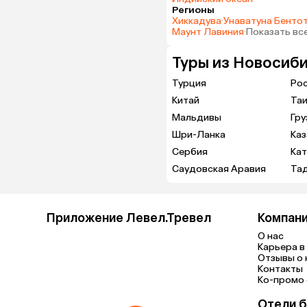
Регионы
Хиккадува
·
Унаватуна
·
Бенто
Маунт Лавиния
·
Показать вс
Туры из Новосиби
Турция
Ро
Китай
Та
Мальдивы
Гру
Шри-Ланка
Каз
Сербия
Ка
Саудовская Аравия
Та
Приложение Левел.Тревел
Компан
О нас
Карьера в 
Отзывы о 
Контакты
Ко-промо с
Отели б