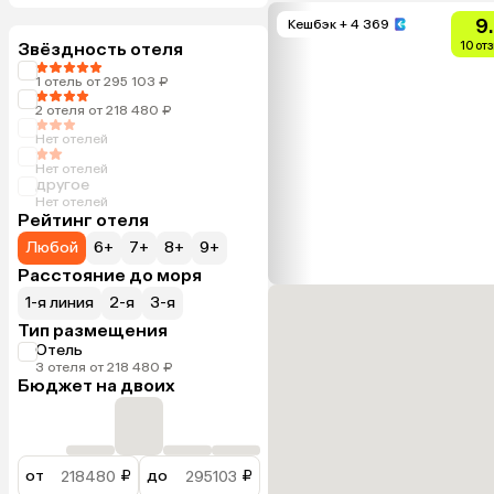
9
Кешбэк
+ 4 369
Звёздность отеля
10 от
1 отель от 295 103 ₽
2 отеля от 218 480 ₽
Нет отелей
Нет отелей
другое
Нет отелей
Рейтинг отеля
Любой
6+
7+
8+
9+
Расстояние до моря
1-я линия
2-я
3-я
Тип размещения
Отель
3 отеля от 218 480 ₽
Бюджет на двоих
от
₽
до
₽