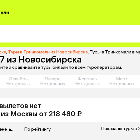
тели
ска
,
Туры в Тринкомали из Новосибирска
,
Туры в Тринкомали в м
27 из Новосибирска
ите и сравнивайте туры онлайн по всем туроператорам.
Декабрь
Январь
Февраль
Март
Нет данных
Нет данных
Нет данных
Нет данных
вылетов нет
из
Москвы
от 218 480 ₽
Показаны туры в 
ене
По рейтингу