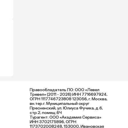
Правообладатель ПО: ООО «Левел
Тревел» (2011 - 2026) ИНН 7716697924,
ОГРН 1117746723808 123056, г. Москва,
вн.тер.г. Муниципальный округ
Пресненский, ул. Юлиуса Фучика, д.6,
стр.2, помещ.6Ч
Турагент: ООО «Академия Сервиса»
ИНН 3702175896, ОГРН
1173702008248, 153000, Ивановская