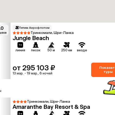
.0
Летим Аэрофлотом
Тринкомали, Шри-Ланка
зывов
Jungle Beach
линия
песок
50 м
250 км
везде
от 295 103 ₽
Показат
туры
13 мар. - 19 мар., 6 ночей
ы
Тринкомали, Шри-Ланка
Amaranthe Bay Resort & Spa