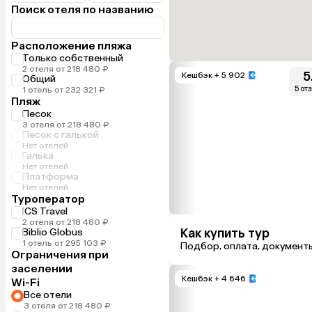
Поиск отеля по названию
Расположение пляжа
Только собственный
2 отеля от 218 480 ₽
5
Кешбэк
+ 5 902
Общий
5 от
1 отель от 232 321 ₽
Пляж
Песок
3 отеля от 218 480 ₽
Песок с галькой
Нет отелей
Галька
Нет отелей
Платформа
Нет отелей
Туроператор
ICS Travel
2 отеля от 218 480 ₽
Как купить тур
Biblio Globus
1 отель от 295 103 ₽
Подбор, оплата, документ
Ограничения при
заселении
Кешбэк
+ 4 646
Wi-Fi
Все отели
3 отеля от 218 480 ₽