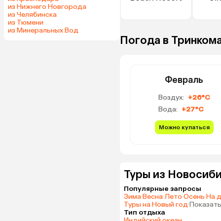
из Нижнего Новгорода
из Челябинска
из Тюмени
из Минеральных Вод
Погода в Тринкома
Февраль
Воздух:
+26°C
Вода:
+27°C
Можно купаться
Туры из Новосиби
Популярные запросы
Зима
·
Весна
·
Лето
·
Осень
·
На 
Туры на Новый год
·
Показать
Тип отдыха
Индийский океан