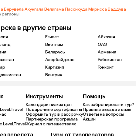
та
·
Берувела
·
Ахунгала
·
Велигама
·
Пассикуда
·
Мирисса
·
Ваддува
·
е регионы
рска в другие страны
ссия
Египет
Абхазия
иланд
Вьетнам
ОАЭ
зия
Беларусь
Армения
ахстан
Азербайджан
Узбекистан
тар
Киргизия
Гонконг
джикистан
Венгрия
ия
Инструменты
Помощь
Календарь низких цен
Как забронировать тур?
Level.Travel
Подарочные сертификаты
Правила въезда и визы
нас
Оформить тур в рассрочку
Ответы на вопросы
Партнерская программа
Акции
 Level.Travel
Журнал о путешествиях
ез перелета
Туры от туроператоров