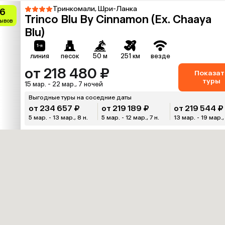
Тринкомали, Шри-Ланка
.6
Trinco Blu By Cinnamon (Ex. Chaaya
зывов
Blu)
линия
песок
50 м
251 км
везде
от 218 480 ₽
Показат
туры
15 мар. - 22 мар., 7 ночей
Выгодные туры на соседние даты
от 234 657 ₽
от 219 189 ₽
от 219 544 ₽
5 мар. - 13 мар., 8 н.
5 мар. - 12 мар., 7 н.
13 мар. - 19 мар.,