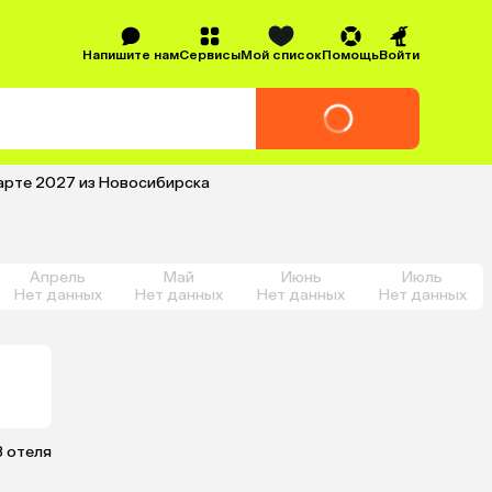
Напишите нам
Сервисы
Мой список
Помощь
Войти
арте 2027 из Новосибирска
Апрель
Май
Июнь
Июль
Нет данных
Нет данных
Нет данных
Нет данных
3 отеля