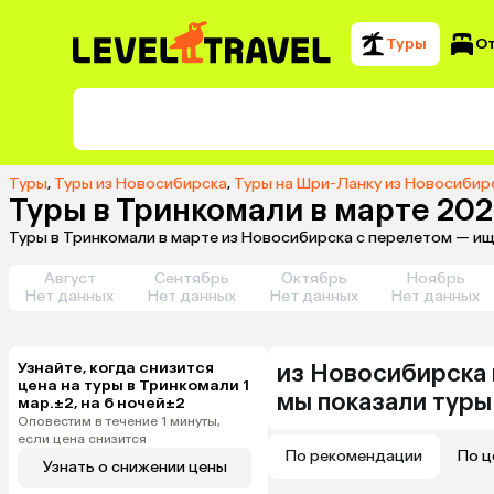
Туры
О
Туры
,
Туры из Новосибирска
,
Туры на Шри-Ланку из Новосибир
Туры в Тринкомали в марте 20
Туры в Тринкомали в марте из Новосибирска с перелетом — ищ
Август
Сентябрь
Октябрь
Ноябрь
Нет данных
Нет данных
Нет данных
Нет данных
Узнайте, когда снизится
из
Новосибирска
цена на туры в Тринкомали 1
мы показали туры
мар.±2, на 6 ночей±2
Оповестим в течение 1 минуты,
если цена снизится
По рекомендации
По ц
Узнать о снижении цены