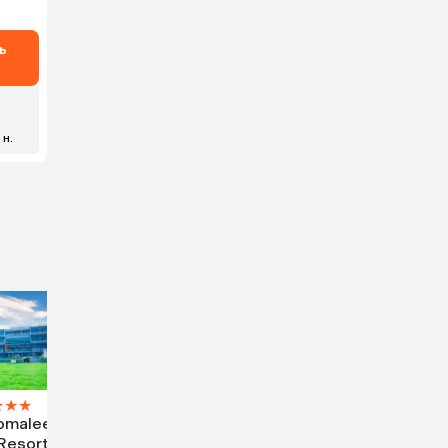
ь
 н.
★
★
★
omalee
Resort &