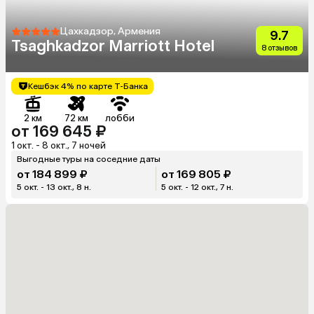
Цахкадзор, Армения
9.7
Tsaghkadzor Marriott Hotel
8 отзывов
Кешбэк 4% по карте Т-Банка
2 км
72 км
лобби
от 169 645 ₽
1 окт. - 8 окт., 7 ночей
Выгодные туры на соседние даты
от 184 899 ₽
от 169 805 ₽
5 окт. - 13 окт., 8 н.
5 окт. - 12 окт., 7 н.