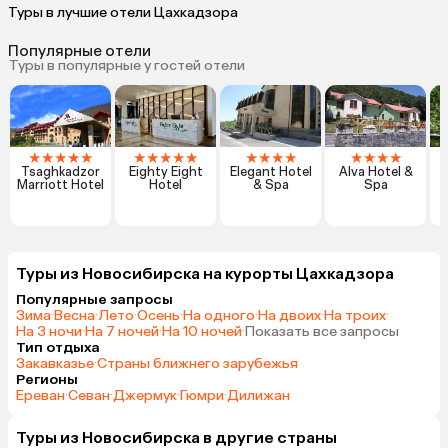
Туры в лучшие отели Цахкадзора
Популярные отели
Туры в популярные у гостей отели
★
★
★
★
★
★
★
★
★
★
★
★
★
★
★
★
★
★
T
Tsaghkadzor
Eighty Eight
Elegant Hotel
Alva Hotel &
Marriott Hotel
Hotel
& Spa
Spa
Туры из Новосибирска на курорты Цахкадзора
Популярные запросы
Зима
·
Весна
·
Лето
·
Осень
·
На одного
·
На двоих
·
На троих
·
На 3 ночи
·
На 7 ночей
·
На 10 ночей
·
Показать все запросы
Тип отдыха
Закавказье
·
Страны ближнего зарубежья
Регионы
Ереван
·
Севан
·
Джермук
·
Гюмри
·
Дилижан
Туры из Новосибирска в другие страны