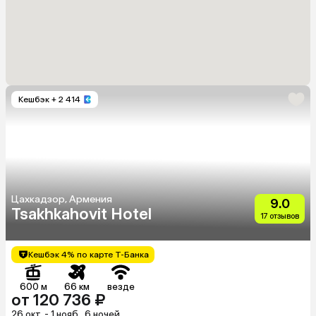
Кешбэк
+ 2 414
Цахкадзор, Армения
9.0
Tsakhkahovit Hotel
17 отзывов
Кешбэк 4% по карте Т-Банка
600 м
66 км
везде
от 120 736 ₽
26 окт. - 1 нояб., 6 ночей