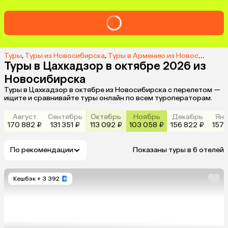
Туры
,
Туры из Новосибирска
,
Туры в Армению из Новосибирска
Туры в Цахкадзор в октябре 2026 из
Новосибирска
Туры в Цахкадзор в октябре из Новосибирска с перелетом —
ищите и сравнивайте туры онлайн по всем туроператорам.
Август
Сентябрь
Октябрь
Ноябрь
Декабрь
Янв
170 882 ₽
131 351 ₽
113 092 ₽
103 058 ₽
156 822 ₽
157 
По рекомендации
Показаны туры в 6 отелей
Кешбэк
+ 3 392