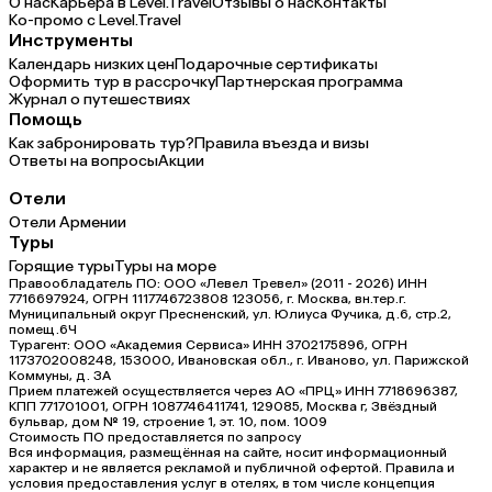
О нас
Карьера в Level.Travel
Отзывы о нас
Контакты
Ко-промо с Level.Travel
Инструменты
Календарь низких цен
Подарочные сертификаты
Оформить тур в рассрочку
Партнерская программа
Журнал о путешествиях
Помощь
Как забронировать тур?
Правила въезда и визы
Ответы на вопросы
Акции
Отели
Отели Армении
Туры
Горящие туры
Туры на море
Правообладатель ПО: ООО «Левел Тревел» (2011 - 2026) ИНН
7716697924, ОГРН 1117746723808 123056, г. Москва, вн.тер.г.
Муниципальный округ Пресненский, ул. Юлиуса Фучика, д.6, стр.2,
помещ.6Ч
Турагент: ООО «Академия Сервиса» ИНН 3702175896, ОГРН
1173702008248, 153000, Ивановская обл., г. Иваново, ул. Парижской
Коммуны, д. ЗА
Прием платежей осуществляется через АО «ПРЦ» ИНН 7718696387,
КПП 771701001, ОГРН 1087746411741, 129085, Москва г, Звёздный
бульвар, дом № 19, строение 1, эт. 10, пом. 1009
Стоимость ПО предоставляется по запросу
Вся информация, размещённая на сайте, носит информационный
характер и не является рекламой и публичной офертой. Правила и
условия предоставления услуг в отелях, в том числе концепция