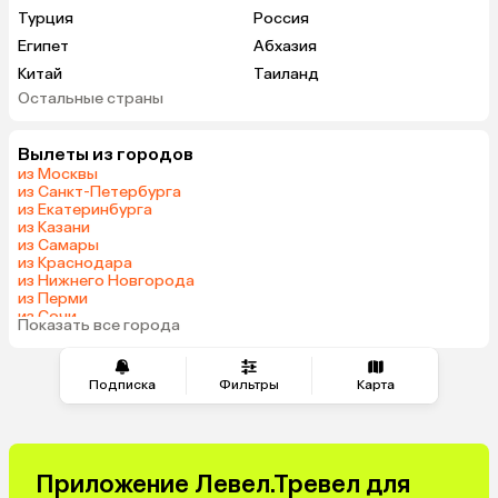
Турция
Россия
Египет
Абхазия
Китай
Таиланд
Остальные страны
Вьетнам
ОАЭ
Мальдивы
Грузия
Вылеты из городов
Беларусь
Армения
из Москвы
Шри-Ланка
Казахстан
из Санкт-Петербурга
из Екатеринбурга
Азербайджан
Узбекистан
из Казани
Сербия
Катар
из Самары
из Краснодара
Киргизия
Гонконг
из Нижнего Новгорода
Саудовская Аравия
Таджикистан
из Перми
из Сочи
Венгрия
Показать все города
из Челябинска
Подписка
Фильтры
Карта
Приложение Левел.Тревел для