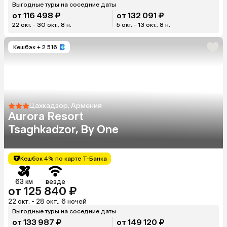
Выгодные туры на соседние даты
от 116 498 ₽
от 132 091 ₽
22 окт. - 30 окт., 8 н.
5 окт. - 13 окт., 8 н.
Кешбэк
+ 2 516
Цахкадзор, Армения
Aurora Resort
Tsaghkadzor, By One
Кешбэк 4% по карте Т-Банка
63 км
везде
от 125 840 ₽
22 окт. - 28 окт., 6 ночей
Выгодные туры на соседние даты
от 133 987 ₽
от 149 120 ₽