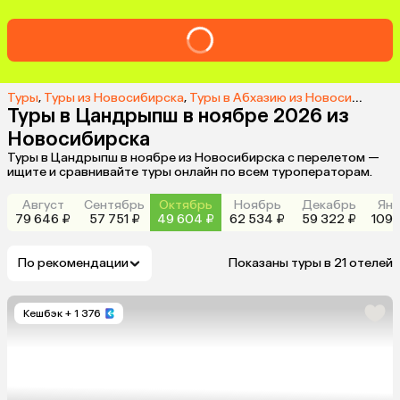
Туры
,
Туры из Новосибирска
,
Туры в Абхазию из Новосибирска
Туры в Цандрыпш в ноябре 2026 из
Новосибирска
Туры в Цандрыпш в ноябре из Новосибирска с перелетом —
ищите и сравнивайте туры онлайн по всем туроператорам.
Август
Сентябрь
Октябрь
Ноябрь
Декабрь
Янв
79 646 ₽
57 751 ₽
49 604 ₽
62 534 ₽
59 322 ₽
109 
По рекомендации
Показаны туры в 21 отелей
Кешбэк
+ 1 376