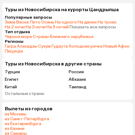
Туры из Новосибирска на курорты Цандрыпша
Популярные запросы
Зима
·
Весна
·
Лето
·
Осень
·
На одного
·
На двоих
·
На троих
·
На 2 ночи
·
На 3 ночи
·
На 5 ночей
·
Показать все запросы
Тип отдыха
Черное море
·
Страны ближнего зарубежья
Регионы
Гагра
·
Алахадзы
·
Сухум
·
Гудаута
·
Холодная речка
·
Новый Афон
·
Пицунда
Туры из Новосибирска в другие страны
Турция
Россия
Египет
Абхазия
Китай
Таиланд
Остальные страны
Вьетнам
ОАЭ
Мальдивы
Грузия
Вылеты из городов
Армения
Беларусь
из Москвы
Казахстан
Шри-Ланка
из Санкт-Петербурга
из Екатеринбурга
Узбекистан
Азербайджан
из Казани
Сербия
Катар
из Самары