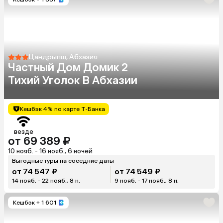
Цандрыпш, Абхазия
Частный Дом Домик 2
Тихий Уголок В Абхазии
Кешбэк 4% по карте Т-Банка
везде
от 69 389 ₽
10 нояб. - 16 нояб., 6 ночей
Выгодные туры на соседние даты
от 74 547 ₽
от 74 549 ₽
14 нояб. - 22 нояб., 8 н.
9 нояб. - 17 нояб., 8 н.
Кешбэк
+ 1 601