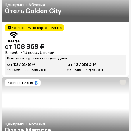
Цандрыпш, Абхазия
Отель Golden City
Кешбэк 4% по карте Т-Банка
везде
от 108 969 ₽
10 нояб. - 16 нояб., 6 ночей
Выгодные туры на соседние даты
от 127 378 ₽
от 127 380 ₽
14 нояб. - 22 нояб., 8 н.
26 нояб. - 4 дек., 8 н.
Кешбэк
+ 2 916
Цандрыпш, Абхазия
Вилла Mampre