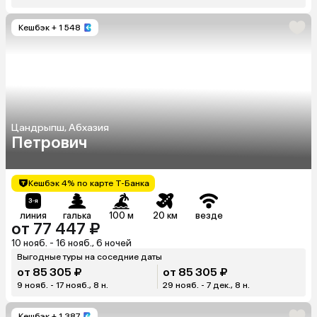
Кешбэк
+ 1 548
Цандрыпш, Абхазия
Петрович
Кешбэк 4% по карте Т-Банка
линия
галька
100 м
20 км
везде
от 77 447 ₽
10 нояб. - 16 нояб., 6 ночей
Выгодные туры на соседние даты
от 85 305 ₽
от 85 305 ₽
9 нояб. - 17 нояб., 8 н.
29 нояб. - 7 дек., 8 н.
Кешбэк
+ 1 387