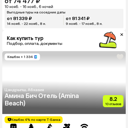
от 74 477 ₽
10 нояб. - 16 нояб., 6 ночей
Выгодные туры на соседние даты
от 81 339 ₽
от 81 341 ₽
14 нояб. - 22 нояб., 8 н.
9 нояб. - 17 нояб., 8 н.
Как купить тур
Подбор, оплата, документы
Кешбэк
+ 1 334
Цандрыпш, Абхазия
Амина Бич Отель (Amina
8.2
Beach)
10 отзывов
Кешбэк 4% по карте Т-Банка