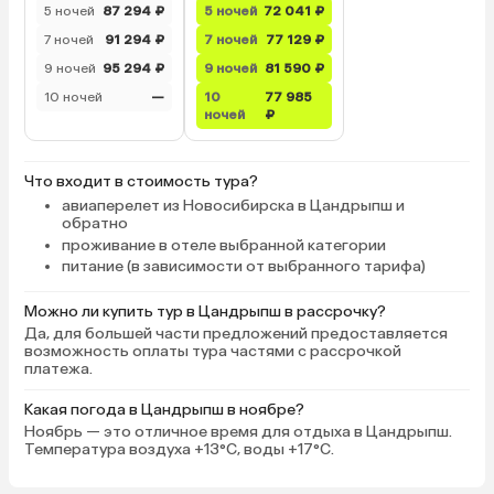
5 ночей
87 294 ₽
5 ночей
72 041 ₽
7 ночей
91 294 ₽
7 ночей
77 129 ₽
9 ночей
95 294 ₽
9 ночей
81 590 ₽
10 ночей
—
10
77 985
ночей
₽
Что входит в стоимость тура?
авиаперелет из Новосибирска в Цандрыпш и
обратно
проживание в отеле выбранной категории
питание (в зависимости от выбранного тарифа)
Можно ли купить тур в Цандрыпш в рассрочку?
Да, для большей части предложений предоставляется
возможность оплаты тура частями с рассрочкой
платежа.
Какая погода в Цандрыпш в ноябре?
Ноябрь — это отличное время для отдыха в Цандрыпш.
Температура воздуха +13°C, воды +17°C.