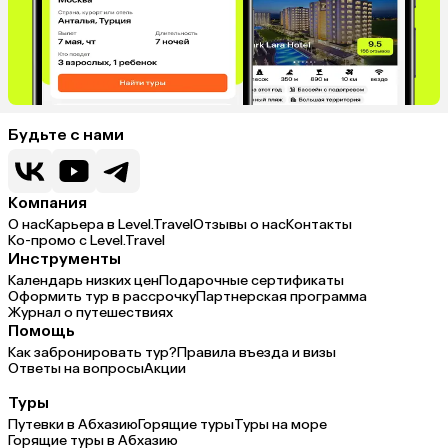
Будьте с нами
Компания
О нас
Карьера в Level.Travel
Отзывы о нас
Контакты
Ко-промо с Level.Travel
Инструменты
Календарь низких цен
Подарочные сертификаты
Оформить тур в рассрочку
Партнерская программа
Журнал о путешествиях
Помощь
Как забронировать тур?
Правила въезда и визы
Ответы на вопросы
Акции
Туры
Путевки в Абхазию
Горящие туры
Туры на море
Горящие туры в Абхазию