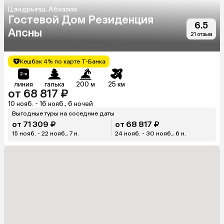
Цандрыпш, Абхазия
Гостевой Дом Резиденция
6.5
Апсны
21 отзыв
Кешбэк 4% по карте Т-Банка
линия
галька
200 м
25 км
от 68 817 ₽
10 нояб. - 16 нояб., 6 ночей
Выгодные туры на соседние даты
от 71 309 ₽
от 68 817 ₽
15 нояб. - 22 нояб., 7 н.
24 нояб. - 30 нояб., 6 н.