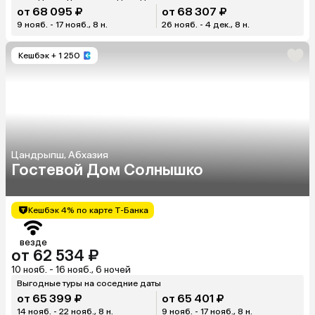
от 68 095 ₽
от 68 307 ₽
9 нояб. - 17 нояб., 8 н.
26 нояб. - 4 дек., 8 н.
Кешбэк
+ 1 250
Цандрыпш, Абхазия
Гостевой Дом Солнышко
Кешбэк 4% по карте Т-Банка
везде
от 62 534 ₽
10 нояб. - 16 нояб., 6 ночей
Выгодные туры на соседние даты
от 65 399 ₽
от 65 401 ₽
14 нояб. - 22 нояб., 8 н.
9 нояб. - 17 нояб., 8 н.