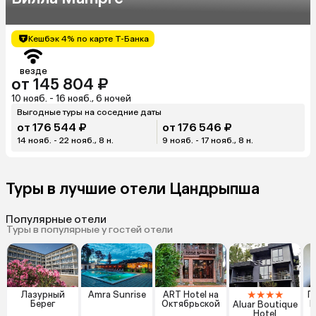
Кешбэк 4% по карте Т-Банка
везде
от 145 804 ₽
10 нояб. - 16 нояб., 6 ночей
Выгодные туры на соседние даты
от 176 544 ₽
от 176 546 ₽
14 нояб. - 22 нояб., 8 н.
9 нояб. - 17 нояб., 8 н.
Туры в лучшие отели Цандрыпша
Популярные отели
Туры в популярные у гостей отели
★
★
★
★
Лазурный
Amra Sunrise
ART Hotel на
Г
Берег
Октябрьской
Ш
Aluar Boutique
Hotel