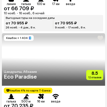
линия
галька
100 м
17 км
везде
от 66 709 ₽
10 нояб. - 16 нояб., 6 ночей
Выгодные туры на соседние даты
от 70 955 ₽
от 70 955 ₽
26 нояб. - 4 дек., 8 н.
9 нояб. - 17 нояб., 8 н.
Кешбэк
+ 1 404
Цандрыпш, Абхазия
8.5
Eco Paradise
12 отзывов
Кешбэк 4% по карте Т-Банка
галька
500 м
16 км
везде
от 70 235 ₽