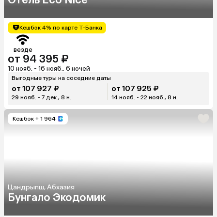
Кешбэк 4% по карте Т-Банка
везде
от 94 395 ₽
10 нояб. - 16 нояб., 6 ночей
Выгодные туры на соседние даты
от 107 927 ₽
от 107 925 ₽
29 нояб. - 7 дек., 8 н.
14 нояб. - 22 нояб., 8 н.
Кешбэк
+ 1 964
Цандрыпш, Абхазия
Бунгало Экодомик