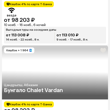
Кешбэк 4% по карте Т-Банка
везде
от 98 203 ₽
10 нояб. - 16 нояб., 6 ночей
Выгодные туры на соседние даты
от 113 008 ₽
от 113 010 ₽
14 нояб. - 22 нояб., 8 н.
9 нояб. - 17 нояб., 8 н.
Кешбэк
+ 1 964
Цандрыпш, Абхазия
Бунгало Chalet Vardan
Кешбэк 4% по карте Т-Банка