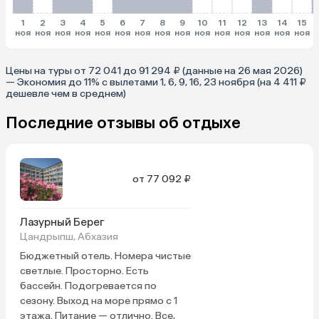
1
2
3
4
5
6
7
8
9
10
11
12
13
14
15
ноя
ноя
ноя
ноя
ноя
ноя
ноя
ноя
ноя
ноя
ноя
ноя
ноя
ноя
ноя
Цены на туры от 72 041 до 91 294 ₽ (данные на 26 мая 2026)
— Экономия до 11% с вылетами 1, 6, 9, 16, 23 ноября (на 4 411 ₽
дешевле чем в среднем)
Последние отзывы об отдыхе
от 77 092 ₽
Лазурный Берег
Цандрыпш, Абхазия
Бюджетный отель. Номера чистые
светлые. Просторно. Есть
бассейн. Подогревается по
сезону. Выход на море прямо с 1
этажа. Питание — отлично. Все,