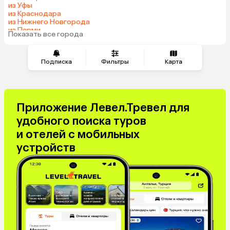
из Уфы
Киргизия
Гонконг
из Краснодара
Саудовская Аравия
Таджикистан
из Нижнего Новгорода
из Перми
Венгрия
Показать все города
из Челябинска
Подписка
Фильтры
Карта
Приложение Левел.Тревел для
удобного поиска туров
и отелей с мобильных
устройств