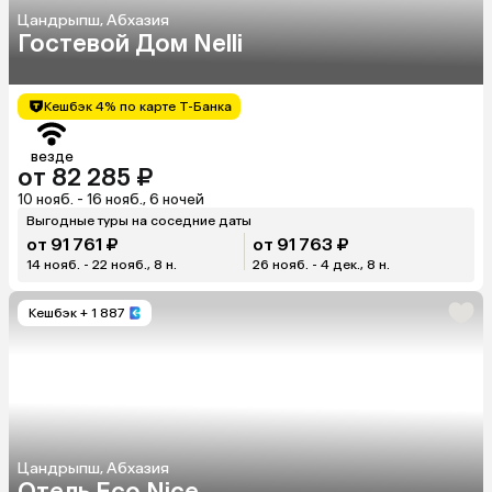
Цандрыпш, Абхазия
Гостевой Дом Nelli
Кешбэк 4% по карте Т-Банка
везде
от 82 285 ₽
10 нояб. - 16 нояб., 6 ночей
Выгодные туры на соседние даты
от 91 761 ₽
от 91 763 ₽
14 нояб. - 22 нояб., 8 н.
26 нояб. - 4 дек., 8 н.
Кешбэк
+ 1 887
Цандрыпш, Абхазия
Отель Eco Nice