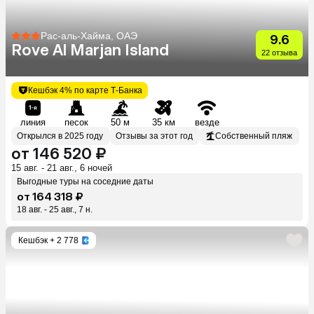
Рас-аль-Хайма, ОАЭ
9.6
Rove Al Marjan Island
22 отзыва
Кешбэк 4% по карте Т-Банка
линия
песок
50 м
35 км
везде
Открылся в 2025 году
Отзывы за этот год
Собственный пляж
от 146 520 ₽
15 авг. - 21 авг., 6 ночей
Выгодные туры на соседние даты
от 164 318 ₽
18 авг. - 25 авг., 7 н.
Кешбэк
+ 2 778