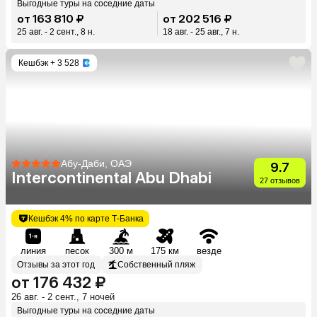
Выгодные туры на соседние даты
от 163 810 ₽
от 202 516 ₽
25 авг. - 2 сент., 8 н.
18 авг. - 25 авг., 7 н.
Кешбэк
+ 3 528
Абу-Даби, ОАЭ
9.7
Intercontinental Abu Dhabi
27 отзывов
Кешбэк 4% по карте Т-Банка
линия
песок
300 м
175 км
везде
Отзывы за этот год
Собственный пляж
от 176 432 ₽
26 авг. - 2 сент., 7 ночей
Выгодные туры на соседние даты