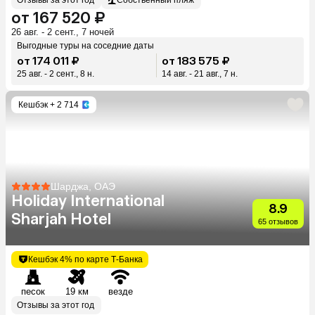
от 167 520 ₽
26 авг. - 2 сент., 7 ночей
Выгодные туры на соседние даты
от 174 011 ₽
от 183 575 ₽
25 авг. - 2 сент., 8 н.
14 авг. - 21 авг., 7 н.
Кешбэк
+ 2 714
Шарджа, ОАЭ
Holiday International
8.9
Sharjah Hotel
65 отзывов
Кешбэк 4% по карте Т-Банка
песок
19 км
везде
Отзывы за этот год