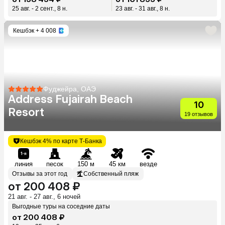
25 авг. - 2 сент., 8 н.
23 авг. - 31 авг., 8 н.
Кешбэк
+ 4 008
Фуджейра, ОАЭ
Address Fujairah Beach
10
Resort
19 отзывов
Кешбэк 4% по карте Т-Банка
линия
песок
150 м
45 км
везде
Отзывы за этот год
Собственный пляж
от 200 408 ₽
21 авг. - 27 авг., 6 ночей
Выгодные туры на соседние даты
от 200 408 ₽