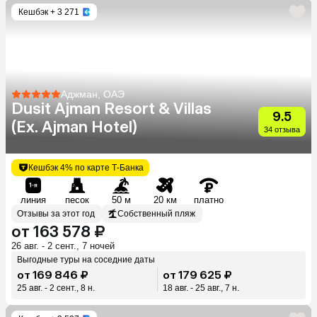
Кешбэк
+ 3 271
Аджман, ОАЭ
Dusit Ajman Resort & Villas
9.5
(Ex. Ajman Hotel)
34 отзыва
Кешбэк 4% по карте Т-Банка
линия
песок
50 м
20 км
платно
Отзывы за этот год
Собственный пляж
от 163 578 ₽
26 авг. - 2 сент., 7 ночей
Выгодные туры на соседние даты
от 169 846 ₽
от 179 625 ₽
25 авг. - 2 сент., 8 н.
18 авг. - 25 авг., 7 н.