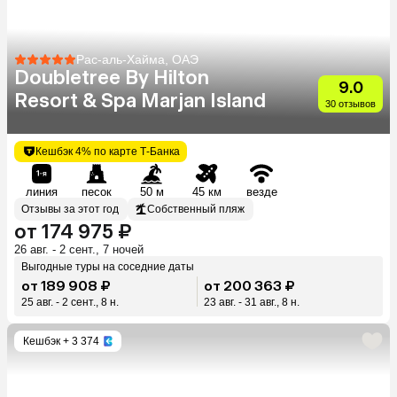
Рас-аль-Хайма, ОАЭ
Doubletree By Hilton
9.0
Resort & Spa Marjan Island
30 отзывов
Кешбэк 4% по карте Т-Банка
линия
песок
50 м
45 км
везде
Отзывы за этот год
Собственный пляж
от 174 975 ₽
26 авг. - 2 сент., 7 ночей
Выгодные туры на соседние даты
от 189 908 ₽
от 200 363 ₽
25 авг. - 2 сент., 8 н.
23 авг. - 31 авг., 8 н.
Кешбэк
+ 3 374