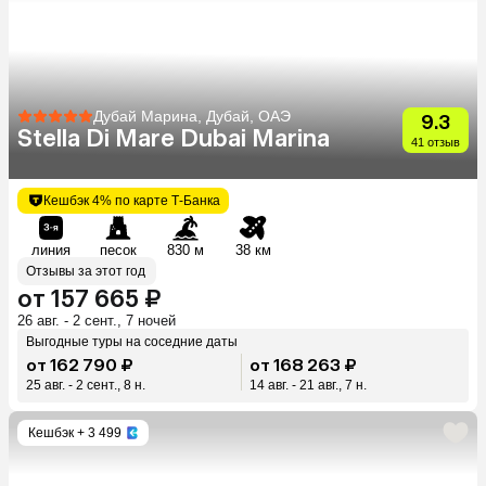
Дубай Марина, Дубай, ОАЭ
9.3
Stella Di Mare Dubai Marina
41 отзыв
Кешбэк 4% по карте Т-Банка
линия
песок
830 м
38 км
Отзывы за этот год
от 157 665 ₽
26 авг. - 2 сент., 7 ночей
Выгодные туры на соседние даты
от 162 790 ₽
от 168 263 ₽
25 авг. - 2 сент., 8 н.
14 авг. - 21 авг., 7 н.
Кешбэк
+ 3 499