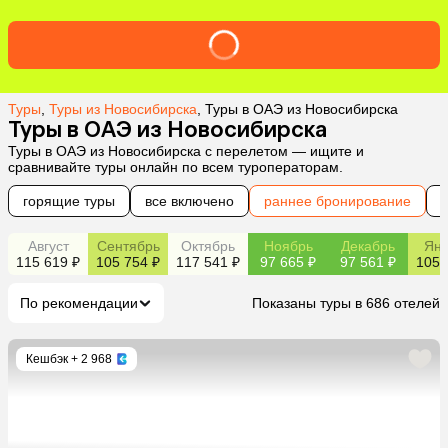
Туры
,
Туры из Новосибирска
,
Туры в ОАЭ из Новосибирска
Туры в ОАЭ из Новосибирска
Туры в ОАЭ из Новосибирска с перелетом — ищите и
сравнивайте туры онлайн по всем туроператорам.
горящие туры
все включено
раннее бронирование
Август
Сентябрь
Октябрь
Ноябрь
Декабрь
Янв
115 619 ₽
105 754 ₽
117 541 ₽
97 665 ₽
97 561 ₽
105 
По рекомендации
Показаны туры в 686 отелей
Кешбэк
+ 2 968