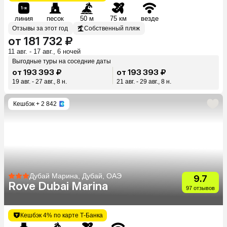
линия
песок
50 м
75 км
везде
Отзывы за этот год
Собственный пляж
от 181 732 ₽
11 авг. - 17 авг., 6 ночей
Выгодные туры на соседние даты
от 193 393 ₽
от 193 393 ₽
19 авг. - 27 авг., 8 н.
21 авг. - 29 авг., 8 н.
Кешбэк
+ 2 842
Дубай Марина, Дубай, ОАЭ
9.7
Rove Dubai Marina
97 отзывов
Кешбэк 4% по карте Т-Банка