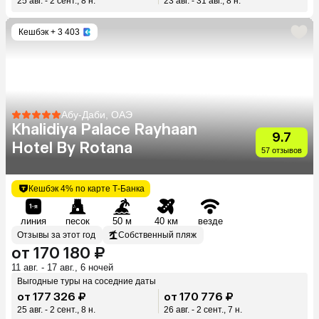
25 авг. - 2 сент., 8 н.
23 авг. - 31 авг., 8 н.
Кешбэк
+ 3 403
Абу-Даби, ОАЭ
Khalidiya Palace Rayhaan
9.7
Hotel By Rotana
57 отзывов
Кешбэк 4% по карте Т-Банка
линия
песок
50 м
40 км
везде
Отзывы за этот год
Собственный пляж
от 170 180 ₽
11 авг. - 17 авг., 6 ночей
Выгодные туры на соседние даты
от 177 326 ₽
от 170 776 ₽
25 авг. - 2 сент., 8 н.
26 авг. - 2 сент., 7 н.