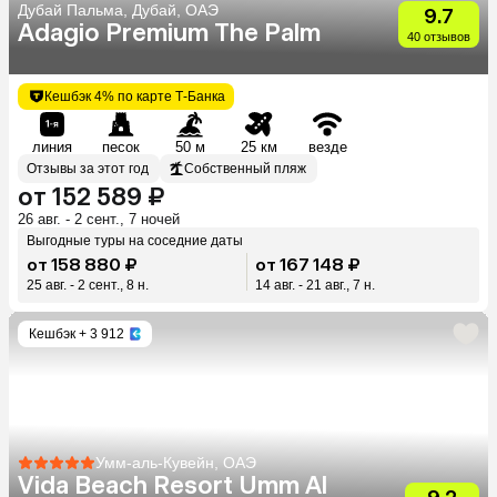
Дубай Пальма, Дубай, ОАЭ
9.7
Adagio Premium The Palm
40 отзывов
Кешбэк 4% по карте Т-Банка
линия
песок
50 м
25 км
везде
Отзывы за этот год
Собственный пляж
от 152 589 ₽
26 авг. - 2 сент., 7 ночей
Выгодные туры на соседние даты
от 158 880 ₽
от 167 148 ₽
25 авг. - 2 сент., 8 н.
14 авг. - 21 авг., 7 н.
Кешбэк
+ 3 912
Умм-аль-Кувейн, ОАЭ
Vida Beach Resort Umm Al