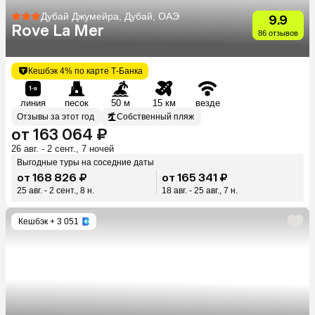
Дубай Джумейра, Дубай, ОАЭ
9.9
Rove La Mer
86 отзывов
Кешбэк 4% по карте Т-Банка
линия
песок
50 м
15 км
везде
Отзывы за этот год
Собственный пляж
от 163 064 ₽
26 авг. - 2 сент., 7 ночей
Выгодные туры на соседние даты
от 168 826 ₽
от 165 341 ₽
25 авг. - 2 сент., 8 н.
18 авг. - 25 авг., 7 н.
Кешбэк
+ 3 051