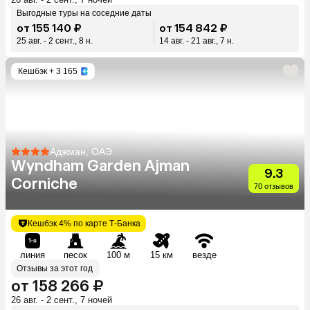
Выгодные туры на соседние даты
от 155 140 ₽
от 154 842 ₽
25 авг. - 2 сент., 8 н.
14 авг. - 21 авг., 7 н.
Кешбэк
+ 3 165
Аджман, ОАЭ
Wyndham Garden Ajman
9.3
Corniche
70 отзывов
Кешбэк 4% по карте Т-Банка
линия
песок
100 м
15 км
везде
Отзывы за этот год
от 158 266 ₽
26 авг. - 2 сент., 7 ночей