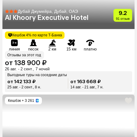
Дубай Джумейра, Дубай, ОАЭ
9.2
Al Khoory Executive Hotel
91 отзыв
Кешбэк 4% по карте Т-Банка
линия
песок
2 км
15 км
платно
Отзывы за этот год
от 138 900 ₽
26 авг. - 2 сент., 7 ночей
Выгодные туры на соседние даты
от 142 133 ₽
от 163 668 ₽
25 авг. - 2 сент., 8 н.
14 авг. - 21 авг., 7 н.
Кешбэк
+ 3 261