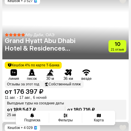
Кешбэк
+ 3 527
Абу-Даби, ОАЭ
Grand Hyatt Abu Dhabi
10
Hotel & Residences
21 отзыв
Emirates Pearl
Кешбэк 4% по карте Т-Банка
линия
песок
30 м
36 км
везде
Отзывы за этот год
Собственный пляж
от 176 397 ₽
11 авг. - 17 авг., 6 ночей
Выгодные туры на соседние даты
от 188 547 ₽
от 180 716 ₽
25 авг. - 2 сент., 8 н.
26 авг. - 2 сент., 7 н.
Подписка
Фильтры
Карта
Кешбэк
+ 4 029