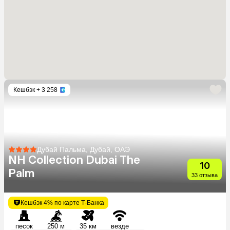
Кешбэк
+ 3 258
Дубай Пальма, Дубай, ОАЭ
NH Collection Dubai The
10
Palm
33 отзыва
Кешбэк 4% по карте Т-Банка
песок
250 м
35 км
везде