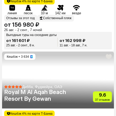
Кешбэк 4% по карте Т-Банка
линия
песок
10 м
142 км
везде
Отзывы за этот год
Собственный пляж
от 156 980 ₽
26 авг. - 2 сент., 7 ночей
Выгодные туры на соседние даты
от 161 601 ₽
от 162 998 ₽
25 авг. - 2 сент., 8 н.
11 авг. - 18 авг., 7 н.
Кешбэк
+ 3 634
Дибба, Фуджейра, ОАЭ
Royal M Al Aqah Beach
9.6
Resort By Gewan
37 отзывов
Кешбэк 4% по карте Т-Банка