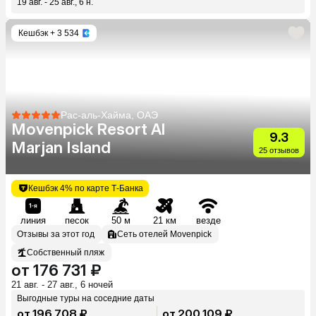
19 авг. - 25 авг., 6 н.
Кешбэк
+ 3 534
Рас-аль-Хайма, ОАЭ
Movenpick Resort Al
9.3
Marjan Island
25 отзывов
Кешбэк 4% по карте Т-Банка
линия
песок
50 м
21 км
везде
Отзывы за этот год
Сеть отелей Movenpick
Собственный пляж
от 176 731 ₽
21 авг. - 27 авг., 6 ночей
Выгодные туры на соседние даты
от 196 708 ₽
от 200 109 ₽