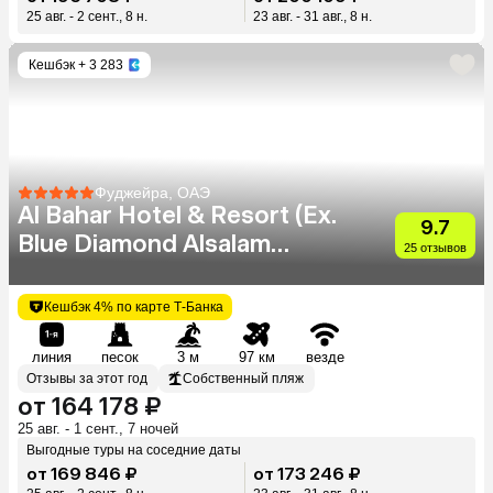
25 авг. - 2 сент., 8 н.
23 авг. - 31 авг., 8 н.
Кешбэк
+ 3 283
Фуджейра, ОАЭ
Al Bahar Hotel & Resort (Ex.
9.7
Blue Diamond Alsalam
25 отзывов
Resort)
Кешбэк 4% по карте Т-Банка
линия
песок
3 м
97 км
везде
Отзывы за этот год
Собственный пляж
от 164 178 ₽
25 авг. - 1 сент., 7 ночей
Выгодные туры на соседние даты
от 169 846 ₽
от 173 246 ₽