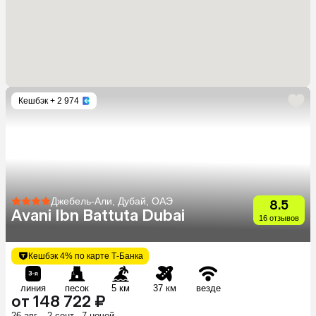
Кешбэк
+ 2 974
Джебель-Али, Дубай, ОАЭ
8.5
Avani Ibn Battuta Dubai
16 отзывов
Кешбэк 4% по карте Т-Банка
линия
песок
5 км
37 км
везде
от 148 722 ₽
26 авг. - 2 сент., 7 ночей