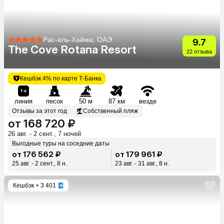
Рас-аль-Хайма, ОАЭ
9.7
The Cove Rotana Resort
22 отзыва
Кешбэк 4% по карте Т-Банка
линия
песок
50 м
87 км
везде
Отзывы за этот год
Собственный пляж
от 168 720 ₽
26 авг. - 2 сент., 7 ночей
Выгодные туры на соседние даты
от 176 562 ₽
от 179 961 ₽
25 авг. - 2 сент., 8 н.
23 авг. - 31 авг., 8 н.
Кешбэк
+ 3 401