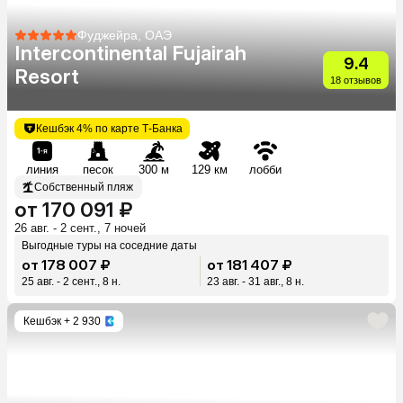
Фуджейра, ОАЭ
Intercontinental Fujairah
9.4
Resort
18 отзывов
Кешбэк 4% по карте Т-Банка
линия
песок
300 м
129 км
лобби
Собственный пляж
от 170 091 ₽
26 авг. - 2 сент., 7 ночей
Выгодные туры на соседние даты
от 178 007 ₽
от 181 407 ₽
25 авг. - 2 сент., 8 н.
23 авг. - 31 авг., 8 н.
Кешбэк
+ 2 930