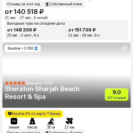
Отзывы за этот год
Собственный пляж
от 140 518 ₽
21 авг. - 27 авг., 6 ночей
Выгодные туры на соседние даты
от 148 339 ₽
от 151 739 ₽
25 авг. - 2 сент., 8 н.
21 авг. - 29 авг., 8 н.
Кешбэк
+ 3 350
Шарджа, ОАЭ
Sheraton Sharjah Beach
9.0
Resort & Spa
107 отзывов
Кешбэк 4% по карте Т-Банка
линия
песок
30 м
17 км
Отзывы за этот год
Собственный пляж