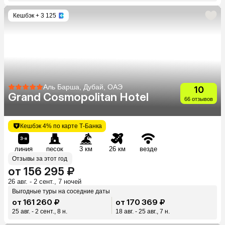
Кешбэк
+ 3 125
Аль Барша, Дубай, ОАЭ
10
Grand Cosmopolitan Hotel
66 отзывов
Кешбэк 4% по карте Т-Банка
линия
песок
3 км
26 км
везде
Отзывы за этот год
от 156 295 ₽
26 авг. - 2 сент., 7 ночей
Выгодные туры на соседние даты
от 161 260 ₽
от 170 369 ₽
25 авг. - 2 сент., 8 н.
18 авг. - 25 авг., 7 н.