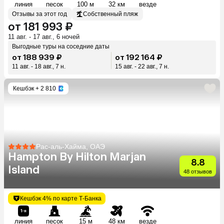
линия
песок
100 м
32 км
везде
Отзывы за этот год
Собственный пляж
от 181 993 ₽
11 авг. - 17 авг., 6 ночей
Выгодные туры на соседние даты
от 188 939 ₽
от 192 164 ₽
11 авг. - 18 авг., 7 н.
15 авг. - 22 авг., 7 н.
Кешбэк
+ 2 810
Рас-аль-Хайма, ОАЭ
Hampton By Hilton Marjan
8.8
Island
48 отзывов
Кешбэк 4% по карте Т-Банка
линия
песок
15 м
48 км
везде