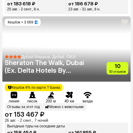
от 183 618 ₽
от 186 678 ₽
25 авг. - 2 сент., 8 н.
23 авг. - 31 авг., 8 н.
Кешбэк
+ 3 069
Дубай Марина, Дубай, ОАЭ
Sheraton The Walk, Dubai
10
(Ex. Delta Hotels By
30 отзывов
Marriott)
Кешбэк 4% по карте Т-Банка
линия
песок
200 м
40 км
везде
Отзывы за этот год
Можно с животными
от 153 467 ₽
26 авг. - 2 сент., 7 ночей
Выгодные туры на соседние даты
от 158 454 ₽
от 161 855 ₽