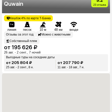
9.2
Quwain
23 отзыва
Кешбэк 4% по карте Т-Банка
линия
песок
10 м
48 км
везде
Отзывы за этот год
Можно с животными
Собственный пляж
от 195 626 ₽
26 авг. - 2 сент., 7 ночей
Выгодные туры на соседние даты
от 205 804 ₽
от 207 790 ₽
25 авг. - 2 сент., 8 н.
11 авг. - 18 авг., 7 н.