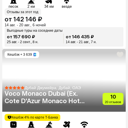
песок
2 км
34 км
везде
Отзывы за этот год
от 142 146 ₽
14 авг. - 20 авг., 6 ночей
Выгодные туры на соседние даты
от 157 690 ₽
от 146 435 ₽
25 авг. - 2 сент., 8 н.
14 авг. - 21 авг., 7 н.
Кешбэк
+ 3 639
Дубай Джумейра, Дубай, ОАЭ
Voco Monaco Dubai (Ex.
10
Cote D'Azur Monaco Hotel)
20 отзывов
(Adults Only 18+)
Кешбэк 4% по карте Т-Банка