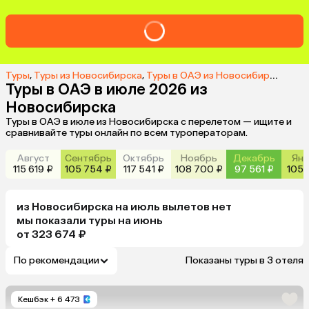
Туры
,
Туры из Новосибирска
,
Туры в ОАЭ из Новосибирска
,
Тур
Туры в ОАЭ в июле 2026 из
Новосибирска
Туры в ОАЭ в июле из Новосибирска с перелетом — ищите и
сравнивайте туры онлайн по всем туроператорам.
Август
Сентябрь
Октябрь
Ноябрь
Декабрь
Янв
115 619 ₽
105 754 ₽
117 541 ₽
108 700 ₽
97 561 ₽
105 
из
Новосибирска
на июль
вылетов нет
мы показали туры
на
июнь
от 323 674 ₽
По рекомендации
Показаны туры в 3 отеля
Кешбэк
+ 6 473