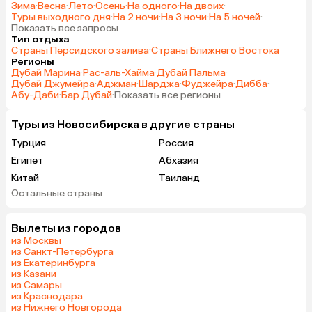
Зима
·
Весна
·
Лето
·
Осень
·
На одного
·
На двоих
·
времени был мир, в не
Туры выходного дня
·
На 2 ночи
·
На 3 ночи
·
На 5 ночей
·
гражданские борта и 
Показать все запросы
котики Альмамзара.
Тип отдыха
Страны Персидского залива
·
Страны Ближнего Востока
Регионы
Дубай Марина
·
Рас-аль-Хайма
·
Дубай Пальма
·
Дубай Джумейра
·
Аджман
·
Шарджа
·
Фуджейра
·
Дибба
·
Абу-Даби
·
Бар Дубай
·
Показать все регионы
Туры из Новосибирска в другие страны
Турция
Россия
Египет
Абхазия
Китай
Таиланд
Остальные страны
Вьетнам
Мальдивы
Грузия
Армения
Вылеты из городов
Беларусь
Казахстан
из Москвы
Шри-Ланка
Узбекистан
из Санкт-Петербурга
из Екатеринбурга
Азербайджан
Сербия
из Казани
Катар
Киргизия
из Самары
из Краснодара
Гонконг
Саудовская Аравия
из Нижнего Новгорода