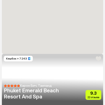
Кешбэк
+ 7 243
Карон Бич, Таиланд
Phuket Emerald Beach
9.3
Resort And Spa
22 отзыва