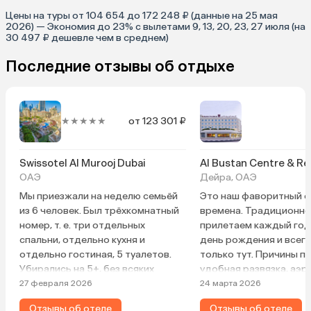
Цены на туры от 104 654 до 172 248 ₽ (данные на 25 мая
2026) — Экономия до 23% с вылетами 9, 13, 20, 23, 27 июля (на
30 497 ₽ дешевле чем в среднем)
Последние отзывы об отдыхе
★★★★★
от 123 301 ₽
Swissotel Al Murooj Dubai
Al Bustan Centre & R
ОАЭ
Дейра, ОАЭ
Мы приезжали на неделю семьёй
Это наш фаворитный от
из 6 человек. Был трёхкомнатный
времена. Традиционно
номер, т. е. три отдельных
прилетаем каждый год
спальни, отдельно кухня и
день рождения и всег
отдельно гостиная, 5 туалетов.
только тут. Причины п
Убирались на 5+, без всяких
удобная развязка, аэр
напоминаний и просьб ежедневно.
шаговой доступности,
27 февраля 2026
24 марта 2026
Территория отеля 5+ — и зелень,
эмират Шарджа, цены 
Отзывы об отеле
Отзывы об отеле