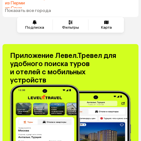
Таджикистан
Венгрия
из Перми
из Сочи
Показать все города
из Челябинска
Подписка
Фильтры
Карта
Приложение Левел.Тревел для
удобного поиска туров
и отелей с мобильных
устройств