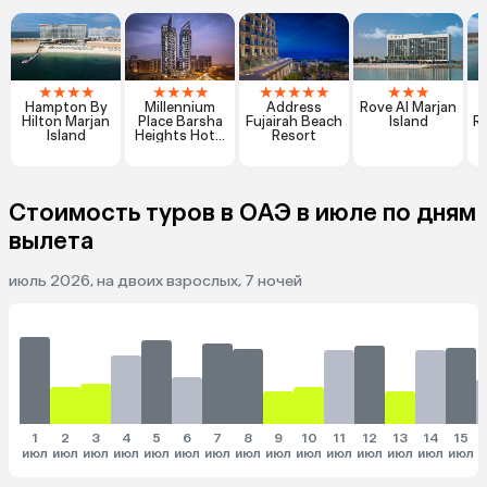
★
★
★
★
★
★
★
★
★
★
★
★
★
★
★
★
Hampton By
Millennium
Address
Rove Al Marjan
R
Hilton Marjan
Place Barsha
Fujairah Beach
Island
Re
Island
Heights Hotel
Resort
& Apartments
Стоимость туров в ОАЭ в июле по дням
вылета
июль 2026, на двоих взрослых, 7 ночей
1
2
3
4
5
6
7
8
9
10
11
12
13
14
15
июл
июл
июл
июл
июл
июл
июл
июл
июл
июл
июл
июл
июл
июл
июл
и