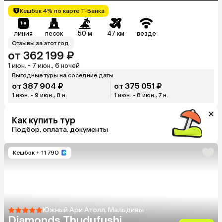
Кешбэк 4% по карте Т-Банка
линия
песок
50 м
47 км
везде
Отзывы за этот год
от 362 199 ₽
1 июн. - 7 июн., 6 ночей
Выгодные туры на соседние даты
от 387 904 ₽
от 375 051 ₽
1 июн. - 9 июн., 8 н.
1 июн. - 8 июн., 7 н.
Как купить тур
Подбор, оплата, документы
Кешбэк
+ 11 790
Южный Ари Атолл, Мальдивы
Diamonds Thudufushi