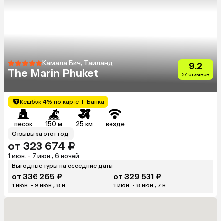
Камала Бич, Таиланд
9.2
The Marin Phuket
27 отзывов
Кешбэк 4% по карте Т-Банка
песок
150 м
25 км
везде
Отзывы за этот год
от 323 674 ₽
1 июн. - 7 июн., 6 ночей
Выгодные туры на соседние даты
от 336 265 ₽
от 329 531 ₽
1 июн. - 9 июн., 8 н.
1 июн. - 8 июн., 7 н.