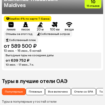
10
Maldives
15 отзывов
Кешбэк 4% по карте Т-Банка
линия
песок
20 м
100 км
везде
Отзывы за этот год
Собственный остров
Собственный пляж
от 589 500 ₽
10 июн. - 16 июн., 6 ночей
Выгодные туры на соседние даты
от 639 752 ₽
10 июн. - 17 июн., 7 н.
Туры в лучшие отели ОАЭ
Популярные
Пляжные
Все включено
Отели со SPA
Тол
Туры в популярные у гостей отели