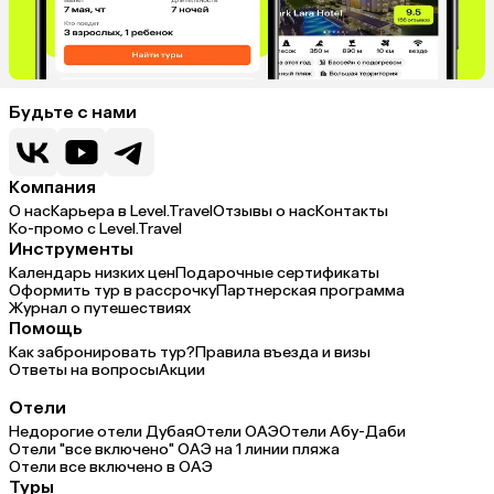
Будьте с нами
Компания
О нас
Карьера в Level.Travel
Отзывы о нас
Контакты
Ко-промо с Level.Travel
Инструменты
Календарь низких цен
Подарочные сертификаты
Оформить тур в рассрочку
Партнерская программа
Журнал о путешествиях
Помощь
Как забронировать тур?
Правила въезда и визы
Ответы на вопросы
Акции
Отели
Недорогие отели Дубая
Отели ОАЭ
Отели Абу-Даби
Отели "все включено" ОАЭ на 1 линии пляжа
Отели все включено в ОАЭ
Туры