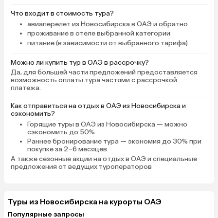
пор помню запах утром
Что входит в стоимость тура?
идёшь на завтрак по п
авиаперелет из Новосибирска в ОАЭ и обратно
торговому центру, лю
проживание в отеле выбранной категории
платьями и тканями в м
питание (в зависимости от выбранного тарифа)
это такая роскошь, чт
ковровая дорожка гол
Можно ли купить тур в ОАЭ в рассрочку?
сравнится с этим! Зав
Да, для большей части предложений предоставляется
отличные, и не важно, 
возможность оплаты тура частями с рассрочкой
платежа.
отдыхающих, или нет, 
уходишь сытым. Отдел
Как отправиться на отдых в ОАЭ из Новосибирска и
— это датское масло L
сэкономить?
завтраке, самое вкусно
Горящие туры в ОАЭ
из Новосибирска — можно
Ещё бы солёное, но та
сэкономить до 50%
купить в любом близл
Раннее бронирование тура
— экономия до 30% при
покупке за 2–6 месяцев
магазине. Конечно, я 
А также
сезонные акции на отдых в ОАЭ
и специальные
что сейчас происходит
предложения от ведущих туроператоров
Ближнем Востоке, вед
улетели всего за 3 дня
всего. В следующем го
Туры из Новосибирска на курорты ОАЭ
обязательно вернёмся
очень хочу, чтобы к эт
Популярные запросы