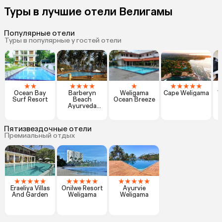
Туры в лучшие отели Велигамы
Популярные отели
Туры в популярные у гостей отели
★
★
★
★
★
★
★
★
★
★
★
★
Ocean Bay
Barberyn
Weligama
Cape Weligama
W
Surf Resort
Beach
Ocean Breeze
Ayurveda
R
Resort
Пятизвездочные отели
Премиальный отдых
★
★
★
★
★
★
★
★
★
★
★
★
★
★
★
Eraeliya Villas
Onilwe Resort
Ayurvie
And Garden
Weligama
Weligama