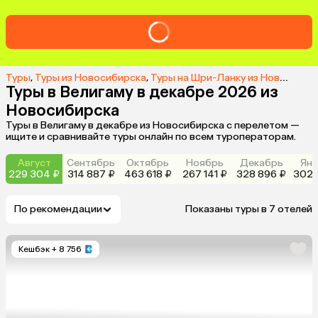
Туры
,
Туры из Новосибирска
,
Туры на Шри-Ланку из Новосибирска
Туры в Велигаму в декабре 2026 из
Новосибирска
Туры в Велигаму в декабре из Новосибирска с перелетом —
ищите и сравнивайте туры онлайн по всем туроператорам.
Август
Сентябрь
Октябрь
Ноябрь
Декабрь
Янв
229 304 ₽
314 887 ₽
463 618 ₽
267 141 ₽
328 896 ₽
302 
По рекомендации
Показаны туры в 7 отелей
Кешбэк
+ 8 756