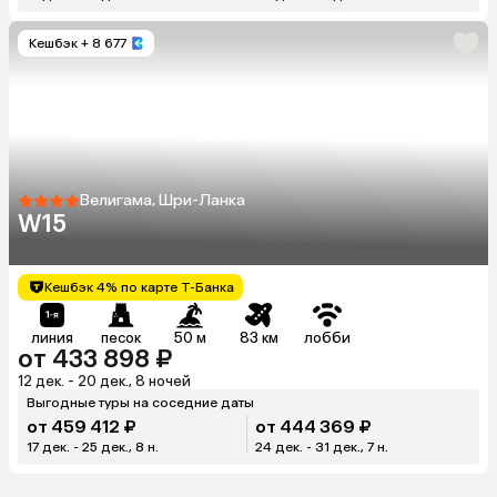
Кешбэк
+ 8 677
Велигама, Шри-Ланка
W15
Кешбэк 4% по карте Т-Банка
линия
песок
50 м
83 км
лобби
от 433 898 ₽
12 дек. - 20 дек., 8 ночей
Выгодные туры на соседние даты
от 459 412 ₽
от 444 369 ₽
17 дек. - 25 дек., 8 н.
24 дек. - 31 дек., 7 н.