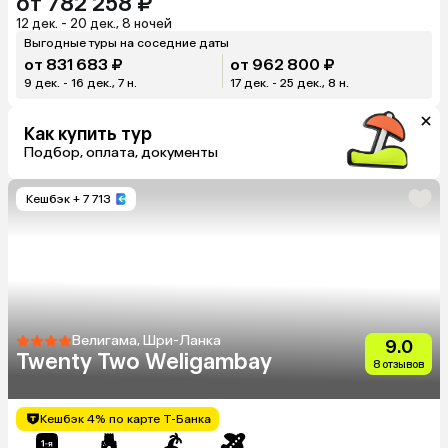
от 782 258 ₽
12 дек. - 20 дек., 8 ночей
Выгодные туры на соседние даты
от 831 683 ₽
от 962 800 ₽
9 дек. - 16 дек., 7 н.
17 дек. - 25 дек., 8 н.
Как купить тур
Подбор, оплата, документы
Кешбэк
+ 7 713
Велигама, Шри-Ланка
9.0
Twenty Two Weligambay
8 отзывов
Кешбэк 4% по карте Т-Банка