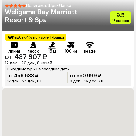
Велигама, Шри-Ланка
Weligama Bay Marriott
9.5
Resort & Spa
13 отзывов
Кешбэк 4% по карте Т-Банка
линия
песок
15 м
100 км
везде
от 437 807 ₽
12 дек. - 20 дек., 8 ночей
Выгодные туры на соседние даты
от 456 633 ₽
от 550 999 ₽
17 дек. - 25 дек., 8 н.
9 дек. - 16 дек., 7 н.