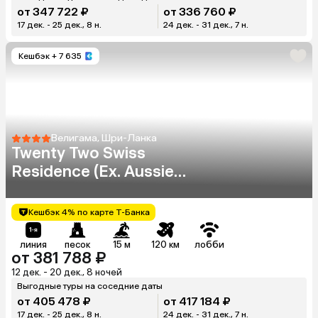
от 347 722 ₽
от 336 760 ₽
17 дек. - 25 дек., 8 н.
24 дек. - 31 дек., 7 н.
Кешбэк
+ 7 635
Велигама, Шри-Ланка
Twenty Two Swiss
Residence (Ex. Aussie
Swiss Beach Resort)
Кешбэк 4% по карте Т-Банка
линия
песок
15 м
120 км
лобби
от 381 788 ₽
12 дек. - 20 дек., 8 ночей
Выгодные туры на соседние даты
от 405 478 ₽
от 417 184 ₽
17 дек. - 25 дек., 8 н.
24 дек. - 31 дек., 7 н.