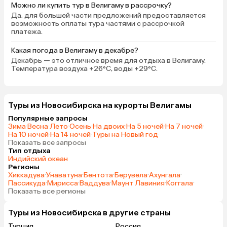
Можно ли купить тур в Велигаму в рассрочку?
Да, для большей части предложений предоставляется
возможность оплаты тура частями с рассрочкой
платежа.
Какая погода в Велигаму в декабре?
Декабрь — это отличное время для отдыха в Велигаму.
Температура воздуха +26°C, воды +29°C.
Туры из Новосибирска на курорты Велигамы
Популярные запросы
Зима
·
Весна
·
Лето
·
Осень
·
На двоих
·
На 5 ночей
·
На 7 ночей
·
На 10 ночей
·
На 14 ночей
·
Туры на Новый год
·
Показать все запросы
Тип отдыха
Индийский океан
Регионы
Хиккадува
·
Унаватуна
·
Бентота
·
Берувела
·
Ахунгала
·
Пассикуда
·
Мирисса
·
Ваддува
·
Маунт Лавиния
·
Коггала
·
Показать все регионы
Туры из Новосибирска в другие страны
Турция
Россия