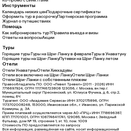
Ко-промо с Level.Travel
Инструменты
Календарь низких цен
Подарочные сертификаты
Оформить тур в рассрочку
Партнерская программа
Журнал о путешествиях
Помощь
Как забронировать тур?
Правила въезда и визы
Ответы на вопросы
Акции
Туры
Горящие туры
Туры на Шри-Ланку в феврале
Туры в Унаватуну
Горящие туры на Шри-Ланку
Путевки на Шри-Ланку летом
Отели
Отели Унаватуны
Отели Хиккадувы
Отели все включено на Шри-Ланку
Отели Шри-Ланки
Отели Шри-Ланки с собственным пляжем
Правообладатель ПО: ООО «Левел Тревел» (2011 - 2026) ИНН
7716697924, ОГРН 1117746723808 123056, г. Москва, вн.тер.г.
Муниципальный округ Пресненский, ул. Юлиуса Фучика, д.6, стр.2,
помещ.6Ч
Турагент: ООО «Академия Сервиса» ИНН 3702175896, ОГРН
1173702008248, 153000, Ивановская обл., г. Иваново, ул. Парижской
Коммуны, д. ЗА
Прием платежей осуществляется через АО «ПРЦ» ИНН 7718696387,
КПП 771701001, ОГРН 1087746411741, 129085, Москва г, Звёздный
бульвар, дом № 19, строение 1, эт. 10, пом. 1009
Стоимость ПО предоставляется по запросу
Вся информация, размещённая на сайте, носит информационный