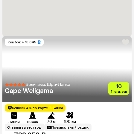
Кешбэк
+ 15 645
Велигама, Шри-Ланка
10
Cape Weligama
11 отзывов
Кешбэк 4% по карте Т-Банка
линия
песок
70 м
190 км
Отзывы за этот год
Премиальный отдых