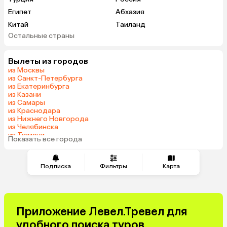
Египет
Абхазия
Китай
Таиланд
Остальные страны
Вьетнам
ОАЭ
Мальдивы
Грузия
Вылеты из городов
Беларусь
Армения
из Москвы
Шри-Ланка
Казахстан
из Санкт-Петербурга
из Екатеринбурга
Азербайджан
Узбекистан
из Казани
Сербия
Катар
из Самары
из Краснодара
Киргизия
Гонконг
из Нижнего Новгорода
Саудовская Аравия
Таджикистан
из Челябинска
из Тюмени
Венгрия
Показать все города
из Минеральных Вод
Подписка
Фильтры
Карта
Приложение Левел.Тревел для
удобного поиска туров