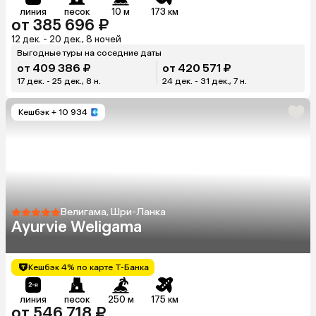
линия
песок
10 м
173 км
от 385 696 ₽
12 дек. - 20 дек., 8 ночей
Выгодные туры на соседние даты
от 409 386 ₽
от 420 571 ₽
17 дек. - 25 дек., 8 н.
24 дек. - 31 дек., 7 н.
Кешбэк
+ 10 934
Велигама, Шри-Ланка
Ayurvie Weligama
Кешбэк 4% по карте Т-Банка
линия
песок
250 м
175 км
от 546 718 ₽