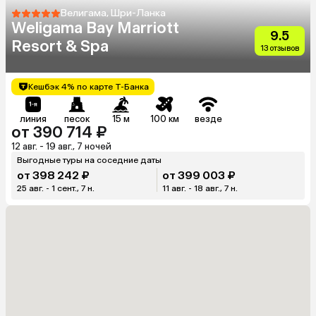
Велигама, Шри-Ланка
Weligama Bay Marriott
9.5
Resort & Spa
13 отзывов
Кешбэк 4% по карте Т-Банка
линия
песок
15 м
100 км
везде
от 390 714 ₽
12 авг. - 19 авг., 7 ночей
Выгодные туры на соседние даты
от 398 242 ₽
от 399 003 ₽
25 авг. - 1 сент., 7 н.
11 авг. - 18 авг., 7 н.