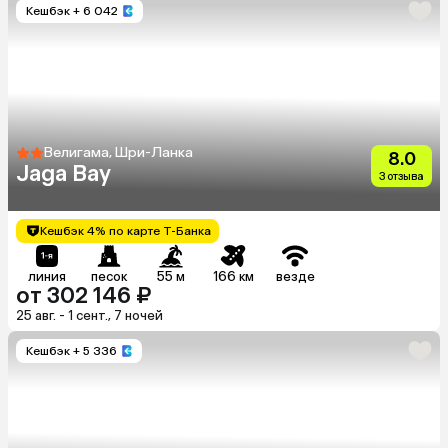
Кешбэк
+ 6 042
Велигама, Шри-Ланка
8.0
Jaga Bay
3 отзыва
Кешбэк 4% по карте Т-Банка
линия
песок
55 м
166 км
везде
от 302 146 ₽
25 авг. - 1 сент., 7 ночей
Кешбэк
+ 5 336