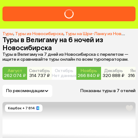
Туры
,
Туры из Новосибирска
,
Туры на Шри-Ланку из Новосибирска
Туры в Велигаму на 6 ночей из
Новосибирска
Туры в Велигаму на 7 дней из Новосибирска с перелетом —
ищите и сравнивайте туры онлайн по всем туроператорам.
Август
Сентябрь
Октябрь
Ноябрь
Декабрь
Янв
262 074 ₽
314 737 ₽
Нет данных
266 840 ₽
320 888 ₽
316 
По рекомендации
Показаны туры в 7 отелей
Кешбэк
+ 7 814