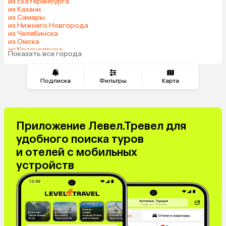
из Екатеринбурга
из Казани
из Самары
из Нижнего Новгорода
из Челябинска
из Омска
из Красноярска
Показать все города
из Волгограда
Подписка
Фильтры
Карта
Приложение Левел.Тревел для
удобного поиска туров
и отелей с мобильных
устройств