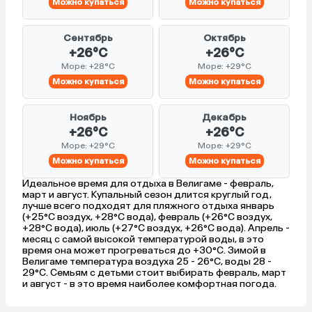
Можно купаться
Можно купаться
Сентябрь
Октябрь
+26°C
+26°C
Море: +28°C
Море: +29°C
Можно купаться
Можно купаться
Ноябрь
Декабрь
+26°C
+26°C
Море: +29°C
Море: +29°C
Можно купаться
Можно купаться
Идеальное время для отдыха в Велигаме - февраль,
март и август. Купальный сезон длится круглый год,
лучше всего подходят для пляжного отдыха январь
(+25°C воздух, +28°C вода), февраль (+26°C воздух,
+28°C вода), июль (+27°C воздух, +26°C вода). Апрель -
месяц с самой высокой температурой воды, в это
время она может прогреваться до +30°C. Зимой в
Велигаме температура воздуха 25 - 26°C, воды 28 -
29°C. Семьям с детьми стоит выбирать февраль, март
и август - в это время наиболее комфортная погода.