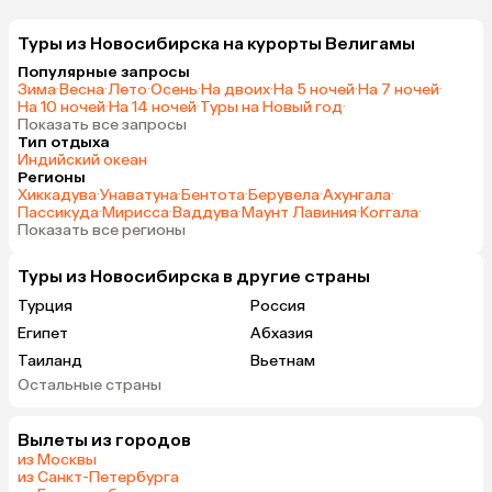
Туры из Новосибирска на курорты Велигамы
Популярные запросы
Зима
·
Весна
·
Лето
·
Осень
·
На двоих
·
На 5 ночей
·
На 7 ночей
·
На 10 ночей
·
На 14 ночей
·
Туры на Новый год
·
Показать все запросы
Тип отдыха
Индийский океан
Регионы
Хиккадува
·
Унаватуна
·
Бентота
·
Берувела
·
Ахунгала
·
Пассикуда
·
Мирисса
·
Ваддува
·
Маунт Лавиния
·
Коггала
·
Показать все регионы
Туры из Новосибирска в другие страны
Турция
Россия
Египет
Абхазия
Таиланд
Вьетнам
Остальные страны
ОАЭ
Мальдивы
Шри-Ланка
Гонконг
Вылеты из городов
Саудовская Аравия
из Москвы
из Санкт-Петербурга