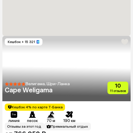
Кешбэк
+ 15 321
Велигама, Шри-Ланка
10
Cape Weligama
11 отзывов
Кешбэк 4% по карте Т-Банка
линия
песок
70 м
190 км
Отзывы за этот год
Премиальный отдых