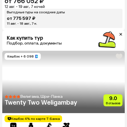
от 766 052 ₽
12 авг. - 19 авг., 7 ночей
Выгодные туры на соседние даты
от 775 597 ₽
11 авг. - 18 авг., 7 н.
Как купить тур
Подбор, оплата, документы
Кешбэк
+ 6 098
Велигама, Шри-Ланка
9.0
Twenty Two Weligambay
8 отзывов
Кешбэк 4% по карте Т-Банка