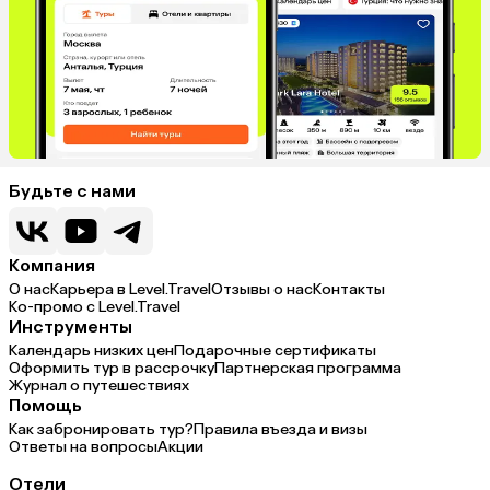
Будьте с нами
Компания
О нас
Карьера в Level.Travel
Отзывы о нас
Контакты
Ко-промо с Level.Travel
Инструменты
Календарь низких цен
Подарочные сертификаты
Оформить тур в рассрочку
Партнерская программа
Журнал о путешествиях
Помощь
Как забронировать тур?
Правила въезда и визы
Ответы на вопросы
Акции
Отели