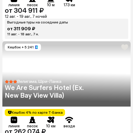
линия
песок
10 м
173 км
от 304 911 ₽
12 авг. - 19 авг., 7 ночей
Выгодные туры на соседние даты
от 311 909 ₽
11 авг. - 18 авг., 7 н.
Кешбэк
+ 5 241
Велигама, Шри-Ланка
We Are Surfers Hotel (Ex.
New Bay View Villa)
Кешбэк 4% по карте Т-Банка
линия
песок
10 км
везде
от 262 074 ₽