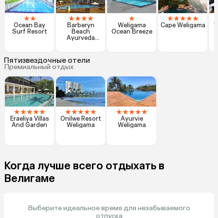
★
★
★
★
★
★
★
★
★
★
★
★
Ocean Bay
Barberyn
Weligama
Cape Weligama
W
Surf Resort
Beach
Ocean Breeze
Ayurveda
R
Resort
Пятизвездочные отели
Премиальный отдых
★
★
★
★
★
★
★
★
★
★
★
★
★
★
★
Eraeliya Villas
Onilwe Resort
Ayurvie
And Garden
Weligama
Weligama
Когда лучше всего отдыхать в
Велигаме
Выберите идеальное время для незабываемого
отпуска