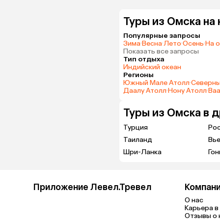
Туры из Омска на
Популярные запросы
Зима
·
Весна
·
Лето
·
Осень
·
На 
Показать все запросы
Тип отдыха
Индийский океан
Регионы
Южный Мале Атолл
·
Северны
Даалу Атолл
·
Нону Атолл
·
Ваа
Туры из Омска в 
Турция
Ро
Таиланд
Вь
Шри-Ланка
Гон
Приложение Левел.Тревел
Компан
О нас
Карьера в 
Отзывы о 