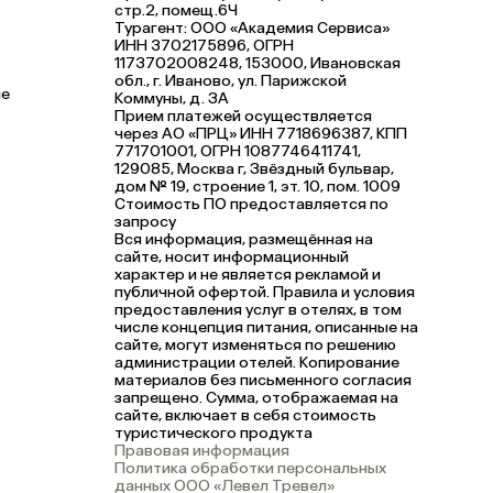
стр.2, помещ.6Ч
Турагент: ООО «Академия Сервиса»
ИНН 3702175896, ОГРН
1173702008248, 153000, Ивановская
обл., г. Иваново, ул. Парижской
ле
Коммуны, д. ЗА
Прием платежей осуществляется
через АО «ПРЦ» ИНН 7718696387, КПП
771701001, ОГРН 1087746411741,
129085, Москва г, Звёздный бульвар,
дом № 19, строение 1, эт. 10, пом. 1009
Стоимость ПО предоставляется по
запросу
Вся информация, размещённая на
сайте, носит информационный
характер и не является рекламой и
публичной офертой. Правила и условия
предоставления услуг в отелях, в том
числе концепция питания, описанные на
сайте, могут изменяться по решению
администрации отелей. Копирование
материалов без письменного согласия
запрещено. Сумма, отображаемая на
сайте, включает в себя стоимость
туристического продукта
Правовая информация
Политика обработки персональных
данных ООО «Левел Тревел»