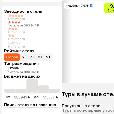
9
Кешбэк
+ 7 678
Звёздность отеля
13 от
Нет отелей
1 отель от 383 941 ₽
Нет отелей
Нет отелей
другое
Нет отелей
Рейтинг отеля
Любой
6+
7+
8+
9+
Тип размещения
Отель
1 отель от 383 941 ₽
Бюджет на двоих
Туры в лучшие оте
от
₽
до
₽
Поиск отеля по названию
Популярные отели
Туры в популярные у гос