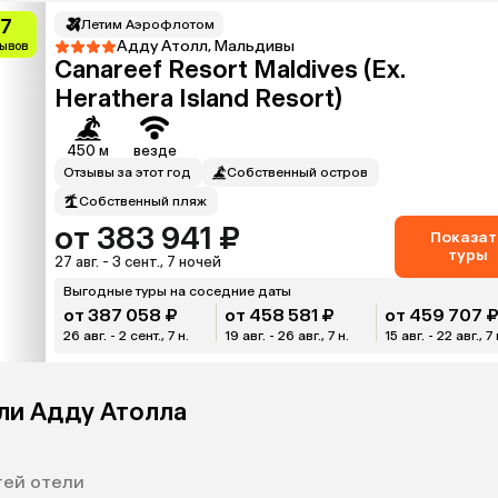
.7
Летим Аэрофлотом
Адду Атолл, Мальдивы
зывов
Canareef Resort Maldives (Ex.
Herathera Island Resort)
450 м
везде
Отзывы за этот год
Собственный остров
Собственный пляж
от 383 941 ₽
Показат
туры
27 авг. - 3 сент., 7 ночей
Выгодные туры на соседние даты
от 387 058 ₽
от 458 581 ₽
от 459 707 
26 авг. - 2 сент., 7 н.
19 авг. - 26 авг., 7 н.
15 авг. - 22 авг., 7 
ли Адду Атолла
тей отели