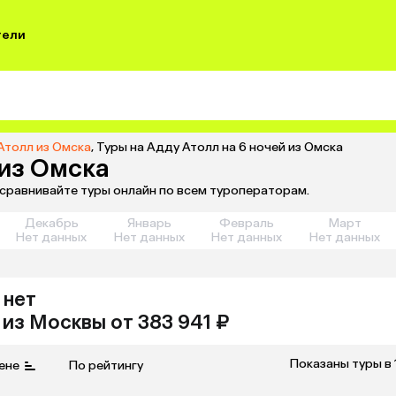
тели
Атолл из Омска
,
Туры на Адду Атолл на 6 ночей из Омска
 из Омска
 сравнивайте туры онлайн по всем туроператорам.
Декабрь
Январь
Февраль
Март
Нет данных
Нет данных
Нет данных
Нет данных
 нет
из
Москвы
от 383 941 ₽
Показаны туры в 
ене
По рейтингу