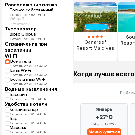
Расположение пляжа
Только собственный
1 отель от 383 941 ₽
Общий
Нет отелей
Туроператор
Biblio Globus
★
★
★
★
Sou
1 отель от 383 941 ₽
Canareef
Resor
Ограничения при
Resort Maldives
заселении
Wi-Fi
Все отели
1 отель от 383 941 ₽
Есть Wi-Fi
Когда лучше всего
1 отель от 383 941 ₽
Бесплатный Wi-Fi
1 отель от 383 941 ₽
Водные развлечения
Выбери
Бассейн
1 отель от 383 941 ₽
Удобства в отеле
Кондиционер
Январь
1 отель от 383 941 ₽
+27°C
Бар
1 отель от 383 941 ₽
Море: +28°C
Массаж
Можно купаться
1 отель от 383 941 ₽