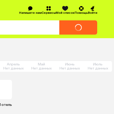
Напишите нам
Сервисы
Мой список
Помощь
Войти
Апрель
Май
Июнь
Июль
Нет данных
Нет данных
Нет данных
Нет данных
1 отель