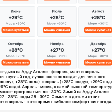
Июнь
Июль
Август
+29°C
+28°C
+28°C
Море: +30°C
Море: +30°C
Море: +30°C
Можно купаться
Можно купаться
Можно купаться
Октябрь
Ноябрь
Декабрь
+28°C
+27°C
+27°C
Море: +29°C
Море: +29°C
Море: +30°C
Можно купаться
Можно купаться
Можно купаться
отдыха на Адду Атолле - февраль, март и апрель.
ся круглый год, лучше всего подходят для пляжного
воздух, +28°C вода), февраль (+28°C воздух, +29°C вода
29°C вода). Апрель - месяц с самой высокой температу
а может прогреваться до +30°C. Зимой на Адду Атолле
7 - 28°C, воды 28 - 30°C. Семьям с детьми стоит
рт и апрель - в это время наиболее комфортная погода