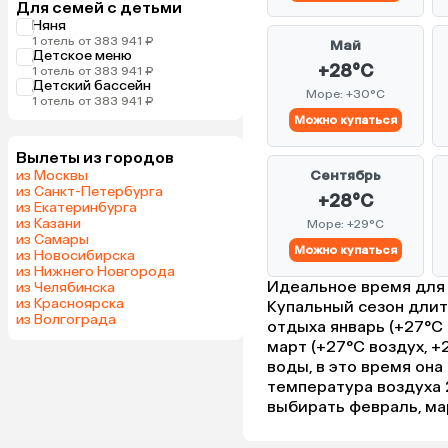
Для семей с детьми
Няня
1 отель от 383 941 ₽
Май
Детское меню
+28°C
1 отель от 383 941 ₽
Детский бассейн
Море: +30°C
1 отель от 383 941 ₽
Можно купаться
Вылеты из городов
из Москвы
Сентябрь
из Санкт-Петербурга
+28°C
из Екатеринбурга
из Казани
Море: +29°C
из Самары
Можно купаться
из Новосибирска
из Нижнего Новгорода
Идеальное время для 
из Челябинска
из Красноярска
Купальный сезон длит
из Волгограда
отдыха январь (+27°C 
март (+27°C воздух, +
воды, в это время он
температура воздуха 2
выбирать февраль, ма