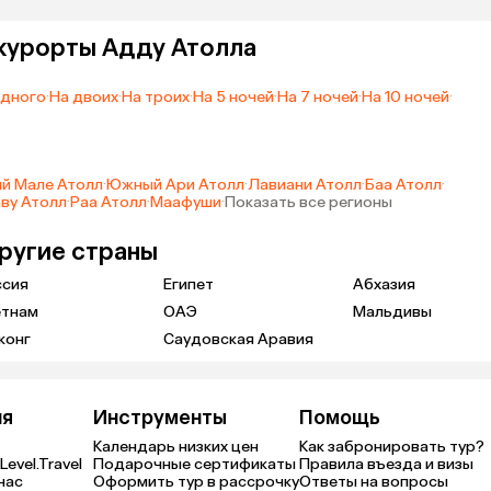
 курорты Адду Атолла
одного
·
На двоих
·
На троих
·
На 5 ночей
·
На 7 ночей
·
На 10 ночей
·
й Мале Атолл
·
Южный Ари Атолл
·
Лавиани Атолл
·
Баа Атолл
·
ву Атолл
·
Раа Атолл
·
Маафуши
·
Показать все регионы
другие страны
ссия
Египет
Абхазия
етнам
ОАЭ
Мальдивы
конг
Саудовская Аравия
ия
Инструменты
Помощь
Календарь низких цен
Как забронировать тур?
Level.Travel
Подарочные сертификаты
Правила въезда и визы
нас
Оформить тур в рассрочку
Ответы на вопросы