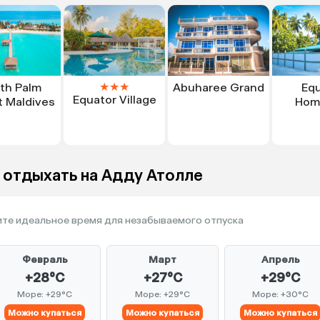
★
★
★
th Palm
Abuharee Grand
Equ
Equator Village
t Maldives
Hom
 отдыхать на Адду Атолле
те идеальное время для незабываемого отпуска
Февраль
Март
Апрель
+28°C
+27°C
+29°C
Море: +29°C
Море: +29°C
Море: +30°C
Можно купаться
Можно купаться
Можно купаться