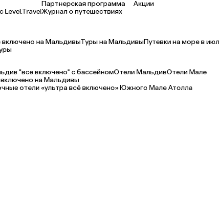
Партнерская программа
Акции
 Level.Travel
Журнал о путешествиях
 включено на Мальдивы
Туры на Мальдивы
Путевки на море в ию
уры
ьдив "все включено" с бассейном
Отели Мальдив
Отели Мале
 включено на Мальдивы
очные отели «ультра всё включено» Южного Мале Атолла