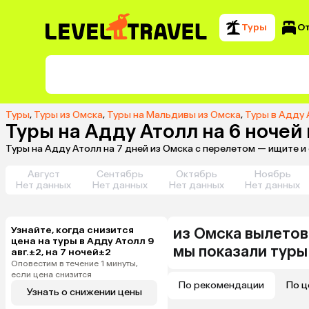
Туры
О
Туры
,
Туры из Омска
,
Туры на Мальдивы из Омска
,
Туры в Адду 
Туры на Адду Атолл на 6 ночей
Туры на Адду Атолл на 7 дней из Омска с перелетом — ищите и
Август
Сентябрь
Октябрь
Ноябрь
Нет данных
Нет данных
Нет данных
Нет данных
Узнайте, когда снизится
из
Омска
вылетов
цена на туры в Адду Атолл 9
мы показали туры
авг.±2, на 7 ночей±2
Оповестим в течение 1 минуты,
если цена снизится
По рекомендации
По ц
Узнать о снижении цены