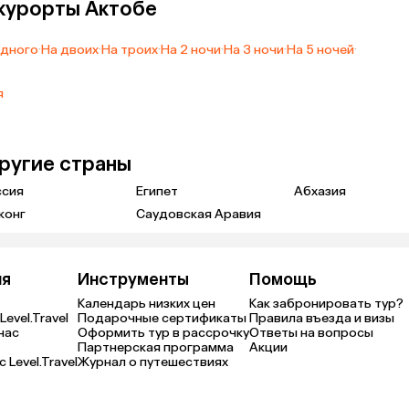
 курорты Актобе
одного
·
На двоих
·
На троих
·
На 2 ночи
·
На 3 ночи
·
На 5 ночей
·
я
другие страны
ссия
Египет
Абхазия
конг
Саудовская Аравия
ия
Инструменты
Помощь
Календарь низких цен
Как забронировать тур?
Level.Travel
Подарочные сертификаты
Правила въезда и визы
нас
Оформить тур в рассрочку
Ответы на вопросы
Партнерская программа
Акции
 Level.Travel
Журнал о путешествиях