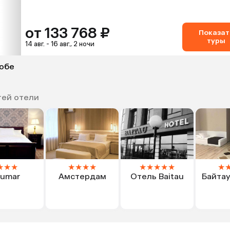
от 133 768 ₽
Показат
туры
14 авг. - 16 авг., 2 ночи
тобе
тей отели
★
★
★
★
★
★
★
★
★
★
★
★
★
umar
Амстердам
Отель Baitau
Байтау