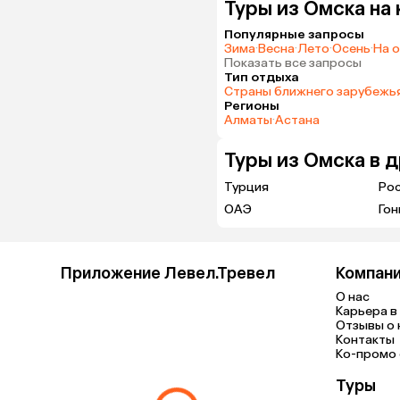
Туры из Омска на
Популярные запросы
Зима
·
Весна
·
Лето
·
Осень
·
На 
Показать все запросы
Тип отдыха
Страны ближнего зарубежь
Регионы
Алматы
·
Астана
Туры из Омска в 
Турция
Ро
ОАЭ
Гон
Приложение Левел.Тревел
Компан
О нас
Карьера в 
Отзывы о 
Контакты
Ко-промо с
Туры