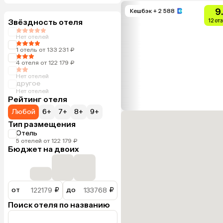
9
Кешбэк
+ 2 588
Звёздность отеля
12 от
Нет отелей
1 отель от 133 231 ₽
4 отеля от 122 179 ₽
Нет отелей
другое
Нет отелей
Рейтинг отеля
Любой
6+
7+
8+
9+
Тип размещения
Отель
5 отелей от 122 179 ₽
Бюджет на двоих
от
₽
до
₽
Поиск отеля по названию