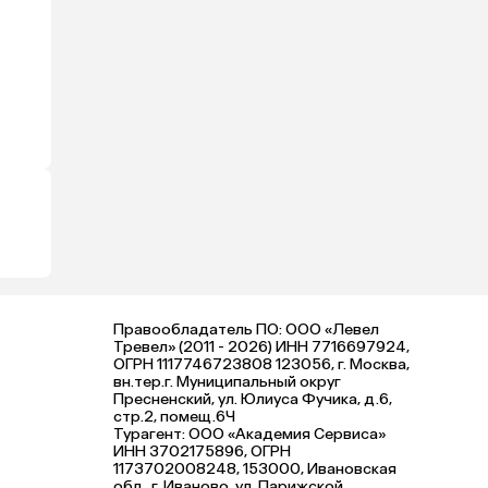
Правообладатель ПО: ООО «Левел
Тревел» (2011 - 2026) ИНН 7716697924,
ОГРН 1117746723808 123056, г. Москва,
вн.тер.г. Муниципальный округ
Пресненский, ул. Юлиуса Фучика, д.6,
стр.2, помещ.6Ч
Турагент: ООО «Академия Сервиса»
ИНН 3702175896, ОГРН
1173702008248, 153000, Ивановская
обл., г. Иваново, ул. Парижской