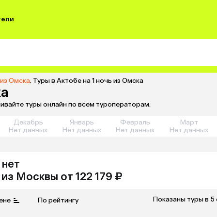
тели
 из Омска
,
Туры в Актобе на 1 ночь из Омска
ка
нивайте туры онлайн по всем туроператорам.
Декабрь
Январь
Февраль
Март
Нет данных
Нет данных
Нет данных
Нет данных
 нет
из
Москвы
от 122 179 ₽
Показаны туры в 5
ене
По рейтингу