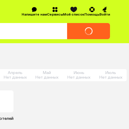
Напишите нам
Сервисы
Мой список
Помощь
Войти
Апрель
Май
Июнь
Июль
Нет данных
Нет данных
Нет данных
Нет данных
 отелей