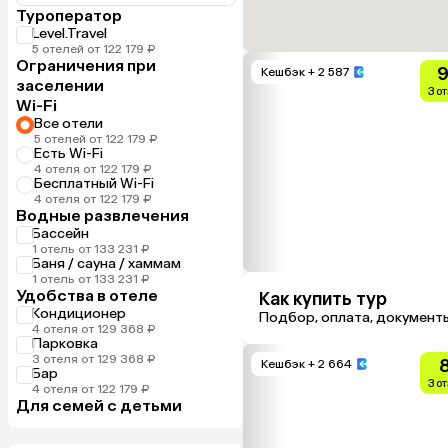
Туроператор
Level.Travel
5 отелей от 122 179 ₽
Ограничения при
9
Кешбэк
+ 2 587
заселении
3 о
Wi-Fi
Все отели
5 отелей от 122 179 ₽
Есть Wi-Fi
4 отеля от 122 179 ₽
Бесплатный Wi-Fi
4 отеля от 122 179 ₽
Водные развлечения
Бассейн
1 отель от 133 231 ₽
Баня / сауна / хаммам
1 отель от 133 231 ₽
Удобства в отеле
Как купить тур
Кондиционер
Подбор, оплата, документ
4 отеля от 129 368 ₽
Парковка
3 отеля от 129 368 ₽
8
Кешбэк
+ 2 664
Бар
3 о
4 отеля от 122 179 ₽
Для семей с детьми