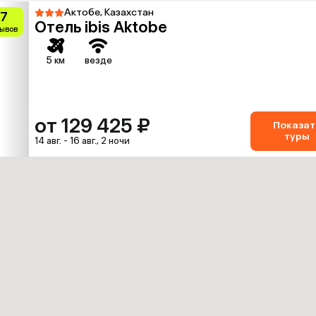
Актобе, Казахстан
.7
Отель ibis Aktobe
зывов
5 км
везде
от 129 425 ₽
Показат
туры
14 авг. - 16 авг., 2 ночи