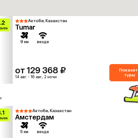
Актобе, Казахстан
.2
Tumar
тзыва
9 км
везде
от 129 368 ₽
Показат
туры
14 авг. - 16 авг., 2 ночи
ы
Актобе, Казахстан
.1
Амстердам
тзыва
5 км
везде