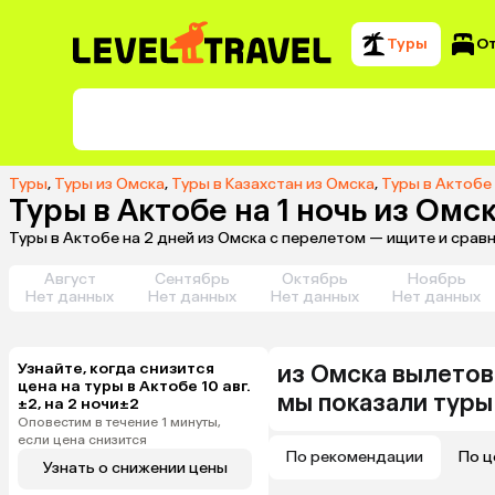
Туры
О
Туры
,
Туры из Омска
,
Туры в Казахстан из Омска
,
Туры в Актобе
Туры в Актобе на 1 ночь из Омс
Туры в Актобе на 2 дней из Омска с перелетом — ищите и срав
Август
Сентябрь
Октябрь
Ноябрь
Нет данных
Нет данных
Нет данных
Нет данных
Узнайте, когда снизится
из
Омска
вылетов
цена на туры в Актобе 10 авг.
мы показали туры
±2, на 2 ночи±2
Оповестим в течение 1 минуты,
если цена снизится
По рекомендации
По ц
Узнать о снижении цены