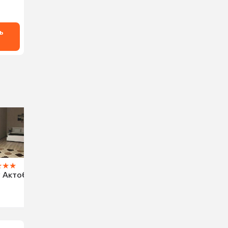
ь
★
★
★
 Актобе