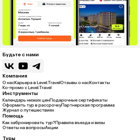
Будьте с нами
Компания
О нас
Карьера в Level.Travel
Отзывы о нас
Контакты
Ко-промо с Level.Travel
Инструменты
Календарь низких цен
Подарочные сертификаты
Оформить тур в рассрочку
Партнерская программа
Журнал о путешествиях
Помощь
Как забронировать тур?
Правила въезда и визы
Ответы на вопросы
Акции
Туры