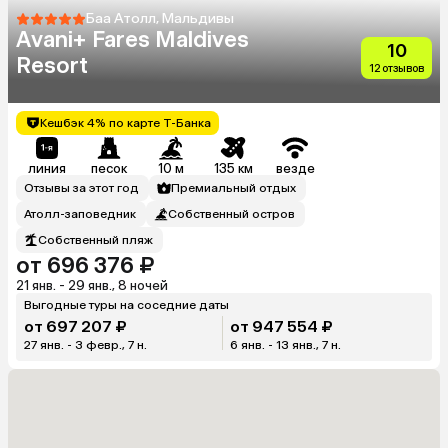
Баа Атолл, Мальдивы
Avani+ Fares Maldives
10
Resort
12 отзывов
Кешбэк 4% по карте Т-Банка
линия
песок
10 м
135 км
везде
Отзывы за этот год
Премиальный отдых
Атолл-заповедник
Собственный остров
Собственный пляж
от 696 376 ₽
21 янв. - 29 янв., 8 ночей
Выгодные туры на соседние даты
от 697 207 ₽
от 947 554 ₽
27 янв. - 3 февр., 7 н.
6 янв. - 13 янв., 7 н.