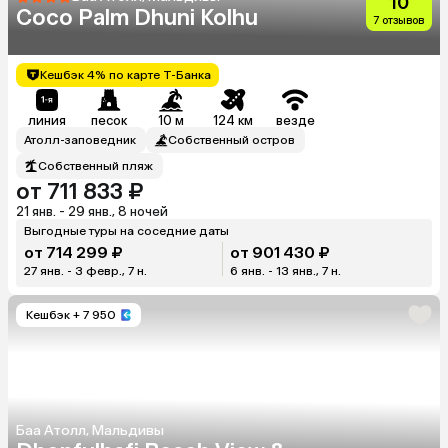
10
Coco Palm Dhuni Kolhu
7 отзывов
Кешбэк 4% по карте Т-Банка
линия
песок
10 м
124 км
везде
Атолл-заповедник
Собственный остров
Собственный пляж
от 711 833 ₽
21 янв. - 29 янв., 8 ночей
Выгодные туры на соседние даты
от 714 299 ₽
от 901 430 ₽
27 янв. - 3 февр., 7 н.
6 янв. - 13 янв., 7 н.
Кешбэк
+ 7 950
Баа Атолл, Мальдивы