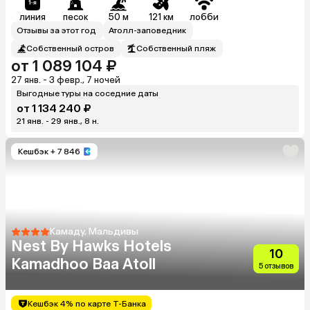
линия
песок
50 м
121 км
лобби
Отзывы за этот год
Атолл-заповедник
Собственный остров
Собственный пляж
от 1 089 104 ₽
27 янв. - 3 февр., 7 ночей
Выгодные туры на соседние даты
от 1 134 240 ₽
21 янв. - 29 янв., 8 н.
Кешбэк
+ 7 846
Камаду, Мальдивы
Nest By Hawks Hotels
10
Kamadhoo Baa Atoll
5 отзывов
Кешбэк 4% по карте Т-Банка