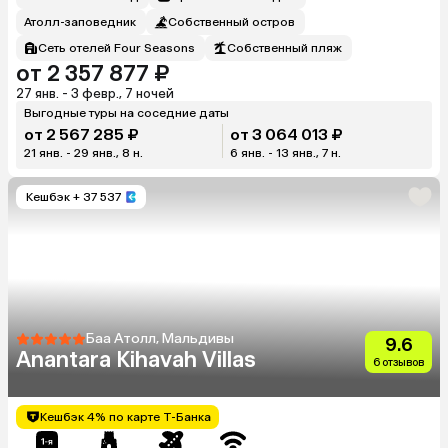
Атолл-заповедник
Собственный остров
Сеть отелей Four Seasons
Собственный пляж
от 2 357 877 ₽
27 янв. - 3 февр., 7 ночей
Выгодные туры на соседние даты
от 2 567 285 ₽
от 3 064 013 ₽
21 янв. - 29 янв., 8 н.
6 янв. - 13 янв., 7 н.
Кешбэк
+ 37 537
Баа Атолл, Мальдивы
9.6
Anantara Kihavah Villas
6 отзывов
Кешбэк 4% по карте Т-Банка