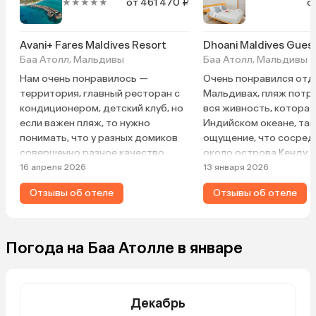
★★★★★
от 461 470 ₽
о
Avani+ Fares Maldives Resort
Dhoani Maldives Gues
Баа Атолл, Мальдивы
Баа Атолл, Мальдивы
Нам очень понравилось —
Очень понравился отд
территория, главный ресторан с
Мальдивах, пляж потр
кондиционером, детский клуб, но
вся живность, которая
если важен пляж, то нужно
Индийском океане, так
понимать, что у разных домиков
ощущение, что сосред
совершенно разное качество
около острова Кенду. 
пляжа. Где-то вход через обломки
чистый, новый, хороши
16 апреля 2026
13 января 2026
кораллов, а где-то гладкий песок.
по меню, всё, что поже
Отзывы об отеле
Отзывы об отеле
Расположение номера на втором
Возможно, кто привык
этаже никак не осложнило отдых,
резортам, чтобы им п
хотя путешествовали с детьми 2 и
подносили всё, не оце
7 лет. Также имейте в виду, что
отель, нам тут всё нас
Погода на Баа Атолле в январе
некоторые номера выходят
понравилось, что не х
окнами на деревья (ocean view не
уезжать, очень привет
будет) или на причал, что тоже так
персонал, так хочется
себе.
них приятное всегда с
Декабрь
пристани каждый вече