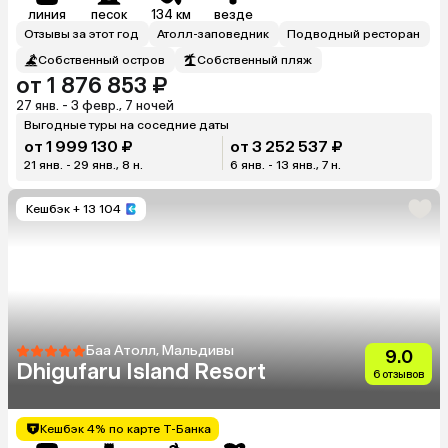
линия
песок
134 км
везде
Отзывы за этот год
Атолл-заповедник
Подводный ресторан
Собственный остров
Собственный пляж
от 1 876 853 ₽
27 янв. - 3 февр., 7 ночей
Выгодные туры на соседние даты
от 1 999 130 ₽
от 3 252 537 ₽
21 янв. - 29 янв., 8 н.
6 янв. - 13 янв., 7 н.
Кешбэк
+ 13 104
Баа Атолл, Мальдивы
9.0
Dhigufaru Island Resort
6 отзывов
Кешбэк 4% по карте Т-Банка