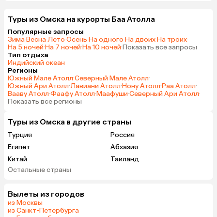
Туры из Омска на курорты Баа Атолла
Популярные запросы
Зима
·
Весна
·
Лето
·
Осень
·
На одного
·
На двоих
·
На троих
·
На 5 ночей
·
На 7 ночей
·
На 10 ночей
·
Показать все запросы
Тип отдыха
Индийский океан
Регионы
Южный Мале Атолл
·
Северный Мале Атолл
·
Южный Ари Атолл
·
Лавиани Атолл
·
Нону Атолл
·
Раа Атолл
·
Вааву Атолл
·
Фаафу Атолл
·
Маафуши
·
Северный Ари Атолл
·
Показать все регионы
Туры из Омска в другие страны
Турция
Россия
Египет
Абхазия
Китай
Таиланд
Остальные страны
Вьетнам
ОАЭ
Мальдивы
Грузия
Вылеты из городов
Беларусь
Армения
из Москвы
Шри-Ланка
Казахстан
из Санкт-Петербурга