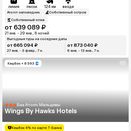
линия
песок
124 км
везде
Атолл-заповедник
Собственный остров
Собственный пляж
от 639 089 ₽
21 янв. - 29 янв., 8 ночей
Выгодные туры на соседние даты
от 665 094 ₽
от 873 040 ₽
27 янв. - 3 февр., 7 н.
6 янв. - 13 янв., 7 н.
Кешбэк
+ 8 593
Баа Атолл, Мальдивы
Wings By Hawks Hotels
Кешбэк 4% по карте Т-Банка