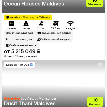
10
Ocean Houses Maldives
14 отзывов
Кешбэк 4% по карте Т-Банка
линия
песок
50 м
127 км
везде
Отзывы за этот год
Премиальный отдых
Атолл-заповедник
Собственный остров
Собственный пляж
от 5 215 049 ₽
4 янв. - 11 янв., 7 ночей
Кешбэк
+ 19 025
Баа Атолл, Мальдивы
10
Dusit Thani Maldives
6 отзывов