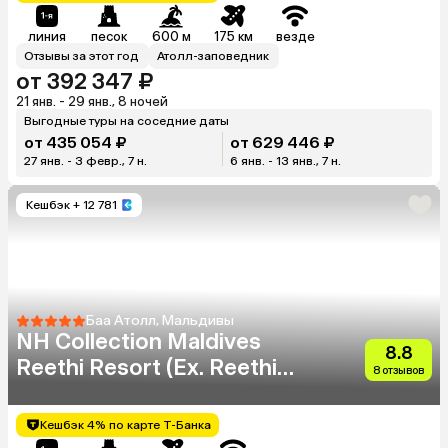
линия
песок
600 м
175 км
везде
Отзывы за этот год
Атолл-заповедник
от 392 347 ₽
21 янв. - 29 янв., 8 ночей
Выгодные туры на соседние даты
от 435 054 ₽
от 629 446 ₽
27 янв. - 3 февр., 7 н.
6 янв. - 13 янв., 7 н.
Кешбэк
+ 12 781
Баа Атолл, Мальдивы
NH Collection Maldives
8.8
Reethi Resort (Ex. Reethi
8 отзывов
Beach Resort)
Кешбэк 4% по карте Т-Банка