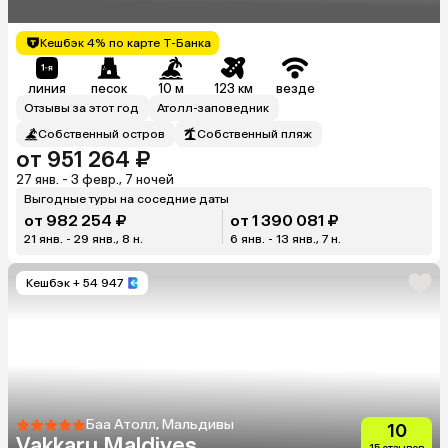
Кешбэк 4% по карте Т-Банка
линия
песок
10 м
123 км
везде
Отзывы за этот год
Атолл-заповедник
Собственный остров
Собственный пляж
от 951 264 ₽
27 янв. - 3 февр., 7 ночей
Выгодные туры на соседние даты
от 982 254 ₽
от 1 390 081 ₽
21 янв. - 29 янв., 8 н.
6 янв. - 13 янв., 7 н.
Кешбэк
+ 54 947
Баа Атолл, Мальдивы
10
Vakkaru Maldives