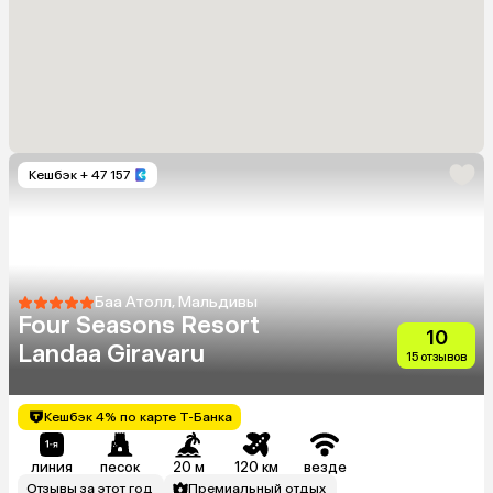
Кешбэк
+ 47 157
Баа Атолл, Мальдивы
Four Seasons Resort
10
Landaa Giravaru
15 отзывов
Кешбэк 4% по карте Т-Банка
линия
песок
20 м
120 км
везде
Отзывы за этот год
Премиальный отдых