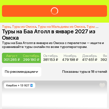
Туры
,
Туры из Омска
,
Туры на Мальдивы из Омска
,
Туры на Баа Атолл из Омска
Туры на Баа Атолл в январе 2027 из
Омска
Туры на Баа Атолл в январе из Омска с перелетом — ищите и
сравнивайте туры онлайн по всем туроператорам.
Август
Сентябрь
Октябрь
Ноябрь
Декабрь
Янв
301 285 ₽
299 180 ₽
381 153 ₽
479 198 ₽
417 651 ₽
392 
По рекомендации
Показаны туры в 18 отелей
Кешбэк
+ 13 927