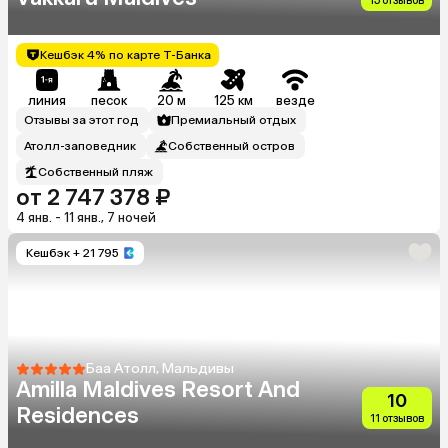
15 отзывов
Кешбэк 4% по карте Т-Банка
линия
песок
20 м
125 км
везде
Отзывы за этот год
Премиальный отдых
Атолл-заповедник
Собственный остров
Собственный пляж
от 2 747 378 ₽
4 янв. - 11 янв., 7 ночей
Кешбэк
+ 21 795
Баа Атолл, Мальдивы
Amilla Maldives Resort And
10
Residences
11 отзывов