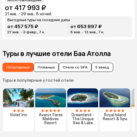
от 417 993 ₽
21 янв. - 29 янв., 8 ночей
Выгодные туры на соседние даты
от 457 575 ₽
от 653 897 ₽
27 янв. - 3 февр., 7 н.
6 янв. - 13 янв., 7 н.
Туры в лучшие отели Баа Атолла
Популярные
Пляжные
Отели со SPA
5 звезд
Туры в популярные у гостей отели
★
★
★
★
★
★
★
★
★
★
★
★
★
★
★
★
★
Violet Inn
Avani+ Fares
Dreamland -
Royal Island
Maldives
The Unique
Resort & Spa
Resort
Sea & Lake
Resort