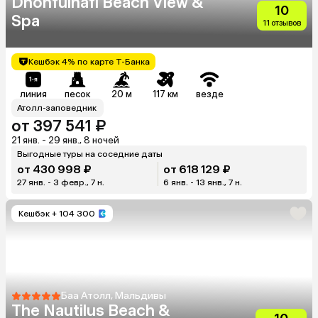
Dhonfulhafi Beach View &
10
Spa
11 отзывов
Кешбэк 4% по карте Т-Банка
линия
песок
20 м
117 км
везде
Атолл-заповедник
от 397 541 ₽
21 янв. - 29 янв., 8 ночей
Выгодные туры на соседние даты
от 430 998 ₽
от 618 129 ₽
27 янв. - 3 февр., 7 н.
6 янв. - 13 янв., 7 н.
Кешбэк
+ 104 300
Баа Атолл, Мальдивы
The Nautilus Beach &