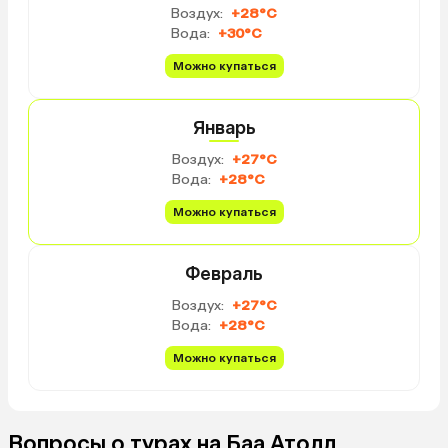
Воздух:
+28°C
акул, это просто какое
Вода:
+30°C
можешь их прямо поко
рук. И поплавать с аку
Можно купаться
скатами. На пляже оте
черепахи, все рыбы, ск
Январь
первое время их боишь
привыкаешь и начинае
Воздух:
+27°C
плавать. Отдельное с
Вода:
+28°C
хозяйке Хиде, в любой
можешь к ней, обратит
Можно купаться
всё для тебя сделает, 
силах! За время отдых
Февраль
с ней подружились, чт
лучшей подругой для н
Воздух:
+27°C
Огромное спасибо оче
Вода:
+28°C
сюда вернуться!
Можно купаться
Вопросы о турах на Баа Атолл