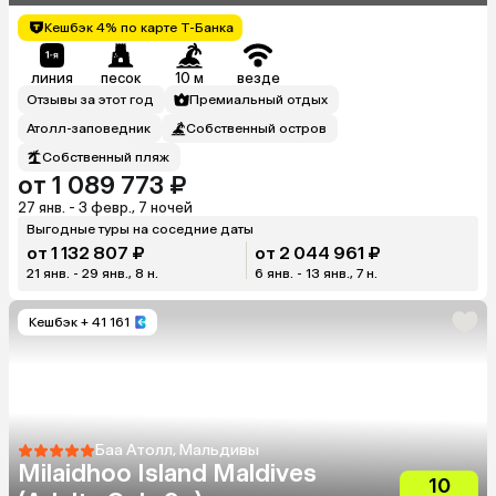
Кешбэк 4% по карте Т-Банка
линия
песок
10 м
везде
Отзывы за этот год
Премиальный отдых
Атолл-заповедник
Собственный остров
Собственный пляж
от 1 089 773 ₽
27 янв. - 3 февр., 7 ночей
Выгодные туры на соседние даты
от 1 132 807 ₽
от 2 044 961 ₽
21 янв. - 29 янв., 8 н.
6 янв. - 13 янв., 7 н.
Кешбэк
+ 41 161
Баа Атолл, Мальдивы
Milaidhoo Island Maldives
10