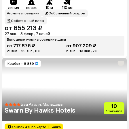
линия
песок
10 м
110 км
Атолл-заповедник
Собственный остров
Собственный пляж
от 655 213 ₽
27 янв. - 3 февр., 7 ночей
Выгодные туры на соседние даты
от 717 876 ₽
от 907 209 ₽
21 янв. - 29 янв., 8 н.
6 янв. - 13 янв., 7 н.
Кешбэк
+ 8 889
Баа Атолл, Мальдивы
10
Swarn By Hawks Hotels
10 отзывов
Кешбэк 4% по карте Т-Банка