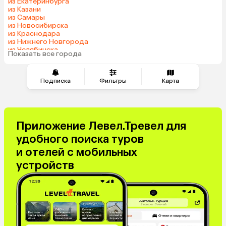
из Екатеринбурга
Азербайджан
Узбекистан
из Казани
Сербия
Катар
из Самары
из Новосибирска
Киргизия
Гонконг
из Краснодара
Саудовская Аравия
Таджикистан
из Нижнего Новгорода
из Челябинска
Венгрия
Показать все города
из Тюмени
Подписка
Фильтры
Карта
Приложение Левел.Тревел для
удобного поиска туров
и отелей с мобильных
устройств