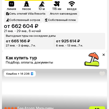
линия
песок
10 м
118 км
везде
Сеть отелей Villa Resorts
Атолл-заповедник
Собственный остров
Собственный пляж
от 662 604 ₽
21 янв. - 29 янв., 8 ночей
Выгодные туры на соседние даты
от 665 166 ₽
от 925 614 ₽
27 янв. - 3 февр., 7 н.
6 янв. - 13 янв., 7 н.
Как купить тур
Подбор, оплата, документы
Кешбэк
+ 14 236
Баа Атолл, Мальдивы