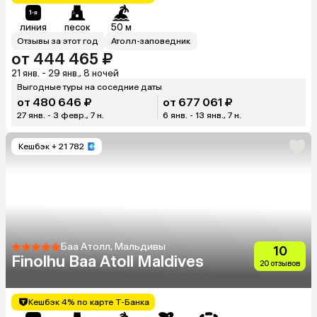
линия
песок
50 м
Отзывы за этот год
Атолл-заповедник
от 444 465 ₽
21 янв. - 29 янв., 8 ночей
Выгодные туры на соседние даты
от 480 646 ₽
от 677 061 ₽
27 янв. - 3 февр., 7 н.
6 янв. - 13 янв., 7 н.
Кешбэк
+ 21 782
Баа Атолл, Мальдивы
10
Finolhu Baa Atoll Maldives
20 отзывов
Кешбэк 4% по карте Т-Банка