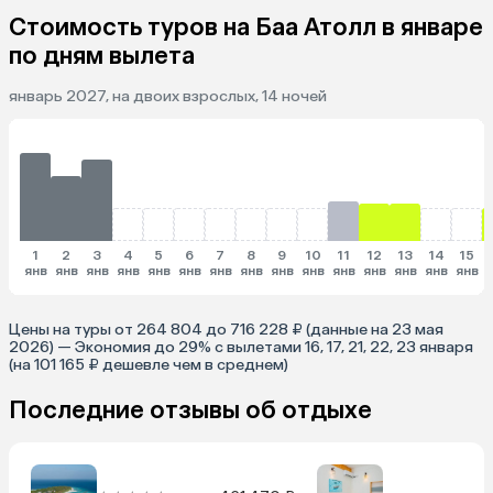
Стоимость туров на Баа Атолл в январе
по дням вылета
январь 2027, на двоих взрослых, 14 ночей
1
2
3
4
5
6
7
8
9
10
11
12
13
14
15
янв
янв
янв
янв
янв
янв
янв
янв
янв
янв
янв
янв
янв
янв
янв
Цены на туры от 264 804 до 716 228 ₽ (данные на 23 мая
2026) — Экономия до 29% с вылетами 16, 17, 21, 22, 23 января
(на 101 165 ₽ дешевле чем в среднем)
Последние отзывы об отдыхе