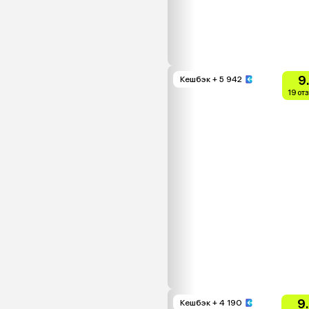
9
Кешбэк
+ 5 942
19 от
9
Кешбэк
+ 4 190