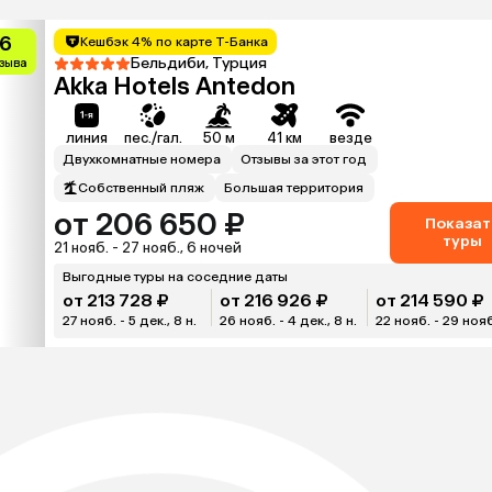
.6
Кешбэк 4% по карте Т-Банка
Бельдиби, Турция
тзыва
Akka Hotels Antedon
линия
пес./гал.
50 м
41 км
везде
Двухкомнатные номера
Отзывы за этот год
Собственный пляж
Большая территория
от 206 650 ₽
Показат
туры
21 нояб. - 27 нояб., 6 ночей
Выгодные туры на соседние даты
от 213 728 ₽
от 216 926 ₽
от 214 590 ₽
27 нояб. - 5 дек., 8 н.
26 нояб. - 4 дек., 8 н.
22 нояб. - 29 нояб.