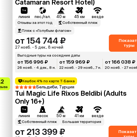
Catamaran Resort Hotel)
линия
пес./гал.
40 м
45 км
везде
Отзывы за этот год
Собственный пляж
Пляж с «Голубым флагом»
от 154 744 ₽
Показат
туры
27 нояб. - 5 дек., 8 ночей
Выгодные туры на соседние даты
от 156 996 ₽
от 159 969 ₽
от 166 038 ₽
26 нояб. - 4 дек., 8 н.
22 нояб. - 29 нояб., 7 н.
20 нояб. - 27 нояб.
.2
Кешбэк 4% по карте Т-Банка
Бельдиби, Турция
тзыва
Tui Magic Life Rixos Beldibi (Adults
Only 16+)
линия
песок
50 м
41 км
везде
Собственный пляж
Большая территория
от 213 399 ₽
Показат
туры