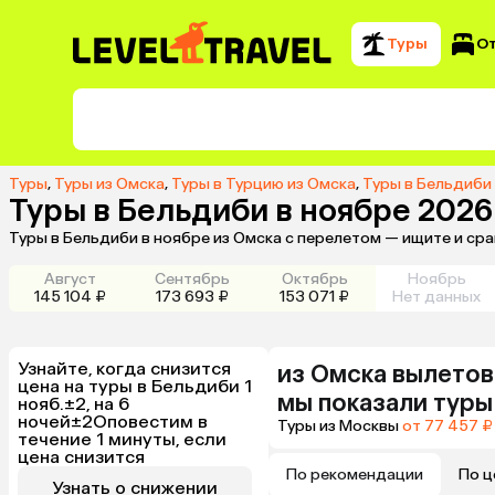
Туры
О
Туры
,
Туры из Омска
,
Туры в Турцию из Омска
,
Туры в Бельдиби
Туры в Бельдиби в ноябре 2026
Туры в Бельдиби в ноябре из Омска с перелетом — ищите и ср
Август
Сентябрь
Октябрь
Ноябрь
145 104 ₽
173 693 ₽
153 071 ₽
Нет данных
Узнайте, когда снизится
из
Омска
вылетов
цена на туры в Бельдиби 1
мы показали туры
нояб.±2, на 6
ночей±2
Оповестим в
Туры из Москвы
от 77 457 ₽
течение 1 минуты, если
цена снизится
По рекомендации
По ц
Узнать о снижении