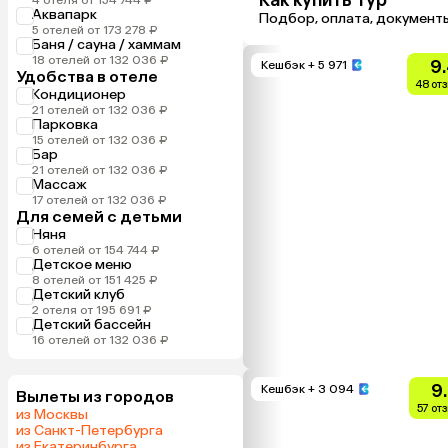
Как купить тур
Аквапарк
Подбор, оплата, документ
5 отелей от 173 278 ₽
Баня / сауна / хаммам
18 отелей от 132 036 ₽
9
Кешбэк
+ 5 971
Удобства в отеле
48 от
Кондиционер
21 отелей от 132 036 ₽
Парковка
15 отелей от 132 036 ₽
Бар
21 отелей от 132 036 ₽
Массаж
17 отелей от 132 036 ₽
Для семей с детьми
Няня
6 отелей от 154 744 ₽
Детское меню
8 отелей от 151 425 ₽
Детский клуб
2 отеля от 195 691 ₽
Детский бассейн
16 отелей от 132 036 ₽
9
Кешбэк
+ 3 094
Вылеты из городов
57 от
из Москвы
из Санкт-Петербурга
из Екатеринбурга