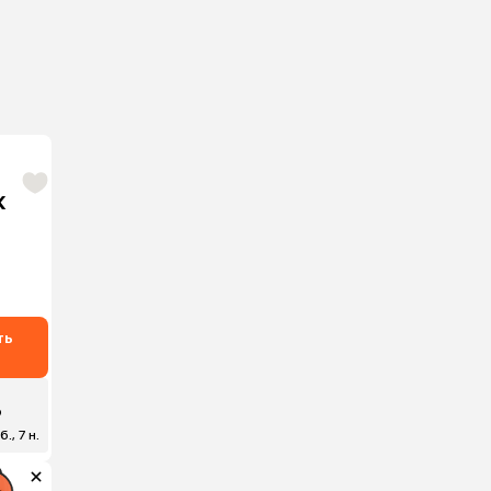
k
ть
₽
., 7 н.