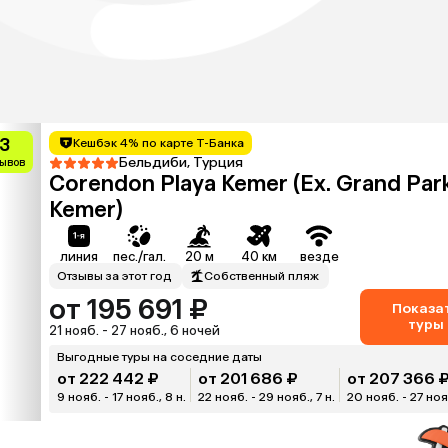
.3
Кешбэк 4% по карте Т-Банка
Бельдиби, Турция
зывов
Corendon Playa Kemer (Ex. Grand Par
Kemer)
линия
пес./гал.
20 м
40 км
везде
Отзывы за этот год
Собственный пляж
от 195 691 ₽
Показа
туры
21 нояб. - 27 нояб., 6 ночей
Выгодные туры на соседние даты
от 222 442 ₽
от 201 686 ₽
от 207 366 
9 нояб. - 17 нояб., 8 н.
22 нояб. - 29 нояб., 7 н.
20 нояб. - 27 нояб