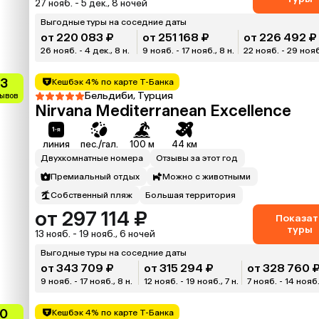
27 нояб. - 5 дек., 8 ночей
Выгодные туры на соседние даты
от 220 083 ₽
от 251 168 ₽
от 226 492 ₽
26 нояб. - 4 дек., 8 н.
9 нояб. - 17 нояб., 8 н.
22 нояб. - 29 нояб.
.3
Кешбэк 4% по карте Т-Банка
Бельдиби, Турция
зывов
Nirvana Mediterranean Excellence
линия
пес./гал.
100 м
44 км
Двухкомнатные номера
Отзывы за этот год
Премиальный отдых
Можно с животными
Собственный пляж
Большая территория
от 297 114 ₽
Показат
туры
13 нояб. - 19 нояб., 6 ночей
Выгодные туры на соседние даты
от 343 709 ₽
от 315 294 ₽
от 328 760 
9 нояб. - 17 нояб., 8 н.
12 нояб. - 19 нояб., 7 н.
7 нояб. - 14 нояб.,
.0
Кешбэк 4% по карте Т-Банка