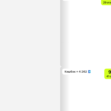
29 от
9
Кешбэк
+ 4 262
41 