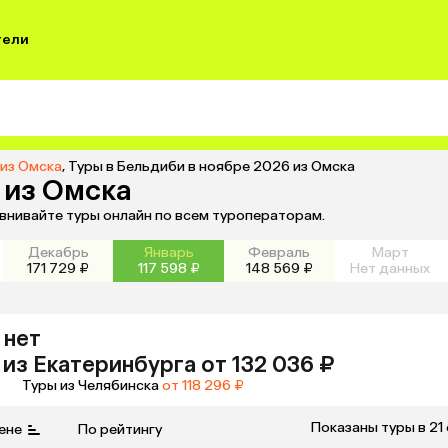
тели
 из Омска
,
Туры в Бельдиби в ноябре 2026 из Омска
 из Омска
авнивайте туры онлайн по всем туроператорам.
Декабрь
Январь
Февраль
Март
171 729 ₽
117 598 ₽
148 569 ₽
Нет данных
 нет
из
Екатеринбурга
от 132 036 ₽
Туры из Челябинска
от 118 296 ₽
Показаны туры в 21
ене
По рейтингу