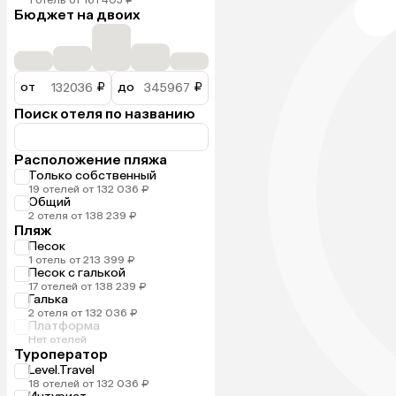
Бюджет на двоих
от
₽
до
₽
Поиск отеля по названию
Расположение пляжа
Только собственный
19 отелей от 132 036 ₽
Общий
2 отеля от 138 239 ₽
Пляж
Песок
1 отель от 213 399 ₽
Песок с галькой
17 отелей от 138 239 ₽
Галька
2 отеля от 132 036 ₽
Платформа
Нет отелей
Туроператор
Level.Travel
18 отелей от 132 036 ₽