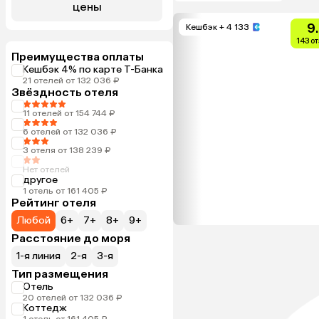
цены
9
Кешбэк
+ 4 133
143 о
Преимущества оплаты
Кешбэк 4% по карте Т-Банка
21 отелей от 132 036 ₽
Звёздность отеля
11 отелей от 154 744 ₽
6 отелей от 132 036 ₽
3 отеля от 138 239 ₽
Нет отелей
другое
1 отель от 161 405 ₽
Рейтинг отеля
Любой
6+
7+
8+
9+
Расстояние до моря
1-я линия
2-я
3-я
Тип размещения
Отель
20 отелей от 132 036 ₽
Коттедж
1 отель от 161 405 ₽