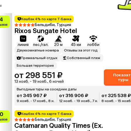
ы
.4
Кешбэк 4% по карте Т-Банка
Бельдиби, Турция
зывов
Rixos Sungate Hotel
линия
пес./гал.
20 м
45 км
лобби
Двухкомнатные номера
Отзывы за этот год
Премиальный отдых
Собственный пляж
Большая территория
от 298 551 ₽
Показат
туры
13 нояб. - 19 нояб., 6 ночей
Выгодные туры на соседние даты
от 345 967 ₽
от 316 906 ₽
от 325 538 ₽
9 нояб. - 17 нояб., 8 н.
12 нояб. - 19 нояб., 7 н.
8 нояб. - 15 нояб.,
.0
Кешбэк 4% по карте Т-Банка
Бельдиби, Турция
зывов
Catamaran Quality Times (Ex.