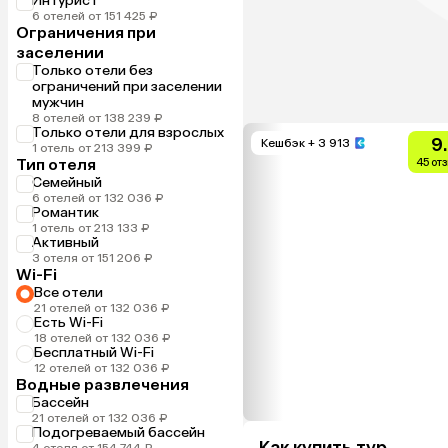
Интурист
6 отелей от 151 425 ₽
Ограничения при
заселении
Только отели без
ограничений при заселении
мужчин
8 отелей от 138 239 ₽
Только отели для взрослых
9
Кешбэк
+ 3 913
1 отель от 213 399 ₽
Тип отеля
45 от
Семейный
6 отелей от 132 036 ₽
Романтик
1 отель от 213 133 ₽
Активный
3 отеля от 151 206 ₽
Wi-Fi
Все отели
21 отелей от 132 036 ₽
Есть Wi-Fi
18 отелей от 132 036 ₽
Бесплатный Wi-Fi
12 отелей от 132 036 ₽
Водные развлечения
Бассейн
21 отелей от 132 036 ₽
Подогреваемый бассейн
4 отеля от 154 744 ₽