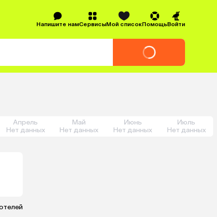
Напишите нам
Сервисы
Мой список
Помощь
Войти
Апрель
Май
Июнь
Июль
Нет данных
Нет данных
Нет данных
Нет данных
 отелей