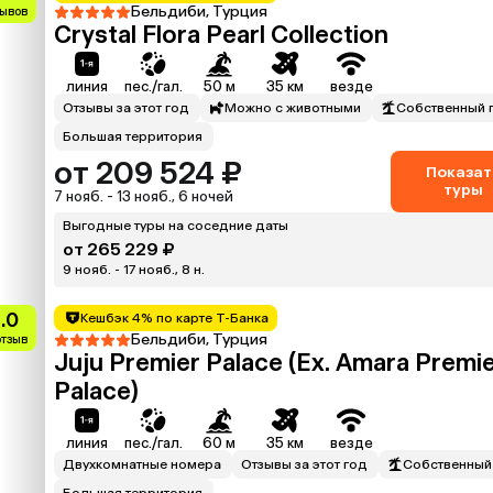
Бельдиби, Турция
зывов
Crystal Flora Pearl Collection
линия
пес./гал.
50 м
35 км
везде
Отзывы за этот год
Можно с животными
Собственный 
Большая территория
от 209 524 ₽
Показат
туры
7 нояб. - 13 нояб., 6 ночей
Выгодные туры на соседние даты
от 265 229 ₽
9 нояб. - 17 нояб., 8 н.
.0
Кешбэк 4% по карте Т-Банка
Бельдиби, Турция
отзыв
Juju Premier Palace (Ex. Amara Premi
Palace)
линия
пес./гал.
60 м
35 км
везде
Двухкомнатные номера
Отзывы за этот год
Собственный
Большая территория