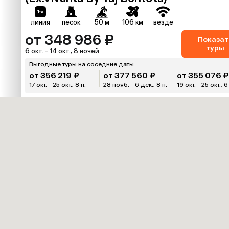
линия
песок
50 м
106 км
везде
от 348 986 ₽
Показат
туры
6 окт. - 14 окт., 8 ночей
Выгодные туры на соседние даты
от 356 219 ₽
от 377 560 ₽
от 355 076 
17 окт. - 25 окт., 8 н.
28 нояб. - 6 дек., 8 н.
19 окт. - 25 окт., 6