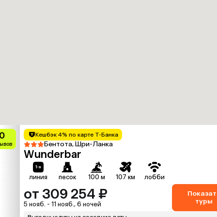
0
Кешбэк 4% по карте Т-Банка
Бентота, Шри-Ланка
зывов
Wunderbar
линия
песок
100 м
107 км
лобби
от 309 254 ₽
Показат
туры
5 нояб. - 11 нояб., 6 ночей
Выгодные туры на соседние даты