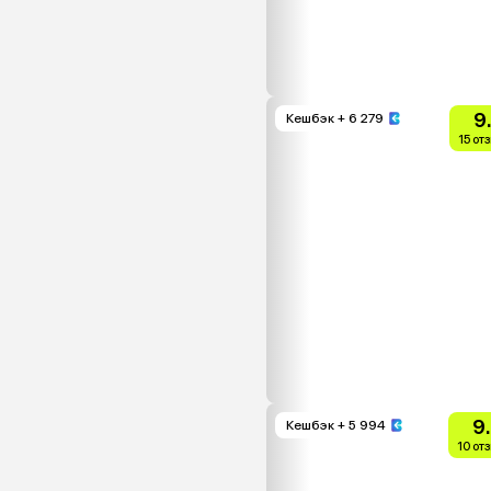
9
Кешбэк
+ 6 279
15 от
9
Кешбэк
+ 5 994
10 от