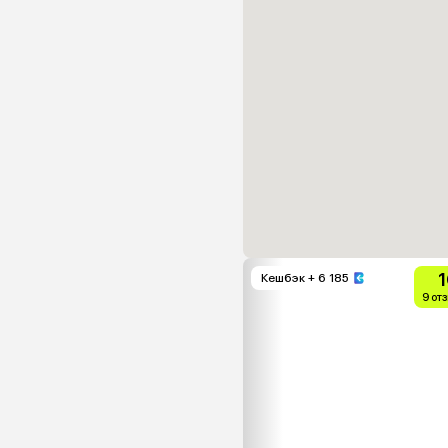
1
Кешбэк
+ 6 185
9 от