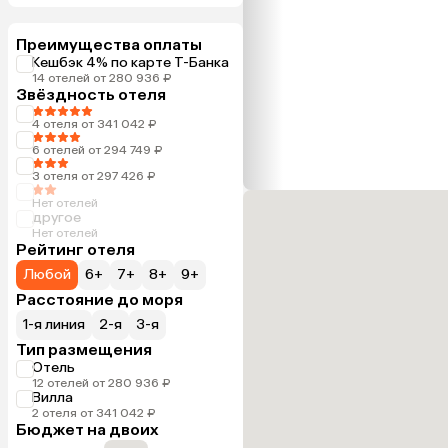
Преимущества оплаты
Кешбэк 4% по карте Т-Банка
14 отелей от 280 936 ₽
Звёздность отеля
4 отеля от 341 042 ₽
6 отелей от 294 749 ₽
3 отеля от 297 426 ₽
Нет отелей
другое
Нет отелей
Рейтинг отеля
Любой
6+
7+
8+
9+
Расстояние до моря
1-я линия
2-я
3-я
Тип размещения
Отель
12 отелей от 280 936 ₽
Вилла
2 отеля от 341 042 ₽
Бюджет на двоих