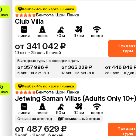
0
Кешбэк 4% по карте Т-Банка
Бентота, Шри-Ланка
зывов
Club Villa
линия
песок
70 м
97 км
везде
от 341 042 ₽
Показат
туры
19 окт. - 25 окт., 6 ночей
Выгодные туры на соседние даты
от 357 996 ₽
от 365 229 ₽
от 446 848 
6 окт. - 14 окт., 8 н.
17 окт. - 25 окт., 8 н.
28 нояб. - 6 дек.,
.5
Кешбэк 4% по карте Т-Банка
Бентота, Шри-Ланка
зывов
Jetwing Saman Villas (Adults Only 10+
линия
песок
50 м
92 км
везде
Отзывы за этот год
Премиальный отдых
от 487 629 ₽
Показат
туры
5 нояб. - 11 нояб., 6 ночей