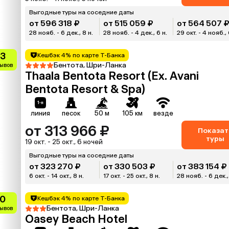
Выгодные туры на соседние даты
от 596 318 ₽
от 515 059 ₽
от 564 507 
28 нояб. - 6 дек., 8 н.
28 нояб. - 4 дек., 6 н.
29 окт. - 4 нояб., 
.3
Кешбэк 4% по карте Т-Банка
Бентота, Шри-Ланка
зывов
Thaala Bentota Resort (Ex. Avani
Bentota Resort & Spa)
линия
песок
50 м
105 км
везде
от 313 966 ₽
Показат
туры
19 окт. - 25 окт., 6 ночей
Выгодные туры на соседние даты
от 323 270 ₽
от 330 503 ₽
от 383 154 ₽
6 окт. - 14 окт., 8 н.
17 окт. - 25 окт., 8 н.
28 нояб. - 6 дек.,
.0
Кешбэк 4% по карте Т-Банка
Бентота, Шри-Ланка
зывов
Oasey Beach Hotel