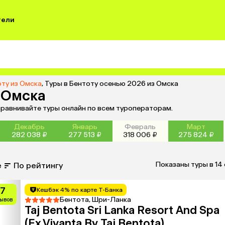
тели
оту из Омска
,
Туры в Бентоту осенью 2026 из Омска
 Омска
сравнивайте туры онлайн по всем туроператорам.
Декабрь
Январь
Февраль
Март
282 038 ₽
277 513 ₽
318 006 ₽
275 824 ₽
Показаны туры в 14
е
По рейтингу
.7
Кешбэк 4% по карте Т-Банка
Бентота, Шри-Ланка
зывов
Taj Bentota Sri Lanka Resort And Spa
(Ex.Vivanta By Taj Bentota)