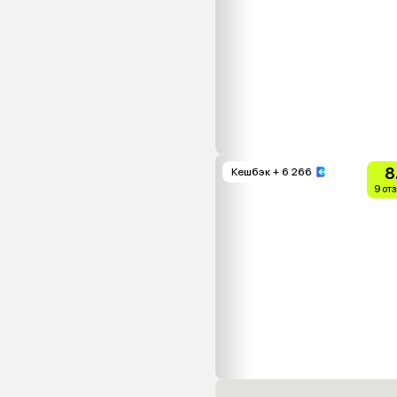
8
Кешбэк
+ 6 266
9 от