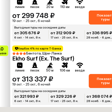
линия
песок
20 м
110 км
везде
от 299 748 ₽
Показат
туры
19 окт. - 25 окт., 6 ночей
Выгодные туры на соседние даты
от 305 676 ₽
от 312 909 ₽
от 336 895 
6 окт. - 14 окт., 8 н.
17 окт. - 25 окт., 8 н.
28 нояб. - 6 дек.,
.0
Кешбэк 4% по карте Т-Банка
Бентота, Шри-Ланка
зывов
Ekho Surf (Ex. The Surf)
линия
песок
50 м
106 км
везде
от 313 337 ₽
Показат
туры
19 окт. - 25 окт., 6 ночей
Выгодные туры на соседние даты
от 321 993 ₽
от 329 226 ₽
от 368 074 
6 окт. - 14 окт., 8 н.
17 окт. - 25 окт., 8 н.
28 нояб. - 6 дек.,