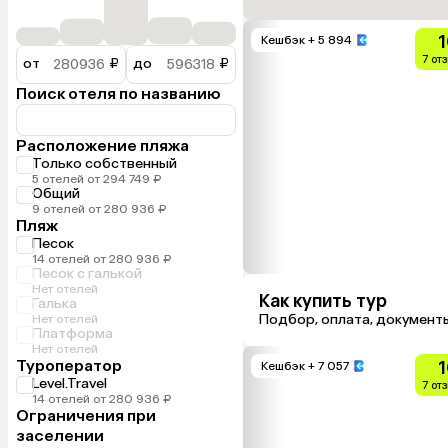
1
Кешбэк
+ 5 894
7 от
от
₽
до
₽
Поиск отеля по названию
Расположение пляжа
Только собственный
5 отелей от 294 749 ₽
Общий
9 отелей от 280 936 ₽
Пляж
Песок
14 отелей от 280 936 ₽
Песок с галькой
Нет отелей
Как купить тур
Галька
Подбор, оплата, документ
Нет отелей
Платформа
Нет отелей
Туроператор
1
Кешбэк
+ 7 057
Level.Travel
7 от
14 отелей от 280 936 ₽
Ограничения при
заселении