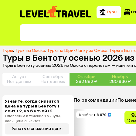
Туры
О
Туры
,
Туры из Омска
,
Туры на Шри-Ланку из Омска
,
Туры в Бент
Туры в Бентоту осенью 2026 из
Туры в Бентоту осенью 2026 из Омска с перелетом — ищите и 
Август
Сентябрь
Октябрь
Ноябрь
Нет данных
Нет данных
282 882 ₽
280 936 ₽
По рекомендации
По цен
Узнайте, когда снизится
цена на туры в Бентоту 1
сент.±2, на 6 ночей±2
9
Кешбэк
+ 6 979
Оповестим в течение 1 минуты,
если цена снизится
12 от
Узнать о снижении цены