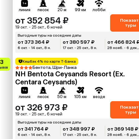
линия
песок
20 м
99 км
лобби
от 352 854 ₽
Показат
туры
19 окт. - 25 окт., 6 ночей
Выгодные туры на соседние даты
от 373 364 ₽
от 380 597 ₽
от 466 824 
6 окт. - 14 окт., 8 н.
17 окт. - 25 окт., 8 н.
28 нояб. - 6 дек.,
.3
Кешбэк 4% по карте Т-Банка
Бентота, Шри-Ланка
зывов
NH Bentota Ceysands Resort (Ex.
Centara Ceysands)
линия
песок
50 м
105 км
везде
от 326 973 ₽
Показат
туры
19 окт. - 25 окт., 6 ночей
Выгодные туры на соседние даты
от 341 764 ₽
от 348 997 ₽
от 369 148 ₽
6 окт. - 14 окт., 8 н.
17 окт. - 25 окт., 8 н.
28 нояб. - 6 дек.,