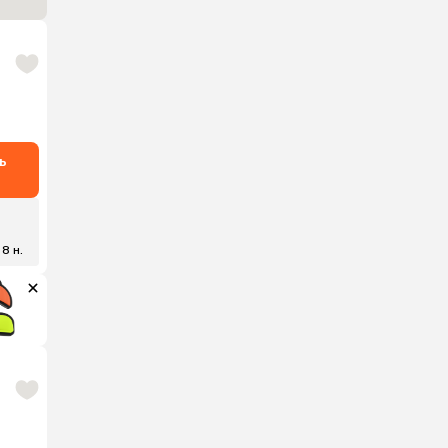
ь
₽
 8 н.