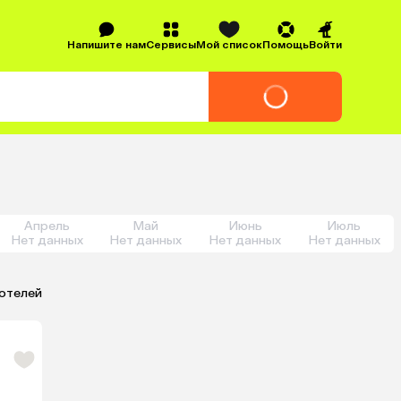
Напишите нам
Сервисы
Мой список
Помощь
Войти
Апрель
Май
Июнь
Июль
Нет данных
Нет данных
Нет данных
Нет данных
 отелей