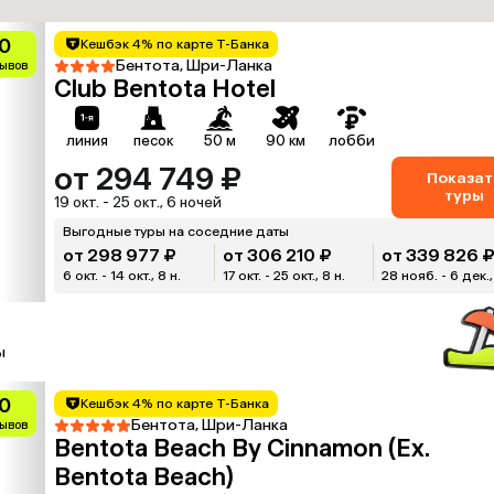
0
Кешбэк 4% по карте Т-Банка
Бентота, Шри-Ланка
зывов
Club Bentota Hotel
линия
песок
50 м
90 км
лобби
от 294 749 ₽
Показат
туры
19 окт. - 25 окт., 6 ночей
Выгодные туры на соседние даты
от 298 977 ₽
от 306 210 ₽
от 339 826 
6 окт. - 14 окт., 8 н.
17 окт. - 25 окт., 8 н.
28 нояб. - 6 дек.,
ы
0
Кешбэк 4% по карте Т-Банка
Бентота, Шри-Ланка
зывов
Bentota Beach By Cinnamon (Ex.
Bentota Beach)