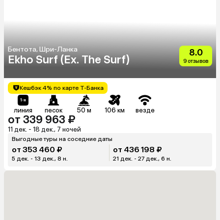
Бентота, Шри-Ланка
8.0
Ekho Surf (Ex. The Surf)
9 отзывов
Кешбэк 4% по карте Т-Банка
линия
песок
50 м
106 км
везде
от 339 963 ₽
11 дек. - 18 дек., 7 ночей
Выгодные туры на соседние даты
от 353 460 ₽
от 436 198 ₽
5 дек. - 13 дек., 8 н.
21 дек. - 27 дек., 6 н.