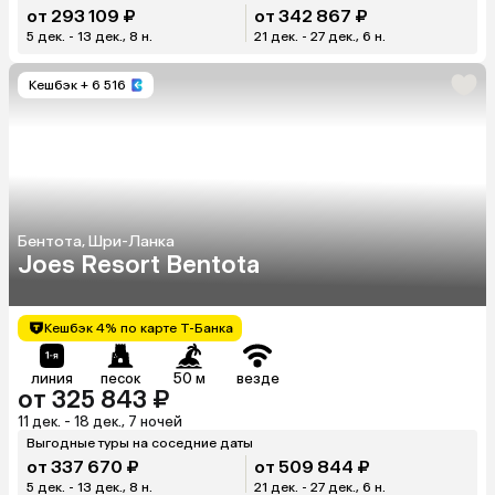
от 293 109 ₽
от 342 867 ₽
5 дек. - 13 дек., 8 н.
21 дек. - 27 дек., 6 н.
Кешбэк
+ 6 516
Бентота, Шри-Ланка
Joes Resort Bentota
Кешбэк 4% по карте Т-Банка
линия
песок
50 м
везде
от 325 843 ₽
11 дек. - 18 дек., 7 ночей
Выгодные туры на соседние даты
от 337 670 ₽
от 509 844 ₽
5 дек. - 13 дек., 8 н.
21 дек. - 27 дек., 6 н.