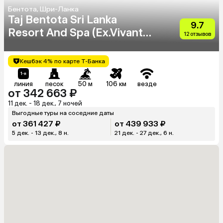
Бентота, Шри-Ланка
Taj Bentota Sri Lanka
9.7
Resort And Spa (Ex.Vivanta
12 отзывов
By Taj Bentota)
Кешбэк 4% по карте Т-Банка
линия
песок
50 м
106 км
везде
от 342 663 ₽
11 дек. - 18 дек., 7 ночей
Выгодные туры на соседние даты
от 361 427 ₽
от 439 933 ₽
5 дек. - 13 дек., 8 н.
21 дек. - 27 дек., 6 н.