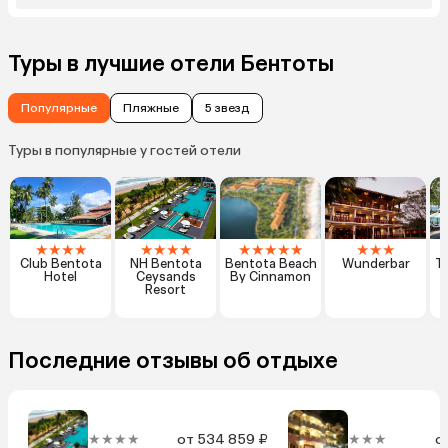
Туры в лучшие отели Бентоты
Популярные
Пляжные
5 звезд
Туры в популярные у гостей отели
★
★
★
★
★
★
★
★
★
★
★
★
★
★
★
★
Club Bentota
NH Bentota
Bentota Beach
Wunderbar
Ta
Hotel
Ceysands
By Cinnamon
L
Resort
Последние отзывы об отдыхе
★★★★
от 534 859 ₽
★★★
о