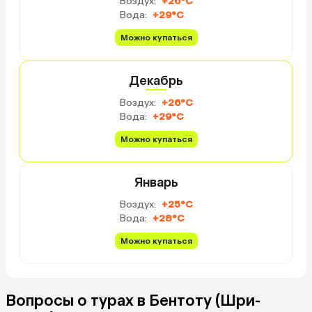
Воздух:
+26°C
пляжа, относящаяся к 
Вода:
+29°C
очень чистая! Лежаки,
все предоставляется.
Можно купаться
Прогуливались вдоль б
раз сходились во мнен
Декабрь
территория пляжа и са
будто выигрывают у ос
Воздух:
+26°C
отеле есть массаж, хо
Вода:
+29°C
семьей, все понравило
из минусов — это завтр
Можно купаться
Однообразные, кажды
одно и то же, но в цел
Январь
было можно, и нам хва
зато завтракаешь с ви
Воздух:
+25°C
океан) Фрукты и на вы
Вода:
+28°C
или глазунья. Ребенок у
только хлеб и пил сок)
Можно купаться
ходили в соседний рес
вкусно, а уже на ужин 
ресторанам в разные л
Вопросы о турах в Бентоту (Шри-
Поэтому в целом не пр