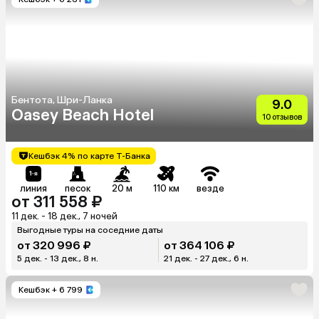
Бентота, Шри-Ланка
9.0
Oasey Beach Hotel
10 отзывов
Кешбэк 4% по карте Т-Банка
линия
песок
20 м
110 км
везде
от 311 558 ₽
11 дек. - 18 дек., 7 ночей
Выгодные туры на соседние даты
от 320 996 ₽
от 364 106 ₽
5 дек. - 13 дек., 8 н.
21 дек. - 27 дек., 6 н.
Кешбэк
+ 6 799