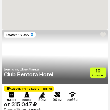
Кешбэк
+ 6 300
Бентота, Шри-Ланка
10
Club Bentota Hotel
7 отзывов
Кешбэк 4% по карте Т-Банка
линия
песок
50 м
90 км
лобби
от 315 047 ₽
11 дек. - 18 дек., 7 ночей