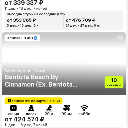
от 339 337 ₽
11 дек. - 18 дек., 7 ночей
Выгодные туры на соседние даты
от 353 065 ₽
от 476 709 ₽
5 дек. - 13 дек., 8 н.
21 дек. - 27 дек., 6 н.
Кешбэк
+ 8 491
Бентота, Шри-Ланка
Bentota Beach By
10
Cinnamon (Ex. Bentota
7 отзывов
Beach)
Кешбэк 4% по карте Т-Банка
линия
песок
20 м
99 км
лобби
от 424 574 ₽
11 дек. - 18 дек., 7 ночей