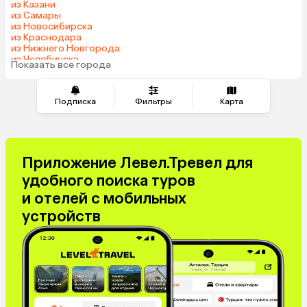
из Казани
Сербия
Катар
из Самары
из Новосибирска
Киргизия
Гонконг
из Краснодара
Саудовская Аравия
Таджикистан
из Нижнего Новгорода
из Челябинска
Венгрия
Показать все города
из Тюмени
Подписка
Фильтры
Карта
Приложение Левел.Тревел для
удобного поиска туров
и отелей с мобильных
устройств