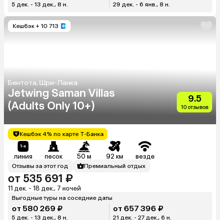
5 дек. - 13 дек., 8 н.
29 дек. - 6 янв., 8 н.
Кешбэк
+ 10 713
Бентота, Шри-Ланка
Jetwing Saman Villas
9.5
(Adults Only 10+)
10 отзывов
Кешбэк 4% по карте Т-Банка
линия
песок
50 м
92 км
везде
Отзывы за этот год
Премиальный отдых
от 535 691 ₽
11 дек. - 18 дек., 7 ночей
Выгодные туры на соседние даты
от 580 269 ₽
от 657 396 ₽
5 дек. - 13 дек., 8 н.
21 дек. - 27 дек., 6 н.