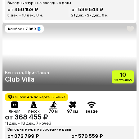
Выгодные туры на соседние даты
от 450 158 ₽
от 539 544 ₽
5 дек. - 13 дек., 8 н.
21 дек. - 27 дек., 6 н.
Кешбэк
+ 7 369
Бентота, Шри-Ланка
10
Club Villa
10 отзывов
Кешбэк 4% по карте Т-Банка
линия
песок
70 м
97 км
везде
от 368 455 ₽
11 дек. - 18 дек., 7 ночей
Выгодные туры на соседние даты
от 372 799 ₽
от 578 559 ₽