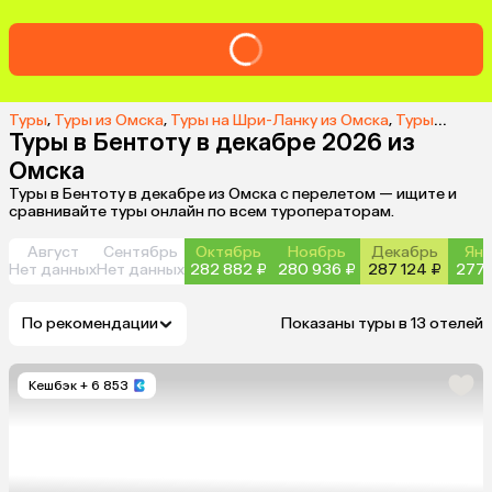
Туры
,
Туры из Омска
,
Туры на Шри-Ланку из Омска
,
Туры в Бентоту из Омска
Туры в Бентоту в декабре 2026 из
Омска
Туры в Бентоту в декабре из Омска с перелетом — ищите и
сравнивайте туры онлайн по всем туроператорам.
Август
Сентябрь
Октябрь
Ноябрь
Декабрь
Янв
Нет данных
Нет данных
282 882 ₽
280 936 ₽
287 124 ₽
277 
По рекомендации
Показаны туры в 13 отелей
Кешбэк
+ 6 853