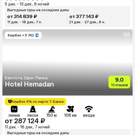
5 дек. - 13 дек., 8 ночей
Выгодные туры на соседние даты
от 314 839 ₽
от 377 143 ₽
11 дек. - 18 дек., 7 н.
21 дек. - 27 дек., 6 н.
Кешбэк
+ 5 742
Бентота, Шри-Ланка
9.0
Hotel Hemadan
10 отзывов
Кешбэк 4% по карте Т-Банка
линия
песок
150 м
106 км
везде
от 287 124 ₽
11 дек. - 18 дек., 7 ночей
Выгодные туры на соседние даты