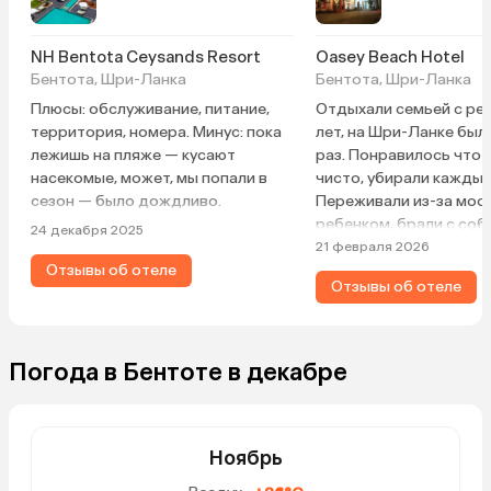
NH Bentota Ceysands Resort
Oasey Beach Hotel
Бентота, Шри-Ланка
Бентота, Шри-Ланка
Плюсы: обслуживание, питание,
Отдыхали семьей с ре
территория, номера. Минус: пока
лет, на Шри-Ланке был
лежишь на пляже — кусают
раз. Понравилось что 
насекомые, может, мы попали в
чисто, убирали каждый
сезон — было дождливо.
Переживали из-за москит
ребенком, брали с соб
24 декабря 2025
репелленты, но в номер
21 февраля 2026
Отзывы об отеле
не замечали никого, к
Отзывы об отеле
маленьких ящериц, но 
никого не трогают))) В
из номера — это отдел
Супервежливый персон
Погода в Бентоте в декабре
просьбы выполнялись
молниеносно. Очень в
вежливые и улыбчивые,
официанты, и на ресеп
Ноябрь
владелец отеля. Терр