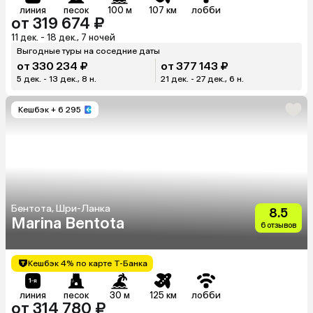
линия
песок
100 м
107 км
лобби
от 319 674 ₽
11 дек. - 18 дек., 7 ночей
Выгодные туры на соседние даты
от 330 234 ₽
от 377 143 ₽
5 дек. - 13 дек., 8 н.
21 дек. - 27 дек., 6 н.
Кешбэк
+ 6 295
Бентота, Шри-Ланка
8.5
Marina Bentota
6 отзывов
Кешбэк 4% по карте Т-Банка
линия
песок
30 м
125 км
лобби
от 314 780 ₽