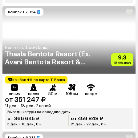
Кешбэк
+ 7 024
Бентота, Шри-Ланка
Thaala Bentota Resort (Ex.
9.3
Avani Bentota Resort &
15 отзывов
Spa)
Кешбэк 4% по карте Т-Банка
линия
песок
50 м
105 км
везде
от 351 247 ₽
11 дек. - 18 дек., 7 ночей
Выгодные туры на соседние даты
от 366 645 ₽
от 459 848 ₽
5 дек. - 13 дек., 8 н.
21 дек. - 27 дек., 6 н.
Кешбэк
+ 6 231