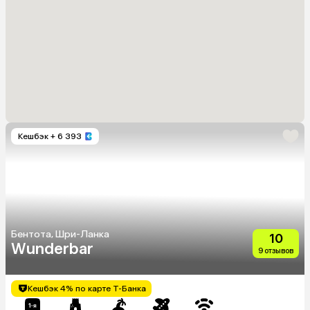
Кешбэк
+ 6 393
Бентота, Шри-Ланка
10
Wunderbar
9 отзывов
Кешбэк 4% по карте Т-Банка