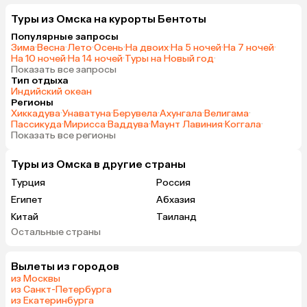
Туры из Омска на курорты Бентоты
Популярные запросы
Зима
·
Весна
·
Лето
·
Осень
·
На двоих
·
На 5 ночей
·
На 7 ночей
·
На 10 ночей
·
На 14 ночей
·
Туры на Новый год
·
Показать все запросы
Тип отдыха
Индийский океан
Регионы
Хиккадува
·
Унаватуна
·
Берувела
·
Ахунгала
·
Велигама
·
Пассикуда
·
Мирисса
·
Ваддува
·
Маунт Лавиния
·
Коггала
·
Показать все регионы
Туры из Омска в другие страны
Турция
Россия
Египет
Абхазия
Китай
Таиланд
Остальные страны
Вьетнам
ОАЭ
Мальдивы
Грузия
Вылеты из городов
Беларусь
Армения
из Москвы
Шри-Ланка
Казахстан
из Санкт-Петербурга
из Екатеринбурга
Азербайджан
Узбекистан