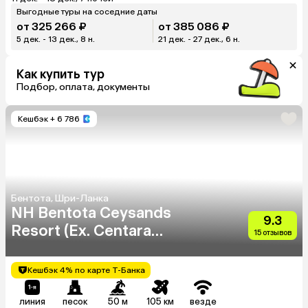
Выгодные туры на соседние даты
от 325 266 ₽
от 385 086 ₽
5 дек. - 13 дек., 8 н.
21 дек. - 27 дек., 6 н.
Как купить тур
Подбор, оплата, документы
Кешбэк
+ 6 786
Бентота, Шри-Ланка
NH Bentota Ceysands
9.3
Resort (Ex. Centara
15 отзывов
Ceysands)
Кешбэк 4% по карте Т-Банка
линия
песок
50 м
105 км
везде