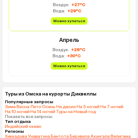
Воздух:
+27°C
Вода:
+29°C
Можно купаться
Апрель
Воздух:
+28°C
Вода:
+30°C
Можно купаться
Туры из Омска на курорты Диквеллы
Популярные запросы
Зима
·
Весна
·
Лето
·
Осень
·
На двоих
·
На 5 ночей
·
На 7 ночей
·
На 10 ночей
·
На 14 ночей
·
Туры на Новый год
·
Показать все запросы
Тип отдыха
Индийский океан
Регионы
Хиккадува
·
Унаватуна
·
Бентота
·
Берувела
·
Ахунгала
·
Велигама
·