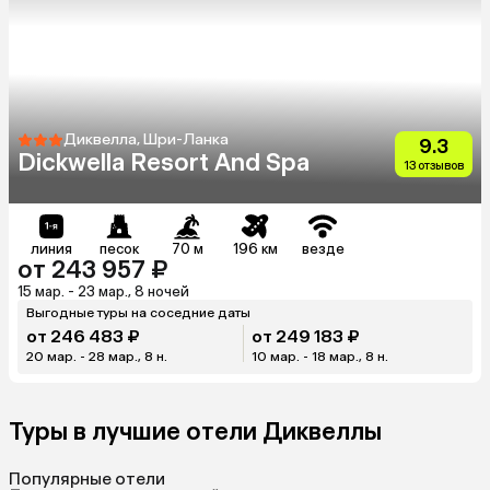
Диквелла, Шри-Ланка
9.3
Dickwella Resort And Spa
13 отзывов
линия
песок
70 м
196 км
везде
от 243 957 ₽
15 мар. - 23 мар., 8 ночей
Выгодные туры на соседние даты
от 246 483 ₽
от 249 183 ₽
20 мар. - 28 мар., 8 н.
10 мар. - 18 мар., 8 н.
Туры в лучшие отели Диквеллы
Популярные отели