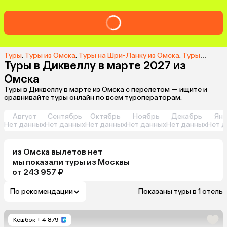
Туры
,
Туры из Омска
,
Туры на Шри-Ланку из Омска
,
Туры в Диквеллу из Омска
Туры в Диквеллу в марте 2027 из
Омска
Туры в Диквеллу в марте из Омска с перелетом — ищите и
сравнивайте туры онлайн по всем туроператорам.
Август
Сентябрь
Октябрь
Ноябрь
Декабрь
Янв
Нет данных
Нет данных
Нет данных
Нет данных
Нет данных
Нет д
из
Омска
вылетов нет
мы показали туры
из
Москвы
от 243 957 ₽
По рекомендации
Показаны туры в 1 отель
Кешбэк
+ 4 879