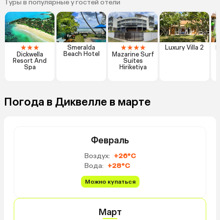
Туры в популярные у гостей отели
★
★
★
★
★
★
★
Smeralda
Luxury Villa 2
L
Beach Hotel
Dickwella
Mazarine Surf
Resort And
Suites
Spa
Hiriketiya
Погода в Диквелле в марте
Февраль
Воздух:
+26°C
Вода:
+28°C
Можно купаться
Март