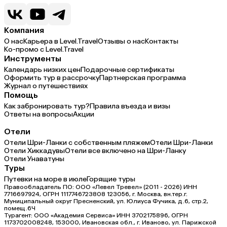
Компания
О нас
Карьера в Level.Travel
Отзывы о нас
Контакты
Ко-промо с Level.Travel
Инструменты
Календарь низких цен
Подарочные сертификаты
Оформить тур в рассрочку
Партнерская программа
Журнал о путешествиях
Помощь
Как забронировать тур?
Правила въезда и визы
Ответы на вопросы
Акции
Отели
Отели Шри-Ланки с собственным пляжем
Отели Шри-Ланки
Отели Хиккадувы
Отели все включено на Шри-Ланку
Отели Унаватуны
Туры
Путевки на море в июле
Горящие туры
Правообладатель ПО: ООО «Левел Тревел» (2011 - 2026) ИНН
7716697924, ОГРН 1117746723808 123056, г. Москва, вн.тер.г.
Муниципальный округ Пресненский, ул. Юлиуса Фучика, д.6, стр.2,
помещ.6Ч
Турагент: ООО «Академия Сервиса» ИНН 3702175896, ОГРН
1173702008248, 153000, Ивановская обл., г. Иваново, ул. Парижской