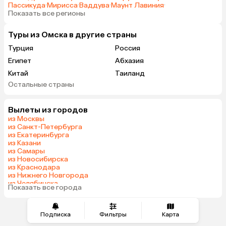
Пассикуда
·
Мирисса
·
Ваддува
·
Маунт Лавиния
·
Показать все регионы
Туры из Омска в другие страны
Турция
Россия
Египет
Абхазия
Китай
Таиланд
Остальные страны
Вьетнам
ОАЭ
Мальдивы
Грузия
Вылеты из городов
Беларусь
Армения
из Москвы
Шри-Ланка
Казахстан
из Санкт-Петербурга
из Екатеринбурга
Азербайджан
Узбекистан
из Казани
Сербия
Катар
из Самары
из Новосибирска
Киргизия
Гонконг
из Краснодара
Саудовская Аравия
Таджикистан
из Нижнего Новгорода
из Челябинска
Венгрия
Показать все города
из Тюмени
Подписка
Фильтры
Карта