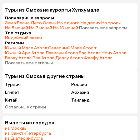
Туры из Омска на курорты Хулхумале
Популярные запросы
Зима
·
Весна
·
Лето
·
Осень
·
На одного
·
На двоих
·
На троих
·
На 5 ночей
·
На 7 ночей
·
На 10 ночей
·
Показать все запросы
Тип отдыха
Индийский океан
Регионы
Южный Мале Атолл
·
Северный Мале Атолл
·
Южный Ари Атолл
·
Лавиани Атолл
·
Баа Атолл
·
Нону Атолл
·
Вааву Атолл
·
Раа Атолл
·
Даалу Атолл
·
Фаафу Атолл
·
Показать все регионы
Туры из Омска в другие страны
Турция
Россия
Египет
Абхазия
Китай
Таиланд
Остальные страны
Вьетнам
ОАЭ
Мальдивы
Грузия
Вылеты из городов
Беларусь
Армения
из Москвы
Шри-Ланка
Казахстан
из Санкт-Петербурга
из Екатеринбурга
Азербайджан
Узбекистан