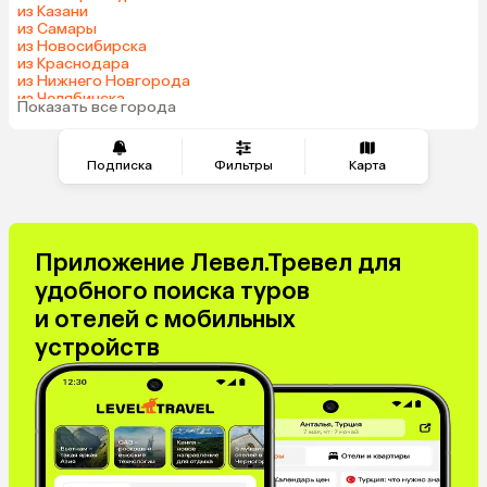
из Казани
Сербия
Катар
из Самары
из Новосибирска
Киргизия
Гонконг
из Краснодара
Саудовская Аравия
Таджикистан
из Нижнего Новгорода
из Челябинска
Венгрия
Показать все города
из Тюмени
Подписка
Фильтры
Карта
Приложение Левел.Тревел для
удобного поиска туров
и отелей с мобильных
устройств