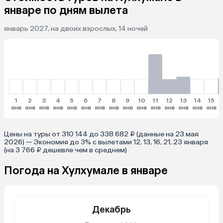
январе по дням вылета
январь 2027, на двоих взрослых, 14 ночей
1
2
3
4
5
6
7
8
9
10
11
12
13
14
15
янв
янв
янв
янв
янв
янв
янв
янв
янв
янв
янв
янв
янв
янв
янв
Цены на туры от 310 144 до 338 682 ₽ (данные на 23 мая
2026) — Экономия до 3% с вылетами 12, 13, 16, 21, 23 января
(на 3 766 ₽ дешевле чем в среднем)
Погода на Хулхумале в январе
Декабрь