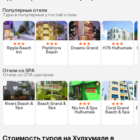
Популярные отели
Туры в популярные у гостей отели
★
★
★
★
★
★
★
★
★
★
★
★
Ripple Beach
Planktons
Dreams Grand
H78 Hulhumale
H
Inn
Beach
Отели со SPA
Отели со СПА‑центром
★
★
★
★
★
★
Rivers Beach &
Beach Grand &
Spa
Spa
Niu Inn & Spa
Coral Grand
B
Hulhumale
Beach & Spa
S
Стоимость туров на Хулхумале в