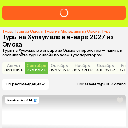
Туры
,
Туры из Омска
,
Туры на Мальдивы из Омска
,
Туры на Хулхумале из Омска
Туры на Хулхумале в январе 2027 из
Омска
Туры на Хулхумале в январе из Омска с перелетом — ищите и
сравнивайте туры онлайн по всем туроператорам.
Август
Сентябрь
Октябрь
Ноябрь
Декабрь
Янв
368 106 ₽
275 652 ₽
396 206 ₽
385 720 ₽
330 821 ₽
370 
По рекомендации
Показаны туры в 2 отеля
Кешбэк
+ 7 414