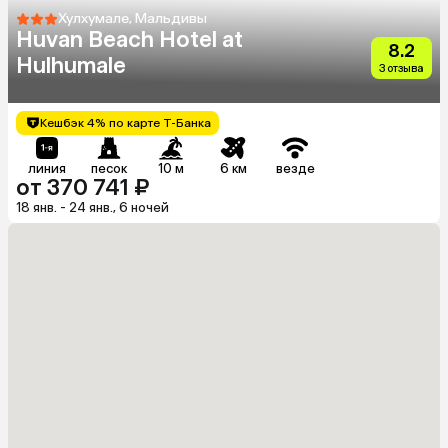
Хулхумале, Мальдивы
Huvan Beach Hotel at
8.2
Hulhumale
3 отзыва
Кешбэк 4% по карте Т-Банка
линия
песок
10 м
6 км
везде
от 370 741 ₽
18 янв. - 24 янв., 6 ночей