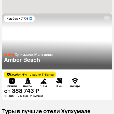
Кешбэк
+ 7 774
Хулхумале, Мальдивы
Amber Beach
Кешбэк 4% по карте Т-Банка
линия
песок
10 м
3 км
везде
от 388 743 ₽
18 янв. - 24 янв., 6 ночей
Туры в лучшие отели Хулхумале