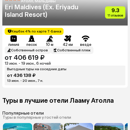
Атолл, Мальдивы
Eri Maldives (Ex. Eriyadu
9.3
Island Resort)
11 отзывов
Кешбэк 4% по карте Т-Банка
линия
песок
10 м
42 км
везде
Собственный остров
Собственный пляж
от 406 619 ₽
13 июн. - 19 июн., 6 ночей
Выгодные туры на соседние даты
от 436 138 ₽
13 июн. - 20 июн., 7 н.
Туры в лучшие отели Лааму Атолла
Популярные отели
Туры в популярные у гостей отели