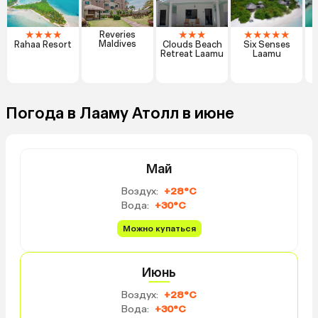
★
★
★
★
★
★
★
★
★
★
★
★
Reveries
T
Maldives
Rahaa Resort
Clouds Beach
Six Senses
Retreat Laamu
Laamu
Погода в Лааму Атолл в июне
Май
Воздух:
+28°C
Вода:
+30°C
Можно купаться
Июнь
Воздух:
+28°C
Вода:
+30°C