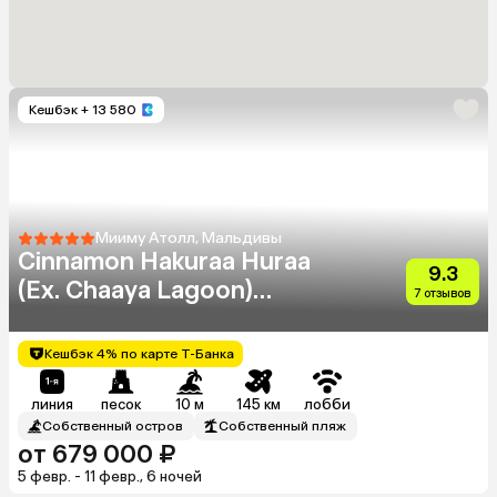
Кешбэк
+ 13 580
Мииму Атолл, Мальдивы
Cinnamon Hakuraa Huraa
9.3
(Ex. Chaaya Lagoon)
7 отзывов
(Adults Only 18+)
Кешбэк 4% по карте Т-Банка
линия
песок
10 м
145 км
лобби
Собственный остров
Собственный пляж
от 679 000 ₽
5 февр. - 11 февр., 6 ночей