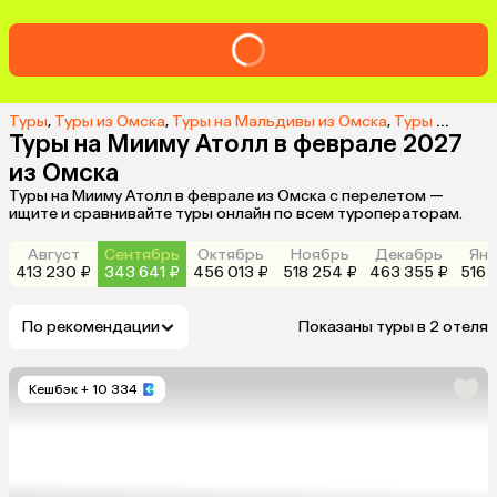
Туры
,
Туры из Омска
,
Туры на Мальдивы из Омска
,
Туры на Мииму Атолл из Омска
Туры на Мииму Атолл в феврале 2027
из Омска
Туры на Мииму Атолл в феврале из Омска с перелетом —
ищите и сравнивайте туры онлайн по всем туроператорам.
Август
Сентябрь
Октябрь
Ноябрь
Декабрь
Янв
413 230 ₽
343 641 ₽
456 013 ₽
518 254 ₽
463 355 ₽
516 
По рекомендации
Показаны туры в 2 отеля
Кешбэк
+ 10 334