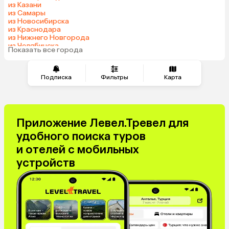
из Казани
Сербия
Катар
из Самары
из Новосибирска
Киргизия
Гонконг
из Краснодара
Саудовская Аравия
Таджикистан
из Нижнего Новгорода
из Челябинска
Венгрия
Показать все города
из Тюмени
Подписка
Фильтры
Карта
Приложение Левел.Тревел для
удобного поиска туров
и отелей с мобильных
устройств