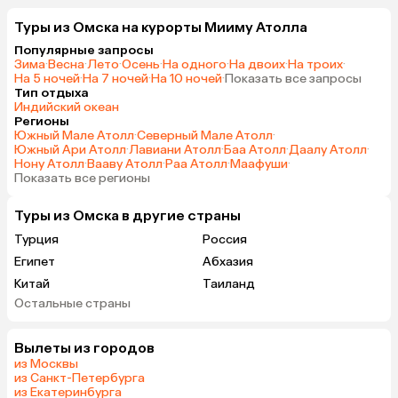
Туры из Омска на курорты Мииму Атолла
Популярные запросы
Зима
·
Весна
·
Лето
·
Осень
·
На одного
·
На двоих
·
На троих
·
На 5 ночей
·
На 7 ночей
·
На 10 ночей
·
Показать все запросы
Тип отдыха
Индийский океан
Регионы
Южный Мале Атолл
·
Северный Мале Атолл
·
Южный Ари Атолл
·
Лавиани Атолл
·
Баа Атолл
·
Даалу Атолл
·
Нону Атолл
·
Вааву Атолл
·
Раа Атолл
·
Маафуши
·
Показать все регионы
Туры из Омска в другие страны
Турция
Россия
Египет
Абхазия
Китай
Таиланд
Остальные страны
Вьетнам
ОАЭ
Мальдивы
Грузия
Вылеты из городов
Армения
Беларусь
из Москвы
Казахстан
Шри-Ланка
из Санкт-Петербурга
из Екатеринбурга
Узбекистан
Азербайджан