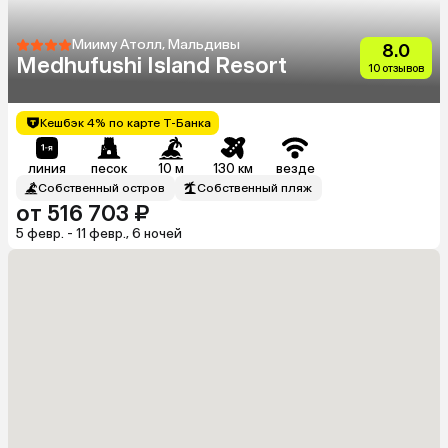
Мииму Атолл, Мальдивы
8.0
Medhufushi Island Resort
10 отзывов
Кешбэк 4% по карте Т-Банка
линия
песок
10 м
130 км
везде
Собственный остров
Собственный пляж
от 516 703 ₽
5 февр. - 11 февр., 6 ночей