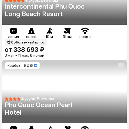
Фукуок, Вьетнам
Intercontinental Phu Quoc
Long Beach Resort
линия
песок
10 м
15 км
везде
Собственный пляж
от 338 693 ₽
3 мая - 11 мая, 8 ночей
Кешбэк
+ 5 015
Фукуок, Вьетнам
Phu Quoc Ocean Pearl
Hotel