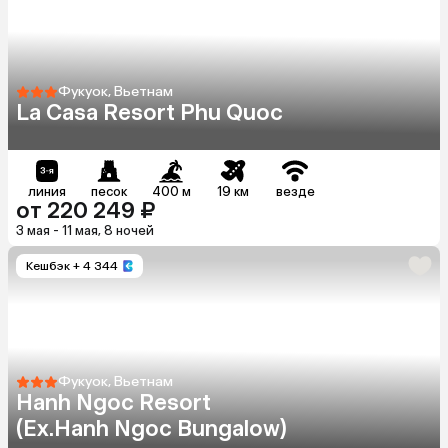
Фукуок, Вьетнам
La Casa Resort Phu Quoc
линия
песок
400 м
19 км
везде
от 220 249 ₽
3 мая - 11 мая, 8 ночей
Кешбэк
+ 4 344
Фукуок, Вьетнам
Hanh Ngoc Resort
(Ex.Hanh Ngoc Bungalow)