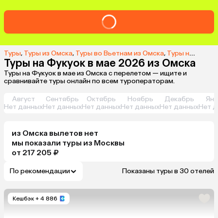
Туры
,
Туры из Омска
,
Туры во Вьетнам из Омска
,
Туры на Фукуок из Омска
Туры на Фукуок в мае 2026 из Омска
Туры на Фукуок в мае из Омска с перелетом — ищите и
сравнивайте туры онлайн по всем туроператорам.
Август
Сентябрь
Октябрь
Ноябрь
Декабрь
Янв
Нет данных
Нет данных
Нет данных
Нет данных
Нет данных
Нет д
из
Омска
вылетов нет
мы показали туры
из
Москвы
от 217 205 ₽
По рекомендации
Показаны туры в 30 отелей
Кешбэк
+ 4 886