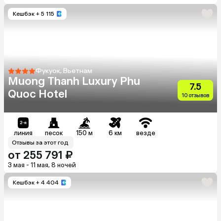
Кешбэк
+ 5 115
Фукуок, Вьетнам
Muong Thanh Luxury Phu
7.5
Quoc Hotel
10 отзывов
линия
песок
150 м
6 км
везде
Отзывы за этот год
от 255 791 ₽
3 мая - 11 мая, 8 ночей
Кешбэк
+ 4 404