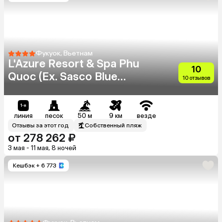
Фукуок, Вьетнам
L'Azure Resort & Spa Phu
10
Quoc (Ex. Sasco Blue
10 отзывов
Lagoon Resort)
линия
песок
50 м
9 км
везде
Отзывы за этот год
Собственный пляж
от 278 262 ₽
3 мая - 11 мая, 8 ночей
Кешбэк
+ 6 773