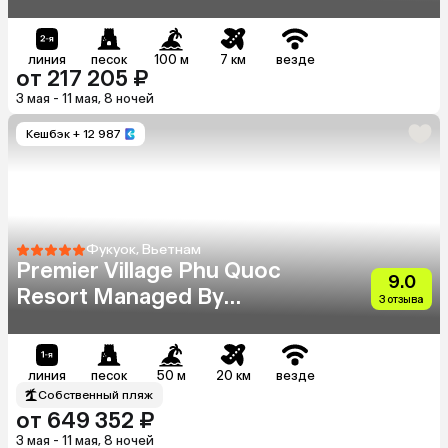
линия
песок
100 м
7 км
везде
от 217 205 ₽
3 мая - 11 мая, 8 ночей
Кешбэк
+ 12 987
Фукуок, Вьетнам
Premier Village Phu Quoc
9.0
Resort Managed By
3 отзыва
Accorhotels
линия
песок
50 м
20 км
везде
Собственный пляж
от 649 352 ₽
3 мая - 11 мая, 8 ночей