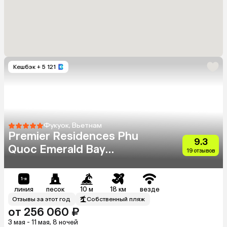
Кешбэк
+ 5 121
Фукуок, Вьетнам
Premier Residences Phu
9.3
Quoc Emerald Bay
19 отзывов
Managed By Accorhotels
линия
песок
10 м
18 км
везде
Отзывы за этот год
Собственный пляж
от 256 060 ₽
3 мая - 11 мая, 8 ночей