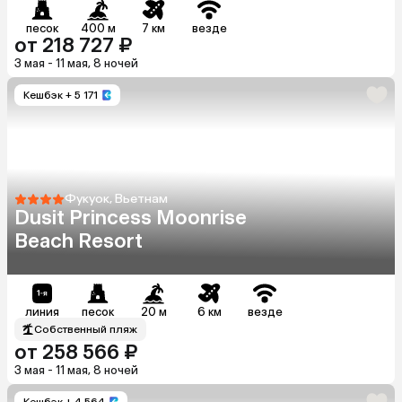
песок
400 м
7 км
везде
от 218 727 ₽
3 мая - 11 мая, 8 ночей
Кешбэк
+ 5 171
Фукуок, Вьетнам
Dusit Princess Moonrise
Beach Resort
линия
песок
20 м
6 км
везде
Собственный пляж
от 258 566 ₽
3 мая - 11 мая, 8 ночей
Кешбэк
+ 4 564