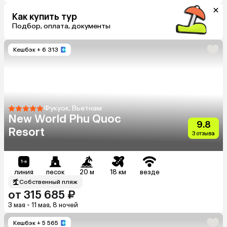
Как купить тур
Подбор, оплата, документы
Кешбэк
+ 6 313
Фукуок, Вьетнам
New World Phu Quoc
9.8
Resort
3 отзыва
линия
песок
20 м
18 км
везде
Собственный пляж
от 315 685 ₽
3 мая - 11 мая, 8 ночей
Кешбэк
+ 5 565