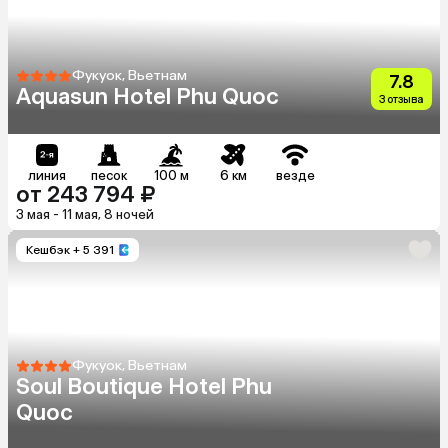
Фукуок, Вьетнам
7.8
Aquasun Hotel Phu Quoc
3 отзыва
линия
песок
100 м
6 км
везде
от 243 794 ₽
3 мая - 11 мая, 8 ночей
Кешбэк
+ 5 391
Фукуок, Вьетнам
Soul Boutique Hotel Phu
Quoc