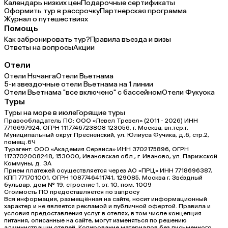
Календарь низких цен
Подарочные сертификаты
Оформить тур в рассрочку
Партнерская программа
Журнал о путешествиях
Помощь
Как забронировать тур?
Правила въезда и визы
Ответы на вопросы
Акции
Отели
Отели Нячанга
Отели Вьетнама
5-и звездочные отели Вьетнама на 1 линии
Отели Вьетнама "все включено" с бассейном
Отели Фукуока
Туры
Туры на море в июле
Горящие туры
Правообладатель ПО: ООО «Левел Тревел» (2011 - 2026) ИНН
7716697924, ОГРН 1117746723808 123056, г. Москва, вн.тер.г.
Муниципальный округ Пресненский, ул. Юлиуса Фучика, д.6, стр.2,
помещ.6Ч
Турагент: ООО «Академия Сервиса» ИНН 3702175896, ОГРН
1173702008248, 153000, Ивановская обл., г. Иваново, ул. Парижской
Коммуны, д. ЗА
Прием платежей осуществляется через АО «ПРЦ» ИНН 7718696387,
КПП 771701001, ОГРН 1087746411741, 129085, Москва г, Звёздный
бульвар, дом № 19, строение 1, эт. 10, пом. 1009
Стоимость ПО предоставляется по запросу
Вся информация, размещённая на сайте, носит информационный
характер и не является рекламой и публичной офертой. Правила и
условия предоставления услуг в отелях, в том числе концепция
питания, описанные на сайте, могут изменяться по решению
администрации отелей. Копирование материалов без письменного