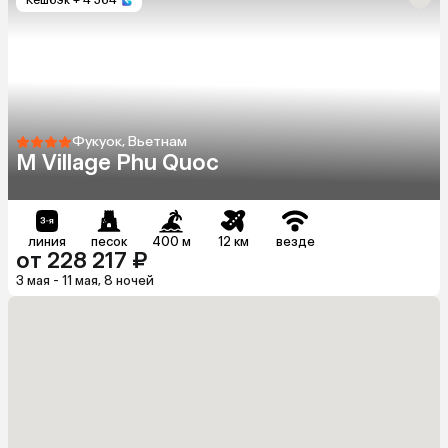
Фукуок, Вьетнам
M Village Phu Quoc
линия
песок
400 м
12 км
везде
от 228 217 ₽
3 мая - 11 мая, 8 ночей