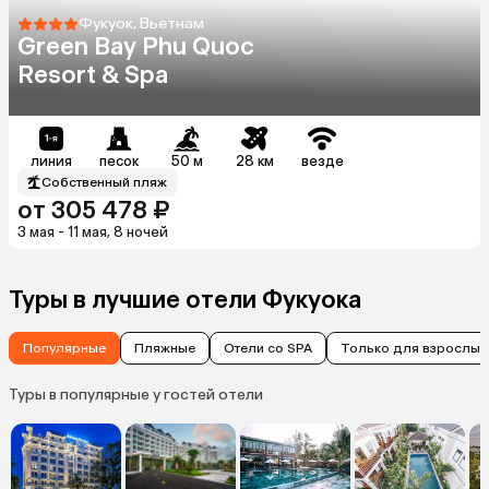
Фукуок, Вьетнам
Green Bay Phu Quoc
Resort & Spa
линия
песок
50 м
28 км
везде
Собственный пляж
от 305 478 ₽
3 мая - 11 мая, 8 ночей
Туры в лучшие отели Фукуока
Популярные
Пляжные
Отели со SPA
Только для взрослых
Туры в популярные у гостей отели