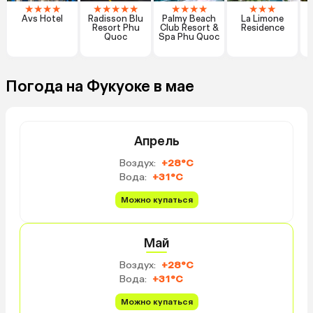
★
★
★
★
★
★
★
★
★
★
★
★
★
★
★
★
Avs Hotel
Radisson Blu
Palmy Beach
La Limone
Resort Phu
Club Resort &
Residence
Quoc
Spa Phu Quoc
Погода на Фукуоке в мае
Апрель
Воздух:
+28°C
Вода:
+31°C
Можно купаться
Май
Воздух:
+28°C
Вода:
+31°C
Можно купаться