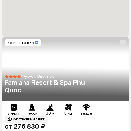
Кешбэк
+ 5 536
Фукуок, Вьетнам
Famiana Resort & Spa Phu
Quoc
линия
песок
30 м
5 км
везде
Собственный пляж
от 276 830 ₽