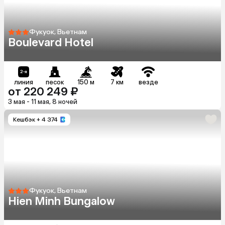
Фукуок, Вьетнам
Boulevard Hotel
линия
песок
150 м
7 км
везде
от 220 249 ₽
3 мая - 11 мая, 8 ночей
Кешбэк
+ 4 374
Фукуок, Вьетнам
Hien Minh Bungalow