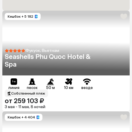
Кешбэк
+ 5 182
Фукуок, Вьетнам
Seashells Phu Quoc Hotel &
Spa
линия
песок
50 м
10 км
везде
Собственный пляж
от 259 103 ₽
3 мая - 11 мая, 8 ночей
Кешбэк
+ 4 404