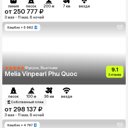
линия
песок
200 м
7 км
везде
от 250 777 ₽
3 мая - 11 мая, 8 ночей
Кешбэк
+ 5 962
Фукуок, Вьетнам
9.1
Melia Vinpearl Phu Quoc
3 отзыва
песок
100 м
36 км
везде
Собственный пляж
от 298 137 ₽
3 мая - 11 мая, 8 ночей
Кешбэк
+ 4 797