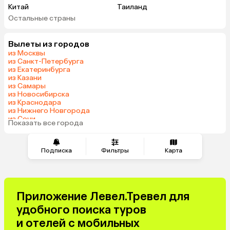
Китай
Таиланд
Остальные страны
Вьетнам
ОАЭ
Мальдивы
Грузия
Вылеты из городов
Беларусь
Армения
из Москвы
Шри-Ланка
Казахстан
из Санкт-Петербурга
из Екатеринбурга
Азербайджан
Узбекистан
из Казани
Сербия
Катар
из Самары
из Новосибирска
Киргизия
Гонконг
из Краснодара
Саудовская Аравия
Таджикистан
из Нижнего Новгорода
из Сочи
Венгрия
Показать все города
из Челябинска
Подписка
Фильтры
Карта
Приложение Левел.Тревел для
удобного поиска туров
и отелей с мобильных