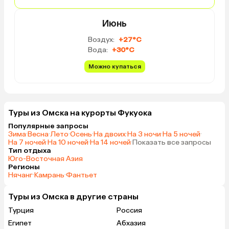
Июнь
Воздух:
+27°C
Вода:
+30°C
Можно купаться
Туры из Омска на курорты Фукуока
Популярные запросы
Зима
·
Весна
·
Лето
·
Осень
·
На двоих
·
На 3 ночи
·
На 5 ночей
·
На 7 ночей
·
На 10 ночей
·
На 14 ночей
·
Показать все запросы
Тип отдыха
Юго-Восточная Азия
Регионы
Нячанг
·
Камрань
·
Фантьет
Туры из Омска в другие страны
Турция
Россия
Египет
Абхазия