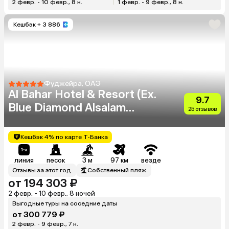
2 февр. - 10 февр., 8 н.
1 февр. - 9 февр., 8 н.
Кешбэк
+ 3 886
Фуджейра, ОАЭ
Al Bahar Hotel & Resort (Ex.
9.7
Blue Diamond Alsalam
25 отзывов
Resort)
Кешбэк 4% по карте Т-Банка
линия
песок
3 м
97 км
везде
Отзывы за этот год
Собственный пляж
от 194 303 ₽
2 февр. - 10 февр., 8 ночей
Выгодные туры на соседние даты
от 300 779 ₽
2 февр. - 9 февр., 7 н.