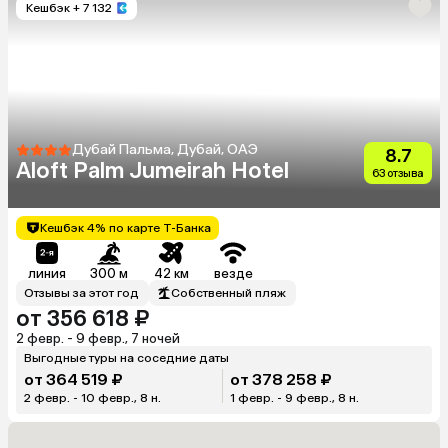
Кешбэк
+ 7 132
Дубай Пальма, Дубай, ОАЭ
8.7
Aloft Palm Jumeirah Hotel
63 отзыва
Кешбэк 4% по карте Т-Банка
линия
300 м
42 км
везде
Отзывы за этот год
Собственный пляж
от 356 618 ₽
2 февр. - 9 февр., 7 ночей
Выгодные туры на соседние даты
от 364 519 ₽
от 378 258 ₽
2 февр. - 10 февр., 8 н.
1 февр. - 9 февр., 8 н.