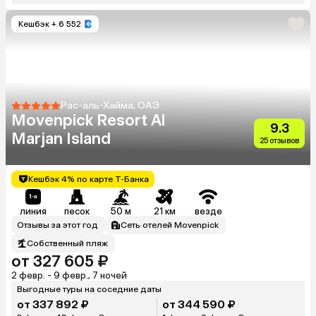
Кешбэк
+ 6 552
Рас-аль-Хайма, ОАЭ
Movenpick Resort Al
9.3
Marjan Island
25 отзывов
Кешбэк 4% по карте Т-Банка
линия
песок
50 м
21 км
везде
Отзывы за этот год
Сеть отелей Movenpick
Собственный пляж
от 327 605 ₽
2 февр. - 9 февр., 7 ночей
Выгодные туры на соседние даты
от 337 892 ₽
от 344 590 ₽