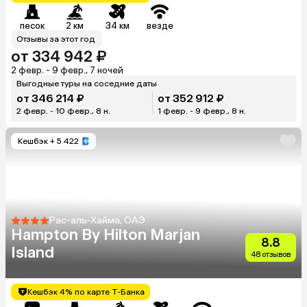
песок
2 км
34 км
везде
Отзывы за этот год
от 334 942 ₽
2 февр. - 9 февр., 7 ночей
Выгодные туры на соседние даты
от 346 214 ₽
от 352 912 ₽
2 февр. - 10 февр., 8 н.
1 февр. - 9 февр., 8 н.
Кешбэк
+ 5 422
Рас-аль-Хайма, ОАЭ
Hampton By Hilton Marjan
8.8
Island
48 отзывов
Кешбэк 4% по карте Т-Банка