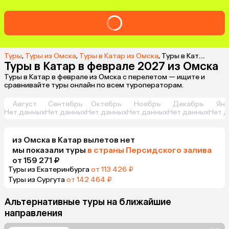
Туры
,
Туры из Омска
,
Туры в Катар из Омска
,
Туры в Катар в феврале 2027 из Омска
Туры в Катар в феврале 2027 из Омска
Туры в Катар в феврале из Омска с перелетом — ищите и
сравнивайте туры онлайн по всем туроператорам.
Август
Сентябрь
Октябрь
Ноябрь
Декабрь
Янв
Нет данных
Нет данных
Нет данных
Нет данных
Нет данных
Нет д
из
Омска
в Катар
вылетов нет
мы показали туры
в страны Персидского залива
от 159 271 ₽
Туры из Екатеринбурга
от 113 426 ₽
Туры из Сургута
от 142 464 ₽
Альтернативные туры на ближайшие
направления