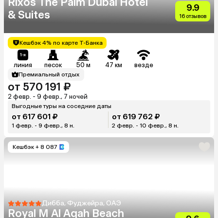
Rixos The Palm Dubai Hotel
9.9
& Suites
16 отзывов
Кешбэк 4% по карте Т-Банка
линия
песок
50 м
47 км
везде
Премиальный отдых
от 570 191 ₽
2 февр. - 9 февр., 7 ночей
Выгодные туры на соседние даты
от 617 601 ₽
от 619 762 ₽
1 февр. - 9 февр., 8 н.
2 февр. - 10 февр., 8 н.
Кешбэк
+ 8 087
Дибба, Фуджейра, ОАЭ
Royal M Al Aqah Beach