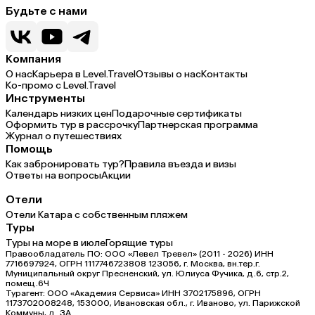
Будьте с нами
Компания
О нас
Карьера в Level.Travel
Отзывы о нас
Контакты
Ко-промо с Level.Travel
Инструменты
Календарь низких цен
Подарочные сертификаты
Оформить тур в рассрочку
Партнерская программа
Журнал о путешествиях
Помощь
Как забронировать тур?
Правила въезда и визы
Ответы на вопросы
Акции
Отели
Отели Катара с собственным пляжем
Туры
Туры на море в июле
Горящие туры
Правообладатель ПО: ООО «Левел Тревел» (2011 - 2026) ИНН
7716697924, ОГРН 1117746723808 123056, г. Москва, вн.тер.г.
Муниципальный округ Пресненский, ул. Юлиуса Фучика, д.6, стр.2,
помещ.6Ч
Турагент: ООО «Академия Сервиса» ИНН 3702175896, ОГРН
1173702008248, 153000, Ивановская обл., г. Иваново, ул. Парижской
Коммуны, д. ЗА