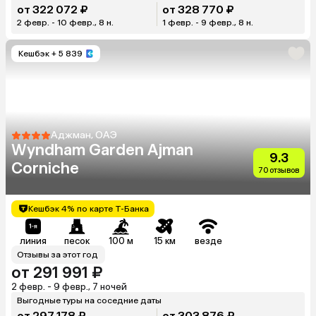
от 322 072 ₽
от 328 770 ₽
2 февр. - 10 февр., 8 н.
1 февр. - 9 февр., 8 н.
Кешбэк
+ 5 839
Аджман, ОАЭ
Wyndham Garden Ajman
9.3
Corniche
70 отзывов
Кешбэк 4% по карте Т-Банка
линия
песок
100 м
15 км
везде
Отзывы за этот год
от 291 991 ₽
2 февр. - 9 февр., 7 ночей
Выгодные туры на соседние даты
от 297 178 ₽
от 303 876 ₽