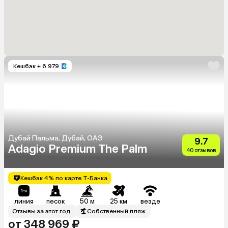
Кешбэк
+ 6 979
Дубай Пальма, Дубай, ОАЭ
9.7
Adagio Premium The Palm
40 отзывов
Кешбэк 4% по карте Т-Банка
линия
песок
50 м
25 км
везде
Отзывы за этот год
Собственный пляж
от 348 969 ₽