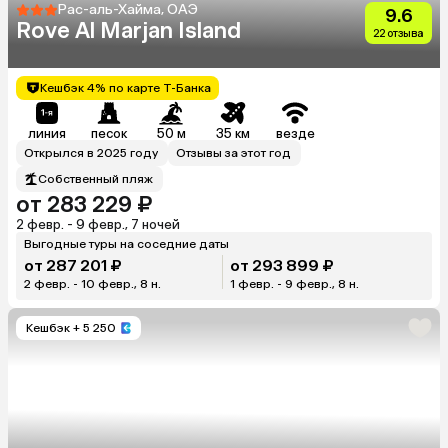
Рас-аль-Хайма, ОАЭ
9.6
Rove Al Marjan Island
22 отзыва
Кешбэк 4% по карте Т-Банка
линия
песок
50 м
35 км
везде
Открылся в 2025 году
Отзывы за этот год
Собственный пляж
от 283 229 ₽
2 февр. - 9 февр., 7 ночей
Выгодные туры на соседние даты
от 287 201 ₽
от 293 899 ₽
2 февр. - 10 февр., 8 н.
1 февр. - 9 февр., 8 н.
Кешбэк
+ 5 250