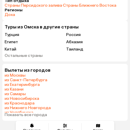
Тип отдыха
Страны Персидского залива
·
Страны Ближнего Востока
Регионы
Доха
Туры из Омска в другие страны
Турция
Россия
Египет
Абхазия
Китай
Таиланд
Остальные страны
Вьетнам
ОАЭ
Мальдивы
Грузия
Вылеты из городов
Беларусь
Армения
из Москвы
Шри-Ланка
Казахстан
из Санкт-Петербурга
из Екатеринбурга
Азербайджан
Узбекистан
из Казани
Сербия
Киргизия
из Самары
из Новосибирска
Гонконг
Саудовская Аравия
из Краснодара
Таджикистан
Венгрия
из Нижнего Новгорода
из Челябинска
Показать все города
из Тюмени