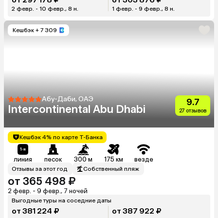
2 февр. - 10 февр., 8 н.
1 февр. - 9 февр., 8 н.
Кешбэк
+ 7 309
Абу-Даби, ОАЭ
9.7
Intercontinental Abu Dhabi
27 отзывов
Кешбэк 4% по карте Т-Банка
линия
песок
300 м
175 км
везде
Отзывы за этот год
Собственный пляж
от 365 498 ₽
2 февр. - 9 февр., 7 ночей
Выгодные туры на соседние даты
от 381 224 ₽
от 387 922 ₽