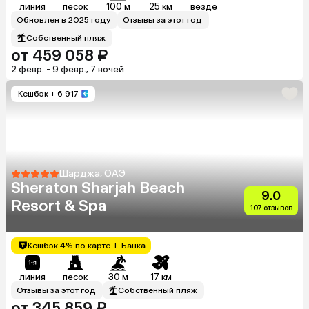
линия
песок
100 м
25 км
везде
Обновлен в 2025 году
Отзывы за этот год
Собственный пляж
от 459 058 ₽
2 февр. - 9 февр., 7 ночей
Кешбэк
+ 6 917
Шарджа, ОАЭ
Sheraton Sharjah Beach
9.0
Resort & Spa
107 отзывов
Кешбэк 4% по карте Т-Банка
линия
песок
30 м
17 км
Отзывы за этот год
Собственный пляж
от 345 859 ₽