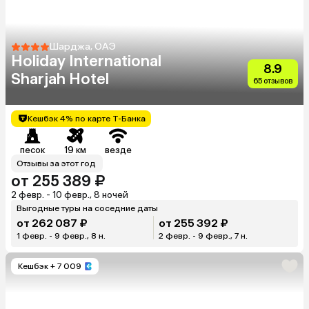
Шарджа, ОАЭ
Holiday International
8.9
Sharjah Hotel
65 отзывов
Кешбэк 4% по карте Т-Банка
песок
19 км
везде
Отзывы за этот год
от 255 389 ₽
2 февр. - 10 февр., 8 ночей
Выгодные туры на соседние даты
от 262 087 ₽
от 255 392 ₽
1 февр. - 9 февр., 8 н.
2 февр. - 9 февр., 7 н.
Кешбэк
+ 7 009