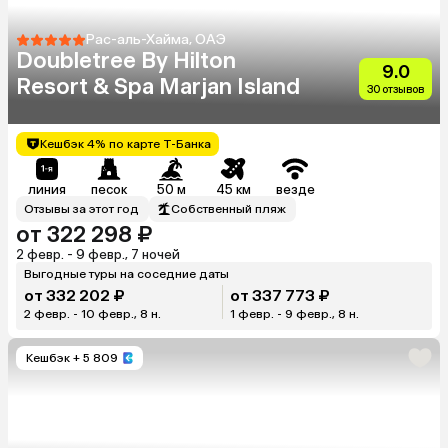
Рас-аль-Хайма, ОАЭ
Doubletree By Hilton
9.0
Resort & Spa Marjan Island
30 отзывов
Кешбэк 4% по карте Т-Банка
линия
песок
50 м
45 км
везде
Отзывы за этот год
Собственный пляж
от 322 298 ₽
2 февр. - 9 февр., 7 ночей
Выгодные туры на соседние даты
от 332 202 ₽
от 337 773 ₽
2 февр. - 10 февр., 8 н.
1 февр. - 9 февр., 8 н.
Кешбэк
+ 5 809