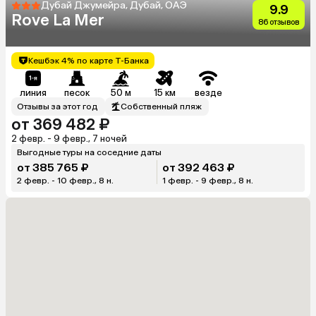
Дубай Джумейра, Дубай, ОАЭ
9.9
Rove La Mer
86 отзывов
Кешбэк 4% по карте Т-Банка
линия
песок
50 м
15 км
везде
Отзывы за этот год
Собственный пляж
от 369 482 ₽
2 февр. - 9 февр., 7 ночей
Выгодные туры на соседние даты
от 385 765 ₽
от 392 463 ₽
2 февр. - 10 февр., 8 н.
1 февр. - 9 февр., 8 н.