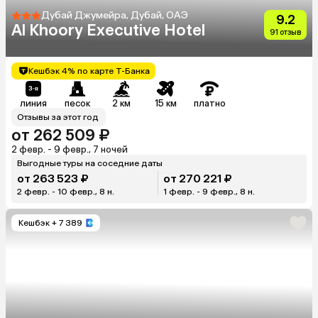
Дубай Джумейра, Дубай, ОАЭ
9.2
Al Khoory Executive Hotel
91 отзыв
Кешбэк 4% по карте Т-Банка
линия
песок
2 км
15 км
платно
Отзывы за этот год
от 262 509 ₽
2 февр. - 9 февр., 7 ночей
Выгодные туры на соседние даты
от 263 523 ₽
от 270 221 ₽
2 февр. - 10 февр., 8 н.
1 февр. - 9 февр., 8 н.
Кешбэк
+ 7 389