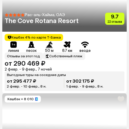
Рас-аль-Хайма, ОАЭ
9.7
The Cove Rotana Resort
22 отзыва
Кешбэк 4% по карте Т-Банка
линия
песок
50 м
87 км
везде
Отзывы за этот год
Собственный пляж
от 290 469 ₽
2 февр. - 9 февр., 7 ночей
Выгодные туры на соседние даты
от 295 477 ₽
от 302 175 ₽
2 февр. - 10 февр., 8 н.
1 февр. - 9 февр., 8 н.
Кешбэк
+ 8 010