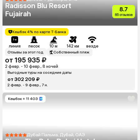
Radisson Blu Resort
8.7
Fujairah
85 отзывов
Кешбэк 4% по карте Т-Банка
линия
песок
10 м
142 км
везде
Отзывы за этот год
Собственный пляж
от 195 935 ₽
2 февр. - 10 февр., 8 ночей
Выгодные туры на соседние даты
от 302 209 ₽
2 февр. - 9 февр., 7 н.
Кешбэк
+ 11 403
Дубай Пальма, Дубай, ОАЭ