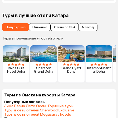
Туры в лучшие отели Катара
Популярные
Пляжные
Отели со SPA
5 звезд
Туры в популярные у гостей отели
★
★
★
★
★
★
★
★
★
★
★
★
★
★
★
★
★
★
★
★
Rixos Gulf
Sheraton
Grand Hyatt
Intercontinent
Sh
Hotel Doha
Grand Doha
Doha
al Doha
Туры из Омска на курорты Катара
Популярные запросы
Зима
·
Весна
·
Лето
·
Осень
·
Горящие туры
·
Туры в сеть отелей Sherwood Exclusive
·
Туры в сеть отелей Megasaray hotels