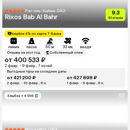
Рас-аль-Хайма, ОАЭ
9.3
Rixos Bab Al Bahr
43 отзыва
Кешбэк 4% по карте Т-Банка
линия
песок
50 м
33 км
везде
Отзывы за этот год
Собственный пляж
от 400 533 ₽
2 февр. - 9 февр., 7 ночей
Выгодные туры на соседние даты
от 421 200 ₽
от 427 898 ₽
2 февр. - 10 февр., 8 н.
1 февр. - 9 февр., 8 н.
Кешбэк
+ 4 556
Фуджейра, ОАЭ