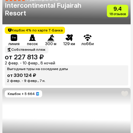
Intercontinental Fujairah
9.4
Resort
18 отзывов
Кешбэк 4% по карте Т-Банка
линия
песок
300 м
129 км
лобби
Собственный пляж
от 227 813 ₽
2 февр. - 10 февр., 8 ночей
Выгодные туры на соседние даты
от 330 124 ₽
2 февр. - 9 февр., 7 н.
Кешбэк
+ 5 664