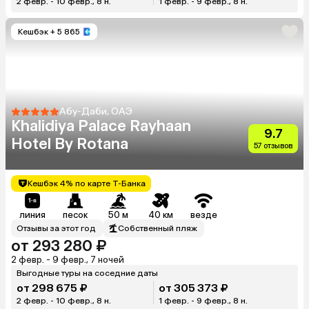
2 февр. - 10 февр., 8 н.
1 февр. - 9 февр., 8 н.
Кешбэк
+ 5 865
Абу-Даби, ОАЭ
Khalidiya Palace Rayhaan
9.7
Hotel By Rotana
57 отзывов
Кешбэк 4% по карте Т-Банка
линия
песок
50 м
40 км
везде
Отзывы за этот год
Собственный пляж
от 293 280 ₽
2 февр. - 9 февр., 7 ночей
Выгодные туры на соседние даты
от 298 675 ₽
от 305 373 ₽
2 февр. - 10 февр., 8 н.
1 февр. - 9 февр., 8 н.