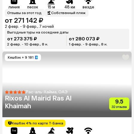
линия
песок
15 м
48 км
везде
Отзывы за этот год
Собственный пляж
от 271 142 ₽
2 февр. - 9 февр., 7 ночей
Выгодные туры на соседние даты
от 273 375 ₽
от 280 073 ₽
2 февр. - 10 февр., 8 н.
1 февр. - 9 февр., 8 н.
Кешбэк
+ 9 181
Рас-аль-Хайма, ОАЭ
Rixos Al Mairid Ras Al
9.5
Khaimah
32 отзыва
Кешбэк 4% по карте Т-Банка