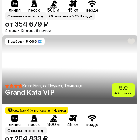
линия
песок
500 м
45 км
везде
Отзывы за этот год
Обновлен в 2024 году
от 354 679 ₽
4 дек. - 13 дек., 9 ночей
Кешбэк
+ 5 096
Ката Бич, о. Пхукет, Таиланд
9.0
Grand Kata VIP
40 отзывов
Кешбэк 4% по карте Т-Банка
линия
песок
800 м
48 км
везде
Отзывы за этот год
от 254 833 ₽