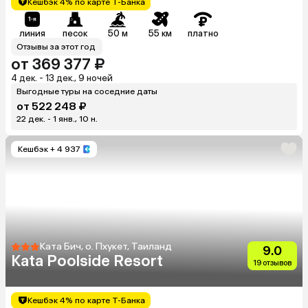
Кешбэк 4% по карте Т-Банка
линия
песок
50 м
55 км
платно
Отзывы за этот год
от 369 377 ₽
4 дек. - 13 дек., 9 ночей
Выгодные туры на соседние даты
от 522 248 ₽
22 дек. - 1 янв., 10 н.
Кешбэк
+ 4 937
Ката Бич, о. Пхукет, Таиланд
9.0
Kata Poolside Resort
19 отзывов
Кешбэк 4% по карте Т-Банка