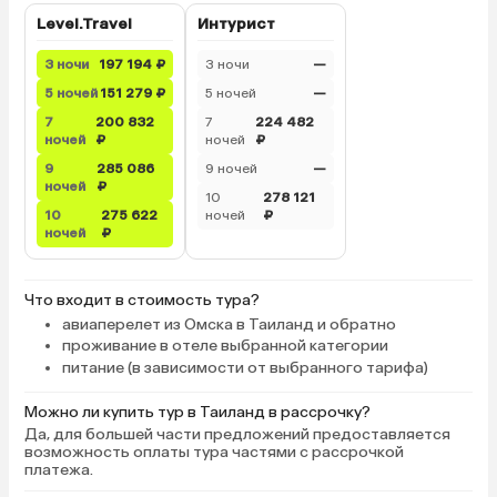
Паттайи легко добрать
Level.Travel
Интурист
такси, так и на тук-тук
маршрутках).
3 ночи
197 194 ₽
3 ночи
—
5 ночей
151 279 ₽
5 ночей
—
7
200 832
7
224 482
ночей
₽
ночей
₽
9
285 086
9 ночей
—
ночей
₽
10
278 121
10
275 622
ночей
₽
ночей
₽
Что входит в стоимость тура?
авиаперелет из Омска в Таиланд и обратно
проживание в отеле выбранной категории
питание (в зависимости от выбранного тарифа)
Можно ли купить тур в Таиланд в рассрочку?
Да, для большей части предложений предоставляется
возможность оплаты тура частями с рассрочкой
платежа.