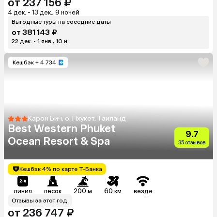
от 237 156 ₽
4 дек. - 13 дек., 9 ночей
Выгодные туры на соседние даты
от 381 143 ₽
22 дек. - 1 янв., 10 н.
Кешбэк
+ 4 734
Карон Бич, о. Пхукет, Таиланд
Best Western Phuket
9.7
Ocean Resort & Spa
35 отзывов
Кешбэк 4% по карте Т-Банка
линия
песок
200 м
60 км
везде
Отзывы за этот год
от 236 747 ₽