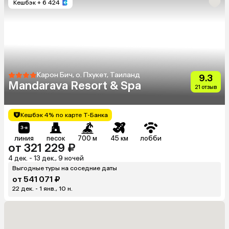
Кешбэк
+ 6 424
Карон Бич, о. Пхукет, Таиланд
9.3
Mandarava Resort & Spa
21 отзыв
Кешбэк 4% по карте Т-Банка
линия
песок
700 м
45 км
лобби
от 321 229 ₽
4 дек. - 13 дек., 9 ночей
Выгодные туры на соседние даты
от 541 071 ₽
22 дек. - 1 янв., 10 н.