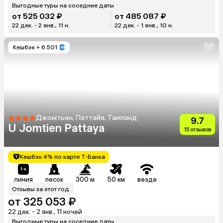
Выгодные туры на соседние даты
от 525 032 ₽
от 485 087 ₽
22 дек. - 2 янв., 11 н.
22 дек. - 1 янв., 10 н.
Кешбэк
+ 6 501
Джомтьен, Паттайя, Таиланд
9.7
U Jomtien Pattaya
15 отзывов
Кешбэк 4% по карте Т-Банка
линия
песок
300 м
50 км
везде
Отзывы за этот год
от 325 053 ₽
22 дек. - 2 янв., 11 ночей
Выгодные туры на соседние даты