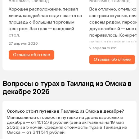
Вонгамат, Таиланд
Вонгамат, Таиланд
Хорошее расположение, первая
Все отлично: отель хо
линия, каждый час ездит шаттл на
завтраки вкусные, пля
площадь с большим торговым
совсем рядом, персон
центром. Завтрак — шведский
дружелюбный — мне в
стол.
понравилось. Конкретн
вилле, это немного в с
27 апреля 2026
основного корпуса — 
2 апреля 2026
Отзывы об отеле
уютно, спокойно, нас
Отзывы об отеле
видом сада и пением п
Территория отеля до
большая, есть различ
площадки для спорта 
Вопросы о турах в Таиланд из Омска в
рядом, в пешей доступ
декабре 2026
Истины — ходил туда 
экскурсию, очень понр
Также недалеко расп
Сколько стоит путевка в Таиланд из Омска в декабре?
магазины, аптеки, бары
Минимальная стоимость путевки на двоих взрослых в
шопы, банкоматы и т. 
декабре — от 151 279 рублей (цена актуальна на 19 мая
несколько массажных 
2026) за 5 ночей. Средняя стоимость тура в Таиланд из
Омска — от 341 514 рублей.
экскурсионных бюро. 