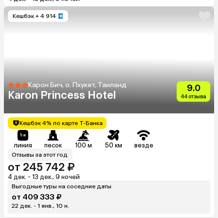
Кешбэк
+ 4 914
Карон Бич, о. Пхукет, Таиланд
9.0
Karon Princess Hotel
44 отзыва
Кешбэк 4% по карте Т-Банка
линия
песок
100 м
50 км
везде
Отзывы за этот год
от 245 742 ₽
4 дек. - 13 дек., 9 ночей
Выгодные туры на соседние даты
от 409 333 ₽
22 дек. - 1 янв., 10 н.