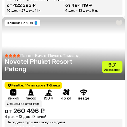
от 422 393 ₽
от 494 119 ₽
16 дек. - 27 дек., 11 н.
4 дек. - 13 дек., 9 н.
Кешбэк
+ 5 209
Патонг Бич, о. Пхукет, Таиланд
Novotel Phuket Resort
9.7
Patong
26 отзывов
Кешбэк 4% по карте Т-Банка
линия
песок
150 м
46 км
везде
Отзывы за этот год
от 260 496 ₽
4 дек. - 13 дек., 9 ночей
Выгодные туры на соседние даты