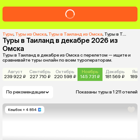
Туры
,
Туры из Омска
,
Туры в Таиланд из Омска
,
Туры в Таиланд в декабре 2026 из Омска
Туры в Таиланд в декабре 2026 из
Омска
Туры в Таиланд в декабре из Омска с перелетом — ищите и
сравнивайте туры онлайн по всем туроператорам.
Август
Сентябрь
Октябрь
Ноябрь
Декабрь
Янв
239 922 ₽
227 710 ₽
220 598 ₽
145 731 ₽
181 569 ₽
189 
По рекомендации
Показаны туры в 1 211 отелей
Кешбэк
+ 4 854