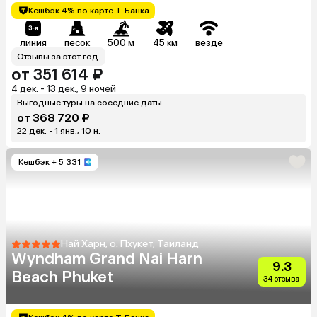
Кешбэк 4% по карте Т-Банка
линия
песок
500 м
45 км
везде
Отзывы за этот год
от 351 614 ₽
4 дек. - 13 дек., 9 ночей
Выгодные туры на соседние даты
от 368 720 ₽
22 дек. - 1 янв., 10 н.
Кешбэк
+ 5 331
Най Харн, о. Пхукет, Таиланд
Wyndham Grand Nai Harn
9.3
Beach Phuket
34 отзыва