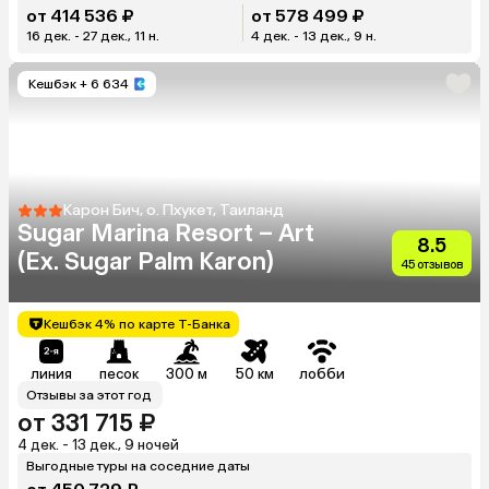
от 414 536 ₽
от 578 499 ₽
16 дек. - 27 дек., 11 н.
4 дек. - 13 дек., 9 н.
Кешбэк
+ 6 634
Карон Бич, о. Пхукет, Таиланд
Sugar Marina Resort – Art
8.5
(Ex. Sugar Palm Karon)
45 отзывов
Кешбэк 4% по карте Т-Банка
линия
песок
300 м
50 км
лобби
Отзывы за этот год
от 331 715 ₽
4 дек. - 13 дек., 9 ночей
Выгодные туры на соседние даты