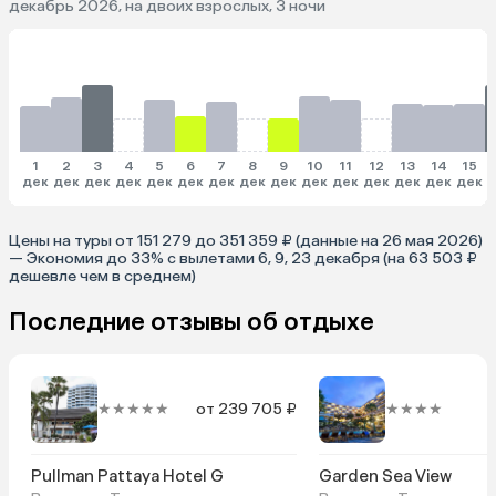
декабрь 2026, на двоих взрослых, 3 ночи
1
2
3
4
5
6
7
8
9
10
11
12
13
14
15
дек
дек
дек
дек
дек
дек
дек
дек
дек
дек
дек
дек
дек
дек
дек
д
Цены на туры от 151 279 до 351 359 ₽ (данные на 26 мая 2026)
— Экономия до 33% с вылетами 6, 9, 23 декабря (на 63 503 ₽
дешевле чем в среднем)
Последние отзывы об отдыхе
★★★★★
от 239 705 ₽
★★★★
о
Pullman Pattaya Hotel G
Garden Sea View