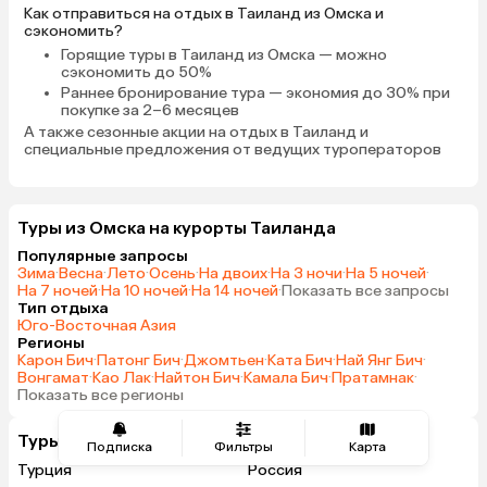
Как отправиться на отдых в Таиланд из Омска и
сэкономить?
Горящие туры в Таиланд
из Омска — можно
сэкономить до 50%
Раннее бронирование тура
— экономия до 30% при
покупке за 2–6 месяцев
А также
сезонные акции на отдых в Таиланд
и
специальные предложения от ведущих туроператоров
Туры из Омска на курорты Таиланда
Популярные запросы
Зима
·
Весна
·
Лето
·
Осень
·
На двоих
·
На 3 ночи
·
На 5 ночей
·
На 7 ночей
·
На 10 ночей
·
На 14 ночей
·
Показать все запросы
Тип отдыха
Юго-Восточная Азия
Регионы
Карон Бич
·
Патонг Бич
·
Джомтьен
·
Ката Бич
·
Най Янг Бич
·
Вонгамат
·
Као Лак
·
Найтон Бич
·
Камала Бич
·
Пратамнак
·
Показать все регионы
Туры из Омска в другие страны
Подписка
Фильтры
Карта
Турция
Россия