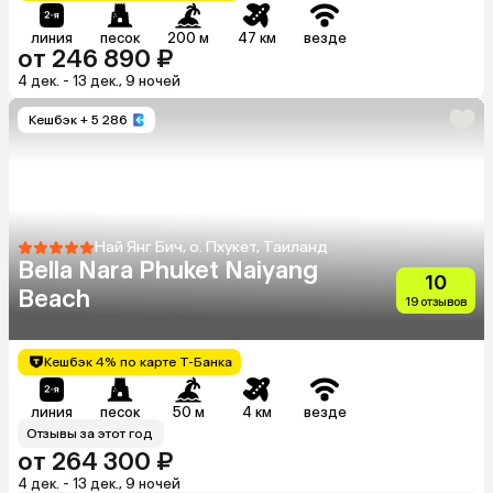
линия
песок
200 м
47 км
везде
от 246 890 ₽
4 дек. - 13 дек., 9 ночей
Кешбэк
+ 5 286
Най Янг Бич, о. Пхукет, Таиланд
Bella Nara Phuket Naiyang
10
Beach
19 отзывов
Кешбэк 4% по карте Т-Банка
линия
песок
50 м
4 км
везде
Отзывы за этот год
от 264 300 ₽
4 дек. - 13 дек., 9 ночей