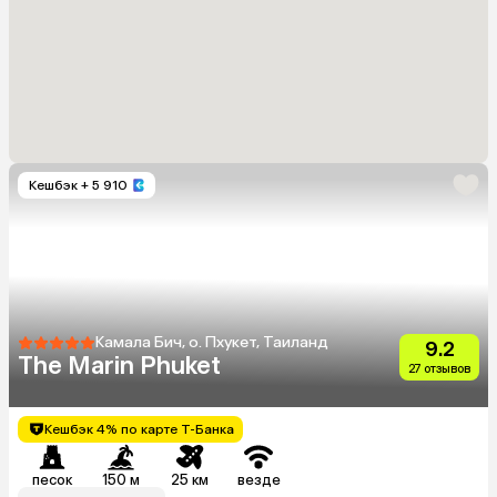
Кешбэк
+ 5 910
Камала Бич, о. Пхукет, Таиланд
9.2
The Marin Phuket
27 отзывов
Кешбэк 4% по карте Т-Банка
песок
150 м
25 км
везде