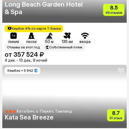
Long Beach Garden Hotel
8.5
& Spa
49 отзывов
Кешбэк 4% по карте Т-Банка
линия
песок
50 м
135 км
везде
Отзывы за этот год
Собственный пляж
от 357 524 ₽
4 дек. - 13 дек., 9 ночей
Кешбэк
+ 5 542
Ката Бич, о. Пхукет, Таиланд
8.7
Kata Sea Breeze
91 отзыв