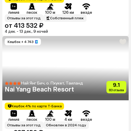
линия
песок
100 м
126 км
везде
Отзывы за этот год
Собственный пляж
от 413 532 ₽
4 дек. - 13 дек., 9 ночей
Кешбэк
+ 4 743
Най Янг Бич, о. Пхукет, Таиланд
9.1
Nai Yang Beach Resort
83 отзыва
Кешбэк 4% по карте Т-Банка
линия
песок
100 м
4 км
везде
Отзывы за этот год
Обновлен в 2024 году