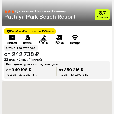
Джомтьен, Паттайя, Таиланд
8.7
Pattaya Park Beach Resort
81 отзыв
Кешбэк 4% по карте Т-Банка
линия
песок
300 м
132 км
везде
Отзывы за этот год
от 242 738 ₽
22 дек. - 2 янв., 11 ночей
Выгодные туры на соседние даты
от 349 198 ₽
от 350 216 ₽
16 дек. - 27 дек., 11 н.
4 дек. - 13 дек., 9 н.