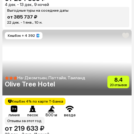
4 дек. - 13 дек., 9 ночей
Выгодные туры на соседние даты
от 385 737 ₽
22 дек. - 1 янв., 10 н.
Кешбэк
+ 4 392
На-Джомтьен, Паттайя, Таиланд
8.4
Olive Tree Hotel
20 отзывов
Кешбэк 4% по карте Т-Банка
линия
песок
800 м
везде
Отзывы за этот год
от 219 633 ₽