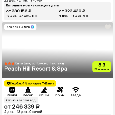
22 дек. - 2 янв., 11 ночей
Выгодные туры на соседние даты
от 330 156 ₽
от 323 430 ₽
16 дек. - 27 дек., 11 н.
4 дек. - 13 дек., 9 н.
Кешбэк
+ 4 926
Ката Бич, о. Пхукет, Таиланд
8.3
Peach Hill Resort & Spa
57 отзывов
Кешбэк 4% по карте Т-Банка
линия
песок
350 м
56 км
везде
Отзывы за этот год
от 246 339 ₽
4 дек. - 13 дек., 9 ночей