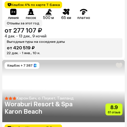
Кешбэк 4% по карте Т-Банка
линия
песок
500 м
65 км
платно
Отзывы за этот год
от 277 107 ₽
4 дек. - 13 дек., 9 ночей
Выгодные туры на соседние даты
от 420 519 ₽
22 дек. - 1 янв., 10 н.
Кешбэк
+ 7 387
Карон Бич, о. Пхукет, Таиланд
Woraburi Resort & Spa
8.9
Karon Beach
61 отзыв