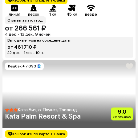
Кешбэк 4% по карте Т-Банка
линия
песок
1 км
45 км
везде
Отзывы за этот год
от 266 561 ₽
4 дек. - 13 дек., 9 ночей
Выгодные туры на соседние даты
от 461 710 ₽
22 дек. - 1 янв., 10 н.
Кешбэк
+ 7 093
Ката Бич, о. Пхукет, Таиланд
9.0
Kata Palm Resort & Spa
35 отзывов
Кешбэк 4% по карте Т-Банка