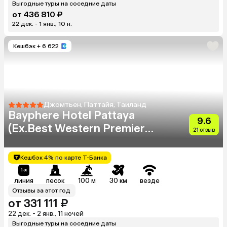
Выгодные туры на соседние даты
от 436 810 ₽
22 дек. - 1 янв., 10 н.
Кешбэк
+ 6 622
Джомтьен, Паттайя, Таиланд
Bayphere Hotel Pattaya
9.6
(Ex.Best Western Premier
21 отзыв
Bayphere)
Кешбэк 4% по карте Т-Банка
линия
песок
100 м
30 км
везде
Отзывы за этот год
от 331 111 ₽
22 дек. - 2 янв., 11 ночей
Выгодные туры на соседние даты