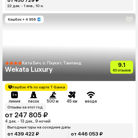
от 450 729 ₽
22 дек. - 1 янв., 10 н.
Кешбэк
+ 4 956
Ката Бич, о. Пхукет, Таиланд
9.1
Wekata Luxury
60 отзывов
Кешбэк 4% по карте Т-Банка
линия
песок
500 м
45 км
везде
Отзывы за этот год
от 247 805 ₽
4 дек. - 13 дек., 9 ночей
Выгодные туры на соседние даты
от 439 422 ₽
от 446 053 ₽