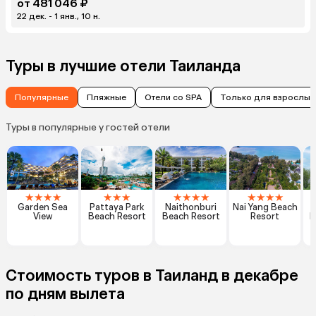
от 481 046 ₽
22 дек. - 1 янв., 10 н.
Туры в лучшие отели Таиланда
Популярные
Пляжные
Отели со SPA
Только для взрослых
Туры в популярные у гостей отели
★
★
★
★
★
★
★
★
★
★
★
★
★
★
★
Garden Sea
Pattaya Park
Naithonburi
Nai Yang Beach
View
Beach Resort
Beach Resort
Resort
H
Стоимость туров в Таиланд в декабре
по дням вылета