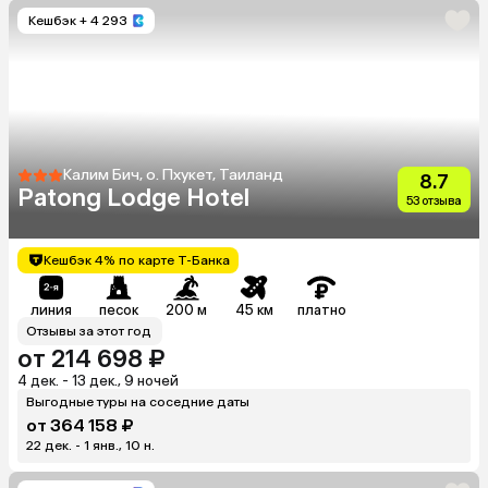
Кешбэк
+ 4 293
Калим Бич, о. Пхукет, Таиланд
8.7
Patong Lodge Hotel
53 отзыва
Кешбэк 4% по карте Т-Банка
линия
песок
200 м
45 км
платно
Отзывы за этот год
от 214 698 ₽
4 дек. - 13 дек., 9 ночей
Выгодные туры на соседние даты
от 364 158 ₽
22 дек. - 1 янв., 10 н.