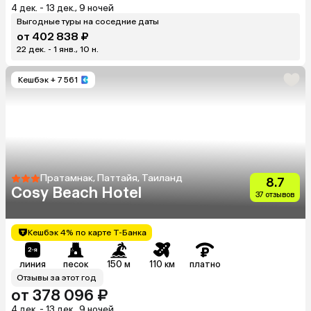
4 дек. - 13 дек., 9 ночей
Выгодные туры на соседние даты
от 402 838 ₽
22 дек. - 1 янв., 10 н.
Кешбэк
+ 7 561
Пратамнак, Паттайя, Таиланд
8.7
Cosy Beach Hotel
37 отзывов
Кешбэк 4% по карте Т-Банка
линия
песок
150 м
110 км
платно
Отзывы за этот год
от 378 096 ₽
4 дек. - 13 дек., 9 ночей