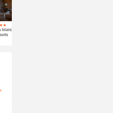
★
★
a Island
sorts
а
·