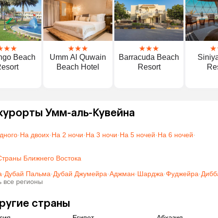
★
★
★
★
★
★
★
★
★
★
ngo Beach
Umm Al Quwain
Barracuda Beach
Siniy
esort
Beach Hotel
Resort
Re
 курорты Умм-аль-Кувейна
дного
·
На двоих
·
На 2 ночи
·
На 3 ночи
·
На 5 ночей
·
На 6 ночей
·
Страны Ближнего Востока
а
·
Дубай Пальма
·
Дубай Джумейра
·
Аджман
·
Шарджа
·
Фуджейра
·
Дибб
ь все регионы
другие страны
сия
Египет
Абхазия