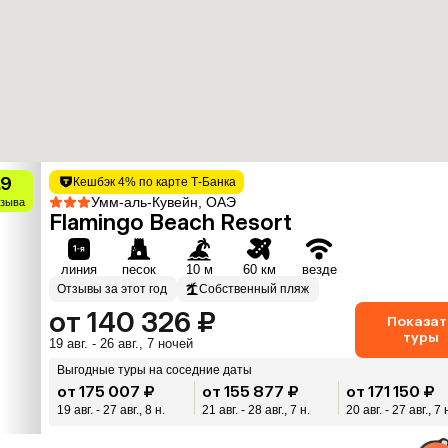
.9
Кешбэк 4% по карте Т-Банка
Умм-аль-Кувейн, ОАЭ
тзыва
Flamingo Beach Resort
линия
песок
10 м
60 км
везде
Отзывы за этот год
Собственный пляж
от 140 326 ₽
Показат
туры
19 авг. - 26 авг., 7 ночей
Выгодные туры на соседние даты
от 175 007 ₽
от 155 877 ₽
от 171 150 ₽
19 авг. - 27 авг., 8 н.
21 авг. - 28 авг., 7 н.
20 авг. - 27 авг., 7 