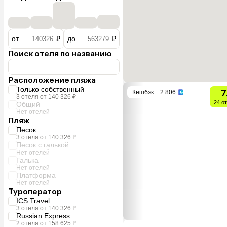
от
₽
до
₽
Поиск отеля по названию
Расположение пляжа
Только собственный
7
Кешбэк
+ 2 806
3 отеля от 140 326 ₽
24 о
Общий
Нет отелей
Пляж
Песок
3 отеля от 140 326 ₽
Песок с галькой
Нет отелей
Галька
Нет отелей
Платформа
Нет отелей
Туроператор
ICS Travel
3 отеля от 140 326 ₽
Russian Express
2 отеля от 158 625 ₽