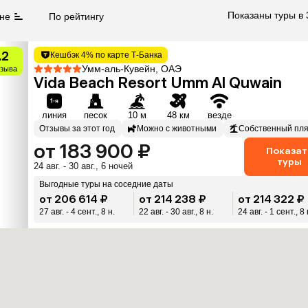
Показаны туры в 
не
По рейтингу
.2
Кешбэк 4% по карте Т-Банка
Умм-аль-Кувейн, ОАЭ
тзыва
Vida Beach Resort Umm Al Quwain
линия
песок
10 м
48 км
везде
Отзывы за этот год
Можно с животными
Собственный пл
от 183 900 ₽
Показат
туры
24 авг. - 30 авг., 6 ночей
Выгодные туры на соседние даты
от 206 614 ₽
от 214 238 ₽
от 214 322 ₽
27 авг. - 4 сент., 8 н.
22 авг. - 30 авг., 8 н.
24 авг. - 1 сент., 8 