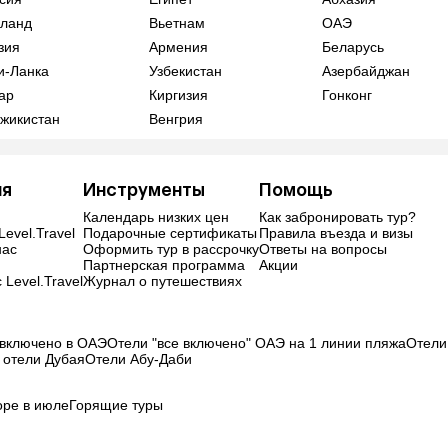
ланд
Вьетнам
ОАЭ
зия
Армения
Беларусь
и-Ланка
Узбекистан
Азербайджан
ар
Киргизия
Гонконг
жикистан
Венгрия
ия
Инструменты
Помощь
Календарь низких цен
Как забронировать тур?
Level.Travel
Подарочные сертификаты
Правила въезда и визы
нас
Оформить тур в рассрочку
Ответы на вопросы
Партнерская программа
Акции
 Level.Travel
Журнал о путешествиях
 включено в ОАЭ
Отели "все включено" ОАЭ на 1 линии пляжа
Отели
 отели Дубая
Отели Абу-Даби
оре в июле
Горящие туры