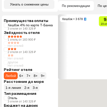
Узнать о снижении цены
По рекомендации
По це
9
Кешбэк
+ 3 678
Преимущества оплаты
23 о
Кешбэк 4% по карте Т-Банка
3 отеля от 140 326 ₽
Звёздность отеля
1 отель от 183 900 ₽
Нет отелей
2 отеля от 140 326 ₽
Нет отелей
другое
Нет отелей
Рейтинг отеля
Любой
6+
7+
8+
9+
Расстояние до моря
1-я линия
2-я
3-я
Тип размещения
Отель
3 отеля от 140 326 ₽
Бюджет на двоих