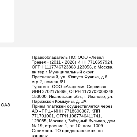
Правообладатель ПО: ООО «Левел
Тревел» (2011 - 2026) ИНН 7716697924,
ОГРН 1117746723808 123056, г. Москва,
вн.тер.г. Муниципальный округ
Пресненский, ул. Юлиуса Фучика, д.6,
стр.2, помещ.6Ч
Турагент: ООО «Академия Сервиса»
ИНН 3702175896, ОГРН 1173702008248,
153000, Ивановская обл., г. Иваново, ул.
Парижской Коммуны, д. ЗА
 ОАЭ
Прием платежей осуществляется через
АО «ПРЦ» ИНН 7718696387, КПП
771701001, ОГРН 1087746411741,
129085, Москва г, Звёздный бульвар, дом
№ 19, строение 1, эт. 10, пом. 1009
Стоимость ПО предоставляется по
запросу