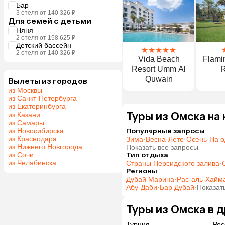
Бар
3 отеля от 140 326 ₽
Для семей с детьми
Няня
2 отеля от 158 625 ₽
Детский бассейн
★
★
★
★
★
2 отеля от 140 326 ₽
Vida Beach
Flami
Resort Umm Al
R
Quwain
Вылеты из городов
из Москвы
из Санкт-Петербурга
из Екатеринбурга
Туры из Омска на
из Казани
из Самары
из Новосибирска
Популярные запросы
из Краснодара
Зима
·
Весна
·
Лето
·
Осень
·
На о
из Нижнего Новгорода
Показать все запросы
из Сочи
Тип отдыха
из Челябинска
Страны Персидского залива
·
Регионы
Дубай Марина
·
Рас-аль-Хайм
Абу-Даби
·
Бар Дубай
·
Показат
Туры из Омска в 
Турция
Рос