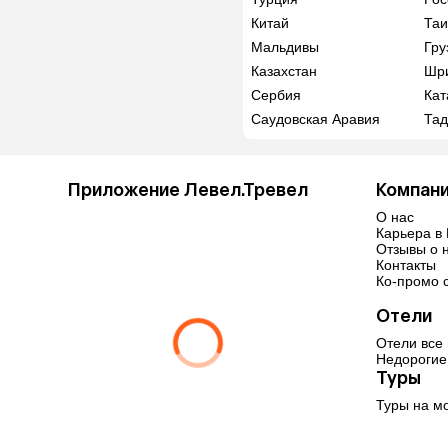
Китай
Таи
Мальдивы
Гру
Казахстан
Шр
Сербия
Кат
Саудовская Аравия
Тад
Приложение Левел.Тревел
Компан
О нас
Карьера в 
Отзывы о 
Контакты
Ко-промо с
Отели
Отели все
Недорогие
Туры
Туры на м