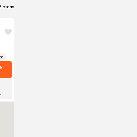
3 отеля
яж
ь
н.