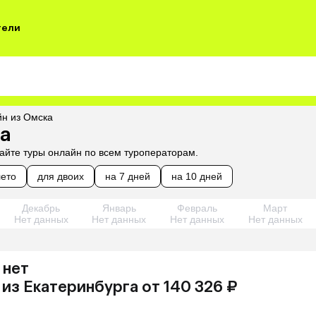
тели
йн из Омска
ка
айте туры онлайн по всем туроператорам.
лето
для двоих
на 7 дней
на 10 дней
Декабрь
Январь
Февраль
Март
Нет данных
Нет данных
Нет данных
Нет данных
 нет
из
Екатеринбурга
от 140 326 ₽