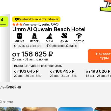
.4
Кешбэк 4% по карте Т-Банка
Умм-аль-Кувейн, ОАЭ
зывов
Umm Al Quwain Beach Hotel
линия
песок
50 м
35 км
платно
Отзывы за этот год
Собственный пляж
от 158 625 ₽
Показат
туры
25 авг. - 31 авг., 6 ночей
Выгодные туры на соседние даты
от 183 645 ₽
от 186 455 ₽
от 198 026 ₽
22 авг. - 30 авг., 8 н.
23 авг. - 31 авг., 8 н.
18 авг. - 26 авг., 8 
аль-Кувейна
й отели