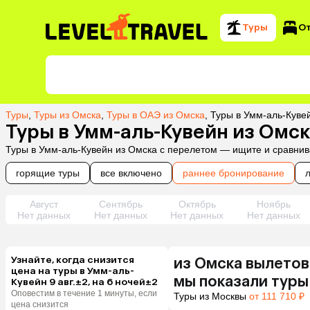
Туры
О
Туры
,
Туры из Омска
,
Туры в ОАЭ из Омска
,
Туры в Умм-аль-Куве
Туры в Умм-аль-Кувейн из Омс
Туры в Умм-аль-Кувейн из Омска с перелетом — ищите и сравнив
горящие туры
все включено
раннее бронирование
Август
Сентябрь
Октябрь
Ноябрь
Нет данных
Нет данных
Нет данных
Нет данных
Узнайте, когда снизится
из
Омска
вылетов
цена на туры в Умм-аль-
мы показали туры
Кувейн 9 авг.±2, на 6 ночей±2
Оповестим в течение 1 минуты, если
Туры из Москвы
от 111 710 ₽
цена снизится