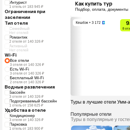
Интурист
Как купить тур
1 отель от 183 945 ₽
Подбор, оплата, документы
Ограничения при
заселении
9
Тип отеля
Кешбэк
+ 3 172
Семейный
8 от
Нет отелей
Романтик
2 отеля от 140 326 ₽
Активный
Нет отелей
Wi-Fi
Все отели
3 отеля от 140 326 ₽
Есть Wi-Fi
3 отеля от 140 326 ₽
Бесплатный Wi-Fi
2 отеля от 140 326 ₽
Водные развлечения
Бассейн
3 отеля от 140 326 ₽
Подогреваемый бассейн
Туры в лучшие отели Умм-
1 отель от 158 625 ₽
Удобства в отеле
Популярные отели
Кондиционер
Туры в популярные у госте
3 отеля от 140 326 ₽
Парковка
1 отель от 183 900 ₽