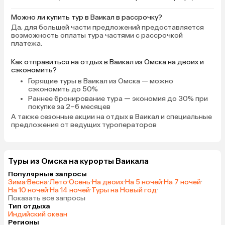
Можно ли купить тур в Ваикал в рассрочку?
Да, для большей части предложений предоставляется
возможность оплаты тура частями с рассрочкой
платежа.
Как отправиться на отдых в Ваикал из Омска на двоих и
сэкономить?
Горящие туры в Ваикал
из Омска — можно
сэкономить до 50%
Раннее бронирование тура
— экономия до 30% при
покупке за 2–6 месяцев
А также
сезонные акции на отдых в Ваикал
и специальные
предложения от ведущих туроператоров
Туры из Омска на курорты Ваикала
Популярные запросы
Зима
·
Весна
·
Лето
·
Осень
·
На двоих
·
На 5 ночей
·
На 7 ночей
·
На 10 ночей
·
На 14 ночей
·
Туры на Новый год
·
Показать все запросы
Тип отдыха
Индийский океан
Регионы