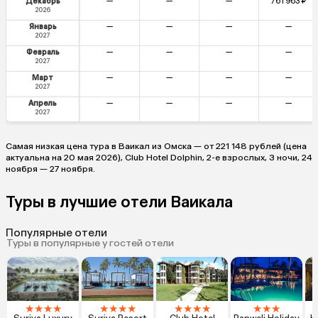
Декабрь
—
—
—
761 963 ₽
2026
Январь
—
—
—
—
2027
Февраль
—
—
—
—
2027
Март
—
—
—
—
2027
Апрель
—
—
—
—
2027
Самая низкая цена тура в Ваикал из Омска — от 221 148 рублей (цена
актуальна на 20 мая 2026), Club Hotel Dolphin, 2-е взрослых, 3 ночи, 24
ноября — 27 ноября.
Туры в лучшие отели Ваикала
Популярные отели
Туры в популярные у гостей отели
★
★
★
★
★
★
★
★
★
★
★
★
★
★
★