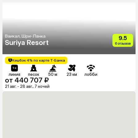
Ваикал, Шри-Ланка
9.5
Suriya Resort
6 отзывов
Кешбэк 4% по карте Т-Банка
линия
песок
50 м
23 км
лобби
от 440 707 ₽
21 авг. - 28 авг., 7 ночей