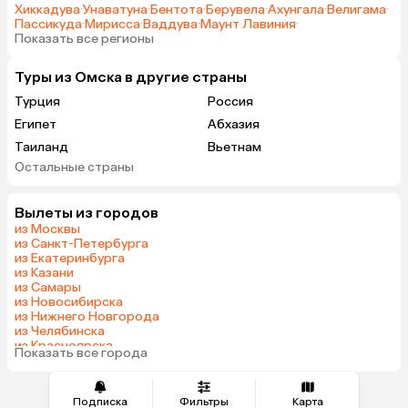
Хиккадува
·
Унаватуна
·
Бентота
·
Берувела
·
Ахунгала
·
Велигама
·
Пассикуда
·
Мирисса
·
Ваддува
·
Маунт Лавиния
·
Показать все регионы
Туры из Омска в другие страны
Турция
Россия
Египет
Абхазия
Таиланд
Вьетнам
Остальные страны
ОАЭ
Мальдивы
Шри-Ланка
Гонконг
Вылеты из городов
из Москвы
из Санкт-Петербурга
из Екатеринбурга
из Казани
из Самары
из Новосибирска
из Нижнего Новгорода
из Челябинска
из Красноярска
Показать все города
из Волгограда
Подписка
Фильтры
Карта