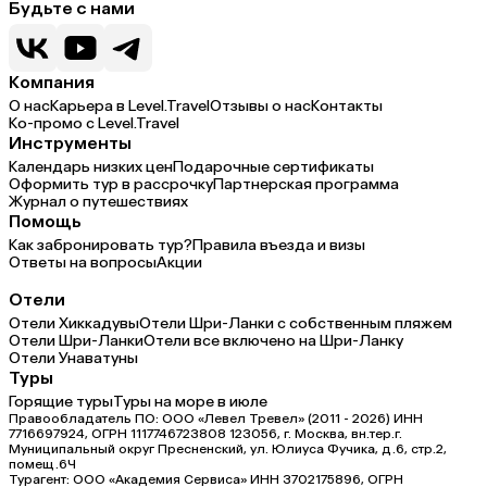
Будьте с нами
Компания
О нас
Карьера в Level.Travel
Отзывы о нас
Контакты
Ко-промо с Level.Travel
Инструменты
Календарь низких цен
Подарочные сертификаты
Оформить тур в рассрочку
Партнерская программа
Журнал о путешествиях
Помощь
Как забронировать тур?
Правила въезда и визы
Ответы на вопросы
Акции
Отели
Отели Хиккадувы
Отели Шри-Ланки с собственным пляжем
Отели Шри-Ланки
Отели все включено на Шри-Ланку
Отели Унаватуны
Туры
Горящие туры
Туры на море в июле
Правообладатель ПО: ООО «Левел Тревел» (2011 - 2026) ИНН
7716697924, ОГРН 1117746723808 123056, г. Москва, вн.тер.г.
Муниципальный округ Пресненский, ул. Юлиуса Фучика, д.6, стр.2,
помещ.6Ч
Турагент: ООО «Академия Сервиса» ИНН 3702175896, ОГРН