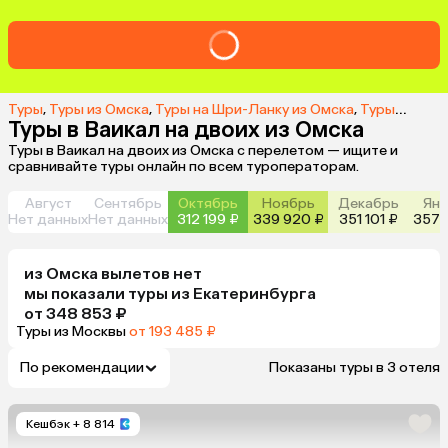
Туры
,
Туры из Омска
,
Туры на Шри-Ланку из Омска
,
Туры в Ваикал из Омска
Туры в Ваикал на двоих из Омска
Туры в Ваикал на двоих из Омска с перелетом — ищите и
сравнивайте туры онлайн по всем туроператорам.
Август
Сентябрь
Октябрь
Ноябрь
Декабрь
Янв
Нет данных
Нет данных
312 199 ₽
339 920 ₽
351 101 ₽
357 
из
Омска
вылетов нет
мы показали туры
из
Екатеринбурга
от 348 853 ₽
Туры из Москвы
от 193 485 ₽
По рекомендации
Показаны туры в 3 отеля
Кешбэк
+ 8 814