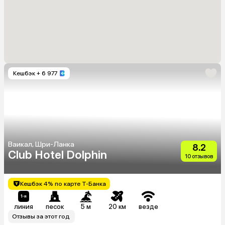
Кешбэк
+ 6 977
Ваикал, Шри-Ланка
8.2
Club Hotel Dolphin
10 отзывов
Кешбэк 4% по карте Т-Банка
линия
песок
5 м
20 км
везде
Отзывы за этот год