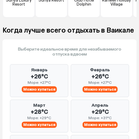
Suriya Luxury
Suriya Resort
Club Hotel
Ranweli Holiday
K
Resort
Dolphin
Village
Когда лучше всего отдыхать в Ваикале
Выберите идеальное время для незабываемого
отпуска вдвоем
Январь
Февраль
+26°C
+26°C
Море: +27°C
Море: +27°C
Можно купаться
Можно купаться
Март
Апрель
+28°C
+29°C
Море: +29°C
Море: +31°C
Можно купаться
Можно купаться