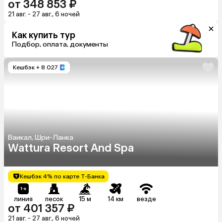
от 348 853 ₽
21 авг. - 27 авг., 6 ночей
Как купить тур
Подбор, оплата, документы
Кешбэк
+ 8 027
Ваикал, Шри-Ланка
Wattura Resort And Spa
Кешбэк 4% по карте Т-Банка
линия
песок
15 м
14 км
везде
от 401 357 ₽
21 авг. - 27 авг., 6 ночей