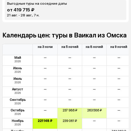
Выгодные туры на соседние даты
от 419 715 ₽
21 авг. - 28 авг., 7 н.
Календарь цен: туры в Ваикал из Омска
на 3 ночи
на 5 ночей
на 8 ночей
на 9 ночей
Май
—
—
—
—
2026
Июнь
—
—
—
—
2026
Июль
—
—
—
—
2026
Август
—
—
—
—
2026
Сентябрь
—
—
—
—
2026
Октябрь
—
237 986 ₽
263 586 ₽
—
2026
Ноябрь
221 148 ₽
239 061 ₽
—
—
2026