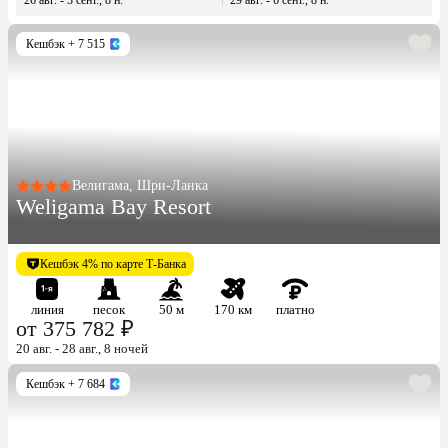
Кешбэк
+ 7 515
Велигама, Шри-Ланка
Weligama Bay Resort
Кешбэк 4% по карте Т-Банка
линия
песок
50 м
170 км
платно
от 375 782 ₽
20 авг. - 28 авг., 8 ночей
Кешбэк
+ 7 684