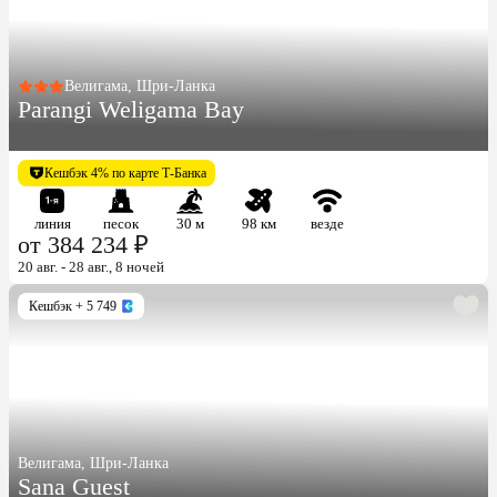
Велигама, Шри-Ланка
Parangi Weligama Bay
Кешбэк 4% по карте Т-Банка
линия
песок
30 м
98 км
везде
от 384 234 ₽
20 авг. - 28 авг., 8 ночей
Кешбэк
+ 5 749
Велигама, Шри-Ланка
Sana Guest