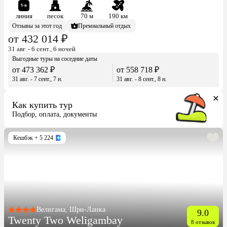
линия
песок
70 м
190 км
Отзывы за этот год
Премиальный отдых
от 432 014 ₽
31 авг. - 6 сент., 6 ночей
Выгодные туры на соседние даты
от 473 362 ₽
от 558 718 ₽
31 авг. - 7 сент., 7 н.
31 авг. - 8 сент., 8 н.
Как купить тур
Подбор, оплата, документы
Кешбэк
+ 5 224
Велигама, Шри-Ланка
9.0
Twenty Two Weligambay
8 отзывов