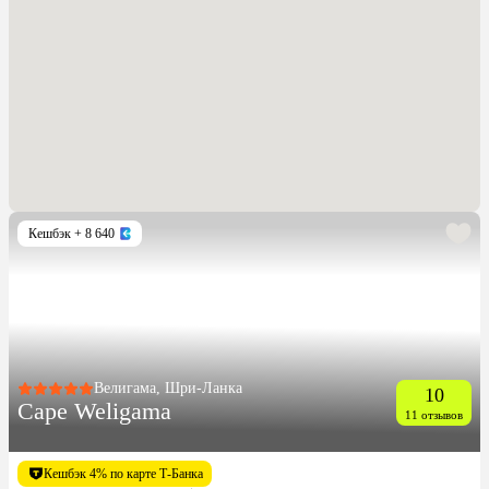
Кешбэк
+ 8 640
Велигама, Шри-Ланка
10
Cape Weligama
11 отзывов
Кешбэк 4% по карте Т-Банка