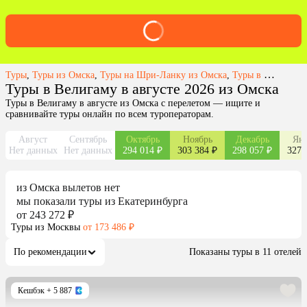
Туры
,
Туры из Омска
,
Туры на Шри-Ланку из Омска
,
Туры в Велигаму из Омска
Туры в Велигаму в августе 2026 из Омска
Туры в Велигаму в августе из Омска с перелетом — ищите и
сравнивайте туры онлайн по всем туроператорам.
Август
Сентябрь
Октябрь
Ноябрь
Декабрь
Янв
Нет данных
Нет данных
294 014 ₽
303 384 ₽
298 057 ₽
327 
из
Омска
вылетов нет
мы показали туры
из
Екатеринбурга
от 243 272 ₽
Туры из Москвы
от 173 486 ₽
По рекомендации
Показаны туры в 11 отелей
Кешбэк
+ 5 887