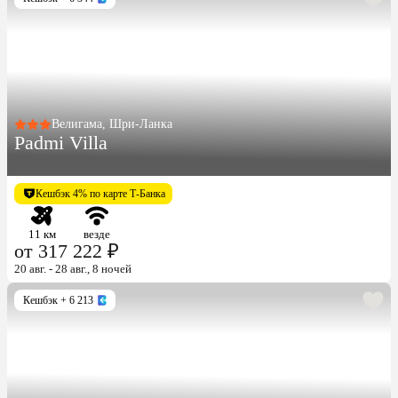
Велигама, Шри-Ланка
Padmi Villa
Кешбэк 4% по карте Т-Банка
11 км
везде
от 317 222 ₽
20 авг. - 28 авг., 8 ночей
Кешбэк
+ 6 213