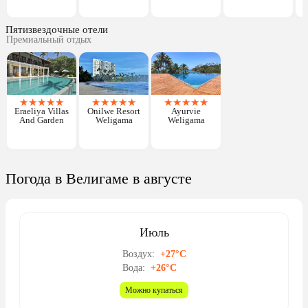
Пятизвездочные отели
Премиальный отдых
★
★
★
★
★
★
★
★
★
★
★
★
★
★
★
Eraeliya Villas
Onilwe Resort
Ayurvie
And Garden
Weligama
Weligama
Погода в Велигаме в августе
Июль
Воздух:
+27°C
Вода:
+26°C
Можно купаться