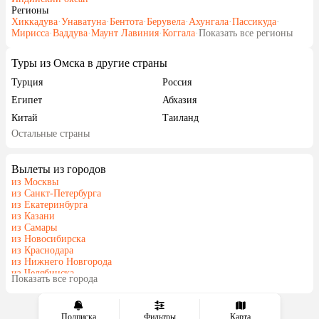
Регионы
Хиккадува
·
Унаватуна
·
Бентота
·
Берувела
·
Ахунгала
·
Пассикуда
·
Мирисса
·
Ваддува
·
Маунт Лавиния
·
Коггала
·
Показать все регионы
Туры из Омска в другие страны
Турция
Россия
Египет
Абхазия
Китай
Таиланд
Остальные страны
Вьетнам
ОАЭ
Мальдивы
Грузия
Вылеты из городов
Беларусь
Армения
из Москвы
Шри-Ланка
Казахстан
из Санкт-Петербурга
из Екатеринбурга
Азербайджан
Узбекистан
из Казани
Сербия
Катар
из Самары
из Новосибирска
Киргизия
Гонконг
из Краснодара
Саудовская Аравия
Таджикистан
из Нижнего Новгорода
из Челябинска
Венгрия
Показать все города
из Тюмени
Подписка
Фильтры
Карта