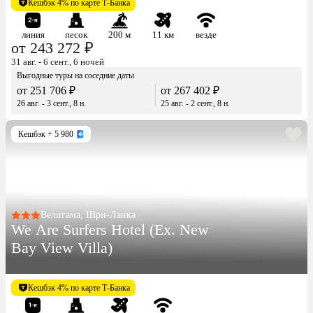
Кешбэк 4% по карте Т-Банка
линия
песок
200 м
11 км
везде
от 243 272 ₽
31 авг. - 6 сент., 6 ночей
Выгодные туры на соседние даты
от 251 706 ₽
от 267 402 ₽
26 авг. - 3 сент., 8 н.
25 авг. - 2 сент., 8 н.
Кешбэк
+ 5 980
Велигама, Шри-Ланка
We Are Surfers Hotel (Ex. New
Bay View Villa)
Кешбэк 4% по карте Т-Банка