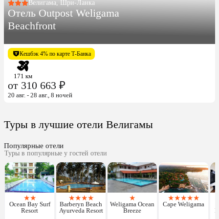
Велигама, Шри-Ланка
Отель Outpost Weligama
Beachfront
Кешбэк 4% по карте Т-Банка
171 км
от 310 663 ₽
20 авг. - 28 авг., 8 ночей
Туры в лучшие отели Велигамы
Популярные отели
Туры в популярные у гостей отели
★
★
★
★
★
★
★
★
★
★
★
★
Ocean Bay Surf
Barberyn Beach
Weligama Ocean
Cape Weligama
W
Resort
Ayurveda Resort
Breeze
M