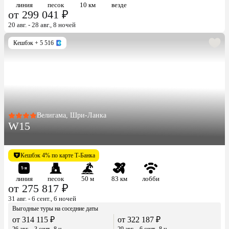
линия
песок
10 км
везде
от 299 041 ₽
20 авг. - 28 авг., 8 ночей
Кешбэк
+ 5 516
Велигама, Шри-Ланка
W15
Кешбэк 4% по карте Т-Банка
линия
песок
50 м
83 км
лобби
от 275 817 ₽
31 авг. - 6 сент., 6 ночей
Выгодные туры на соседние даты
от 314 115 ₽
от 322 187 ₽
26 авг. - 3 сент., 8 н.
29 авг. - 6 сент., 8 н.