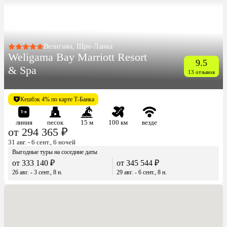
Велигама, Шри-Ланка
Weligama Bay Marriott Resort
9.5
& Spa
13 отзывов
Кешбэк 4% по карте Т-Банка
линия
песок
15 м
100 км
везде
от 294 365 ₽
31 авг. - 6 сент., 6 ночей
Выгодные туры на соседние даты
от 333 140 ₽
от 345 544 ₽
26 авг. - 3 сент., 8 н.
29 авг. - 6 сент., 8 н.