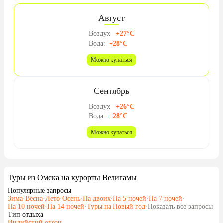
Август
Воздух:
+27°C
Вода:
+28°C
Можно купаться
Сентябрь
Воздух:
+26°C
Вода:
+28°C
Можно купаться
Туры из Омска на курорты Велигамы
Популярные запросы
Зима
·
Весна
·
Лето
·
Осень
·
На двоих
·
На 5 ночей
·
На 7 ночей
·
На 10 ночей
·
На 14 ночей
·
Туры на Новый год
·
Показать все запросы
Тип отдыха
Индийский океан