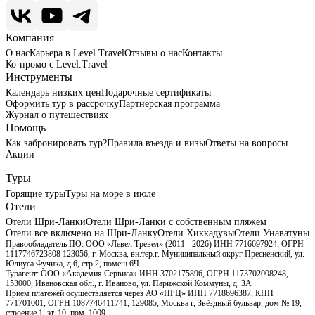
Компания
О нас
Карьера в Level.Travel
Отзывы о нас
Контакты
Ко-промо с Level.Travel
Инструменты
Календарь низких цен
Подарочные сертификаты
Оформить тур в рассрочку
Партнерская программа
Журнал о путешествиях
Помощь
Как забронировать тур?
Правила въезда и визы
Ответы на вопросы
Акции
Туры
Горящие туры
Туры на море в июле
Отели
Отели Шри-Ланки
Отели Шри-Ланки с собственным пляжем
Отели все включено на Шри-Ланку
Отели Хиккадувы
Отели Унаватуны
Правообладатель ПО: ООО «Левел Тревел» (2011 - 2026) ИНН 7716697924, ОГРН
1117746723808 123056, г. Москва, вн.тер.г. Муниципальный округ Пресненский, ул.
Юлиуса Фучика, д.6, стр.2, помещ.6Ч
Турагент: ООО «Академия Сервиса» ИНН 3702175896, ОГРН 1173702008248,
153000, Ивановская обл., г. Иваново, ул. Парижской Коммуны, д. ЗА
Прием платежей осуществляется через АО «ПРЦ» ИНН 7718696387, КПП
771701001, ОГРН 1087746411741, 129085, Москва г, Звёздный бульвар, дом № 19,
строение 1, эт. 10, пом. 1009