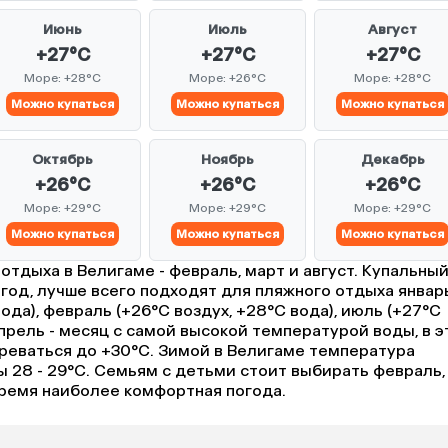
Июнь
Июль
Август
+27°C
+27°C
+27°C
Море: +28°C
Море: +26°C
Море: +28°C
Можно купаться
Можно купаться
Можно купаться
Октябрь
Ноябрь
Декабрь
+26°C
+26°C
+26°C
Море: +29°C
Море: +29°C
Море: +29°C
Можно купаться
Можно купаться
Можно купаться
отдыха в Велигаме - февраль, март и август. Купальны
 год, лучше всего подходят для пляжного отдыха январ
вода), февраль (+26°C воздух, +28°C вода), июль (+27°C
Апрель - месяц с самой высокой температурой воды, в э
реваться до +30°C. Зимой в Велигаме температура
ды 28 - 29°C. Семьям с детьми стоит выбирать февраль,
 время наиболее комфортная погода.