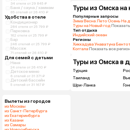
34 отеля от 29 845 ₽
Туры из Омска на
Баня / сауна / хаммам
85 отелей от 26 410 ₽
Популярные запросы
Удобства в отеле
Зима
·
Весна
·
Лето
·
Осень
·
На 
Кондиционер
Туры на Новый год
·
Показать
284 отеля от 25 799 ₽
Тип отдыха
Парковка
Индийский океан
162 отеля от 25 799 ₽
Бар
Регионы
Хиккадува
·
Унаватуна
·
Бенто
246 отелей от 25 799 ₽
Массаж
Коггала
·
Показать все регио
71 отелей от 26 410 ₽
Для семей с детьми
Туры из Омска в 
Няня
24 отеля от 26 410 ₽
Турция
Ро
Детское меню
6 отелей от 31 371 ₽
Таиланд
Вь
Детский бассейн
5 отелей от 31 167 ₽
Шри-Ланка
Гон
Вылеты из городов
из Москвы
из Санкт-Петербурга
из Екатеринбурга
из Казани
из Самары
из Новосибирска