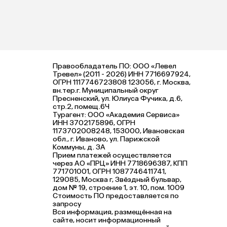
Правообладатель ПО: ООО «Левел
Тревел» (2011 - 2026) ИНН 7716697924,
ОГРН 1117746723808 123056, г. Москва,
вн.тер.г. Муниципальный округ
Пресненский, ул. Юлиуса Фучика, д.6,
стр.2, помещ.6Ч
Турагент: ООО «Академия Сервиса»
ИНН 3702175896, ОГРН
1173702008248, 153000, Ивановская
обл., г. Иваново, ул. Парижской
Коммуны, д. ЗА
Прием платежей осуществляется
через АО «ПРЦ» ИНН 7718696387, КПП
771701001, ОГРН 1087746411741,
129085, Москва г, Звёздный бульвар,
дом № 19, строение 1, эт. 10, пом. 1009
Стоимость ПО предоставляется по
запросу
Вся информация, размещённая на
сайте, носит информационный