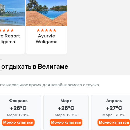
★
★
★
★
★
★
★
★
★
we Resort
Ayurvie
ligama
Weligama
₽
 отдыхать в Велигаме
те идеальное время для незабываемого отпуска
Февраль
Март
Апрель
+26°C
+26°C
+27°C
Море: +28°C
Море: +29°C
Море: +30°C
Можно купаться
Можно купаться
Можно купаться