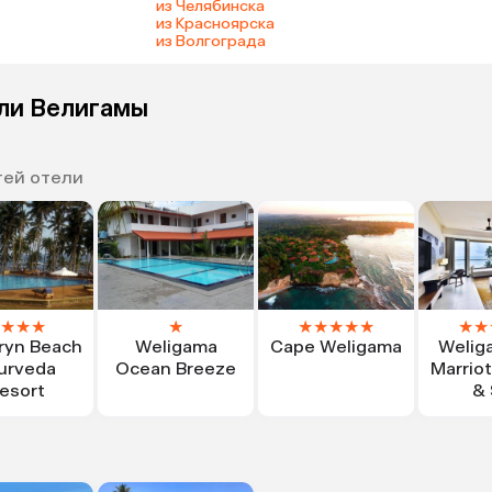
из Челябинска
из Красноярска
из Волгограда
ели Велигамы
тей отели
★
★
★
★
★
★
★
★
★
★
★
ryn Beach
Weligama
Cape Weligama
Welig
urveda
Ocean Breeze
Marriot
esort
& 