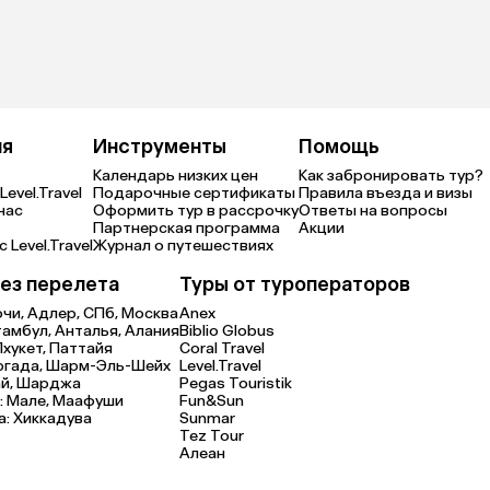
ия
Инструменты
Помощь
Календарь низких цен
Как забронировать тур?
Level.Travel
Подарочные сертификаты
Правила въезда и визы
нас
Оформить тур в рассрочку
Ответы на вопросы
Партнерская программа
Акции
 Level.Travel
Журнал о путешествиях
ез перелета
Туры от туроператоров
очи,
Адлер,
СПб,
Москва
Anex
тамбул,
Анталья,
Алания
Biblio Globus
Пхукет,
Паттайя
Coral Travel
ргада,
Шарм-Эль-Шейх
Level.Travel
й,
Шарджа
Pegas Touristik
:
Мале,
Маафуши
Fun&Sun
а:
Хиккадува
Sunmar
Tez Tour
Алеан