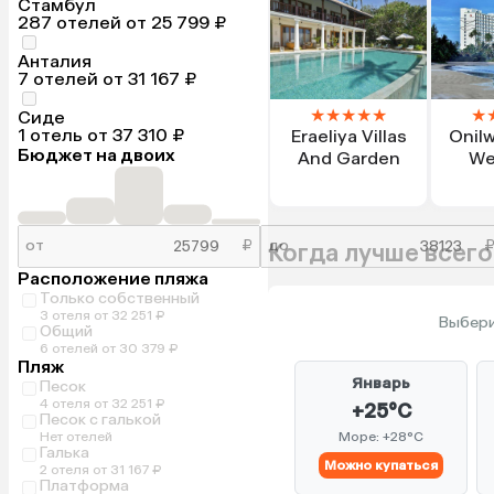
Стамбул
287 отелей от 25 799 ₽
Анталия
7 отелей от 31 167 ₽
★
★
★
★
★
★
Сиде
1 отель от 37 310 ₽
Eraeliya Villas
Onil
Бюджет на двоих
And Garden
We
от
₽
до
Когда лучше всего
Расположение пляжа
Только собственный
3 отеля от 32 251 ₽
Выбери
Общий
6 отелей от 30 379 ₽
Пляж
Январь
Песок
4 отеля от 32 251 ₽
+25°C
Песок с галькой
Нет отелей
Море: +28°C
Галька
Можно купаться
2 отеля от 31 167 ₽
Платформа