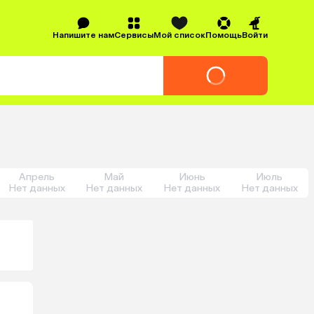
Напишите нам
Сервисы
Мой список
Помощь
Войти
Апрель
Май
Июнь
Июль
Нет данных
Нет данных
Нет данных
Нет данных