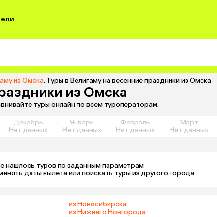
тели
гаму из Омска
,
Туры в Велигаму на весенние праздники из Омска
праздники из Омска
авнивайте туры онлайн по всем туроператорам.
Декабрь
Январь
Февраль
Март
Нет данных
Нет данных
Нет данных
Нет данных
е нашлось туров по заданным параметрам 

менять даты вылета или поискать туры из другого города
из Новосибирска
из Нижнего Новгорода