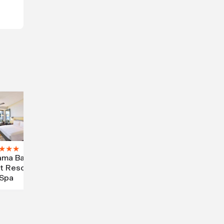
★
★
★
ama Bay
t Resort
Spa