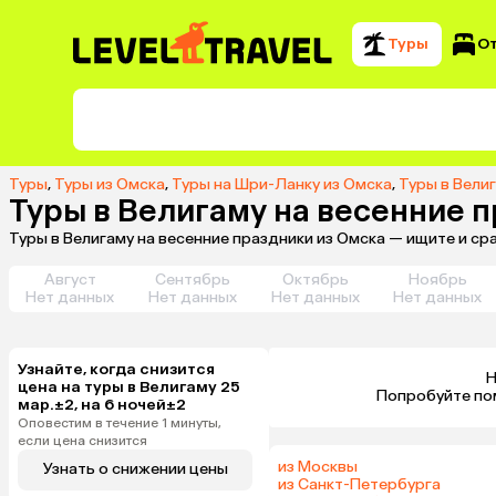
Туры
О
Туры
,
Туры из Омска
,
Туры на Шри-Ланку из Омска
,
Туры в Вели
Туры в Велигаму на весенние 
Туры в Велигаму на весенние праздники из Омска — ищите и ср
Август
Сентябрь
Октябрь
Ноябрь
Нет данных
Нет данных
Нет данных
Нет данных
Узнайте, когда снизится
Н
цена на туры в Велигаму 25
 Попробуйте по
мар.±2, на 6 ночей±2
Оповестим в течение 1 минуты,
если цена снизится
из Москвы
Узнать о снижении цены
из Санкт-Петербурга