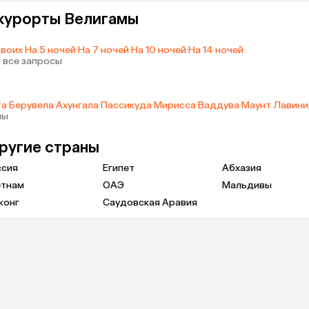
 курорты Велигамы
двоих
·
На 5 ночей
·
На 7 ночей
·
На 10 ночей
·
На 14 ночей
·
 все запросы
та
·
Берувела
·
Ахунгала
·
Пассикуда
·
Мирисса
·
Ваддува
·
Маунт Лавини
ны
другие страны
ссия
Египет
Абхазия
етнам
ОАЭ
Мальдивы
конг
Саудовская Аравия