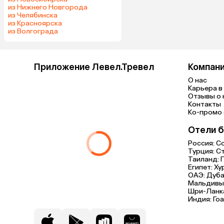
из Нижнего Новгорода
из Челябинска
из Красноярска
из Волгограда
Приложение Левел.Тревел
Компан
О нас
Карьера в 
Отзывы о 
Контакты
Ко-промо с
Отели б
Россия:
С
Турция:
С
Таиланд:
Египет:
Ху
ОАЭ:
Дуба
Мальдивы
Шри-Ланк
Индия:
Гоа