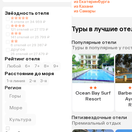
из Екатеринбурга
из Казани
из Самары
Звёздность отеля
4 отеля от 34 959 ₽
Туры в лучшие от
121 отелей от 27 173 ₽
141 отелей от 25 799 ₽
Популярные отели
6 отелей от 29 387 ₽
Туры в популярные у гос
другое
25 отелей от 27 479 ₽
Рейтинг отеля
Любой
6+
7+
8+
9+
Расстояние до моря
1-я линия
2-я
3-я
Регион
★
★
★
Ocean Bay Surf
Barbe
Горы
Resort
Ay
R
Море
Пятизвездочные отели
Культура
Премиальный отдых