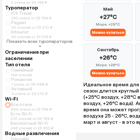
2 отеля от 34 148 ₽
Туроператор
Май
ICS Travel
+27°C
262 отеля от 25 799 ₽
Pegast
Море: +29°C
30 отелей от 29 270 ₽
Intourist
Можно купаться
20 отелей от 31 074 ₽
Показать всех туроператоров
Сентябрь
Ограничения при
+26°C
заселении
Тип отеля
Море: +28°C
Семейный
Можно купаться
Нет отелей
Романтик
Идеальное время для 
1 отель от 38 088 ₽
Активный
сезон длится круглый
3 отеля от 29 270 ₽
(+25°C воздух, +28°C 
Wi-Fi
воздух, +26°C вода). 
Все отели
время она может прог
304 отеля от 25 799 ₽
Есть Wi-Fi
воздуха 25 - 26°C, во
270 отелей от 25 799 ₽
март и август - в это
Бесплатный Wi-Fi
246 отелей от 25 952 ₽
Водные развлечения
Бассейн