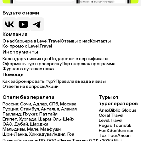
Будьте с нами
Компания
О нас
Карьера в Level.Travel
Отзывы о нас
Контакты
Ко-промо с Level.Travel
Инструменты
Календарь низких цен
Подарочные сертификаты
Оформить тур в рассрочку
Партнерская программа
Журнал о путешествиях
Помощь
Как забронировать тур?
Правила въезда и визы
Ответы на вопросы
Акции
Отели без перелета
Туры от
туроператоров
Россия:
Сочи,
Адлер,
СПб,
Москва
Турция:
Стамбул,
Анталья,
Алания
Anex
Biblio Globus
Таиланд:
Пхукет,
Паттайя
Coral Travel
Египет:
Хургада,
Шарм-Эль-Шейх
Level.Travel
ОАЭ:
Дубай,
Шарджа
Pegas Touristik
Мальдивы:
Мале,
Маафуши
Fun&Sun
Sunmar
Шри-Ланка:
Хиккадува
Индия:
Гоа
Tez Tour
Алеан
Правообладатель ПО: ООО «Левел Тревел» (2011 - 2026) ИНН