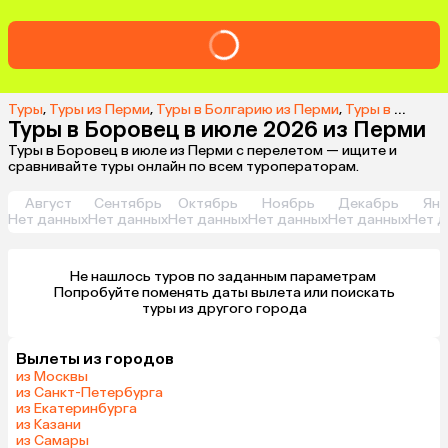
Туры
,
Туры из Перми
,
Туры в Болгарию из Перми
,
Туры в Боровец из Перми
Туры в Боровец в июле 2026 из Перми
Туры в Боровец в июле из Перми с перелетом — ищите и
сравнивайте туры онлайн по всем туроператорам.
Август
Сентябрь
Октябрь
Ноябрь
Декабрь
Янв
Нет данных
Нет данных
Нет данных
Нет данных
Нет данных
Нет д
Не нашлось туров по заданным параметрам 

 Попробуйте поменять даты вылета или поискать 
туры из другого города
Вылеты из городов
из Москвы
из Санкт-Петербурга
из Екатеринбурга
из Казани
из Самары