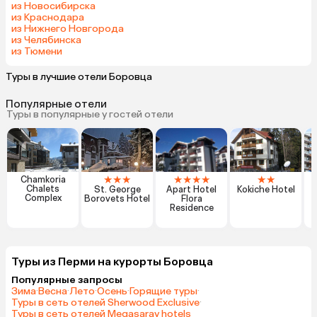
из Новосибирска
из Краснодара
из Нижнего Новгорода
из Челябинска
из Тюмени
Туры в лучшие отели Боровца
Популярные отели
Туры в популярные у гостей отели
★
★
★
★
★
★
★
★
★
Chamkoria
Chalets
St. George
Apart Hotel
Kokiche Hotel
Complex
Borovets Hotel
Flora
Residence
Туры из Перми на курорты Боровца
Популярные запросы
Зима
·
Весна
·
Лето
·
Осень
·
Горящие туры
·
Туры в сеть отелей Sherwood Exclusive
·
Туры в сеть отелей Megasaray hotels