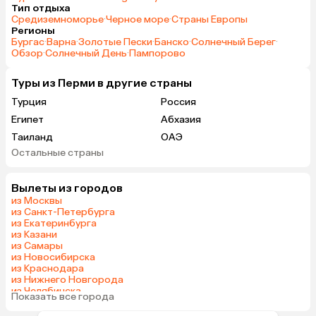
Тип отдыха
Средиземноморье
·
Черное море
·
Страны Европы
Регионы
Бургас
·
Варна
·
Золотые Пески
·
Банско
·
Солнечный Берег
·
Обзор
·
Солнечный День
·
Пампорово
Туры из Перми в другие страны
Турция
Россия
Египет
Абхазия
Таиланд
ОАЭ
Остальные страны
Гонконг
Куба
Вылеты из городов
из Москвы
из Санкт-Петербурга
из Екатеринбурга
из Казани
из Самары
из Новосибирска
из Краснодара
из Нижнего Новгорода
из Челябинска
Показать все города
из Тюмени