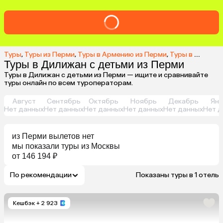
Туры
,
Туры из Перми
,
Туры в Армению из Перми
,
Туры в Дилижан из Перми
Туры в Дилижан с детьми из Перми
Туры в Дилижан с детьми из Перми — ищите и сравнивайте
туры онлайн по всем туроператорам.
Август
Сентябрь
Октябрь
Ноябрь
Декабрь
Янв
Нет данных
Нет данных
Нет данных
Нет данных
Нет данных
Нет д
из
Перми
вылетов нет
мы показали туры
из
Москвы
от 146 194 ₽
По рекомендации
Показаны туры в 1 отель
Кешбэк
+ 2 923