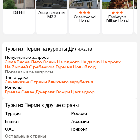
★
★
★
★
★
★
Dil Hill
Апартаменты
M22
Greenwood
Ecokayan
C
Hotel
Dilijan Hotel
Туры из Перми на курорты Дилижана
Популярные запросы
Зима
·
Весна
·
Лето
·
Осень
·
На одного
·
На двоих
·
На троих
·
На 7 ночей
·
С ребенком
·
Туры на Новый год
·
Показать все запросы
Тип отдыха
Закавказье
·
Страны ближнего зарубежья
Регионы
Ереван
·
Севан
·
Джермук
·
Гюмри
·
Цахкадзор
Туры из Перми в другие страны
Турция
Россия
Египет
Абхазия
ОАЭ
Гонконг
Остальные страны
Куба