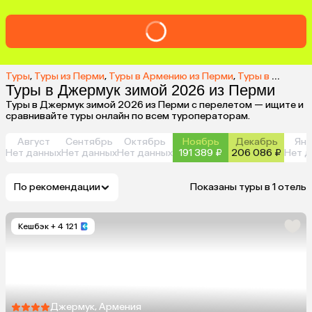
Туры
,
Туры из Перми
,
Туры в Армению из Перми
,
Туры в Джермук из Перми
Туры в Джермук зимой 2026 из Перми
Туры в Джермук зимой 2026 из Перми с перелетом — ищите и
сравнивайте туры онлайн по всем туроператорам.
Август
Сентябрь
Октябрь
Ноябрь
Декабрь
Янв
Нет данных
Нет данных
Нет данных
191 389 ₽
206 086 ₽
Нет д
По рекомендации
Показаны туры в 1 отель
Кешбэк
+ 4 121
Джермук, Армения