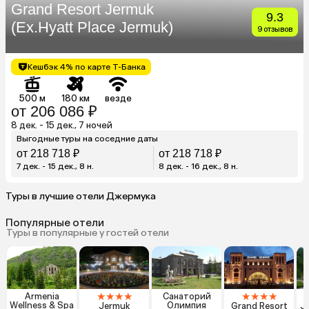
Grand Resort Jermuk
9.3
(Ex.Hyatt Place Jermuk)
9 отзывов
Кешбэк 4% по карте Т-Банка
500 м
180 км
везде
от 206 086 ₽
8 дек. - 15 дек., 7 ночей
Выгодные туры на соседние даты
от 218 718 ₽
от 218 718 ₽
7 дек. - 15 дек., 8 н.
8 дек. - 16 дек., 8 н.
Туры в лучшие отели Джермука
Популярные отели
Туры в популярные у гостей отели
★
★
★
★
★
★
★
★
Armenia
Санаторий
Wellness & Spa
Олимпия
Jermuk
Grand Resort
J