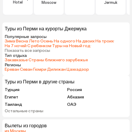
Hotel
Moscow
Jermuk
Туры из Перми на курорты Джермука
Популярные запросы
Зима
·
Весна
·
Лето
·
Осень
·
На одного
·
На двоих
·
На троих
·
На 7 ночей
·
С ребенком
·
Туры на Новый год
·
Показать все запросы
Тип отдыха
Закавказье
·
Страны ближнего зарубежья
Регионы
Ереван
·
Севан
·
Гюмри
·
Дилижан
·
Цахкадзор
Туры из Перми в другие страны
Турция
Россия
Египет
Абхазия
Таиланд
ОАЭ
Остальные страны
Гонконг
Куба
Вылеты из городов
из Москвы