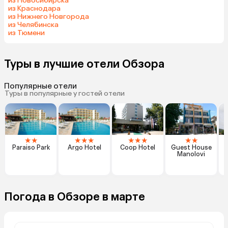
из Новосибирска
из Краснодара
из Нижнего Новгорода
из Челябинска
из Тюмени
Туры в лучшие отели Обзора
Популярные отели
Туры в популярные у гостей отели
★
★
★
★
★
★
★
★
★
★
Paraiso Park
Argo Hotel
Coop Hotel
Guest House
Manolovi
Погода в Обзоре в марте