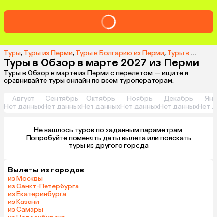
Туры
,
Туры из Перми
,
Туры в Болгарию из Перми
,
Туры в Обзор из Перми
Туры в Обзор в марте 2027 из Перми
Туры в Обзор в марте из Перми с перелетом — ищите и
сравнивайте туры онлайн по всем туроператорам.
Август
Сентябрь
Октябрь
Ноябрь
Декабрь
Янв
Нет данных
Нет данных
Нет данных
Нет данных
Нет данных
Нет д
Не нашлось туров по заданным параметрам 

 Попробуйте поменять даты вылета или поискать 
туры из другого города
Вылеты из городов
из Москвы
из Санкт-Петербурга
из Екатеринбурга
из Казани
из Самары