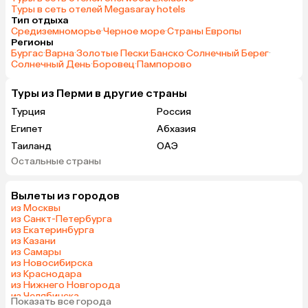
Туры в сеть отелей Megasaray hotels
Тип отдыха
Средиземноморье
·
Черное море
·
Страны Европы
Регионы
Бургас
·
Варна
·
Золотые Пески
·
Банско
·
Солнечный Берег
·
Солнечный День
·
Боровец
·
Пампорово
Туры из Перми в другие страны
Турция
Россия
Египет
Абхазия
Таиланд
ОАЭ
Остальные страны
Гонконг
Куба
Вылеты из городов
из Москвы
из Санкт-Петербурга
из Екатеринбурга
из Казани
из Самары
из Новосибирска
из Краснодара
из Нижнего Новгорода
из Челябинска
Показать все города
из Тюмени