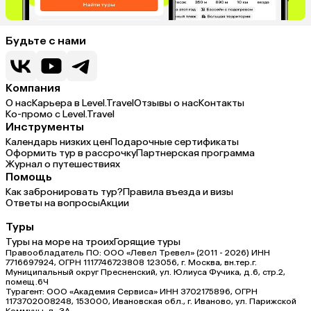
Будьте с нами
Компания
О нас
Карьера в Level.Travel
Отзывы о нас
Контакты
Ко-промо с Level.Travel
Инструменты
Календарь низких цен
Подарочные сертификаты
Оформить тур в рассрочку
Партнерская программа
Журнал о путешествиях
Помощь
Как забронировать тур?
Правила въезда и визы
Ответы на вопросы
Акции
Туры
Туры на море на троих
Горящие туры
Правообладатель ПО: ООО «Левел Тревел» (2011 - 2026) ИНН
7716697924, ОГРН 1117746723808 123056, г. Москва, вн.тер.г.
Муниципальный округ Пресненский, ул. Юлиуса Фучика, д.6, стр.2,
помещ.6Ч
Турагент: ООО «Академия Сервиса» ИНН 3702175896, ОГРН
1173702008248, 153000, Ивановская обл., г. Иваново, ул. Парижской
Коммуны, д. ЗА