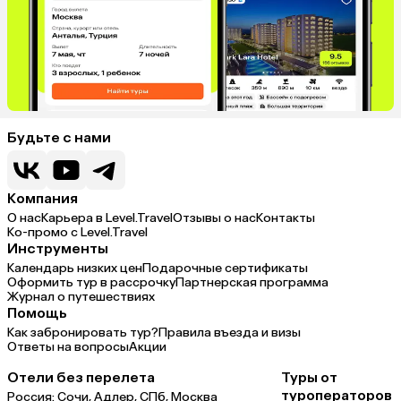
Будьте с нами
Компания
О нас
Карьера в Level.Travel
Отзывы о нас
Контакты
Ко-промо с Level.Travel
Инструменты
Календарь низких цен
Подарочные сертификаты
Оформить тур в рассрочку
Партнерская программа
Журнал о путешествиях
Помощь
Как забронировать тур?
Правила въезда и визы
Ответы на вопросы
Акции
Отели без перелета
Туры от
туроператоров
Россия:
Сочи,
Адлер,
СПб,
Москва