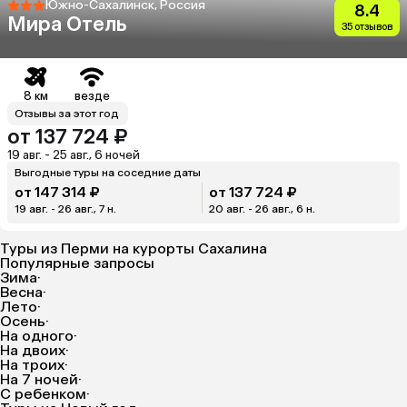
Южно-Сахалинск, Россия
8.4
Мира Отель
35 отзывов
8 км
везде
Отзывы за этот год
от 137 724 ₽
19 авг. - 25 авг., 6 ночей
Выгодные туры на соседние даты
от 147 314 ₽
от 137 724 ₽
19 авг. - 26 авг., 7 н.
20 авг. - 26 авг., 6 н.
Туры из Перми на курорты Сахалина
Популярные запросы
Зима
·
Весна
·
Лето
·
Осень
·
На одного
·
На двоих
·
На троих
·
На 7 ночей
·
С ребенком
·