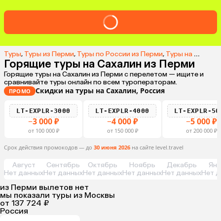
Туры
,
Туры из Перми
,
Туры по России из Перми
,
Туры на Сахалин из Перми
Горящие туры на Сахалин из Перми
Горящие туры на Сахалин из Перми с перелетом — ищите и
сравнивайте туры онлайн по всем туроператорам.
Скидки на туры на Сахалин, Россия
ПРОМО
LT-EXPLR-3000
LT-EXPLR-4000
LT-EXPLR-50
−3 000 ₽
−4 000 ₽
−5 000 ₽
от 100 000 ₽
от 150 000 ₽
от 200 000 ₽
Срок действия промокодов — до
30 июня 2026
на сайте level.travel
Август
Сентябрь
Октябрь
Ноябрь
Декабрь
Янв
Нет данных
Нет данных
Нет данных
Нет данных
Нет данных
Нет д
из
Перми
вылетов нет
мы показали туры
из
Москвы
от 137 724 ₽
Россия