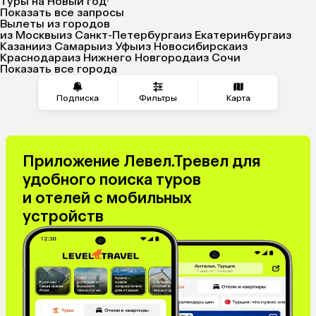
Туры на Новый год
·
Показать все запросы
Вылеты из городов
из Москвы
из Санкт-Петербурга
из Екатеринбурга
из
Казани
из Самары
из Уфы
из Новосибирска
из
Краснодара
из Нижнего Новгорода
из Сочи
Показать все города
Подписка
Фильтры
Карта
Приложение Левел.Тревел для
удобного поиска туров
и отелей с мобильных
устройств