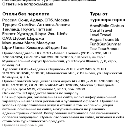
Ответы на вопросы
Акции
Отели без перелета
Туры от
туроператоров
Россия:
Сочи,
Адлер,
СПб,
Москва
Турция:
Стамбул,
Анталья,
Алания
Anex
Biblio Globus
Таиланд:
Пхукет,
Паттайя
Coral Travel
Египет:
Хургада,
Шарм-Эль-Шейх
Level.Travel
ОАЭ:
Дубай,
Шарджа
Pegas Touristik
Мальдивы:
Мале,
Маафуши
Fun&Sun
Sunmar
Шри-Ланка:
Хиккадува
Индия:
Гоа
Tez Tour
Алеан
Правообладатель ПО: ООО «Левел Тревел» (2011 - 2026) ИНН
7716697924, ОГРН 1117746723808 123056, г. Москва, вн.тер.г.
Муниципальный округ Пресненский, ул. Юлиуса Фучика, д.6, стр.2,
помещ.6Ч
Турагент: ООО «Академия Сервиса» ИНН 3702175896, ОГРН
1173702008248, 153000, Ивановская обл., г. Иваново, ул. Парижской
Коммуны, д. ЗА
Прием платежей осуществляется через АО «ПРЦ» ИНН 7718696387,
КПП 771701001, ОГРН 1087746411741, 129085, Москва г, Звёздный
бульвар, дом № 19, строение 1, эт. 10, пом. 1009
Стоимость ПО предоставляется по запросу
Вся информация, размещённая на сайте, носит информационный
характер и не является рекламой и публичной офертой. Правила и
условия предоставления услуг в отелях, в том числе концепция
питания, описанные на сайте, могут изменяться по решению
администрации отелей. Копирование материалов без письменного
согласия запрещено. Сумма, отображаемая на сайте, включает в себя
стоимость туристического продукта
Правовая информация