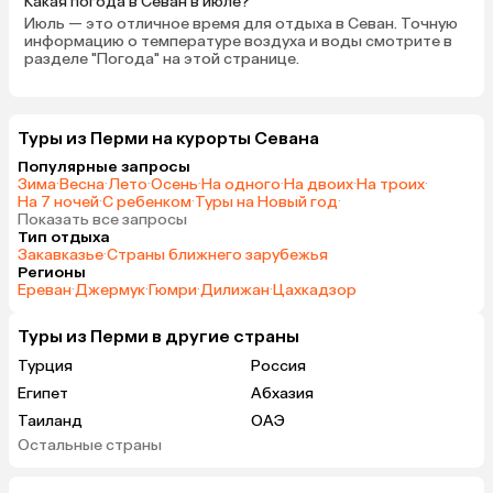
Какая погода в Севан в июле?
Июль — это отличное время для отдыха в Севан. Точную
информацию о температуре воздуха и воды смотрите в
разделе "Погода" на этой странице.
Туры из Перми на курорты Севана
Популярные запросы
Зима
·
Весна
·
Лето
·
Осень
·
На одного
·
На двоих
·
На троих
·
На 7 ночей
·
С ребенком
·
Туры на Новый год
·
Показать все запросы
Тип отдыха
Закавказье
·
Страны ближнего зарубежья
Регионы
Ереван
·
Джермук
·
Гюмри
·
Дилижан
·
Цахкадзор
Туры из Перми в другие страны
Турция
Россия
Египет
Абхазия
Таиланд
ОАЭ
Остальные страны
Гонконг
Куба