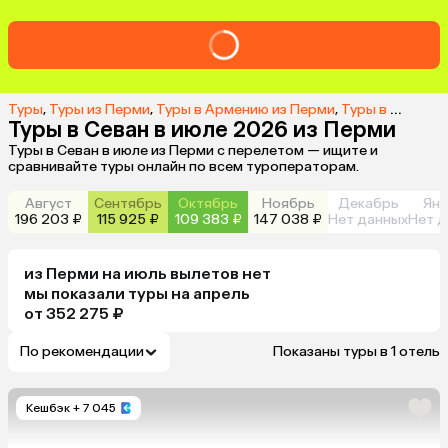
Туры
,
Туры из Перми
,
Туры в Армению из Перми
,
Туры в Севан из Перми
Туры в Севан в июле 2026 из Перми
Туры в Севан в июле из Перми с перелетом — ищите и
сравнивайте туры онлайн по всем туроператорам.
Август
Сентябрь
Октябрь
Ноябрь
Декабрь
Янв
196 203 ₽
115 925 ₽
109 383 ₽
147 038 ₽
Нет данных
Нет д
из
Перми
на июль
вылетов нет
мы показали туры
на
апрель
от 352 275 ₽
По рекомендации
Показаны туры в 1 отель
Кешбэк
+ 7 045