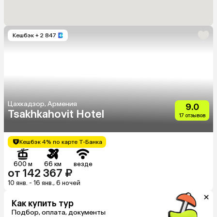
Кешбэк
+ 2 847
Цахкадзор, Армения
9.0
Tsakhkahovit Hotel
17 отзывов
Кешбэк 4% по карте Т-Банка
600 м
66 км
везде
от 142 367 ₽
10 янв. - 16 янв., 6 ночей
Как купить тур
Подбор, оплата, документы