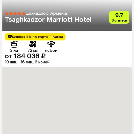
Цахкадзор, Армения
9.7
Tsaghkadzor Marriott Hotel
8 отзывов
Кешбэк 4% по карте Т-Банка
2 км
72 км
лобби
от 184 038 ₽
10 янв. - 16 янв., 6 ночей