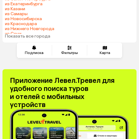
из Екатеринбурга
из Казани
из Самары
из Новосибирска
из Краснодара
из Нижнего Новгорода
из Сочи
Показать все города
из Челябинска
Подписка
Фильтры
Карта
Приложение Левел.Тревел для
удобного поиска туров
и отелей с мобильных
устройств