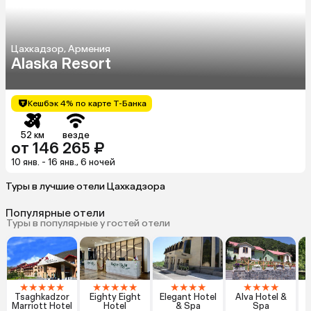
Цахкадзор, Армения
Alaska Resort
Кешбэк 4% по карте Т-Банка
52 км
везде
от 146 265 ₽
10 янв. - 16 янв., 6 ночей
Туры в лучшие отели Цахкадзора
Популярные отели
Туры в популярные у гостей отели
★
★
★
★
★
★
★
★
★
★
★
★
★
★
★
★
★
★
T
Tsaghkadzor
Eighty Eight
Elegant Hotel
Alva Hotel &
Marriott Hotel
Hotel
& Spa
Spa