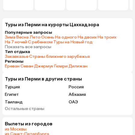
Туры из Перми на курорты Цахкадзора
Популярные запросы
Зима
·
Весна
·
Лето
·
Осень
·
На одного
·
На двоих
·
На троих
·
На 7 ночей
·
С ребенком
·
Туры на Новый год
·
Показать все запросы
Тип отдыха
Закавказье
·
Страны ближнего зарубежья
Регионы
Ереван
·
Севан
·
Джермук
·
Гюмри
·
Дилижан
Туры из Перми в другие страны
Турция
Россия
Египет
Абхазия
Таиланд
ОАЭ
Остальные страны
Гонконг
Куба
Вылеты из городов
из Москвы
из Санкт-Петербурга