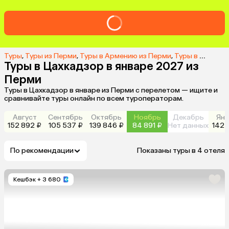
Туры
,
Туры из Перми
,
Туры в Армению из Перми
,
Туры в Цахкадзор из Перми
Туры в Цахкадзор в январе 2027 из
Перми
Туры в Цахкадзор в январе из Перми с перелетом — ищите и
сравнивайте туры онлайн по всем туроператорам.
Август
Сентябрь
Октябрь
Ноябрь
Декабрь
Янв
152 892 ₽
105 537 ₽
139 846 ₽
84 891 ₽
Нет данных
142 
По рекомендации
Показаны туры в 4 отеля
Кешбэк
+ 3 680