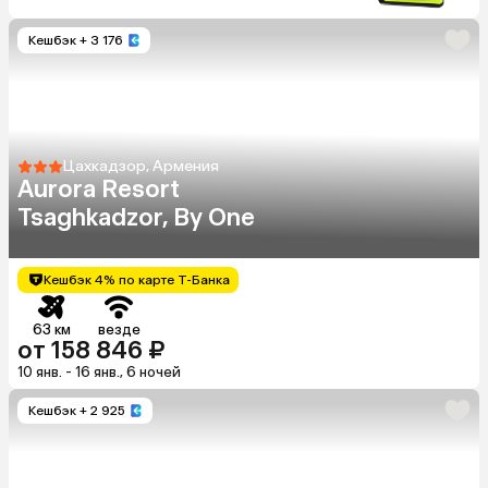
Кешбэк
+ 3 176
Цахкадзор, Армения
Aurora Resort
Tsaghkadzor, By One
Кешбэк 4% по карте Т-Банка
63 км
везде
от 158 846 ₽
10 янв. - 16 янв., 6 ночей
Кешбэк
+ 2 925