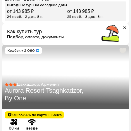
Выгодные туры на соседние даты
от 143 985 ₽
от 143 985 ₽
24 нояб. - 2 дек., 8 н.
25 нояб. - 3 дек., 8 н.
Как купить тур
Подбор, оплата, документы
Кешбэк
+ 2 060
Цахкадзор, Армения
Aurora Resort Tsaghkadzor,
By One
Кешбэк 4% по карте Т-Банка
63 км
везде