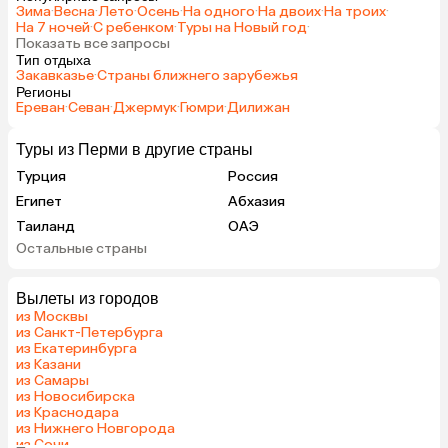
Зима
·
Весна
·
Лето
·
Осень
·
На одного
·
На двоих
·
На троих
·
На 7 ночей
·
С ребенком
·
Туры на Новый год
·
Показать все запросы
Тип отдыха
Закавказье
·
Страны ближнего зарубежья
Регионы
Ереван
·
Севан
·
Джермук
·
Гюмри
·
Дилижан
Туры из Перми в другие страны
Турция
Россия
Египет
Абхазия
Таиланд
ОАЭ
Остальные страны
Гонконг
Куба
Вылеты из городов
из Москвы
из Санкт-Петербурга
из Екатеринбурга
из Казани
из Самары
из Новосибирска
из Краснодара
из Нижнего Новгорода
из Сочи