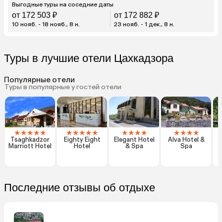
Выгодные туры на соседние даты
от 172 503 ₽
от 172 882 ₽
10 нояб. - 18 нояб., 8 н.
23 нояб. - 1 дек., 8 н.
Туры в лучшие отели Цахкадзора
Популярные отели
Туры в популярные у гостей отели
★
★
★
★
★
★
★
★
★
★
★
★
★
★
★
★
★
★
T
Tsaghkadzor
Eighty Eight
Elegant Hotel
Alva Hotel &
Marriott Hotel
Hotel
& Spa
Spa
Последние отзывы об отдыхе