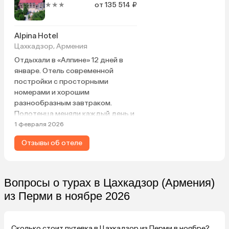
★★★
от 135 514 ₽
Alpina Hotel
Цахкадзор, Армения
Отдыхали в «Алпине» 12 дней в
январе. Отель современной
постройки с просторными
номерами и хорошим
разнообразным завтраком.
Полотенца меняли каждый день и
давали по 0,5 воды в бутылках на
1 февраля 2026
человека, но есть и кулеры.
Отзывы об отеле
Трансфер нерегулярный до горы,
иногда брали такси. Отель
находится на возвышенности, и во
время снега машина туда не
Вопросы о турах в Цахкадзор (Армения)
доезжала. Идти по дороге до
из Перми в ноябре 2026
отеля приходится по колее
машин. В номере было тепло.
Сколько стоит путевка в Цахкадзор из Перми в ноябре?