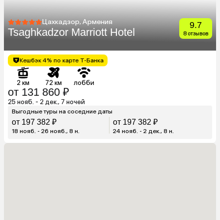
Цахкадзор, Армения
9.7
Tsaghkadzor Marriott Hotel
8 отзывов
Кешбэк 4% по карте Т-Банка
2 км
72 км
лобби
от 131 860 ₽
25 нояб. - 2 дек., 7 ночей
Выгодные туры на соседние даты
от 197 382 ₽
от 197 382 ₽
18 нояб. - 26 нояб., 8 н.
24 нояб. - 2 дек., 8 н.