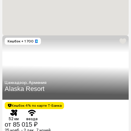
Кешбэк
+ 1 700
Цахкадзор, Армения
Alaska Resort
Кешбэк 4% по карте Т-Банка
52 км
везде
от 85 015 ₽
25 нояб. - 2 дек., 7 ночей