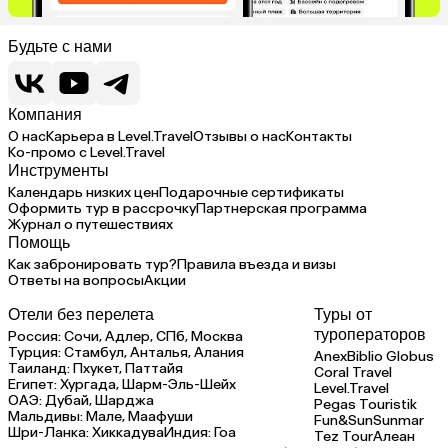
Будьте с нами
Компания
О нас
Карьера в Level.Travel
Отзывы о нас
Контакты
Ко-промо с Level.Travel
Инструменты
Календарь низких цен
Подарочные сертификаты
Оформить тур в рассрочку
Партнерская программа
Журнал о путешествиях
Помощь
Как забронировать тур?
Правила въезда и визы
Ответы на вопросы
Акции
Отели без перелета
Туры от
туроператоров
Россия:
Сочи,
Адлер,
СПб,
Москва
Турция:
Стамбул,
Анталья,
Алания
Anex
Biblio Globus
Таиланд:
Пхукет,
Паттайя
Coral Travel
Египет:
Хургада,
Шарм-Эль-Шейх
Level.Travel
ОАЭ:
Дубай,
Шарджа
Pegas Touristik
Мальдивы:
Мале,
Маафуши
Fun&Sun
Sunmar
Шри-Ланка:
Хиккадува
Индия:
Гоа
Tez Tour
Алеан