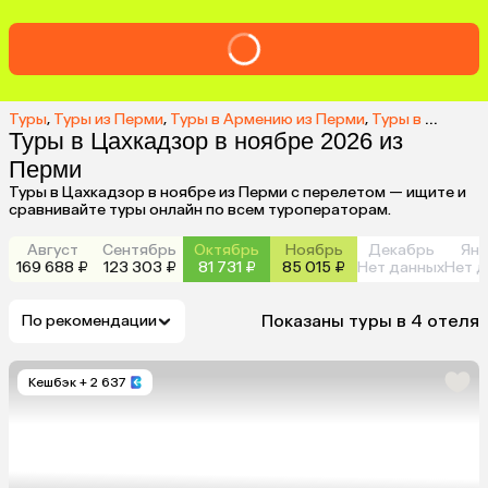
Туры
,
Туры из Перми
,
Туры в Армению из Перми
,
Туры в Цахкадзор из Перми
Туры в Цахкадзор в ноябре 2026 из
Перми
Туры в Цахкадзор в ноябре из Перми с перелетом — ищите и
сравнивайте туры онлайн по всем туроператорам.
Август
Сентябрь
Октябрь
Ноябрь
Декабрь
Янв
169 688 ₽
123 303 ₽
81 731 ₽
85 015 ₽
Нет данных
Нет д
Показаны туры в 4 отеля
По рекомендации
Кешбэк
+ 2 637