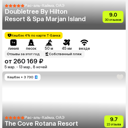
Рас-аль-Хайма, ОАЭ
Doubletree By Hilton
9.0
Resort & Spa Marjan Island
30 отзывов
Кешбэк 4% по карте Т-Банка
линия
песок
50 м
45 км
везде
Отзывы за этот год
Собственный пляж
от 260 169 ₽
5 мар. - 13 мар., 8 ночей
Кешбэк
+ 3 730
Рас-аль-Хайма, ОАЭ
9.7
The Cove Rotana Resort
22 отзыва