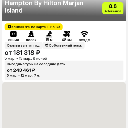
Hampton By Hilton Marjan
8.8
Island
48 отзывов
Кешбэк 4% по карте Т-Банка
линия
песок
15 м
48 км
везде
Отзывы за этот год
Собственный пляж
от 181 318 ₽
5 мар. - 13 мар., 8 ночей
Выгодные туры на соседние даты
от 243 461 ₽
5 мар. - 12 мар., 7 н.