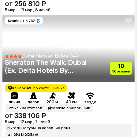
от 256 810 ₽
5 мар. - 13 мар., 8 ночей
Кешбэк
+ 6 762
Дубай Марина, Дубай, ОАЭ
Sheraton The Walk, Dubai
10
(Ex. Delta Hotels By
30 отзывов
Marriott)
Кешбэк 4% по карте Т-Банка
линия
песок
200 м
40 км
везде
Отзывы за этот год
Можно с животными
от 338 106 ₽
5 мар. - 12 мар., 7 ночей
Выгодные туры на соседние даты
от 366 335 ₽