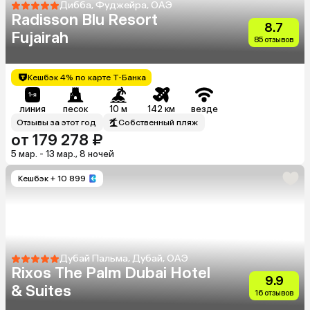
Дибба, Фуджейра, ОАЭ
Radisson Blu Resort
8.7
Fujairah
85 отзывов
Кешбэк 4% по карте Т-Банка
линия
песок
10 м
142 км
везде
Отзывы за этот год
Собственный пляж
от 179 278 ₽
5 мар. - 13 мар., 8 ночей
Кешбэк
+ 10 899
Дубай Пальма, Дубай, ОАЭ
Rixos The Palm Dubai Hotel
9.9
& Suites
16 отзывов