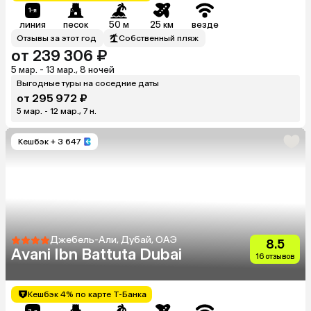
линия
песок
50 м
25 км
везде
Отзывы за этот год
Собственный пляж
от 239 306 ₽
5 мар. - 13 мар., 8 ночей
Выгодные туры на соседние даты
от 295 972 ₽
5 мар. - 12 мар., 7 н.
Кешбэк
+ 3 647
Джебель-Али, Дубай, ОАЭ
8.5
Avani Ibn Battuta Dubai
16 отзывов
Кешбэк 4% по карте Т-Банка