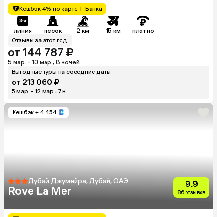
Кешбэк 4% по карте Т-Банка
линия
песок
2 км
15 км
платно
Отзывы за этот год
от 144 787 ₽
5 мар. - 13 мар., 8 ночей
Выгодные туры на соседние даты
от 213 060 ₽
5 мар. - 12 мар., 7 н.
Кешбэк
+ 4 454
Дубай Джумейра, Дубай, ОАЭ
9.9
Rove La Mer
86 отзывов