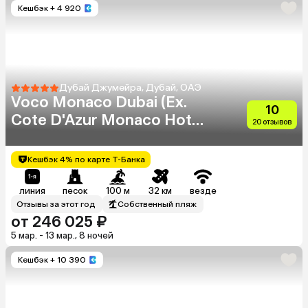
Кешбэк
+ 4 920
Дубай Джумейра, Дубай, ОАЭ
Voco Monaco Dubai (Ex.
10
Cote D'Azur Monaco Hotel)
20 отзывов
(Adults Only 18+)
Кешбэк 4% по карте Т-Банка
линия
песок
100 м
32 км
везде
Отзывы за этот год
Собственный пляж
от 246 025 ₽
5 мар. - 13 мар., 8 ночей
Кешбэк
+ 10 390