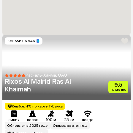
Кешбэк
+ 6 946
Рас-аль-Хайма, ОАЭ
Rixos Al Mairid Ras Al
9.5
Khaimah
32 отзыва
Кешбэк 4% по карте Т-Банка
линия
песок
100 м
25 км
везде
Обновлен в 2025 году
Отзывы за этот год