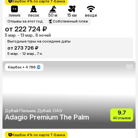
Кешбэк 4% по карте Т-Банка
линия
песок
50 м
15 км
везде
Отзывы за этот год
Собственный пляж
от 222 724 ₽
5 мар. - 13 мар., 8 ночей
Выгодные туры на соседние даты
от 273 726 ₽
5 мар. - 12 мар., 7 н.
Кешбэк
+ 4 786
Дубай Пальма, Дубай, ОАЭ
9.7
Adagio Premium The Palm
40 отзывов
Кешбэк 4% по карте Т-Банка