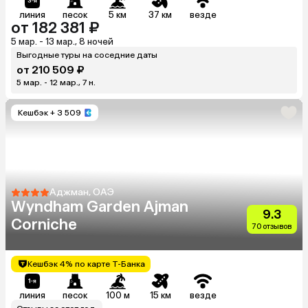
линия
песок
5 км
37 км
везде
от 182 381 ₽
5 мар. - 13 мар., 8 ночей
Выгодные туры на соседние даты
от 210 509 ₽
5 мар. - 12 мар., 7 н.
Кешбэк
+ 3 509
Аджман, ОАЭ
Wyndham Garden Ajman
9.3
Corniche
70 отзывов
Кешбэк 4% по карте Т-Банка
линия
песок
100 м
15 км
везде