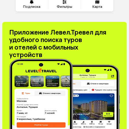
Венесуэла
Саудовская Аравия
Подписка
Фильтры
Карта
Греция
Таджикистан
Венгрия
Болгария
Приложение Левел.Тревел для
удобного поиска туров
и отелей с мобильных
устройств