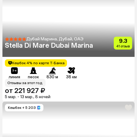
Дубай Марина, Дубай, ОАЭ
9.3
Stella Di Mare Dubai Marina
41 отзыв
Кешбэк 4% по карте Т-Банка
линия
песок
830 м
38 км
Отзывы за этот год
от 221 927 ₽
5 мар. - 13 мар., 8 ночей
Кешбэк
+ 5 203