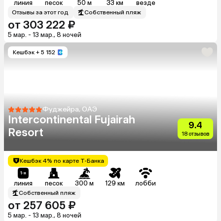
линия
песок
50 м
33 км
везде
Отзывы за этот год
Собственный пляж
от 303 222 ₽
5 мар. - 13 мар., 8 ночей
Кешбэк
+ 5 152
Фуджейра, ОАЭ
Intercontinental Fujairah
9.4
Resort
18 отзывов
Кешбэк 4% по карте Т-Банка
линия
песок
300 м
129 км
лобби
Собственный пляж
от 257 605 ₽
5 мар. - 13 мар., 8 ночей