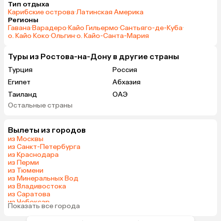
Тип отдыха
Карибские острова
·
Латинская Америка
Регионы
Гавана
·
Варадеро
·
Кайо Гильермо
·
Сантьяго-де-Куба
·
о. Кайо Коко
·
Ольгин
·
о. Кайо-Санта-Мария
Туры из Ростова-на-Дону в другие страны
Турция
Россия
Египет
Абхазия
Таиланд
ОАЭ
Остальные страны
Вьетнам
Мальдивы
Тунис
Грузия
Вылеты из городов
Беларусь
Армения
из Москвы
Шри-Ланка
Сейшелы
из Санкт-Петербурга
из Краснодара
Казахстан
Азербайджан
из Перми
Узбекистан
Индия
из Тюмени
из Минеральных Вод
Сербия
Катар
из Владивостока
Кипр
Малайзия
из Саратова
из Чебоксар
Иордания
Филиппины
Показать все города
из Калининграда
Киргизия
Гонконг