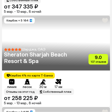
Собственный пляж
от 347 335 ₽
5 мар. - 13 мар., 8 ночей
Кешбэк
+ 5 164
Шарджа, ОАЭ
Sheraton Sharjah Beach
9.0
Resort & Spa
107 отзывов
Кешбэк 4% по карте Т-Банка
линия
песок
30 м
17 км
Отзывы за этот год
Собственный пляж
от 258 225 ₽
5 мар. - 13 мар., 8 ночей
Кешбэк
+ 2 635