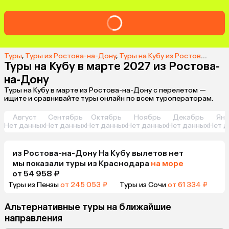
Туры
,
Туры из Ростова-на-Дону
,
Туры на Кубу из Ростова-на-Дону
Туры на Кубу в марте 2027 из Ростова-
на-Дону
Туры на Кубу в марте из Ростова-на-Дону с перелетом —
ищите и сравнивайте туры онлайн по всем туроператорам.
Август
Сентябрь
Октябрь
Ноябрь
Декабрь
Янв
Нет данных
Нет данных
Нет данных
Нет данных
Нет данных
Нет д
из
Ростова-на-Дону
На Кубу
вылетов нет
мы показали туры
из
Краснодара
на море
от 54 958 ₽
Туры из Пензы
от 245 053 ₽
Туры из Сочи
от 61 334 ₽
Альтернативные туры на ближайшие
направления