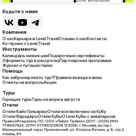
Будьте с нами
Компания
О нас
Карьера в Level.Travel
Отзывы о нас
Контакты
Ко-промо с Level.Travel
Инструменты
Календарь низких цен
Подарочные сертификаты
Оформить тур в рассрочку
Партнерская программа
Журнал о путешествиях
Помощь
Как забронировать тур?
Правила въезда и визы
Ответы на вопросы
Акции
Туры
Горящие туры
Туры на море в августе
Отели
Отели Кайо Гильермо
Отели все включено на Кубу
Отели Варадеро
Отели Кубы
Отели Кубы с аквапарком
Правообладатель ПО: ООО «Левел Тревел» (2011 - 2026) ИНН
7716697924, ОГРН 1117746723808 123056, г. Москва, вн.тер.г.
Муниципальный округ Пресненский, ул. Юлиуса Фучика, д.6, стр.2,
помещ.6Ч