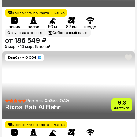
Кешбэк 4% по карте Т-Банка
линия
песок
50 м
87 км
везде
Отзывы за этот год
Собственный пляж
от 186 549 ₽
5 мар. - 13 мар., 8 ночей
Кешбэк
+ 6 064
Рас-аль-Хайма, ОАЭ
9.3
Rixos Bab Al Bahr
43 отзыва
Кешбэк 4% по карте Т-Банка