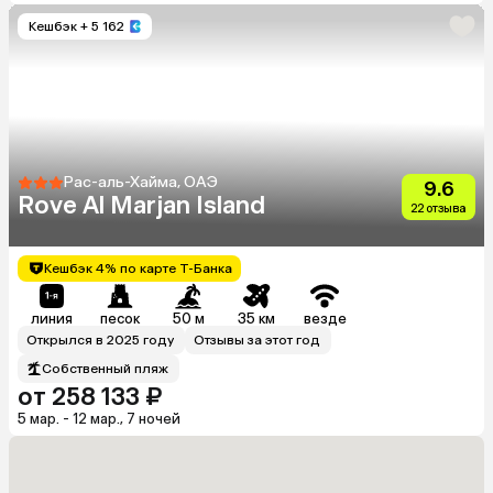
Кешбэк
+ 5 162
Рас-аль-Хайма, ОАЭ
9.6
Rove Al Marjan Island
22 отзыва
Кешбэк 4% по карте Т-Банка
линия
песок
50 м
35 км
везде
Открылся в 2025 году
Отзывы за этот год
Собственный пляж
от 258 133 ₽
5 мар. - 12 мар., 7 ночей