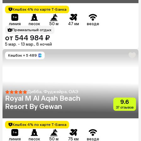
Кешбэк 4% по карте Т-Банка
линия
песок
50 м
47 км
везде
Премиальный отдых
от 544 984 ₽
5 мар. - 13 мар., 8 ночей
Кешбэк
+ 5 489
Дибба, Фуджейра, ОАЭ
Royal M Al Aqah Beach
9.6
Resort By Gewan
37 отзывов
Кешбэк 4% по карте Т-Банка
линия
песок
50 м
75 км
везде