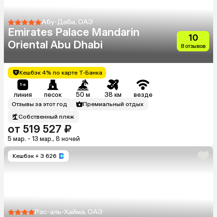
Абу-Даби, ОАЭ
Emirates Palace Mandarin
10
Oriental Abu Dhabi
8 отзывов
Кешбэк 4% по карте Т-Банка
линия
песок
50 м
38 км
везде
Отзывы за этот год
Премиальный отдых
Собственный пляж
от 519 527 ₽
5 мар. - 13 мар., 8 ночей
Кешбэк
+ 3 626
Рас-аль-Хайма, ОАЭ