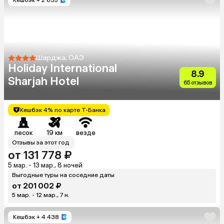
Шарджа, ОАЭ
Holiday International
8.9
Sharjah Hotel
65 отзывов
Кешбэк 4% по карте Т-Банка
песок
19 км
везде
Отзывы за этот год
от 131 778 ₽
5 мар. - 13 мар., 8 ночей
Выгодные туры на соседние даты
от 201 002 ₽
5 мар. - 12 мар., 7 н.
Кешбэк
+ 4 438