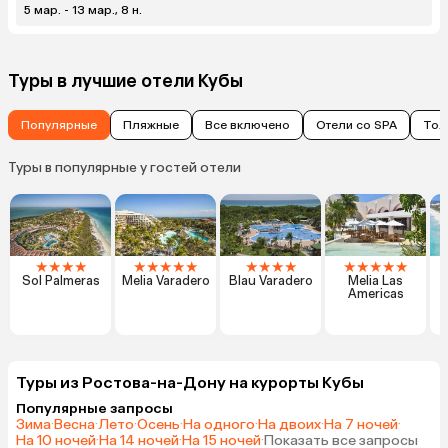
5 мар. - 13 мар., 8 н.
Туры в лучшие отели Кубы
Популярные
Пляжные
Все включено
Отели со SPA
Тол
Туры в популярные у гостей отели
★
★
★
★
★
★
★
★
★
★
★
★
★
★
★
★
★
★
Sol Palmeras
Melia Varadero
Blau Varadero
Melia Las
Americas
Туры из Ростова-на-Дону на курорты Кубы
Популярные запросы
Зима
·
Весна
·
Лето
·
Осень
·
На одного
·
На двоих
·
На 7 ночей
·
На 10 ночей
·
На 14 ночей
·
На 15 ночей
·
Показать все запросы