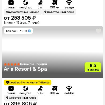
линия
пес./гал.
5 м
130 км
везде
Двухкомнатные номера
Собственный пляж
от 253 505 ₽
8 июн. - 15 июн., 7 ночей
Кешбэк
+ 7 936
Конаклы, Турция
9.5
Aria Resort & Spa
13 отзывов
Кешбэк 4% по карте Т-Банка
линия
пес./гал.
50 м
103 км
лобби
Собственный пляж
от 396 806 ₽