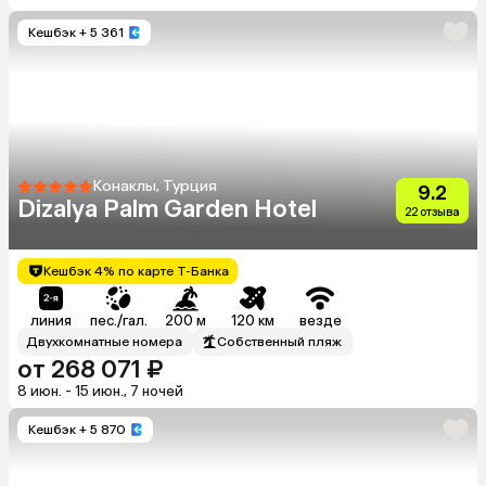
Кешбэк
+ 5 361
Конаклы, Турция
9.2
Dizalya Palm Garden Hotel
22 отзыва
Кешбэк 4% по карте Т-Банка
линия
пес./гал.
200 м
120 км
везде
Двухкомнатные номера
Собственный пляж
от 268 071 ₽
8 июн. - 15 июн., 7 ночей
Кешбэк
+ 5 870