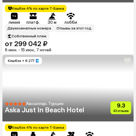
Кешбэк 4% по карте Т-Банка
линия
платф.
30 м
лобби
Двухкомнатные номера
Отзывы за этот год
Собственный пляж
от 299 042 ₽
8 июн. - 15 июн., 7 ночей
Кешбэк
+ 6 277
Авсаллар, Турция
9.3
Aska Just In Beach Hotel
43 отзыва
Кешбэк 4% по карте Т-Банка