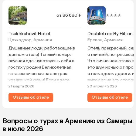
от 86 680 ₽
★★★★
Tsakhkahovit Hotel
Цахкадзор, Армения
Ереван, Армения
Душевные люди, работающие в
Отель прекрасный, се
данном отеле) Теплый номер,
отличный, потрясающи
вкусная еда, чувствуешь себя в
Что лично нам стало 
гостях у родни) Великолепная
это шум ночью от прое
гата, испеченная на завтрак
отель вдоль дороги, и
хозяюшкой кухни) Если едете
выходил на эту сторон
кататься — февраль хороший
и 9 этаж, но выспаться
21 марта 2026
20 апреля 2026
месяц (начало — середина).
шума не получилось. К
Отзывы об отеле
Отзывы об отеле
Рекомендую заказывать
закрытом окне и внут
официальное такси через
кондиционировании б
приложение или ресепшен.
норм, но это уже наш б
Бойтесь частников — обман.
спать с открытым окно
Вопросы о турах в Армению из Самары
вкусные завтраки и
в июле 2026
разнообразные, шампа