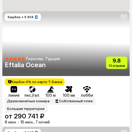
Кешбэк
+ 5 814
Тюрклер, Турция
9.8
Eftalia Ocean
10 отзывов
Кешбэк 4% по карте Т-Банка
линия
пес./гал.
100 м
100 км
лобби
Двухкомнатные номера
Собственный пляж
Большая территория
от 290 741 ₽
8 июн. - 15 июн., 7 ночей