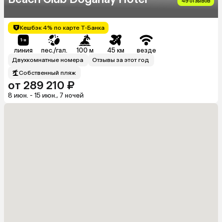
49 отзывов
Кешбэк 4% по карте Т-Банка
линия
пес./гал.
100 м
45 км
везде
Двухкомнатные номера
Отзывы за этот год
Собственный пляж
от 289 210 ₽
8 июн. - 15 июн., 7 ночей