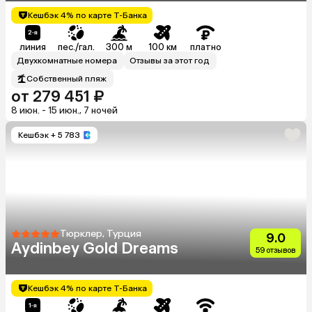
Кешбэк 4% по карте Т-Банка
линия
пес./гал.
300 м
100 км
платно
Двухкомнатные номера
Отзывы за этот год
Собственный пляж
от 279 451 ₽
8 июн. - 15 июн., 7 ночей
Кешбэк
+ 5 783
Тюрклер, Турция
9.0
Aydinbey Gold Dreams
59 отзывов
Кешбэк 4% по карте Т-Банка