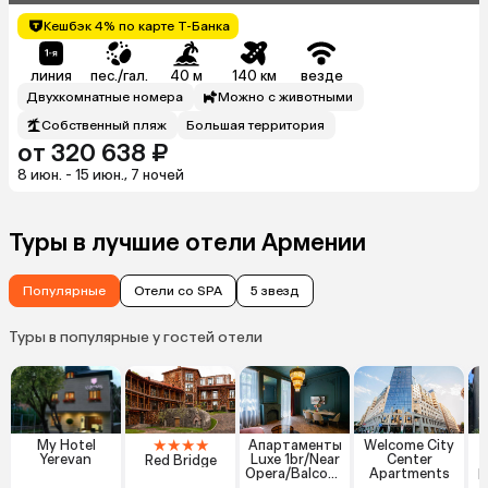
Кешбэк 4% по карте Т-Банка
линия
пес./гал.
40 м
140 км
везде
Двухкомнатные номера
Можно с животными
Собственный пляж
Большая территория
от 320 638 ₽
8 июн. - 15 июн., 7 ночей
Туры в лучшие отели Армении
Популярные
Отели со SPA
5 звезд
Туры в популярные у гостей отели
★
★
★
★
My Hotel
Апартаменты
Welcome City
Yerevan
Luxe 1br/Near
Center
Red Bridge
P
Opera/Balcony
Apartments
H
/Selfcheckin/B