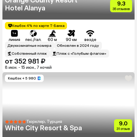
Orange County Resort
9.3
Hotel Alanya
35 отзывов
Кешбэк 4% по карте Т-Банка
линия
пес./гал.
60 м
90 км
везде
Двухкомнатные номера
Обновлен в 2024 году
Собственный пляж
Пляж с «Голубым флагом»
от 352 981 ₽
8 июн. - 15 июн., 7 ночей
Кешбэк
+ 5 980
Тюрклер, Турция
9.0
White City Resort & Spa
31 отзыв