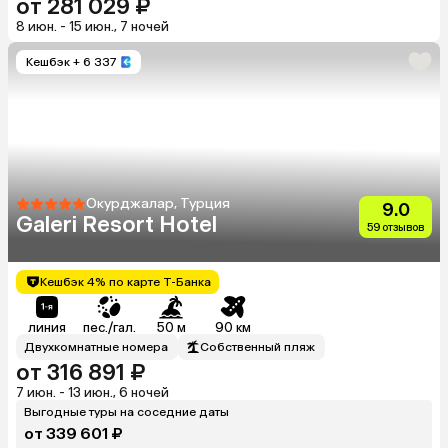
от 281 029 ₽
8 июн. - 15 июн., 7 ночей
Кешбэк
+ 6 337
Окурджалар, Турция
9.0
Galeri Resort Hotel
59 отзывов
Кешбэк 4% по карте Т-Банка
линия
пес./гал.
50 м
90 км
Двухкомнатные номера
Собственный пляж
от 316 891 ₽
7 июн. - 13 июн., 6 ночей
Выгодные туры на соседние даты
от 339 601 ₽