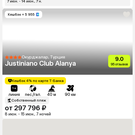
7 июн. - 14 июн., 7 н.
Кешбэк
+ 5 955
Окурджалар, Турция
9.0
Justiniano Club Alanya
95 отзывов
Кешбэк 4% по карте Т-Банка
линия
пес./гал.
40 м
90 км
Собственный пляж
от 297 796 ₽
8 июн. - 15 июн., 7 ночей