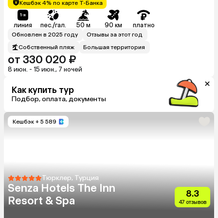
Кешбэк 4% по карте Т-Банка
линия
пес./гал.
50 м
90 км
платно
Обновлен в 2025 году
Отзывы за этот год
Собственный пляж
Большая территория
от 330 020 ₽
8 июн. - 15 июн., 7 ночей
Как купить тур
Подбор, оплата, документы
Кешбэк
+ 5 589
Тюрклер, Турция
Senza Hotels The Inn
8.3
Resort & Spa
47 отзывов