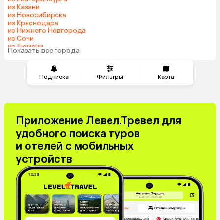
Сербия
Катар
из Казани
Киргизия
Гонконг
из Новосибирска
из Краснодара
Саудовская Аравия
Таджикистан
из Нижнего Новгорода
Венгрия
из Сочи
из Тюмени
Показать все города
из Челябинска
Подписка
Фильтры
Карта
Приложение Левел.Тревел для
удобного поиска туров
и отелей с мобильных
устройств