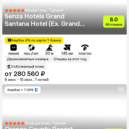
Махмутлар, Турция
Senza Hotels Grand
8.0
Santana Hotel (Ex. Grand
68 отзывов
Santana)
Кешбэк 4% по карте Т-Банка
линия
пес./гал.
30 м
145 км
платно
Двухкомнатные номера
Отзывы за этот год
Собственный пляж
от 280 560 ₽
8 июн. - 15 июн., 7 ночей
Кешбэк
+ 7 059
Окурджалар, Турция