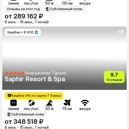
линия
пес./гал.
50 м
110 км
везде
Отзывы за этот год
Собственный пляж
от 289 162 ₽
8 июн. - 15 июн., 7 ночей
Кешбэк
+ 6 970
Окурджалар, Турция
9.7
Saphir Resort & Spa
13 отзывов
Кешбэк 4% по карте Т-Банка
линия
пес./гал.
30 м
75 км
везде
Собственный пляж
от 348 518 ₽
8 июн. - 15 июн., 7 ночей