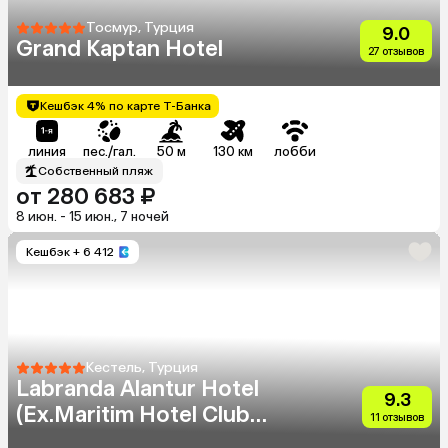
Тосмур, Турция
9.0
Grand Kaptan Hotel
27 отзывов
Кешбэк 4% по карте Т-Банка
линия
пес./гал.
50 м
130 км
лобби
Собственный пляж
от 280 683 ₽
8 июн. - 15 июн., 7 ночей
Кешбэк
+ 6 412
Кестель, Турция
Labranda Alantur Hotel
9.3
(Ex.Maritim Hotel Club
11 отзывов
Alantur)