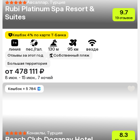
Авсаллар, Турция
Rubi Platinum Spa Resort &
9.7
Suites
19 отзывов
Кешбэк 4% по карте Т-Банка
линия
пес./гал.
130 м
95 км
везде
Отзывы за этот год
Собственный пляж
Большая территория
от 478 111 ₽
8 июн. - 15 июн., 7 ночей
Кешбэк
+ 5 784
Конаклы, Турция
8.3
Beach Club Doganay Hotel