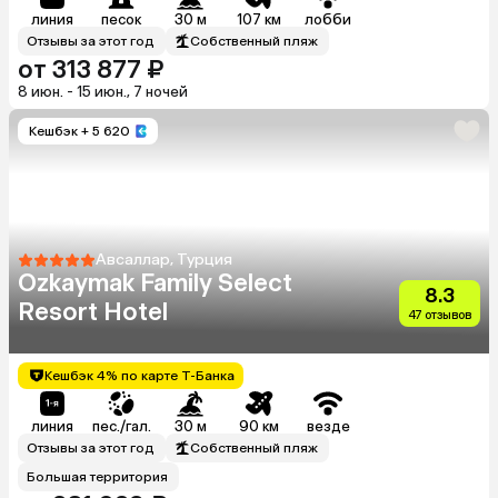
линия
песок
30 м
107 км
лобби
Отзывы за этот год
Собственный пляж
от 313 877 ₽
8 июн. - 15 июн., 7 ночей
Кешбэк
+ 5 620
Авсаллар, Турция
Ozkaymak Family Select
8.3
Resort Hotel
47 отзывов
Кешбэк 4% по карте Т-Банка
линия
пес./гал.
30 м
90 км
везде
Отзывы за этот год
Собственный пляж
Большая территория