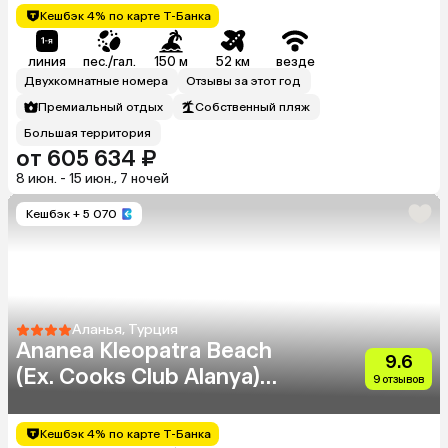
Кешбэк 4% по карте Т-Банка
линия
пес./гал.
150 м
52 км
везде
Двухкомнатные номера
Отзывы за этот год
Премиальный отдых
Собственный пляж
Большая территория
от 605 634 ₽
8 июн. - 15 июн., 7 ночей
Кешбэк
+ 5 070
Аланья, Турция
Ananea Kleopatra Beach
9.6
(Ex. Cooks Club Alanya)
9 отзывов
(Adults Only 12+)
Кешбэк 4% по карте Т-Банка