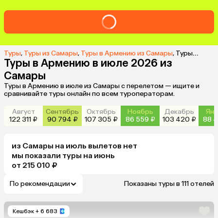
Туры
,
Туры из Самары
,
Туры в Армению из Самары
,
Туры в Армению в июле 2026 из Самары
Туры в Армению в июле 2026 из
Самары
Туры в Армению в июле из Самары с перелетом — ищите и
сравнивайте туры онлайн по всем туроператорам.
Август
Сентябрь
Октябрь
Ноябрь
Декабрь
Янв
122 311 ₽
90 794 ₽
107 305 ₽
86 559 ₽
103 420 ₽
88 4
из
Самары
на июль
вылетов нет
мы показали туры
на
июнь
от 215 010 ₽
По рекомендации
Показаны туры в 111 отелей
Кешбэк
+ 6 683