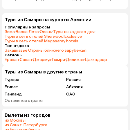
Туры из Самары на курорты Армении
Популярные запросы
Зима
·
Весна
·
Лето
·
Осень
·
Туры выходного дня
·
Туры в сеть отелей Sherwood Exclusive
·
Туры в сеть отелей Megasaray hotels
Тип отдыха
Закавказье
·
Страны ближнего зарубежья
Регионы
Ереван
·
Севан
·
Джермук
·
Гюмри
·
Дилижан
·
Цахкадзор
Туры из Самары в другие страны
Турция
Россия
Египет
Абхазия
Таиланд
ОАЭ
Остальные страны
Вьетнам
Мальдивы
Грузия
Беларусь
Вылеты из городов
Шри-Ланка
Казахстан
из Москвы
Азербайджан
Узбекистан
из Санкт-Петербурга
из Екатеринбурга