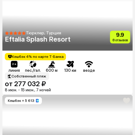
Тюрклер, Турция
9.9
Eftalia Splash Resort
8 отзывов
Кешбэк 4% по карте Т-Банка
линия
пес./гал.
600 м
130 км
везде
Собственный пляж
от 277 032 ₽
8 июн. - 15 июн., 7 ночей
Кешбэк
+ 5 613