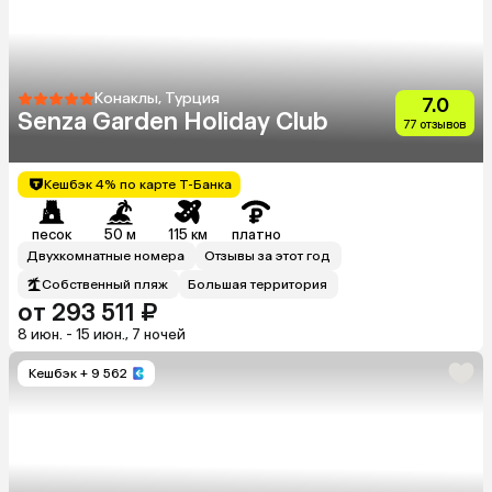
Конаклы, Турция
7.0
Senza Garden Holiday Club
77 отзывов
Кешбэк 4% по карте Т-Банка
песок
50 м
115 км
платно
Двухкомнатные номера
Отзывы за этот год
Собственный пляж
Большая территория
от 293 511 ₽
8 июн. - 15 июн., 7 ночей
Кешбэк
+ 9 562