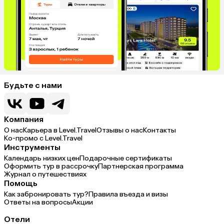
Будьте с нами
Компания
О нас
Карьера в Level.Travel
Отзывы о нас
Контакты
Ко-промо с Level.Travel
Инструменты
Календарь низких цен
Подарочные сертификаты
Оформить тур в рассрочку
Партнерская программа
Журнал о путешествиях
Помощь
Как забронировать тур?
Правила въезда и визы
Ответы на вопросы
Акции
Отели