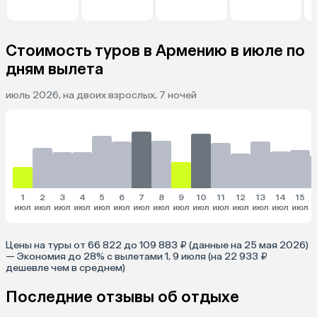
y Keygo 23
Стоимость туров в Армению в июле по
дням вылета
июль 2026, на двоих взрослых, 7 ночей
1
2
3
4
5
6
7
8
9
10
11
12
13
14
15
июл
июл
июл
июл
июл
июл
июл
июл
июл
июл
июл
июл
июл
июл
июл
и
Цены на туры от 66 822 до 109 883 ₽ (данные на 25 мая 2026)
— Экономия до 28% с вылетами 1, 9 июля (на 22 933 ₽
дешевле чем в среднем)
Последние отзывы об отдыхе