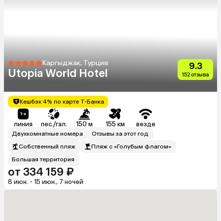
Каргыджак, Турция
9.3
Utopia World Hotel
152 отзыва
Кешбэк 4% по карте Т-Банка
линия
пес./гал.
150 м
155 км
везде
Двухкомнатные номера
Отзывы за этот год
Собственный пляж
Пляж с «Голубым флагом»
Большая территория
от 334 159 ₽
8 июн. - 15 июн., 7 ночей