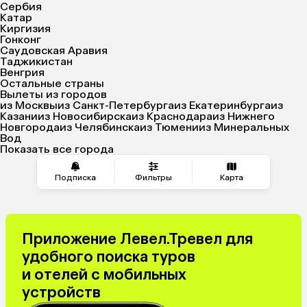
Сербия
Катар
Киргизия
Гонконг
Саудовская Аравия
Таджикистан
Венгрия
Остальные страны
Вылеты из городов
из Москвы
из Санкт-Петербурга
из Екатеринбурга
из
Казани
из Новосибирска
из Краснодара
из Нижнего
Новгорода
из Челябинска
из Тюмени
из Минеральных
Вод
Показать все города
Подписка
Фильтры
Карта
Приложение Левел.Тревел для
удобного поиска туров
и отелей с мобильных
устройств