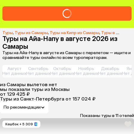
Туры
,
Туры из Самары
,
Туры на Кипр из Самары
,
Туры в Айа-Напу из Самары
Туры на Айа-Напу в августе 2026 из
Самары
Туры на Айа-Напу в августе из Самары с перелетом — ищите и
сравнивайте туры онлайн по всем туроператорам.
Август
Сентябрь
Октябрь
Ноябрь
Декабрь
Янв
Нет данных
Нет данных
Нет данных
Нет данных
Нет данных
Нет д
из
Самары
вылетов нет
мы показали туры
из
Москвы
от 129 425 ₽
Туры из Санкт-Петербурга
от 157 024 ₽
По рекомендации
Показаны туры в 11 отелей
Кешбэк
+ 5 309