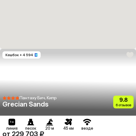
Кешбэк
+ 4 594
Пантаху Бич, Кипр
9.8
Grecian Sands
6 отзывов
линия
песок
20 м
45 км
везде
от 229 703 ₽