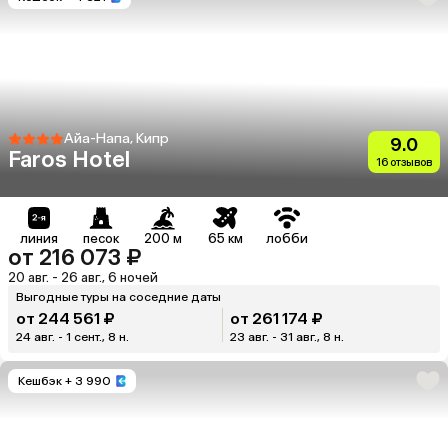
Айа-Напа, Кипр
9.0
Faros Hotel
16 отзывов
линия
песок
200 м
65 км
лобби
от 216 073 ₽
20 авг. - 26 авг., 6 ночей
Выгодные туры на соседние даты
от 244 561 ₽
от 261 174 ₽
24 авг. - 1 сент., 8 н.
23 авг. - 31 авг., 8 н.
Кешбэк
+ 3 990