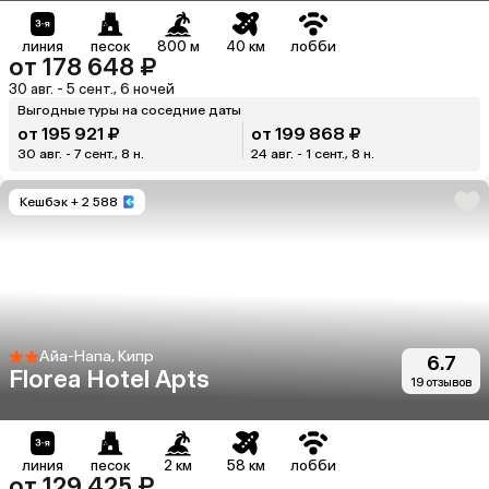
линия
песок
800 м
40 км
лобби
от 178 648 ₽
30 авг. - 5 сент., 6 ночей
Выгодные туры на соседние даты
от 195 921 ₽
от 199 868 ₽
30 авг. - 7 сент., 8 н.
24 авг. - 1 сент., 8 н.
Кешбэк
+ 2 588
Айа-Напа, Кипр
6.7
Florea Hotel Apts
19 отзывов
линия
песок
2 км
58 км
лобби
от 129 425 ₽