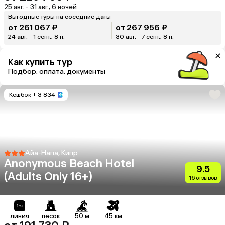
25 авг. - 31 авг., 6 ночей
Выгодные туры на соседние даты
от 261 067 ₽
от 267 956 ₽
24 авг. - 1 сент., 8 н.
30 авг. - 7 сент., 8 н.
Как купить тур
Подбор, оплата, документы
Кешбэк
+ 3 834
Айа-Напа, Кипр
Anonymous Beach Hotel
9.5
(Adults Only 16+)
16 отзывов
линия
песок
50 м
45 км