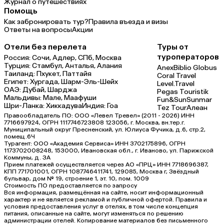
Журнал о путешествиях
Помощь
Как забронировать тур?
Правила въезда и визы
Ответы на вопросы
Акции
Отели без перелета
Туры от
туроператоров
Россия:
Сочи,
Адлер,
СПб,
Москва
Турция:
Стамбул,
Анталья,
Алания
Anex
Biblio Globus
Таиланд:
Пхукет,
Паттайя
Coral Travel
Египет:
Хургада,
Шарм-Эль-Шейх
Level.Travel
ОАЭ:
Дубай,
Шарджа
Pegas Touristik
Мальдивы:
Мале,
Маафуши
Fun&Sun
Sunmar
Шри-Ланка:
Хиккадува
Индия:
Гоа
Tez Tour
Алеан
Правообладатель ПО: ООО «Левел Тревел» (2011 - 2026) ИНН
7716697924, ОГРН 1117746723808 123056, г. Москва, вн.тер.г.
Муниципальный округ Пресненский, ул. Юлиуса Фучика, д.6, стр.2,
помещ.6Ч
Турагент: ООО «Академия Сервиса» ИНН 3702175896, ОГРН
1173702008248, 153000, Ивановская обл., г. Иваново, ул. Парижской
Коммуны, д. ЗА
Прием платежей осуществляется через АО «ПРЦ» ИНН 7718696387,
КПП 771701001, ОГРН 1087746411741, 129085, Москва г, Звёздный
бульвар, дом № 19, строение 1, эт. 10, пом. 1009
Стоимость ПО предоставляется по запросу
Вся информация, размещённая на сайте, носит информационный
характер и не является рекламой и публичной офертой. Правила и
условия предоставления услуг в отелях, в том числе концепция
питания, описанные на сайте, могут изменяться по решению
администрации отелей. Копирование материалов без письменного