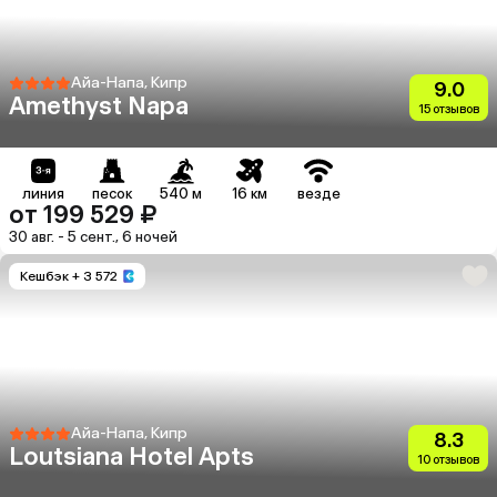
Айа-Напа, Кипр
9.0
Amethyst Napa
15 отзывов
линия
песок
540 м
16 км
везде
от 199 529 ₽
30 авг. - 5 сент., 6 ночей
Кешбэк
+ 3 572
Айа-Напа, Кипр
8.3
Loutsiana Hotel Apts
10 отзывов