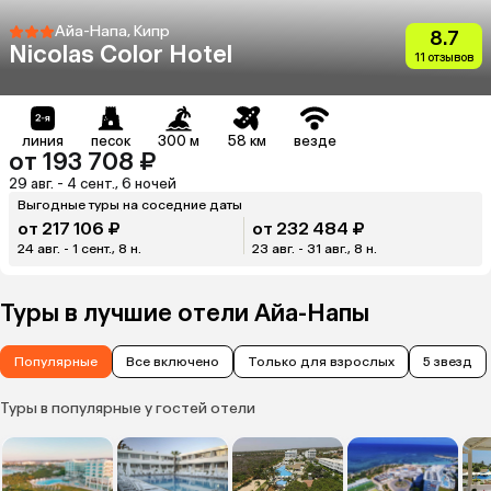
Айа-Напа, Кипр
8.7
Nicolas Color Hotel
11 отзывов
линия
песок
300 м
58 км
везде
от 193 708 ₽
29 авг. - 4 сент., 6 ночей
Выгодные туры на соседние даты
от 217 106 ₽
от 232 484 ₽
24 авг. - 1 сент., 8 н.
23 авг. - 31 авг., 8 н.
Туры в лучшие отели Айа-Напы
Популярные
Все включено
Только для взрослых
5 звезд
Туры в популярные у гостей отели