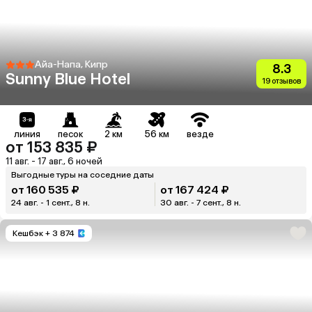
Айа-Напа, Кипр
8.3
Sunny Blue Hotel
19 отзывов
линия
песок
2 км
56 км
везде
от 153 835 ₽
11 авг. - 17 авг., 6 ночей
Выгодные туры на соседние даты
от 160 535 ₽
от 167 424 ₽
24 авг. - 1 сент., 8 н.
30 авг. - 7 сент., 8 н.
Кешбэк
+ 3 874