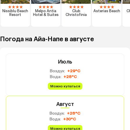
★
★
★
★
★
★
★
★
★
★
★
★
★
★
★
★
Nissiblu Beach
Melpo Antia
Club
Asterias Beach
C
Resort
Hotel & Suites
Christofinia
Погода на Айа-Напе в августе
Июль
Воздух:
+29°C
Вода:
+28°C
Можно купаться
Август
Воздух:
+28°C
Вода:
+30°C
Можно купаться