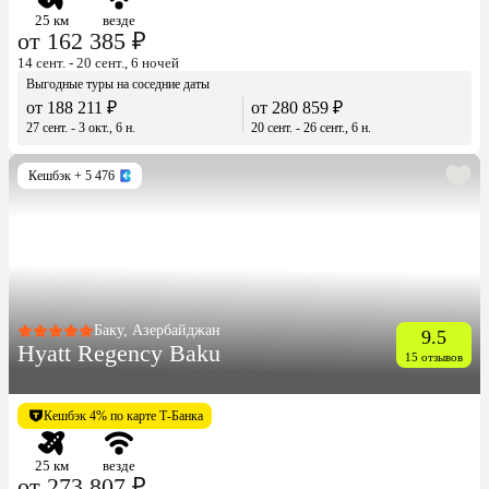
25 км
везде
от 162 385 ₽
14 сент. - 20 сент., 6 ночей
Выгодные туры на соседние даты
от 188 211 ₽
от 280 859 ₽
27 сент. - 3 окт., 6 н.
20 сент. - 26 сент., 6 н.
Кешбэк
+ 5 476
Баку, Азербайджан
9.5
Hyatt Regency Baku
15 отзывов
Кешбэк 4% по карте Т-Банка
25 км
везде
от 273 807 ₽