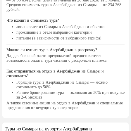
— от 95 634 рублей (цена актуальна на 26 мая 2026) за 5 ночей.
задал тёплую атмосферу всему отдыху.
Средняя стоимость тура в Азербайджан из Самары — от 234 268
рублей.
Номера убирались каждый день
идеально, всё чисто и аккуратно.
Что входит в стоимость тура?
Очень понравилась экологическая
авиаперелет из Самары в Азербайджан и обратно
концепция отеля — вместо пластика
проживание в отеле выбранной категории
используются деревянные зубные
питание (в зависимости от выбранного тарифа)
щётки, деревянные расчёски. Приятно
осознавать, что отель заботится об
Можно ли купить тур в Азербайджан в рассрочку?
окружающей среде. Чайная станция
Да, для большей части предложений предоставляется
всегда была полностью
возможность оплаты тура частями с рассрочкой платежа.
укомплектована: кофе, чай, сахар — в
Как отправиться на отдых в Азербайджан из Самары и
достатке и пополнялась регулярно.
сэкономить?
Воду в номере также ставили и
Горящие туры в Азербайджан
из Самары — можно
обновляли без каких-либо
сэкономить до 50%
напоминаний. Reception работает
Раннее бронирование тура
— экономия до 30% при покупке
безупречно — от ресепшен до каждой
за 2–6 месяцев
службы отеля чувствуется единый
А также
сезонные акции на отдых в Азербайджан
и специальные
предложения от ведущих туроператоров
стандарт качества. Атмосфера в отеле
очень приятная и располагающая.
Однозначно рекомендую и с
удовольствием вернусь!
Туры из Самары на курорты Азербайджана