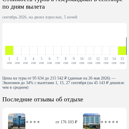
по дням вылета
сентябрь 2026, на двоих взрослых, 5 ночей
1
2
3
4
5
6
7
8
9
10
11
12
13
14
15
сен
сен
сен
сен
сен
сен
сен
сен
сен
сен
сен
сен
сен
сен
сен
Цены на туры от 95 634 до 215 542 ₽ (данные на 26 мая 2026) —
Экономия до 34% с вылетами 1, 15, 27 сентября (на 45 143 ₽ дешевле
чем в среднем)
Последние отзывы об отдыхе
★★★★
от 176 103 ₽
★★★★★