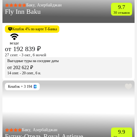
Баку, Азербайджан
9.7
Fly Inn Baku
30 отзывов
Кешбэк 4% по карте Т-Банка
везде
от 192 839 ₽
27 сент. - 3 окт., 6 ночей
Выгодные туры на соседние даты
от 202 622 ₽
14 сент. - 20 сент., 6 н.
Кешбэк
+ 3 194
Баку, Азербайджан
9.9
Бутик-Отель Royal Antique