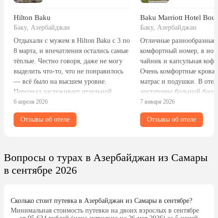
Hilton Baku
Baku Marriott Hotel Bou
Баку, Азербайджан
Баку, Азербайджан
Отдыхали с мужем в Hilton Baku с 3 по
Отличные разнообразные 
8 марта, и впечатления остались самые
комфортный номер, в ном
тёплые. Честно говоря, даже не могу
чайник и капсульная коф
выделить что-то, что не понравилось
Очень комфортные кроват
— всё было на высшем уровне.
матрас и подушки. В отеле
Персонал заслуживает отдельной
достаточно большой бассе
похвалы: внимательные, вежливые,
6 апреля 2026
котором вечером бывает о
7 января 2026
всегда готовы помочь. Администратор
людей. Отель расположен
Отзывы об отеле
Отзывы об отеле
лично подходил и интересовался, всё
начале огромной набереж
ли в порядке, — такого
которой пешком можно д
индивидуального подхода не ожидала.
центральных улиц. По но
При заселении нам вручили
идеальная тишина.
Вопросы о турах в Азербайджан из Самары
приветственный флаер с
в сентябре 2026
приглашением в лобби-бар — очень
приятный сюрприз! Там нас ждал
уютный вечер за чайником чая с
Сколько стоит путевка в Азербайджан из Самары в сентябре?
пирожными. Замечательный
Минимальная стоимость путевки на двоих взрослых в сентябре
комплимент от отеля, который сразу