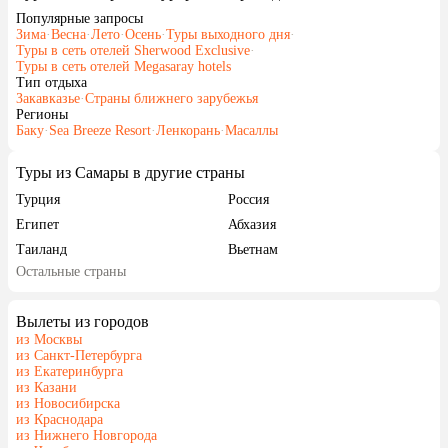
Популярные запросы
Зима
·
Весна
·
Лето
·
Осень
·
Туры выходного дня
·
Туры в сеть отелей Sherwood Exclusive
·
Туры в сеть отелей Megasaray hotels
Тип отдыха
Закавказье
·
Страны ближнего зарубежья
Регионы
Баку
·
Sea Breeze Resort
·
Ленкорань
·
Масаллы
Туры из Самары в другие страны
Турция
Россия
Египет
Абхазия
Таиланд
Вьетнам
Остальные страны
ОАЭ
Мальдивы
Грузия
Беларусь
Вылеты из городов
Армения
Шри-Ланка
из Москвы
Казахстан
Узбекистан
из Санкт-Петербурга
из Екатеринбурга
Сербия
Катар
из Казани
Киргизия
Гонконг
из Новосибирска
из Краснодара
Саудовская Аравия
Таджикистан
из Нижнего Новгорода