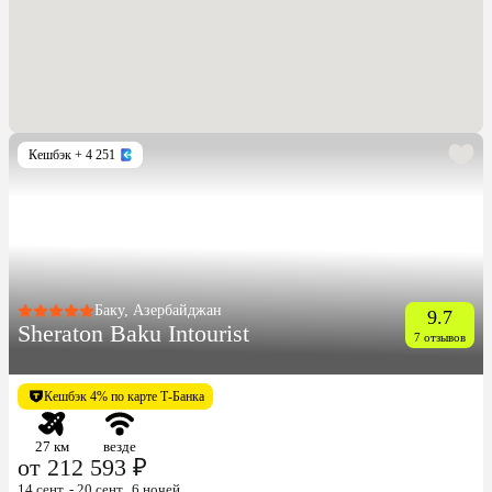
Кешбэк
+ 4 251
Баку, Азербайджан
9.7
Sheraton Baku Intourist
7 отзывов
Кешбэк 4% по карте Т-Банка
27 км
везде
от 212 593 ₽
14 сент. - 20 сент., 6 ночей