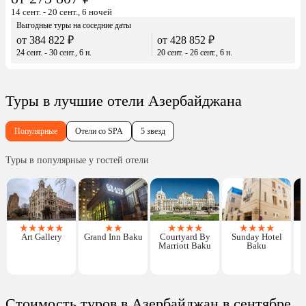
14 сент. - 20 сент., 6 ночей
Выгодные туры на соседние даты
от 384 822 ₽
от 428 852 ₽
24 сент. - 30 сент., 6 н.
20 сент. - 26 сент., 6 н.
Туры в лучшие отели Азербайджана
Популярные
Отели со SPA
5 звезд
Туры в популярные у гостей отели
★
★
★
★
★
★
★
★
★
★
★
★
★
★
★
Art Gallery
Grand Inn Baku
Courtyard By
Sunday Hotel
Marriott Baku
Baku
Стоимость туров в Азербайджан в сентябре