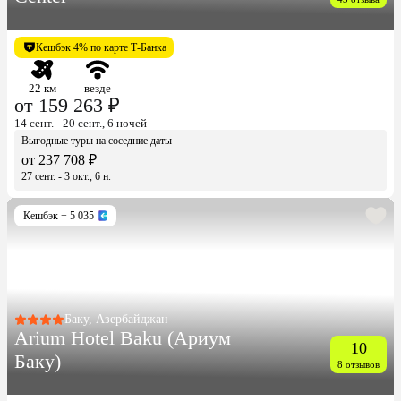
Кешбэк 4% по карте Т-Банка
22 км
везде
от 159 263 ₽
14 сент. - 20 сент., 6 ночей
Выгодные туры на соседние даты
от 237 708 ₽
27 сент. - 3 окт., 6 н.
Кешбэк
+ 5 035
Баку, Азербайджан
Arium Hotel Baku (Ариум
10
Баку)
8 отзывов