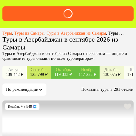
Туры
,
Туры из Самары
,
Туры в Азербайджан из Самары
,
Туры в Азербайджан в сентябре 2026 из Самары
Туры в Азербайджан в сентябре 2026 из
Самары
Туры в Азербайджан в сентябре из Самары с перелетом — ищите и
сравнивайте туры онлайн по всем туроператорам.
Август
Сентябрь
Октябрь
Ноябрь
Декабрь
Янв
139 442 ₽
125 799 ₽
119 333 ₽
117 222 ₽
130 075 ₽
171 
По рекомендации
Показаны туры в 291 отелей
Кешбэк
+ 3 940