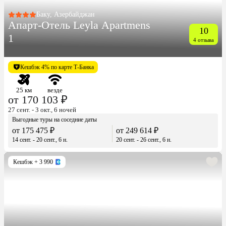
Баку, Азербайджан
Апарт-Отель Leyla Apartmens
10
1
4 отзыва
Кешбэк 4% по карте Т-Банка
25 км
везде
от 170 103 ₽
27 сент. - 3 окт., 6 ночей
Выгодные туры на соседние даты
от 175 475 ₽
от 249 614 ₽
14 сент. - 20 сент., 6 н.
20 сент. - 26 сент., 6 н.
Кешбэк
+ 3 990