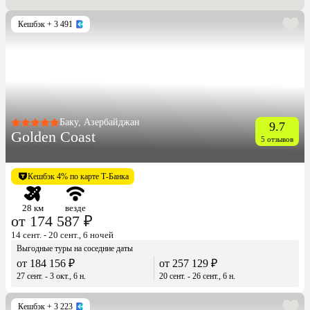
Кешбэк
+ 3 491
Баку, Азербайджан
9.7
Golden Coast
5 отзывов
Кешбэк 4% по карте Т-Банка
28 км
везде
от 174 587 ₽
14 сент. - 20 сент., 6 ночей
Выгодные туры на соседние даты
от 184 156 ₽
от 257 129 ₽
27 сент. - 3 окт., 6 н.
20 сент. - 26 сент., 6 н.
Кешбэк
+ 3 223