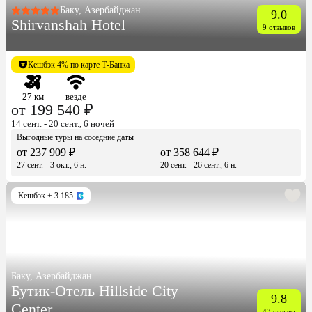
Баку, Азербайджан
9.0
Shirvanshah Hotel
9 отзывов
Кешбэк 4% по карте Т-Банка
27 км
везде
от 199 540 ₽
14 сент. - 20 сент., 6 ночей
Выгодные туры на соседние даты
от 237 909 ₽
от 358 644 ₽
27 сент. - 3 окт., 6 н.
20 сент. - 26 сент., 6 н.
Кешбэк
+ 3 185
Баку, Азербайджан
Бутик-Отель Hillside City
9.8
Center
43 отзыва