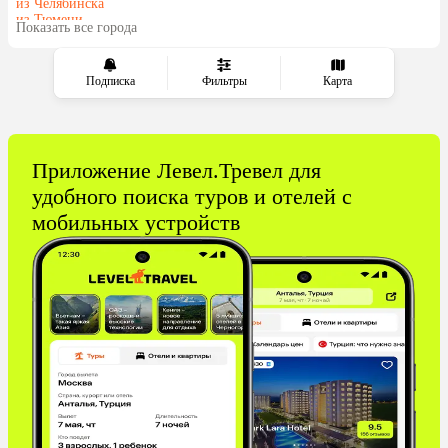
Венгрия
из Челябинска
из Тюмени
Показать все города
из Минеральных Вод
Подписка
Фильтры
Карта
Приложение Левел.Тревел для
удобного поиска туров и отелей с
мобильных устройств