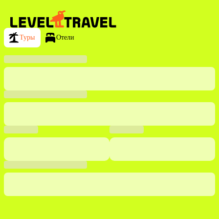
Туры
Отели